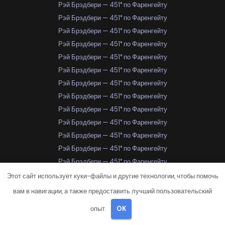
Рэй Брэдбери — 451° по Фаренгейту
Рэй Брэдбери — 451° по Фаренгейту
Рэй Брэдбери — 451° по Фаренгейту
Рэй Брэдбери — 451° по Фаренгейту
Рэй Брэдбери — 451° по Фаренгейту
Рэй Брэдбери — 451° по Фаренгейту
Рэй Брэдбери — 451° по Фаренгейту
Рэй Брэдбери — 451° по Фаренгейту
Рэй Брэдбери — 451° по Фаренгейту
Рэй Брэдбери — 451° по Фаренгейту
Рэй Брэдбери — 451° по Фаренгейту
Рэй Брэдбери — 451° по Фаренгейту
Рэй Брэдбери — 451° по Фаренгейту
Рэй Брэдбери — 451° по Фаренгейту
Этот сайт использует куки-файлы и другие технологии, чтобы помочь
Рэй Брэдбери — 451° по Фаренгейту
вам в навигации, а также предоставить лучший пользовательский
Рэй Брэдбери — 451° по Фаренгейту
опыт.
OK
Рэй Брэдбери — 451° по Фаренгейту