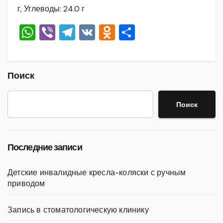
г, Углеводы: 24.0 г
W
Vi
T
V
O
О
h
b
el
K
d
тп
at
er
e
n
р
s
gr
o
а
Поиск
A
a
kl
в
Поиск
p
m
a
и
p
ss
ть
ni
Последние записи
ki
Детские инвалидные кресла-коляски с ручным
приводом
Запись в стоматологическую клинику