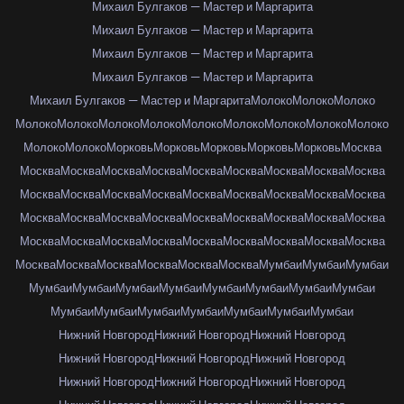
Михаил Булгаков — Мастер и Маргарита
Михаил Булгаков — Мастер и Маргарита
Михаил Булгаков — Мастер и Маргарита
Михаил Булгаков — Мастер и Маргарита
Михаил Булгаков — Мастер и Маргарита
Молоко
Молоко
Молоко
Молоко
Молоко
Молоко
Молоко
Молоко
Молоко
Молоко
Молоко
Молоко
Молоко
Молоко
Морковь
Морковь
Морковь
Морковь
Морковь
Москва
Москва
Москва
Москва
Москва
Москва
Москва
Москва
Москва
Москва
Москва
Москва
Москва
Москва
Москва
Москва
Москва
Москва
Москва
Москва
Москва
Москва
Москва
Москва
Москва
Москва
Москва
Москва
Москва
Москва
Москва
Москва
Москва
Москва
Москва
Москва
Москва
Москва
Москва
Москва
Москва
Москва
Москва
Мумбаи
Мумбаи
Мумбаи
Мумбаи
Мумбаи
Мумбаи
Мумбаи
Мумбаи
Мумбаи
Мумбаи
Мумбаи
Мумбаи
Мумбаи
Мумбаи
Мумбаи
Мумбаи
Мумбаи
Мумбаи
Нижний Новгород
Нижний Новгород
Нижний Новгород
Нижний Новгород
Нижний Новгород
Нижний Новгород
Нижний Новгород
Нижний Новгород
Нижний Новгород