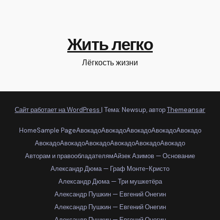
Жить легко
Лёгкость жизни
Сайт работает на WordPress
|
Тема: Newsup, автор
Themeansar
Home
Sample Page
Авокадо
Авокадо
Авокадо
Авокадо
Авокадо
Авокадо
Авокадо
Авокадо
Авокадо
Авокадо
Авокадо
Авторам и правообладателям
Айзек Азимов — Основание
Александр Дюма — Граф Монте-Кристо
Александр Дюма — Три мушкетёра
Александр Пушкин — Евгений Онегин
Александр Пушкин — Евгений Онегин
Александр Пушкин — Евгений Онегин