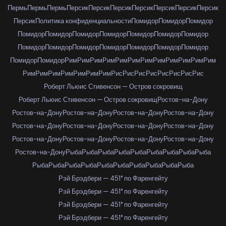
Пермь
Пермь
Пермь
Персик
Персик
Персик
Персик
Персик
Персик
Персик
Персик
Политика конфиденциальности
Помидор
Помидор
Помидор
Помидор
Помидор
Помидор
Помидор
Помидор
Помидор
Помидор
Помидор
Помидор
Помидор
Помидор
Помидор
Помидор
Помидор
Помидор
Помидор
Рим
Рим
Рим
Рим
Рим
Рим
Рим
Рим
Рим
Рим
Рим
Рим
Рим
Рим
Рим
Рим
Рим
Рим
Рим
Рис
Рис
Рис
Рис
Рис
Рис
Рис
Рис
Роберт Льюис Стивенсон — Остров сокровищ
Роберт Льюис Стивенсон — Остров сокровищ
Ростов-на-Дону
Ростов-на-Дону
Ростов-на-Дону
Ростов-на-Дону
Ростов-на-Дону
Ростов-на-Дону
Ростов-на-Дону
Ростов-на-Дону
Ростов-на-Дону
Ростов-на-Дону
Ростов-на-Дону
Ростов-на-Дону
Ростов-на-Дону
Ростов-на-Дону
Рыба
Рыба
Рыба
Рыба
Рыба
Рыба
Рыба
Рыба
Рыба
Рыба
Рыба
Рыба
Рыба
Рыба
Рыба
Рыба
Рыба
Рыба
Рыба
Рэй Брэдбери — 451° по Фаренгейту
Рэй Брэдбери — 451° по Фаренгейту
Рэй Брэдбери — 451° по Фаренгейту
Рэй Брэдбери — 451° по Фаренгейту