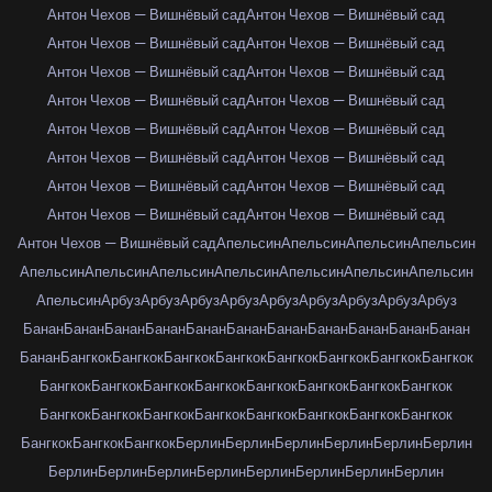
Антон Чехов — Вишнёвый сад
Антон Чехов — Вишнёвый сад
Антон Чехов — Вишнёвый сад
Антон Чехов — Вишнёвый сад
Антон Чехов — Вишнёвый сад
Антон Чехов — Вишнёвый сад
Антон Чехов — Вишнёвый сад
Антон Чехов — Вишнёвый сад
Антон Чехов — Вишнёвый сад
Антон Чехов — Вишнёвый сад
Антон Чехов — Вишнёвый сад
Антон Чехов — Вишнёвый сад
Антон Чехов — Вишнёвый сад
Антон Чехов — Вишнёвый сад
Антон Чехов — Вишнёвый сад
Антон Чехов — Вишнёвый сад
Антон Чехов — Вишнёвый сад
Апельсин
Апельсин
Апельсин
Апельсин
Апельсин
Апельсин
Апельсин
Апельсин
Апельсин
Апельсин
Апельсин
Апельсин
Арбуз
Арбуз
Арбуз
Арбуз
Арбуз
Арбуз
Арбуз
Арбуз
Арбуз
Банан
Банан
Банан
Банан
Банан
Банан
Банан
Банан
Банан
Банан
Банан
Банан
Бангкок
Бангкок
Бангкок
Бангкок
Бангкок
Бангкок
Бангкок
Бангкок
Бангкок
Бангкок
Бангкок
Бангкок
Бангкок
Бангкок
Бангкок
Бангкок
Бангкок
Бангкок
Бангкок
Бангкок
Бангкок
Бангкок
Бангкок
Бангкок
Бангкок
Бангкок
Бангкок
Берлин
Берлин
Берлин
Берлин
Берлин
Берлин
Берлин
Берлин
Берлин
Берлин
Берлин
Берлин
Берлин
Берлин