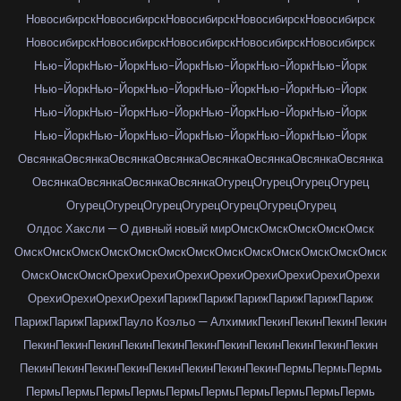
Новосибирск
Новосибирск
Новосибирск
Новосибирск
Новосибирск
Новосибирск
Новосибирск
Новосибирск
Новосибирск
Новосибирск
Нью-Йорк
Нью-Йорк
Нью-Йорк
Нью-Йорк
Нью-Йорк
Нью-Йорк
Нью-Йорк
Нью-Йорк
Нью-Йорк
Нью-Йорк
Нью-Йорк
Нью-Йорк
Нью-Йорк
Нью-Йорк
Нью-Йорк
Нью-Йорк
Нью-Йорк
Нью-Йорк
Нью-Йорк
Нью-Йорк
Нью-Йорк
Нью-Йорк
Нью-Йорк
Нью-Йорк
Овсянка
Овсянка
Овсянка
Овсянка
Овсянка
Овсянка
Овсянка
Овсянка
Овсянка
Овсянка
Овсянка
Овсянка
Огурец
Огурец
Огурец
Огурец
Огурец
Огурец
Огурец
Огурец
Огурец
Огурец
Огурец
Олдос Хаксли — О дивный новый мир
Омск
Омск
Омск
Омск
Омск
Омск
Омск
Омск
Омск
Омск
Омск
Омск
Омск
Омск
Омск
Омск
Омск
Омск
Омск
Омск
Омск
Орехи
Орехи
Орехи
Орехи
Орехи
Орехи
Орехи
Орехи
Орехи
Орехи
Орехи
Орехи
Париж
Париж
Париж
Париж
Париж
Париж
Париж
Париж
Париж
Пауло Коэльо — Алхимик
Пекин
Пекин
Пекин
Пекин
Пекин
Пекин
Пекин
Пекин
Пекин
Пекин
Пекин
Пекин
Пекин
Пекин
Пекин
Пекин
Пекин
Пекин
Пекин
Пекин
Пекин
Пекин
Пекин
Пермь
Пермь
Пермь
Пермь
Пермь
Пермь
Пермь
Пермь
Пермь
Пермь
Пермь
Пермь
Пермь