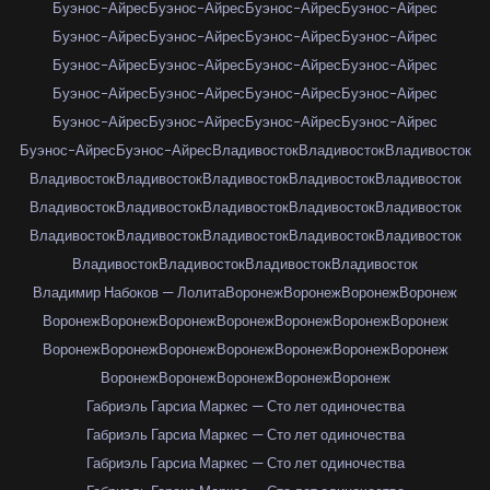
Буэнос-Айрес
Буэнос-Айрес
Буэнос-Айрес
Буэнос-Айрес
Буэнос-Айрес
Буэнос-Айрес
Буэнос-Айрес
Буэнос-Айрес
Буэнос-Айрес
Буэнос-Айрес
Буэнос-Айрес
Буэнос-Айрес
Буэнос-Айрес
Буэнос-Айрес
Буэнос-Айрес
Буэнос-Айрес
Буэнос-Айрес
Буэнос-Айрес
Буэнос-Айрес
Буэнос-Айрес
Буэнос-Айрес
Буэнос-Айрес
Владивосток
Владивосток
Владивосток
Владивосток
Владивосток
Владивосток
Владивосток
Владивосток
Владивосток
Владивосток
Владивосток
Владивосток
Владивосток
Владивосток
Владивосток
Владивосток
Владивосток
Владивосток
Владивосток
Владивосток
Владивосток
Владивосток
Владимир Набоков — Лолита
Воронеж
Воронеж
Воронеж
Воронеж
Воронеж
Воронеж
Воронеж
Воронеж
Воронеж
Воронеж
Воронеж
Воронеж
Воронеж
Воронеж
Воронеж
Воронеж
Воронеж
Воронеж
Воронеж
Воронеж
Воронеж
Воронеж
Воронеж
Габриэль Гарсиа Маркес — Сто лет одиночества
Габриэль Гарсиа Маркес — Сто лет одиночества
Габриэль Гарсиа Маркес — Сто лет одиночества