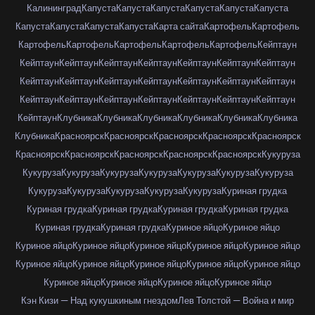
Калининград
Капуста
Капуста
Капуста
Капуста
Капуста
Капуста
Капуста
Капуста
Капуста
Капуста
Карта сайта
Картофель
Картофель
Картофель
Картофель
Картофель
Картофель
Картофель
Кейптаун
Кейптаун
Кейптаун
Кейптаун
Кейптаун
Кейптаун
Кейптаун
Кейптаун
Кейптаун
Кейптаун
Кейптаун
Кейптаун
Кейптаун
Кейптаун
Кейптаун
Кейптаун
Кейптаун
Кейптаун
Кейптаун
Кейптаун
Кейптаун
Кейптаун
Кейптаун
Клубника
Клубника
Клубника
Клубника
Клубника
Клубника
Клубника
Красноярск
Красноярск
Красноярск
Красноярск
Красноярск
Красноярск
Красноярск
Красноярск
Красноярск
Красноярск
Кукуруза
Кукуруза
Кукуруза
Кукуруза
Кукуруза
Кукуруза
Кукуруза
Кукуруза
Кукуруза
Кукуруза
Кукуруза
Кукуруза
Кукуруза
Куриная грудка
Куриная грудка
Куриная грудка
Куриная грудка
Куриная грудка
Куриная грудка
Куриная грудка
Куриное яйцо
Куриное яйцо
Куриное яйцо
Куриное яйцо
Куриное яйцо
Куриное яйцо
Куриное яйцо
Куриное яйцо
Куриное яйцо
Куриное яйцо
Куриное яйцо
Куриное яйцо
Куриное яйцо
Куриное яйцо
Куриное яйцо
Куриное яйцо
Кэн Кизи — Над кукушкиным гнездом
Лев Толстой — Война и мир