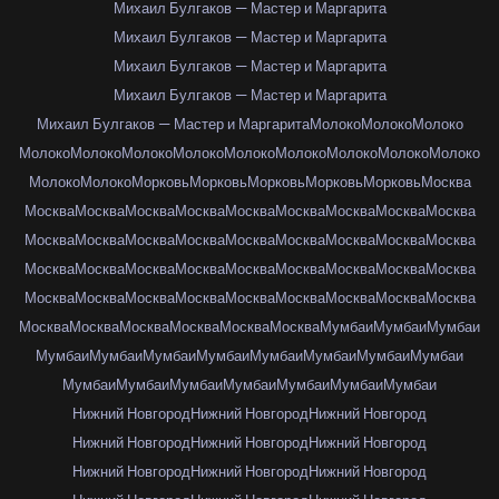
Михаил Булгаков — Мастер и Маргарита
Михаил Булгаков — Мастер и Маргарита
Михаил Булгаков — Мастер и Маргарита
Михаил Булгаков — Мастер и Маргарита
Михаил Булгаков — Мастер и Маргарита
Молоко
Молоко
Молоко
Молоко
Молоко
Молоко
Молоко
Молоко
Молоко
Молоко
Молоко
Молоко
Молоко
Молоко
Морковь
Морковь
Морковь
Морковь
Морковь
Москва
Москва
Москва
Москва
Москва
Москва
Москва
Москва
Москва
Москва
Москва
Москва
Москва
Москва
Москва
Москва
Москва
Москва
Москва
Москва
Москва
Москва
Москва
Москва
Москва
Москва
Москва
Москва
Москва
Москва
Москва
Москва
Москва
Москва
Москва
Москва
Москва
Москва
Москва
Москва
Москва
Москва
Москва
Мумбаи
Мумбаи
Мумбаи
Мумбаи
Мумбаи
Мумбаи
Мумбаи
Мумбаи
Мумбаи
Мумбаи
Мумбаи
Мумбаи
Мумбаи
Мумбаи
Мумбаи
Мумбаи
Мумбаи
Мумбаи
Нижний Новгород
Нижний Новгород
Нижний Новгород
Нижний Новгород
Нижний Новгород
Нижний Новгород
Нижний Новгород
Нижний Новгород
Нижний Новгород