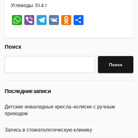
Углеводы: 51.4 г
W
Vi
T
V
O
О
h
b
el
K
d
тп
at
er
e
n
р
s
gr
o
а
Поиск
A
a
kl
в
Поиск
p
m
a
и
p
ss
ть
ni
Последние записи
ki
Детские инвалидные кресла-коляски с ручным
приводом
Запись в стоматологическую клинику