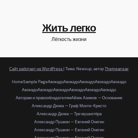
Жить легко
Лёгкость жизни
Сайт работает на WordPress
|
Тема: Newsup, автор
Themeansar
Home
Sample Page
Авокадо
Авокадо
Авокадо
Авокадо
Авокадо
Авокадо
Авокадо
Авокадо
Авокадо
Авокадо
Авокадо
Авторам и правообладателям
Айзек Азимов — Основание
Александр Дюма — Граф Монте-Кристо
Александр Дюма — Три мушкетёра
Александр Пушкин — Евгений Онегин
Александр Пушкин — Евгений Онегин
Александр Пушкин — Евгений Онегин