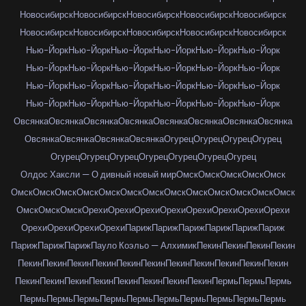
Новосибирск
Новосибирск
Новосибирск
Новосибирск
Новосибирск
Новосибирск
Новосибирск
Новосибирск
Новосибирск
Новосибирск
Нью-Йорк
Нью-Йорк
Нью-Йорк
Нью-Йорк
Нью-Йорк
Нью-Йорк
Нью-Йорк
Нью-Йорк
Нью-Йорк
Нью-Йорк
Нью-Йорк
Нью-Йорк
Нью-Йорк
Нью-Йорк
Нью-Йорк
Нью-Йорк
Нью-Йорк
Нью-Йорк
Нью-Йорк
Нью-Йорк
Нью-Йорк
Нью-Йорк
Нью-Йорк
Нью-Йорк
Овсянка
Овсянка
Овсянка
Овсянка
Овсянка
Овсянка
Овсянка
Овсянка
Овсянка
Овсянка
Овсянка
Овсянка
Огурец
Огурец
Огурец
Огурец
Огурец
Огурец
Огурец
Огурец
Огурец
Огурец
Огурец
Олдос Хаксли — О дивный новый мир
Омск
Омск
Омск
Омск
Омск
Омск
Омск
Омск
Омск
Омск
Омск
Омск
Омск
Омск
Омск
Омск
Омск
Омск
Омск
Омск
Омск
Орехи
Орехи
Орехи
Орехи
Орехи
Орехи
Орехи
Орехи
Орехи
Орехи
Орехи
Орехи
Париж
Париж
Париж
Париж
Париж
Париж
Париж
Париж
Париж
Пауло Коэльо — Алхимик
Пекин
Пекин
Пекин
Пекин
Пекин
Пекин
Пекин
Пекин
Пекин
Пекин
Пекин
Пекин
Пекин
Пекин
Пекин
Пекин
Пекин
Пекин
Пекин
Пекин
Пекин
Пекин
Пекин
Пермь
Пермь
Пермь
Пермь
Пермь
Пермь
Пермь
Пермь
Пермь
Пермь
Пермь
Пермь
Пермь