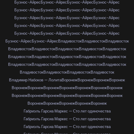
Буэнос-Айрес
Буэнос-Айрес
Буэнос-Айрес
Буэнос-Айрес
Буэнос-Айрес
Буэнос-Айрес
Буэнос-Айрес
Буэнос-Айрес
Буэнос-Айрес
Буэнос-Айрес
Буэнос-Айрес
Буэнос-Айрес
Буэнос-Айрес
Буэнос-Айрес
Буэнос-Айрес
Буэнос-Айрес
Буэнос-Айрес
Буэнос-Айрес
Буэнос-Айрес
Буэнос-Айрес
Буэнос-Айрес
Буэнос-Айрес
Владивосток
Владивосток
Владивосток
Владивосток
Владивосток
Владивосток
Владивосток
Владивосток
Владивосток
Владивосток
Владивосток
Владивосток
Владивосток
Владивосток
Владивосток
Владивосток
Владивосток
Владивосток
Владивосток
Владивосток
Владивосток
Владивосток
Владимир Набоков — Лолита
Воронеж
Воронеж
Воронеж
Воронеж
Воронеж
Воронеж
Воронеж
Воронеж
Воронеж
Воронеж
Воронеж
Воронеж
Воронеж
Воронеж
Воронеж
Воронеж
Воронеж
Воронеж
Воронеж
Воронеж
Воронеж
Воронеж
Воронеж
Габриэль Гарсиа Маркес — Сто лет одиночества
Габриэль Гарсиа Маркес — Сто лет одиночества
Габриэль Гарсиа Маркес — Сто лет одиночества