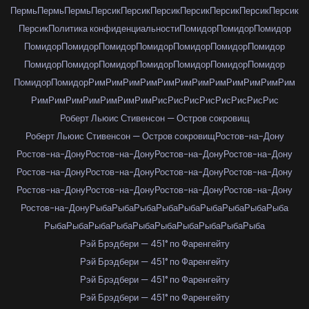
Пермь
Пермь
Пермь
Персик
Персик
Персик
Персик
Персик
Персик
Персик
Персик
Политика конфиденциальности
Помидор
Помидор
Помидор
Помидор
Помидор
Помидор
Помидор
Помидор
Помидор
Помидор
Помидор
Помидор
Помидор
Помидор
Помидор
Помидор
Помидор
Помидор
Помидор
Рим
Рим
Рим
Рим
Рим
Рим
Рим
Рим
Рим
Рим
Рим
Рим
Рим
Рим
Рим
Рим
Рим
Рим
Рим
Рис
Рис
Рис
Рис
Рис
Рис
Рис
Рис
Роберт Льюис Стивенсон — Остров сокровищ
Роберт Льюис Стивенсон — Остров сокровищ
Ростов-на-Дону
Ростов-на-Дону
Ростов-на-Дону
Ростов-на-Дону
Ростов-на-Дону
Ростов-на-Дону
Ростов-на-Дону
Ростов-на-Дону
Ростов-на-Дону
Ростов-на-Дону
Ростов-на-Дону
Ростов-на-Дону
Ростов-на-Дону
Ростов-на-Дону
Рыба
Рыба
Рыба
Рыба
Рыба
Рыба
Рыба
Рыба
Рыба
Рыба
Рыба
Рыба
Рыба
Рыба
Рыба
Рыба
Рыба
Рыба
Рыба
Рэй Брэдбери — 451° по Фаренгейту
Рэй Брэдбери — 451° по Фаренгейту
Рэй Брэдбери — 451° по Фаренгейту
Рэй Брэдбери — 451° по Фаренгейту