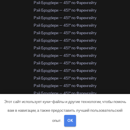
Рэй Брэдбери — 451° по Фаренгейту
Рэй Брэдбери — 451° по Фаренгейту
Рэй Брэдбери — 451° по Фаренгейту
Рэй Брэдбери — 451° по Фаренгейту
Рэй Брэдбери — 451° по Фаренгейту
Рэй Брэдбери — 451° по Фаренгейту
Рэй Брэдбери — 451° по Фаренгейту
Рэй Брэдбери — 451° по Фаренгейту
Рэй Брэдбери — 451° по Фаренгейту
Рэй Брэдбери — 451° по Фаренгейту
Рэй Брэдбери — 451° по Фаренгейту
Рэй Брэдбери — 451° по Фаренгейту
Рэй Брэдбери — 451° по Фаренгейту
Рэй Брэдбери — 451° по Фаренгейту
Этот сайт использует куки-файлы и другие технологии, чтобы помочь
Рэй Брэдбери — 451° по Фаренгейту
вам в навигации, а также предоставить лучший пользовательский
Рэй Брэдбери — 451° по Фаренгейту
опыт.
OK
Рэй Брэдбери — 451° по Фаренгейту