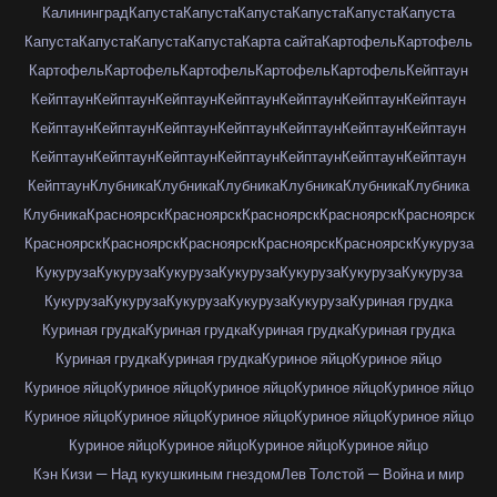
Калининград
Капуста
Капуста
Капуста
Капуста
Капуста
Капуста
Капуста
Капуста
Капуста
Капуста
Карта сайта
Картофель
Картофель
Картофель
Картофель
Картофель
Картофель
Картофель
Кейптаун
Кейптаун
Кейптаун
Кейптаун
Кейптаун
Кейптаун
Кейптаун
Кейптаун
Кейптаун
Кейптаун
Кейптаун
Кейптаун
Кейптаун
Кейптаун
Кейптаун
Кейптаун
Кейптаун
Кейптаун
Кейптаун
Кейптаун
Кейптаун
Кейптаун
Кейптаун
Клубника
Клубника
Клубника
Клубника
Клубника
Клубника
Клубника
Красноярск
Красноярск
Красноярск
Красноярск
Красноярск
Красноярск
Красноярск
Красноярск
Красноярск
Красноярск
Кукуруза
Кукуруза
Кукуруза
Кукуруза
Кукуруза
Кукуруза
Кукуруза
Кукуруза
Кукуруза
Кукуруза
Кукуруза
Кукуруза
Кукуруза
Куриная грудка
Куриная грудка
Куриная грудка
Куриная грудка
Куриная грудка
Куриная грудка
Куриная грудка
Куриное яйцо
Куриное яйцо
Куриное яйцо
Куриное яйцо
Куриное яйцо
Куриное яйцо
Куриное яйцо
Куриное яйцо
Куриное яйцо
Куриное яйцо
Куриное яйцо
Куриное яйцо
Куриное яйцо
Куриное яйцо
Куриное яйцо
Куриное яйцо
Кэн Кизи — Над кукушкиным гнездом
Лев Толстой — Война и мир