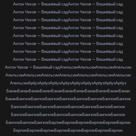
Антон Чехов — Вишнёвый сад
Антон Чехов — Вишнёвый сад
Антон Чехов — Вишнёвый сад
Антон Чехов — Вишнёвый сад
Антон Чехов — Вишнёвый сад
Антон Чехов — Вишнёвый сад
Антон Чехов — Вишнёвый сад
Антон Чехов — Вишнёвый сад
Антон Чехов — Вишнёвый сад
Антон Чехов — Вишнёвый сад
Антон Чехов — Вишнёвый сад
Антон Чехов — Вишнёвый сад
Антон Чехов — Вишнёвый сад
Антон Чехов — Вишнёвый сад
Антон Чехов — Вишнёвый сад
Антон Чехов — Вишнёвый сад
Антон Чехов — Вишнёвый сад
Апельсин
Апельсин
Апельсин
Апельсин
Апельсин
Апельсин
Апельсин
Апельсин
Апельсин
Апельсин
Апельсин
Апельсин
Арбуз
Арбуз
Арбуз
Арбуз
Арбуз
Арбуз
Арбуз
Арбуз
Арбуз
Банан
Банан
Банан
Банан
Банан
Банан
Банан
Банан
Банан
Банан
Банан
Банан
Бангкок
Бангкок
Бангкок
Бангкок
Бангкок
Бангкок
Бангкок
Бангкок
Бангкок
Бангкок
Бангкок
Бангкок
Бангкок
Бангкок
Бангкок
Бангкок
Бангкок
Бангкок
Бангкок
Бангкок
Бангкок
Бангкок
Бангкок
Бангкок
Бангкок
Бангкок
Бангкок
Берлин
Берлин
Берлин
Берлин
Берлин
Берлин
Берлин
Берлин
Берлин
Берлин
Берлин
Берлин
Берлин
Берлин