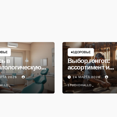
ОВЬЕ
ЗДОРОВЬЕ
сь в
Выбор гонгов:
атологическую
ассортимент и
ику
характеристики
АРТА 2026
24 МАРТА 2026
ALLO_
STUDIOHALLO_