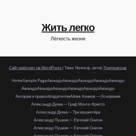
Жить легко
Лёгкость жизни
Сайт работает на WordPress
|
Тема: Newsup, автор
Themeansar
Home
Sample Page
Авокадо
Авокадо
Авокадо
Авокадо
Авокадо
Авокадо
Авокадо
Авокадо
Авокадо
Авокадо
Авокадо
Авторам и правообладателям
Айзек Азимов — Основание
Александр Дюма — Граф Монте-Кристо
Александр Дюма — Три мушкетёра
Александр Пушкин — Евгений Онегин
Александр Пушкин — Евгений Онегин
Александр Пушкин — Евгений Онегин