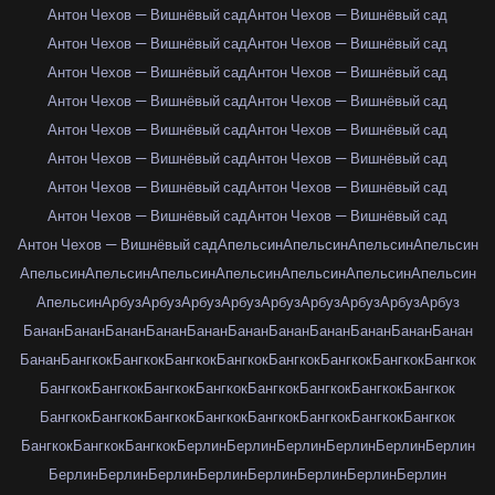
Антон Чехов — Вишнёвый сад
Антон Чехов — Вишнёвый сад
Антон Чехов — Вишнёвый сад
Антон Чехов — Вишнёвый сад
Антон Чехов — Вишнёвый сад
Антон Чехов — Вишнёвый сад
Антон Чехов — Вишнёвый сад
Антон Чехов — Вишнёвый сад
Антон Чехов — Вишнёвый сад
Антон Чехов — Вишнёвый сад
Антон Чехов — Вишнёвый сад
Антон Чехов — Вишнёвый сад
Антон Чехов — Вишнёвый сад
Антон Чехов — Вишнёвый сад
Антон Чехов — Вишнёвый сад
Антон Чехов — Вишнёвый сад
Антон Чехов — Вишнёвый сад
Апельсин
Апельсин
Апельсин
Апельсин
Апельсин
Апельсин
Апельсин
Апельсин
Апельсин
Апельсин
Апельсин
Апельсин
Арбуз
Арбуз
Арбуз
Арбуз
Арбуз
Арбуз
Арбуз
Арбуз
Арбуз
Банан
Банан
Банан
Банан
Банан
Банан
Банан
Банан
Банан
Банан
Банан
Банан
Бангкок
Бангкок
Бангкок
Бангкок
Бангкок
Бангкок
Бангкок
Бангкок
Бангкок
Бангкок
Бангкок
Бангкок
Бангкок
Бангкок
Бангкок
Бангкок
Бангкок
Бангкок
Бангкок
Бангкок
Бангкок
Бангкок
Бангкок
Бангкок
Бангкок
Бангкок
Бангкок
Берлин
Берлин
Берлин
Берлин
Берлин
Берлин
Берлин
Берлин
Берлин
Берлин
Берлин
Берлин
Берлин
Берлин