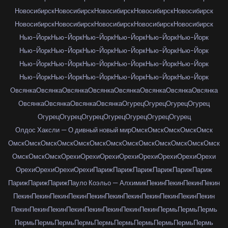
Новосибирск
Новосибирск
Новосибирск
Новосибирск
Новосибирск
Новосибирск
Новосибирск
Новосибирск
Новосибирск
Новосибирск
Нью-Йорк
Нью-Йорк
Нью-Йорк
Нью-Йорк
Нью-Йорк
Нью-Йорк
Нью-Йорк
Нью-Йорк
Нью-Йорк
Нью-Йорк
Нью-Йорк
Нью-Йорк
Нью-Йорк
Нью-Йорк
Нью-Йорк
Нью-Йорк
Нью-Йорк
Нью-Йорк
Нью-Йорк
Нью-Йорк
Нью-Йорк
Нью-Йорк
Нью-Йорк
Нью-Йорк
Овсянка
Овсянка
Овсянка
Овсянка
Овсянка
Овсянка
Овсянка
Овсянка
Овсянка
Овсянка
Овсянка
Овсянка
Огурец
Огурец
Огурец
Огурец
Огурец
Огурец
Огурец
Огурец
Огурец
Огурец
Огурец
Олдос Хаксли — О дивный новый мир
Омск
Омск
Омск
Омск
Омск
Омск
Омск
Омск
Омск
Омск
Омск
Омск
Омск
Омск
Омск
Омск
Омск
Омск
Омск
Омск
Омск
Орехи
Орехи
Орехи
Орехи
Орехи
Орехи
Орехи
Орехи
Орехи
Орехи
Орехи
Орехи
Париж
Париж
Париж
Париж
Париж
Париж
Париж
Париж
Париж
Пауло Коэльо — Алхимик
Пекин
Пекин
Пекин
Пекин
Пекин
Пекин
Пекин
Пекин
Пекин
Пекин
Пекин
Пекин
Пекин
Пекин
Пекин
Пекин
Пекин
Пекин
Пекин
Пекин
Пекин
Пекин
Пекин
Пермь
Пермь
Пермь
Пермь
Пермь
Пермь
Пермь
Пермь
Пермь
Пермь
Пермь
Пермь
Пермь