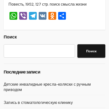
Повесть, 1952, 127 стр. поиск смысла жизни
W
Vi
T
V
O
О
h
b
el
K
d
тп
at
er
e
n
р
s
gr
o
а
Поиск
A
a
kl
в
Поиск
p
m
a
и
p
ss
ть
ni
Последние записи
ki
Детские инвалидные кресла-коляски с ручным
приводом
Запись в стоматологическую клинику