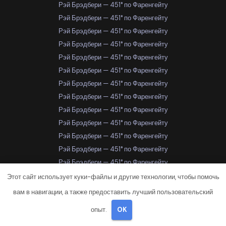
Рэй Брэдбери — 451° по Фаренгейту
Рэй Брэдбери — 451° по Фаренгейту
Рэй Брэдбери — 451° по Фаренгейту
Рэй Брэдбери — 451° по Фаренгейту
Рэй Брэдбери — 451° по Фаренгейту
Рэй Брэдбери — 451° по Фаренгейту
Рэй Брэдбери — 451° по Фаренгейту
Рэй Брэдбери — 451° по Фаренгейту
Рэй Брэдбери — 451° по Фаренгейту
Рэй Брэдбери — 451° по Фаренгейту
Рэй Брэдбери — 451° по Фаренгейту
Рэй Брэдбери — 451° по Фаренгейту
Рэй Брэдбери — 451° по Фаренгейту
Рэй Брэдбери — 451° по Фаренгейту
Этот сайт использует куки-файлы и другие технологии, чтобы помочь
Рэй Брэдбери — 451° по Фаренгейту
вам в навигации, а также предоставить лучший пользовательский
Рэй Брэдбери — 451° по Фаренгейту
опыт.
OK
Рэй Брэдбери — 451° по Фаренгейту