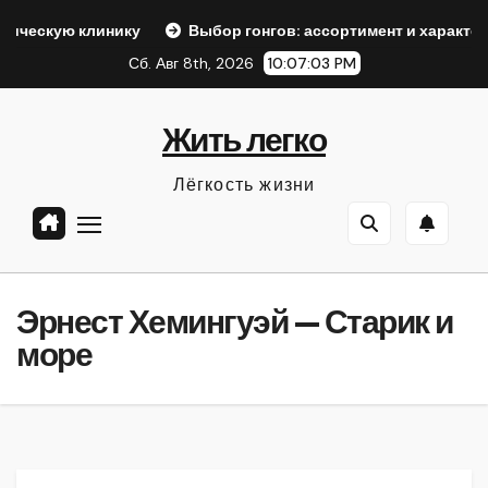
Перейти
инику
Выбор гонгов: ассортимент и характеристики
к
Сб. Авг 8th, 2026
10:07:04 PM
содержанию
Жить легко
Лёгкость жизни
Эрнест Хемингуэй — Старик и
море