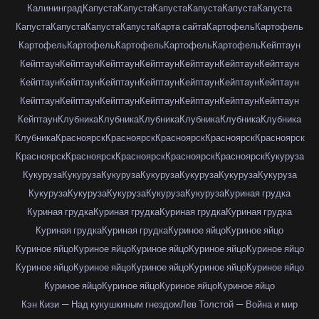
Калининград
Капуста
Капуста
Капуста
Капуста
Капуста
Капуста
Капуста
Капуста
Капуста
Капуста
Карта сайта
Картофель
Картофель
Картофель
Картофель
Картофель
Картофель
Картофель
Кейптаун
Кейптаун
Кейптаун
Кейптаун
Кейптаун
Кейптаун
Кейптаун
Кейптаун
Кейптаун
Кейптаун
Кейптаун
Кейптаун
Кейптаун
Кейптаун
Кейптаун
Кейптаун
Кейптаун
Кейптаун
Кейптаун
Кейптаун
Кейптаун
Кейптаун
Кейптаун
Клубника
Клубника
Клубника
Клубника
Клубника
Клубника
Клубника
Красноярск
Красноярск
Красноярск
Красноярск
Красноярск
Красноярск
Красноярск
Красноярск
Красноярск
Красноярск
Кукуруза
Кукуруза
Кукуруза
Кукуруза
Кукуруза
Кукуруза
Кукуруза
Кукуруза
Кукуруза
Кукуруза
Кукуруза
Кукуруза
Кукуруза
Куриная грудка
Куриная грудка
Куриная грудка
Куриная грудка
Куриная грудка
Куриная грудка
Куриная грудка
Куриное яйцо
Куриное яйцо
Куриное яйцо
Куриное яйцо
Куриное яйцо
Куриное яйцо
Куриное яйцо
Куриное яйцо
Куриное яйцо
Куриное яйцо
Куриное яйцо
Куриное яйцо
Куриное яйцо
Куриное яйцо
Куриное яйцо
Куриное яйцо
Кэн Кизи — Над кукушкиным гнездом
Лев Толстой — Война и мир