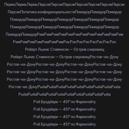
Пермь
Пермь
Пермь
Персик
Персик
Персик
Персик
Персик
Персик
Персик
Персик
Политика конфиденциальности
Помидор
Помидор
Помидор
Помидор
Помидор
Помидор
Помидор
Помидор
Помидор
Помидор
Помидор
Помидор
Помидор
Помидор
Помидор
Помидор
Помидор
Помидор
Помидор
Рим
Рим
Рим
Рим
Рим
Рим
Рим
Рим
Рим
Рим
Рим
Рим
Рим
Рим
Рим
Рим
Рим
Рим
Рим
Рис
Рис
Рис
Рис
Рис
Рис
Рис
Рис
Роберт Льюис Стивенсон — Остров сокровищ
Роберт Льюис Стивенсон — Остров сокровищ
Ростов-на-Дону
Ростов-на-Дону
Ростов-на-Дону
Ростов-на-Дону
Ростов-на-Дону
Ростов-на-Дону
Ростов-на-Дону
Ростов-на-Дону
Ростов-на-Дону
Ростов-на-Дону
Ростов-на-Дону
Ростов-на-Дону
Ростов-на-Дону
Ростов-на-Дону
Рыба
Рыба
Рыба
Рыба
Рыба
Рыба
Рыба
Рыба
Рыба
Рыба
Рыба
Рыба
Рыба
Рыба
Рыба
Рыба
Рыба
Рыба
Рыба
Рэй Брэдбери — 451° по Фаренгейту
Рэй Брэдбери — 451° по Фаренгейту
Рэй Брэдбери — 451° по Фаренгейту
Рэй Брэдбери — 451° по Фаренгейту