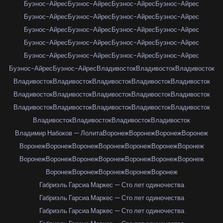
Буэнос-Айрес
Буэнос-Айрес
Буэнос-Айрес
Буэнос-Айрес
Буэнос-Айрес
Буэнос-Айрес
Буэнос-Айрес
Буэнос-Айрес
Буэнос-Айрес
Буэнос-Айрес
Буэнос-Айрес
Буэнос-Айрес
Буэнос-Айрес
Буэнос-Айрес
Буэнос-Айрес
Буэнос-Айрес
Буэнос-Айрес
Буэнос-Айрес
Буэнос-Айрес
Буэнос-Айрес
Буэнос-Айрес
Буэнос-Айрес
Владивосток
Владивосток
Владивосток
Владивосток
Владивосток
Владивосток
Владивосток
Владивосток
Владивосток
Владивосток
Владивосток
Владивосток
Владивосток
Владивосток
Владивосток
Владивосток
Владивосток
Владивосток
Владивосток
Владивосток
Владивосток
Владивосток
Владимир Набоков — Лолита
Воронеж
Воронеж
Воронеж
Воронеж
Воронеж
Воронеж
Воронеж
Воронеж
Воронеж
Воронеж
Воронеж
Воронеж
Воронеж
Воронеж
Воронеж
Воронеж
Воронеж
Воронеж
Воронеж
Воронеж
Воронеж
Воронеж
Воронеж
Габриэль Гарсиа Маркес — Сто лет одиночества
Габриэль Гарсиа Маркес — Сто лет одиночества
Габриэль Гарсиа Маркес — Сто лет одиночества