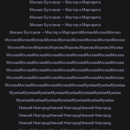
Михаил Булгаков — Мастер и Маргарита
Михаил Булгаков — Мастер и Маргарита
Михаил Булгаков — Мастер и Маргарита
Михаил Булгаков — Мастер и Маргарита
Михаил Булгаков — Мастер и Маргарита
Молоко
Молоко
Молоко
Молоко
Молоко
Молоко
Молоко
Молоко
Молоко
Молоко
Молоко
Молоко
Молоко
Молоко
Морковь
Морковь
Морковь
Морковь
Морковь
Москва
Москва
Москва
Москва
Москва
Москва
Москва
Москва
Москва
Москва
Москва
Москва
Москва
Москва
Москва
Москва
Москва
Москва
Москва
Москва
Москва
Москва
Москва
Москва
Москва
Москва
Москва
Москва
Москва
Москва
Москва
Москва
Москва
Москва
Москва
Москва
Москва
Москва
Москва
Москва
Москва
Москва
Москва
Мумбаи
Мумбаи
Мумбаи
Мумбаи
Мумбаи
Мумбаи
Мумбаи
Мумбаи
Мумбаи
Мумбаи
Мумбаи
Мумбаи
Мумбаи
Мумбаи
Мумбаи
Мумбаи
Мумбаи
Мумбаи
Нижний Новгород
Нижний Новгород
Нижний Новгород
Нижний Новгород
Нижний Новгород
Нижний Новгород
Нижний Новгород
Нижний Новгород
Нижний Новгород