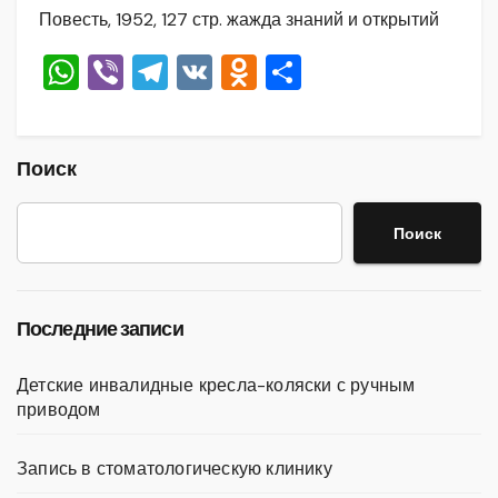
Повесть, 1952, 127 стр. жажда знаний и открытий
W
Vi
T
V
O
О
h
b
el
K
d
тп
at
er
e
n
р
s
gr
o
а
Поиск
A
a
kl
в
Поиск
p
m
a
и
p
ss
ть
ni
Последние записи
ki
Детские инвалидные кресла-коляски с ручным
приводом
Запись в стоматологическую клинику