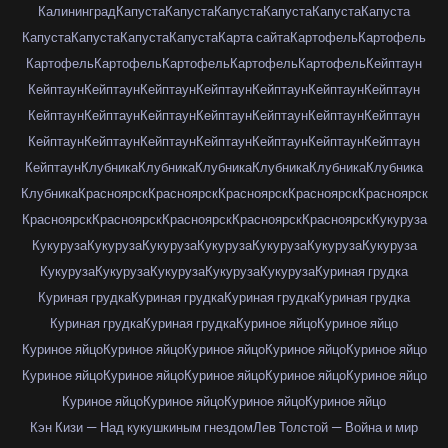
Калининград
Капуста
Капуста
Капуста
Капуста
Капуста
Капуста
Капуста
Капуста
Капуста
Капуста
Карта сайта
Картофель
Картофель
Картофель
Картофель
Картофель
Картофель
Картофель
Кейптаун
Кейптаун
Кейптаун
Кейптаун
Кейптаун
Кейптаун
Кейптаун
Кейптаун
Кейптаун
Кейптаун
Кейптаун
Кейптаун
Кейптаун
Кейптаун
Кейптаун
Кейптаун
Кейптаун
Кейптаун
Кейптаун
Кейптаун
Кейптаун
Кейптаун
Кейптаун
Клубника
Клубника
Клубника
Клубника
Клубника
Клубника
Клубника
Красноярск
Красноярск
Красноярск
Красноярск
Красноярск
Красноярск
Красноярск
Красноярск
Красноярск
Красноярск
Кукуруза
Кукуруза
Кукуруза
Кукуруза
Кукуруза
Кукуруза
Кукуруза
Кукуруза
Кукуруза
Кукуруза
Кукуруза
Кукуруза
Кукуруза
Куриная грудка
Куриная грудка
Куриная грудка
Куриная грудка
Куриная грудка
Куриная грудка
Куриная грудка
Куриное яйцо
Куриное яйцо
Куриное яйцо
Куриное яйцо
Куриное яйцо
Куриное яйцо
Куриное яйцо
Куриное яйцо
Куриное яйцо
Куриное яйцо
Куриное яйцо
Куриное яйцо
Куриное яйцо
Куриное яйцо
Куриное яйцо
Куриное яйцо
Кэн Кизи — Над кукушкиным гнездом
Лев Толстой — Война и мир