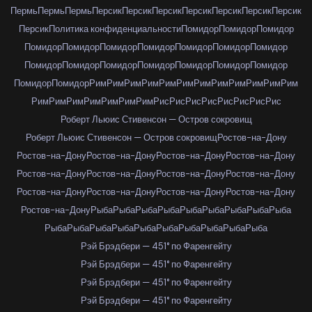
Пермь
Пермь
Пермь
Персик
Персик
Персик
Персик
Персик
Персик
Персик
Персик
Политика конфиденциальности
Помидор
Помидор
Помидор
Помидор
Помидор
Помидор
Помидор
Помидор
Помидор
Помидор
Помидор
Помидор
Помидор
Помидор
Помидор
Помидор
Помидор
Помидор
Помидор
Рим
Рим
Рим
Рим
Рим
Рим
Рим
Рим
Рим
Рим
Рим
Рим
Рим
Рим
Рим
Рим
Рим
Рим
Рим
Рис
Рис
Рис
Рис
Рис
Рис
Рис
Рис
Роберт Льюис Стивенсон — Остров сокровищ
Роберт Льюис Стивенсон — Остров сокровищ
Ростов-на-Дону
Ростов-на-Дону
Ростов-на-Дону
Ростов-на-Дону
Ростов-на-Дону
Ростов-на-Дону
Ростов-на-Дону
Ростов-на-Дону
Ростов-на-Дону
Ростов-на-Дону
Ростов-на-Дону
Ростов-на-Дону
Ростов-на-Дону
Ростов-на-Дону
Рыба
Рыба
Рыба
Рыба
Рыба
Рыба
Рыба
Рыба
Рыба
Рыба
Рыба
Рыба
Рыба
Рыба
Рыба
Рыба
Рыба
Рыба
Рыба
Рэй Брэдбери — 451° по Фаренгейту
Рэй Брэдбери — 451° по Фаренгейту
Рэй Брэдбери — 451° по Фаренгейту
Рэй Брэдбери — 451° по Фаренгейту