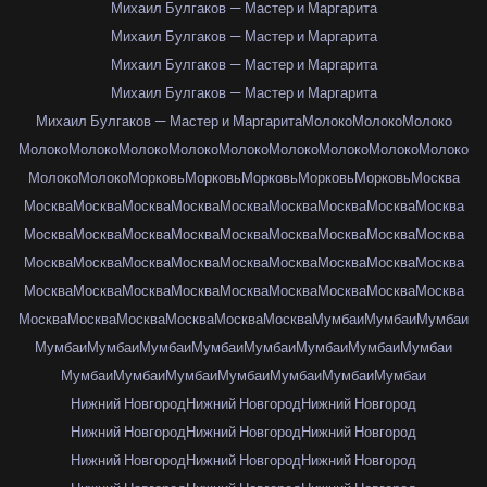
Михаил Булгаков — Мастер и Маргарита
Михаил Булгаков — Мастер и Маргарита
Михаил Булгаков — Мастер и Маргарита
Михаил Булгаков — Мастер и Маргарита
Михаил Булгаков — Мастер и Маргарита
Молоко
Молоко
Молоко
Молоко
Молоко
Молоко
Молоко
Молоко
Молоко
Молоко
Молоко
Молоко
Молоко
Молоко
Морковь
Морковь
Морковь
Морковь
Морковь
Москва
Москва
Москва
Москва
Москва
Москва
Москва
Москва
Москва
Москва
Москва
Москва
Москва
Москва
Москва
Москва
Москва
Москва
Москва
Москва
Москва
Москва
Москва
Москва
Москва
Москва
Москва
Москва
Москва
Москва
Москва
Москва
Москва
Москва
Москва
Москва
Москва
Москва
Москва
Москва
Москва
Москва
Москва
Мумбаи
Мумбаи
Мумбаи
Мумбаи
Мумбаи
Мумбаи
Мумбаи
Мумбаи
Мумбаи
Мумбаи
Мумбаи
Мумбаи
Мумбаи
Мумбаи
Мумбаи
Мумбаи
Мумбаи
Мумбаи
Нижний Новгород
Нижний Новгород
Нижний Новгород
Нижний Новгород
Нижний Новгород
Нижний Новгород
Нижний Новгород
Нижний Новгород
Нижний Новгород