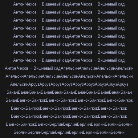
Антон Чехов — Вишнёвый сад
Антон Чехов — Вишнёвый сад
Антон Чехов — Вишнёвый сад
Антон Чехов — Вишнёвый сад
Антон Чехов — Вишнёвый сад
Антон Чехов — Вишнёвый сад
Антон Чехов — Вишнёвый сад
Антон Чехов — Вишнёвый сад
Антон Чехов — Вишнёвый сад
Антон Чехов — Вишнёвый сад
Антон Чехов — Вишнёвый сад
Антон Чехов — Вишнёвый сад
Антон Чехов — Вишнёвый сад
Антон Чехов — Вишнёвый сад
Антон Чехов — Вишнёвый сад
Антон Чехов — Вишнёвый сад
Антон Чехов — Вишнёвый сад
Апельсин
Апельсин
Апельсин
Апельсин
Апельсин
Апельсин
Апельсин
Апельсин
Апельсин
Апельсин
Апельсин
Апельсин
Арбуз
Арбуз
Арбуз
Арбуз
Арбуз
Арбуз
Арбуз
Арбуз
Арбуз
Банан
Банан
Банан
Банан
Банан
Банан
Банан
Банан
Банан
Банан
Банан
Банан
Бангкок
Бангкок
Бангкок
Бангкок
Бангкок
Бангкок
Бангкок
Бангкок
Бангкок
Бангкок
Бангкок
Бангкок
Бангкок
Бангкок
Бангкок
Бангкок
Бангкок
Бангкок
Бангкок
Бангкок
Бангкок
Бангкок
Бангкок
Бангкок
Бангкок
Бангкок
Бангкок
Берлин
Берлин
Берлин
Берлин
Берлин
Берлин
Берлин
Берлин
Берлин
Берлин
Берлин
Берлин
Берлин
Берлин