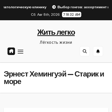
Перейти
скую клинику
Выбор гонгов: ассортимент и характеристи
к
Сб. Авг 8th, 2026
7:18:34 AM
содержанию
Жить легко
Лёгкость жизни
Эрнест Хемингуэй — Старик и
море