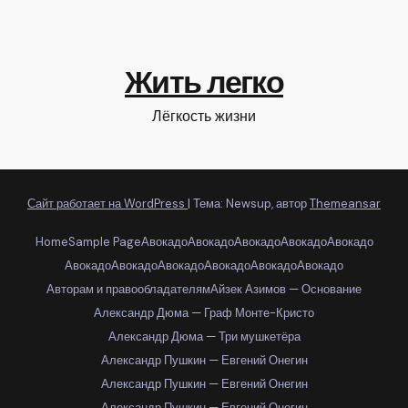
Жить легко
Лёгкость жизни
Сайт работает на WordPress
|
Тема: Newsup, автор
Themeansar
Home
Sample Page
Авокадо
Авокадо
Авокадо
Авокадо
Авокадо
Авокадо
Авокадо
Авокадо
Авокадо
Авокадо
Авокадо
Авторам и правообладателям
Айзек Азимов — Основание
Александр Дюма — Граф Монте-Кристо
Александр Дюма — Три мушкетёра
Александр Пушкин — Евгений Онегин
Александр Пушкин — Евгений Онегин
Александр Пушкин — Евгений Онегин