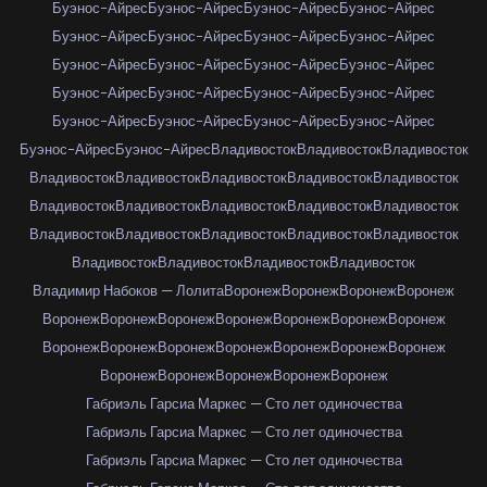
Буэнос-Айрес
Буэнос-Айрес
Буэнос-Айрес
Буэнос-Айрес
Буэнос-Айрес
Буэнос-Айрес
Буэнос-Айрес
Буэнос-Айрес
Буэнос-Айрес
Буэнос-Айрес
Буэнос-Айрес
Буэнос-Айрес
Буэнос-Айрес
Буэнос-Айрес
Буэнос-Айрес
Буэнос-Айрес
Буэнос-Айрес
Буэнос-Айрес
Буэнос-Айрес
Буэнос-Айрес
Буэнос-Айрес
Буэнос-Айрес
Владивосток
Владивосток
Владивосток
Владивосток
Владивосток
Владивосток
Владивосток
Владивосток
Владивосток
Владивосток
Владивосток
Владивосток
Владивосток
Владивосток
Владивосток
Владивосток
Владивосток
Владивосток
Владивосток
Владивосток
Владивосток
Владивосток
Владимир Набоков — Лолита
Воронеж
Воронеж
Воронеж
Воронеж
Воронеж
Воронеж
Воронеж
Воронеж
Воронеж
Воронеж
Воронеж
Воронеж
Воронеж
Воронеж
Воронеж
Воронеж
Воронеж
Воронеж
Воронеж
Воронеж
Воронеж
Воронеж
Воронеж
Габриэль Гарсиа Маркес — Сто лет одиночества
Габриэль Гарсиа Маркес — Сто лет одиночества
Габриэль Гарсиа Маркес — Сто лет одиночества