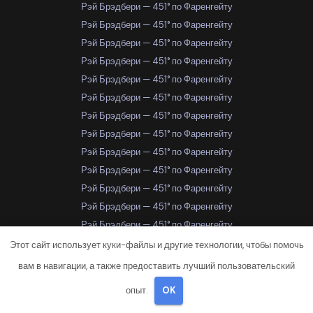
Рэй Брэдбери — 451° по Фаренгейту
Рэй Брэдбери — 451° по Фаренгейту
Рэй Брэдбери — 451° по Фаренгейту
Рэй Брэдбери — 451° по Фаренгейту
Рэй Брэдбери — 451° по Фаренгейту
Рэй Брэдбери — 451° по Фаренгейту
Рэй Брэдбери — 451° по Фаренгейту
Рэй Брэдбери — 451° по Фаренгейту
Рэй Брэдбери — 451° по Фаренгейту
Рэй Брэдбери — 451° по Фаренгейту
Рэй Брэдбери — 451° по Фаренгейту
Рэй Брэдбери — 451° по Фаренгейту
Рэй Брэдбери — 451° по Фаренгейту
Рэй Брэдбери — 451° по Фаренгейту
Этот сайт использует куки-файлы и другие технологии, чтобы помочь
Рэй Брэдбери — 451° по Фаренгейту
вам в навигации, а также предоставить лучший пользовательский
Рэй Брэдбери — 451° по Фаренгейту
опыт.
OK
Рэй Брэдбери — 451° по Фаренгейту