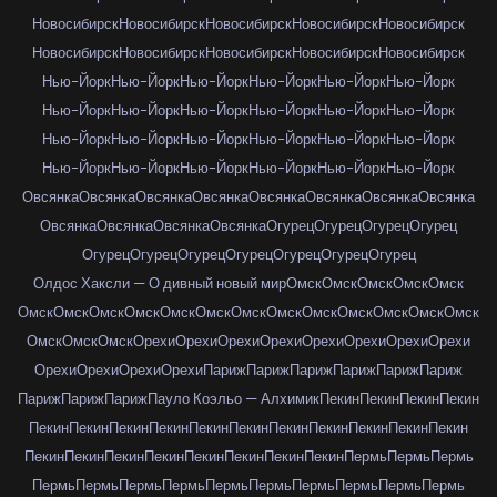
Новосибирск
Новосибирск
Новосибирск
Новосибирск
Новосибирск
Новосибирск
Новосибирск
Новосибирск
Новосибирск
Новосибирск
Нью-Йорк
Нью-Йорк
Нью-Йорк
Нью-Йорк
Нью-Йорк
Нью-Йорк
Нью-Йорк
Нью-Йорк
Нью-Йорк
Нью-Йорк
Нью-Йорк
Нью-Йорк
Нью-Йорк
Нью-Йорк
Нью-Йорк
Нью-Йорк
Нью-Йорк
Нью-Йорк
Нью-Йорк
Нью-Йорк
Нью-Йорк
Нью-Йорк
Нью-Йорк
Нью-Йорк
Овсянка
Овсянка
Овсянка
Овсянка
Овсянка
Овсянка
Овсянка
Овсянка
Овсянка
Овсянка
Овсянка
Овсянка
Огурец
Огурец
Огурец
Огурец
Огурец
Огурец
Огурец
Огурец
Огурец
Огурец
Огурец
Олдос Хаксли — О дивный новый мир
Омск
Омск
Омск
Омск
Омск
Омск
Омск
Омск
Омск
Омск
Омск
Омск
Омск
Омск
Омск
Омск
Омск
Омск
Омск
Омск
Омск
Орехи
Орехи
Орехи
Орехи
Орехи
Орехи
Орехи
Орехи
Орехи
Орехи
Орехи
Орехи
Париж
Париж
Париж
Париж
Париж
Париж
Париж
Париж
Париж
Пауло Коэльо — Алхимик
Пекин
Пекин
Пекин
Пекин
Пекин
Пекин
Пекин
Пекин
Пекин
Пекин
Пекин
Пекин
Пекин
Пекин
Пекин
Пекин
Пекин
Пекин
Пекин
Пекин
Пекин
Пекин
Пекин
Пермь
Пермь
Пермь
Пермь
Пермь
Пермь
Пермь
Пермь
Пермь
Пермь
Пермь
Пермь
Пермь