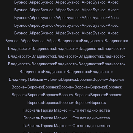
Буэнос-Айрес
Буэнос-Айрес
Буэнос-Айрес
Буэнос-Айрес
Буэнос-Айрес
Буэнос-Айрес
Буэнос-Айрес
Буэнос-Айрес
Буэнос-Айрес
Буэнос-Айрес
Буэнос-Айрес
Буэнос-Айрес
Буэнос-Айрес
Буэнос-Айрес
Буэнос-Айрес
Буэнос-Айрес
Буэнос-Айрес
Буэнос-Айрес
Буэнос-Айрес
Буэнос-Айрес
Буэнос-Айрес
Буэнос-Айрес
Владивосток
Владивосток
Владивосток
Владивосток
Владивосток
Владивосток
Владивосток
Владивосток
Владивосток
Владивосток
Владивосток
Владивосток
Владивосток
Владивосток
Владивосток
Владивосток
Владивосток
Владивосток
Владивосток
Владивосток
Владивосток
Владивосток
Владимир Набоков — Лолита
Воронеж
Воронеж
Воронеж
Воронеж
Воронеж
Воронеж
Воронеж
Воронеж
Воронеж
Воронеж
Воронеж
Воронеж
Воронеж
Воронеж
Воронеж
Воронеж
Воронеж
Воронеж
Воронеж
Воронеж
Воронеж
Воронеж
Воронеж
Габриэль Гарсиа Маркес — Сто лет одиночества
Габриэль Гарсиа Маркес — Сто лет одиночества
Габриэль Гарсиа Маркес — Сто лет одиночества