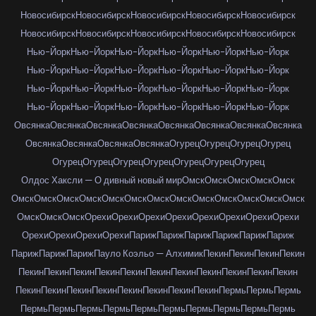
Новосибирск
Новосибирск
Новосибирск
Новосибирск
Новосибирск
Новосибирск
Новосибирск
Новосибирск
Новосибирск
Новосибирск
Нью-Йорк
Нью-Йорк
Нью-Йорк
Нью-Йорк
Нью-Йорк
Нью-Йорк
Нью-Йорк
Нью-Йорк
Нью-Йорк
Нью-Йорк
Нью-Йорк
Нью-Йорк
Нью-Йорк
Нью-Йорк
Нью-Йорк
Нью-Йорк
Нью-Йорк
Нью-Йорк
Нью-Йорк
Нью-Йорк
Нью-Йорк
Нью-Йорк
Нью-Йорк
Нью-Йорк
Овсянка
Овсянка
Овсянка
Овсянка
Овсянка
Овсянка
Овсянка
Овсянка
Овсянка
Овсянка
Овсянка
Овсянка
Огурец
Огурец
Огурец
Огурец
Огурец
Огурец
Огурец
Огурец
Огурец
Огурец
Огурец
Олдос Хаксли — О дивный новый мир
Омск
Омск
Омск
Омск
Омск
Омск
Омск
Омск
Омск
Омск
Омск
Омск
Омск
Омск
Омск
Омск
Омск
Омск
Омск
Омск
Омск
Орехи
Орехи
Орехи
Орехи
Орехи
Орехи
Орехи
Орехи
Орехи
Орехи
Орехи
Орехи
Париж
Париж
Париж
Париж
Париж
Париж
Париж
Париж
Париж
Пауло Коэльо — Алхимик
Пекин
Пекин
Пекин
Пекин
Пекин
Пекин
Пекин
Пекин
Пекин
Пекин
Пекин
Пекин
Пекин
Пекин
Пекин
Пекин
Пекин
Пекин
Пекин
Пекин
Пекин
Пекин
Пекин
Пермь
Пермь
Пермь
Пермь
Пермь
Пермь
Пермь
Пермь
Пермь
Пермь
Пермь
Пермь
Пермь