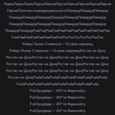
Пермь
Пермь
Пермь
Персик
Персик
Персик
Персик
Персик
Персик
Персик
Персик
Политика конфиденциальности
Помидор
Помидор
Помидор
Помидор
Помидор
Помидор
Помидор
Помидор
Помидор
Помидор
Помидор
Помидор
Помидор
Помидор
Помидор
Помидор
Помидор
Помидор
Помидор
Рим
Рим
Рим
Рим
Рим
Рим
Рим
Рим
Рим
Рим
Рим
Рим
Рим
Рим
Рим
Рим
Рим
Рим
Рим
Рис
Рис
Рис
Рис
Рис
Рис
Рис
Рис
Роберт Льюис Стивенсон — Остров сокровищ
Роберт Льюис Стивенсон — Остров сокровищ
Ростов-на-Дону
Ростов-на-Дону
Ростов-на-Дону
Ростов-на-Дону
Ростов-на-Дону
Ростов-на-Дону
Ростов-на-Дону
Ростов-на-Дону
Ростов-на-Дону
Ростов-на-Дону
Ростов-на-Дону
Ростов-на-Дону
Ростов-на-Дону
Ростов-на-Дону
Рыба
Рыба
Рыба
Рыба
Рыба
Рыба
Рыба
Рыба
Рыба
Рыба
Рыба
Рыба
Рыба
Рыба
Рыба
Рыба
Рыба
Рыба
Рыба
Рэй Брэдбери — 451° по Фаренгейту
Рэй Брэдбери — 451° по Фаренгейту
Рэй Брэдбери — 451° по Фаренгейту
Рэй Брэдбери — 451° по Фаренгейту