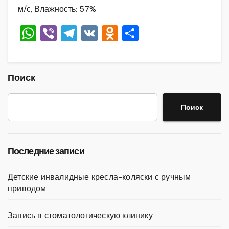
м/с, Влажность: 57%
W
Vi
T
V
O
О
h
b
el
K
d
тп
at
er
e
n
р
s
gr
o
а
Поиск
A
a
kl
в
Поиск
p
m
a
и
p
ss
ть
ni
Последние записи
ki
Детские инвалидные кресла-коляски с ручным
приводом
Запись в стоматологическую клинику