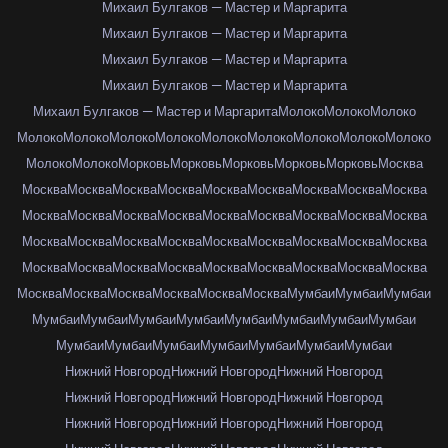
Михаил Булгаков — Мастер и Маргарита
Михаил Булгаков — Мастер и Маргарита
Михаил Булгаков — Мастер и Маргарита
Михаил Булгаков — Мастер и Маргарита
Михаил Булгаков — Мастер и Маргарита
Молоко
Молоко
Молоко
Молоко
Молоко
Молоко
Молоко
Молоко
Молоко
Молоко
Молоко
Молоко
Молоко
Молоко
Морковь
Морковь
Морковь
Морковь
Морковь
Москва
Москва
Москва
Москва
Москва
Москва
Москва
Москва
Москва
Москва
Москва
Москва
Москва
Москва
Москва
Москва
Москва
Москва
Москва
Москва
Москва
Москва
Москва
Москва
Москва
Москва
Москва
Москва
Москва
Москва
Москва
Москва
Москва
Москва
Москва
Москва
Москва
Москва
Москва
Москва
Москва
Москва
Москва
Мумбаи
Мумбаи
Мумбаи
Мумбаи
Мумбаи
Мумбаи
Мумбаи
Мумбаи
Мумбаи
Мумбаи
Мумбаи
Мумбаи
Мумбаи
Мумбаи
Мумбаи
Мумбаи
Мумбаи
Мумбаи
Нижний Новгород
Нижний Новгород
Нижний Новгород
Нижний Новгород
Нижний Новгород
Нижний Новгород
Нижний Новгород
Нижний Новгород
Нижний Новгород