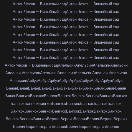
Антон Чехов — Вишнёвый сад
Антон Чехов — Вишнёвый сад
Антон Чехов — Вишнёвый сад
Антон Чехов — Вишнёвый сад
Антон Чехов — Вишнёвый сад
Антон Чехов — Вишнёвый сад
Антон Чехов — Вишнёвый сад
Антон Чехов — Вишнёвый сад
Антон Чехов — Вишнёвый сад
Антон Чехов — Вишнёвый сад
Антон Чехов — Вишнёвый сад
Антон Чехов — Вишнёвый сад
Антон Чехов — Вишнёвый сад
Антон Чехов — Вишнёвый сад
Антон Чехов — Вишнёвый сад
Антон Чехов — Вишнёвый сад
Антон Чехов — Вишнёвый сад
Апельсин
Апельсин
Апельсин
Апельсин
Апельсин
Апельсин
Апельсин
Апельсин
Апельсин
Апельсин
Апельсин
Апельсин
Арбуз
Арбуз
Арбуз
Арбуз
Арбуз
Арбуз
Арбуз
Арбуз
Арбуз
Банан
Банан
Банан
Банан
Банан
Банан
Банан
Банан
Банан
Банан
Банан
Банан
Бангкок
Бангкок
Бангкок
Бангкок
Бангкок
Бангкок
Бангкок
Бангкок
Бангкок
Бангкок
Бангкок
Бангкок
Бангкок
Бангкок
Бангкок
Бангкок
Бангкок
Бангкок
Бангкок
Бангкок
Бангкок
Бангкок
Бангкок
Бангкок
Бангкок
Бангкок
Бангкок
Берлин
Берлин
Берлин
Берлин
Берлин
Берлин
Берлин
Берлин
Берлин
Берлин
Берлин
Берлин
Берлин
Берлин