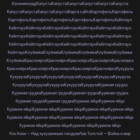
Калининград
Капуста
Капуста
Капуста
Капуста
Капуста
Капуста
Капуста
Капуста
Капуста
Капуста
Карта сайта
Картофель
Картофель
Картофель
Картофель
Картофель
Картофель
Картофель
Кейптаун
Кейптаун
Кейптаун
Кейптаун
Кейптаун
Кейптаун
Кейптаун
Кейптаун
Кейптаун
Кейптаун
Кейптаун
Кейптаун
Кейптаун
Кейптаун
Кейптаун
Кейптаун
Кейптаун
Кейптаун
Кейптаун
Кейптаун
Кейптаун
Кейптаун
Кейптаун
Клубника
Клубника
Клубника
Клубника
Клубника
Клубника
Клубника
Красноярск
Красноярск
Красноярск
Красноярск
Красноярск
Красноярск
Красноярск
Красноярск
Красноярск
Красноярск
Кукуруза
Кукуруза
Кукуруза
Кукуруза
Кукуруза
Кукуруза
Кукуруза
Кукуруза
Кукуруза
Кукуруза
Кукуруза
Кукуруза
Кукуруза
Куриная грудка
Куриная грудка
Куриная грудка
Куриная грудка
Куриная грудка
Куриная грудка
Куриная грудка
Куриное яйцо
Куриное яйцо
Куриное яйцо
Куриное яйцо
Куриное яйцо
Куриное яйцо
Куриное яйцо
Куриное яйцо
Куриное яйцо
Куриное яйцо
Куриное яйцо
Куриное яйцо
Куриное яйцо
Куриное яйцо
Куриное яйцо
Куриное яйцо
Кэн Кизи — Над кукушкиным гнездом
Лев Толстой — Война и мир