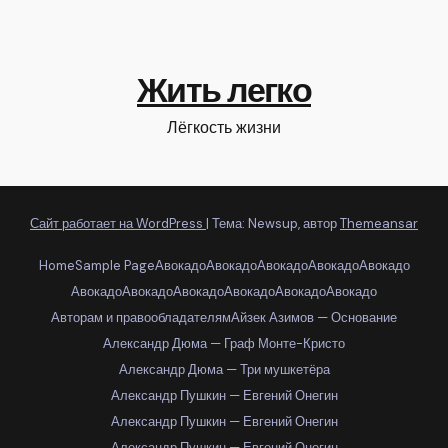
Жить легко
Лёгкость жизни
Сайт работает на WordPress
|
Тема: Newsup, автор
Themeansar
Home
Sample Page
Авокадо
Авокадо
Авокадо
Авокадо
Авокадо
Авокадо
Авокадо
Авокадо
Авокадо
Авокадо
Авокадо
Авторам и правообладателям
Айзек Азимов — Основание
Александр Дюма — Граф Монте-Кристо
Александр Дюма — Три мушкетёра
Александр Пушкин — Евгений Онегин
Александр Пушкин — Евгений Онегин
Александр Пушкин — Евгений Онегин