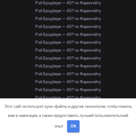
Рэй Брэдбери — 451° по Фаренгейту
Рэй Брэдбери — 451° по Фаренгейту
Рэй Брэдбери — 451° по Фаренгейту
Рэй Брэдбери — 451° по Фаренгейту
Рэй Брэдбери — 451° по Фаренгейту
Рэй Брэдбери — 451° по Фаренгейту
Рэй Брэдбери — 451° по Фаренгейту
Рэй Брэдбери — 451° по Фаренгейту
Рэй Брэдбери — 451° по Фаренгейту
Рэй Брэдбери — 451° по Фаренгейту
Рэй Брэдбери — 451° по Фаренгейту
Рэй Брэдбери — 451° по Фаренгейту
Рэй Брэдбери — 451° по Фаренгейту
Рэй Брэдбери — 451° по Фаренгейту
Этот сайт использует куки-файлы и другие технологии, чтобы помочь
Рэй Брэдбери — 451° по Фаренгейту
вам в навигации, а также предоставить лучший пользовательский
Рэй Брэдбери — 451° по Фаренгейту
опыт.
OK
Рэй Брэдбери — 451° по Фаренгейту