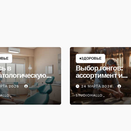
ОВЬЕ
ЗДОРОВЬЕ
сь в
Выбор гонгов:
атологическую
ассортимент и
ику
характеристики
АРТА 2026
24 МАРТА 2026
ALLO_
STUDIOHALLO_