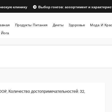
линику
Выбор гонгов: ассортимент и характеристики
авная
Продукты Питания
Диеты
Здоровье
Мода И Кра
 Йога
00₽, Количество достопримечательностей: 32,