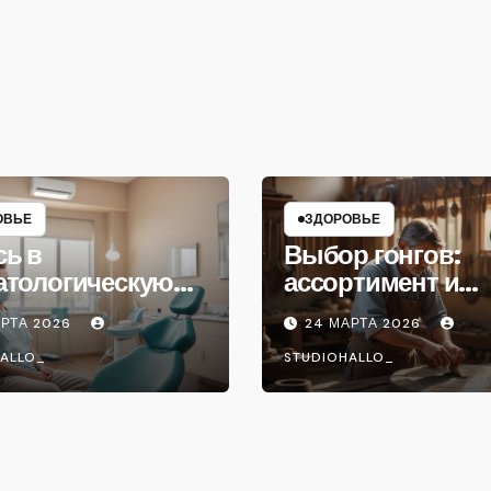
ОВЬЕ
ЗДОРОВЬЕ
сь в
Выбор гонгов:
атологическую
ассортимент и
ику
характеристики
АРТА 2026
24 МАРТА 2026
ALLO_
STUDIOHALLO_