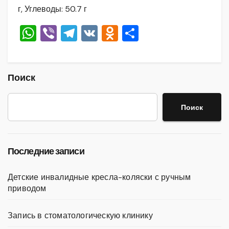
г, Углеводы: 50.7 г
W
Vi
T
V
O
О
h
b
el
K
d
тп
at
er
e
n
р
s
gr
o
а
Поиск
A
a
kl
в
Поиск
p
m
a
и
p
ss
ть
ni
Последние записи
ki
Детские инвалидные кресла-коляски с ручным
приводом
Запись в стоматологическую клинику