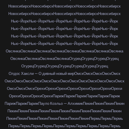
Новосибирск
Новосибирск
Новосибирск
Новосибирск
Новосибирск
Новосибирск
Новосибирск
Новосибирск
Новосибирск
Новосибирск
Нью-Йорк
Нью-Йорк
Нью-Йорк
Нью-Йорк
Нью-Йорк
Нью-Йорк
Нью-Йорк
Нью-Йорк
Нью-Йорк
Нью-Йорк
Нью-Йорк
Нью-Йорк
Нью-Йорк
Нью-Йорк
Нью-Йорк
Нью-Йорк
Нью-Йорк
Нью-Йорк
Нью-Йорк
Нью-Йорк
Нью-Йорк
Нью-Йорк
Нью-Йорк
Нью-Йорк
Овсянка
Овсянка
Овсянка
Овсянка
Овсянка
Овсянка
Овсянка
Овсянка
Овсянка
Овсянка
Овсянка
Овсянка
Огурец
Огурец
Огурец
Огурец
Огурец
Огурец
Огурец
Огурец
Огурец
Огурец
Огурец
Олдос Хаксли — О дивный новый мир
Омск
Омск
Омск
Омск
Омск
Омск
Омск
Омск
Омск
Омск
Омск
Омск
Омск
Омск
Омск
Омск
Омск
Омск
Омск
Омск
Омск
Орехи
Орехи
Орехи
Орехи
Орехи
Орехи
Орехи
Орехи
Орехи
Орехи
Орехи
Орехи
Париж
Париж
Париж
Париж
Париж
Париж
Париж
Париж
Париж
Пауло Коэльо — Алхимик
Пекин
Пекин
Пекин
Пекин
Пекин
Пекин
Пекин
Пекин
Пекин
Пекин
Пекин
Пекин
Пекин
Пекин
Пекин
Пекин
Пекин
Пекин
Пекин
Пекин
Пекин
Пекин
Пекин
Пермь
Пермь
Пермь
Пермь
Пермь
Пермь
Пермь
Пермь
Пермь
Пермь
Пермь
Пермь
Пермь