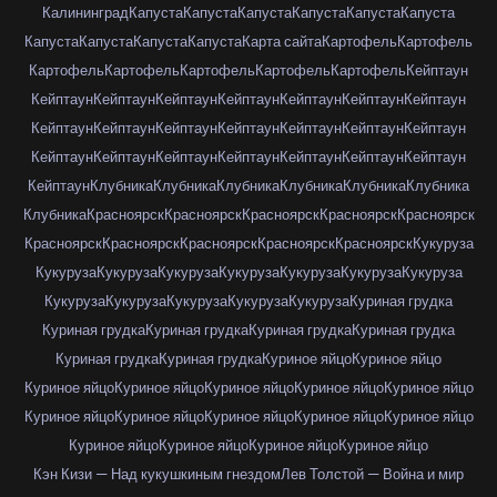
Калининград
Капуста
Капуста
Капуста
Капуста
Капуста
Капуста
Капуста
Капуста
Капуста
Капуста
Карта сайта
Картофель
Картофель
Картофель
Картофель
Картофель
Картофель
Картофель
Кейптаун
Кейптаун
Кейптаун
Кейптаун
Кейптаун
Кейптаун
Кейптаун
Кейптаун
Кейптаун
Кейптаун
Кейптаун
Кейптаун
Кейптаун
Кейптаун
Кейптаун
Кейптаун
Кейптаун
Кейптаун
Кейптаун
Кейптаун
Кейптаун
Кейптаун
Кейптаун
Клубника
Клубника
Клубника
Клубника
Клубника
Клубника
Клубника
Красноярск
Красноярск
Красноярск
Красноярск
Красноярск
Красноярск
Красноярск
Красноярск
Красноярск
Красноярск
Кукуруза
Кукуруза
Кукуруза
Кукуруза
Кукуруза
Кукуруза
Кукуруза
Кукуруза
Кукуруза
Кукуруза
Кукуруза
Кукуруза
Кукуруза
Куриная грудка
Куриная грудка
Куриная грудка
Куриная грудка
Куриная грудка
Куриная грудка
Куриная грудка
Куриное яйцо
Куриное яйцо
Куриное яйцо
Куриное яйцо
Куриное яйцо
Куриное яйцо
Куриное яйцо
Куриное яйцо
Куриное яйцо
Куриное яйцо
Куриное яйцо
Куриное яйцо
Куриное яйцо
Куриное яйцо
Куриное яйцо
Куриное яйцо
Кэн Кизи — Над кукушкиным гнездом
Лев Толстой — Война и мир