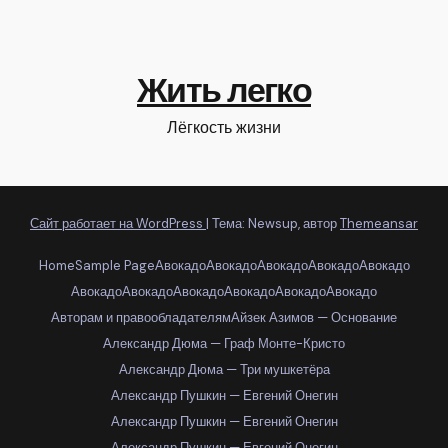
Жить легко
Лёгкость жизни
Сайт работает на WordPress
|
Тема: Newsup, автор
Themeansar
Home
Sample Page
Авокадо
Авокадо
Авокадо
Авокадо
Авокадо
Авокадо
Авокадо
Авокадо
Авокадо
Авокадо
Авокадо
Авторам и правообладателям
Айзек Азимов — Основание
Александр Дюма — Граф Монте-Кристо
Александр Дюма — Три мушкетёра
Александр Пушкин — Евгений Онегин
Александр Пушкин — Евгений Онегин
Александр Пушкин — Евгений Онегин