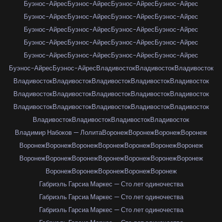
Буэнос-Айрес
Буэнос-Айрес
Буэнос-Айрес
Буэнос-Айрес
Буэнос-Айрес
Буэнос-Айрес
Буэнос-Айрес
Буэнос-Айрес
Буэнос-Айрес
Буэнос-Айрес
Буэнос-Айрес
Буэнос-Айрес
Буэнос-Айрес
Буэнос-Айрес
Буэнос-Айрес
Буэнос-Айрес
Буэнос-Айрес
Буэнос-Айрес
Буэнос-Айрес
Буэнос-Айрес
Буэнос-Айрес
Буэнос-Айрес
Владивосток
Владивосток
Владивосток
Владивосток
Владивосток
Владивосток
Владивосток
Владивосток
Владивосток
Владивосток
Владивосток
Владивосток
Владивосток
Владивосток
Владивосток
Владивосток
Владивосток
Владивосток
Владивосток
Владивосток
Владивосток
Владивосток
Владимир Набоков — Лолита
Воронеж
Воронеж
Воронеж
Воронеж
Воронеж
Воронеж
Воронеж
Воронеж
Воронеж
Воронеж
Воронеж
Воронеж
Воронеж
Воронеж
Воронеж
Воронеж
Воронеж
Воронеж
Воронеж
Воронеж
Воронеж
Воронеж
Воронеж
Габриэль Гарсиа Маркес — Сто лет одиночества
Габриэль Гарсиа Маркес — Сто лет одиночества
Габриэль Гарсиа Маркес — Сто лет одиночества