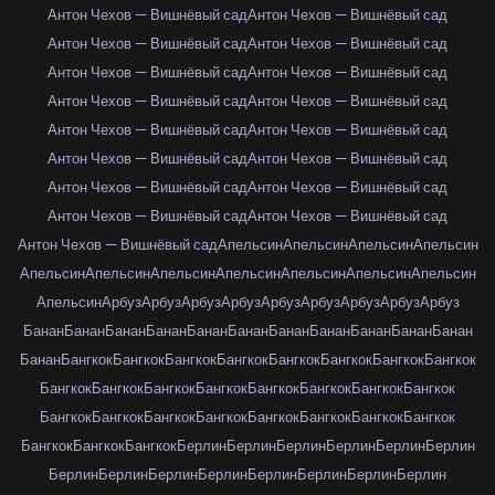
Антон Чехов — Вишнёвый сад
Антон Чехов — Вишнёвый сад
Антон Чехов — Вишнёвый сад
Антон Чехов — Вишнёвый сад
Антон Чехов — Вишнёвый сад
Антон Чехов — Вишнёвый сад
Антон Чехов — Вишнёвый сад
Антон Чехов — Вишнёвый сад
Антон Чехов — Вишнёвый сад
Антон Чехов — Вишнёвый сад
Антон Чехов — Вишнёвый сад
Антон Чехов — Вишнёвый сад
Антон Чехов — Вишнёвый сад
Антон Чехов — Вишнёвый сад
Антон Чехов — Вишнёвый сад
Антон Чехов — Вишнёвый сад
Антон Чехов — Вишнёвый сад
Апельсин
Апельсин
Апельсин
Апельсин
Апельсин
Апельсин
Апельсин
Апельсин
Апельсин
Апельсин
Апельсин
Апельсин
Арбуз
Арбуз
Арбуз
Арбуз
Арбуз
Арбуз
Арбуз
Арбуз
Арбуз
Банан
Банан
Банан
Банан
Банан
Банан
Банан
Банан
Банан
Банан
Банан
Банан
Бангкок
Бангкок
Бангкок
Бангкок
Бангкок
Бангкок
Бангкок
Бангкок
Бангкок
Бангкок
Бангкок
Бангкок
Бангкок
Бангкок
Бангкок
Бангкок
Бангкок
Бангкок
Бангкок
Бангкок
Бангкок
Бангкок
Бангкок
Бангкок
Бангкок
Бангкок
Бангкок
Берлин
Берлин
Берлин
Берлин
Берлин
Берлин
Берлин
Берлин
Берлин
Берлин
Берлин
Берлин
Берлин
Берлин