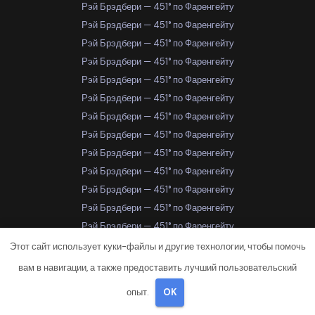
Рэй Брэдбери — 451° по Фаренгейту
Рэй Брэдбери — 451° по Фаренгейту
Рэй Брэдбери — 451° по Фаренгейту
Рэй Брэдбери — 451° по Фаренгейту
Рэй Брэдбери — 451° по Фаренгейту
Рэй Брэдбери — 451° по Фаренгейту
Рэй Брэдбери — 451° по Фаренгейту
Рэй Брэдбери — 451° по Фаренгейту
Рэй Брэдбери — 451° по Фаренгейту
Рэй Брэдбери — 451° по Фаренгейту
Рэй Брэдбери — 451° по Фаренгейту
Рэй Брэдбери — 451° по Фаренгейту
Рэй Брэдбери — 451° по Фаренгейту
Рэй Брэдбери — 451° по Фаренгейту
Этот сайт использует куки-файлы и другие технологии, чтобы помочь
Рэй Брэдбери — 451° по Фаренгейту
вам в навигации, а также предоставить лучший пользовательский
Рэй Брэдбери — 451° по Фаренгейту
опыт.
OK
Рэй Брэдбери — 451° по Фаренгейту