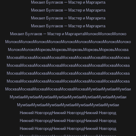
Михаил Булгаков — Мастер и Маргарита
Михаил Булгаков — Мастер и Маргарита
Михаил Булгаков — Мастер и Маргарита
Михаил Булгаков — Мастер и Маргарита
Михаил Булгаков — Мастер и Маргарита
Молоко
Молоко
Молоко
Молоко
Молоко
Молоко
Молоко
Молоко
Молоко
Молоко
Молоко
Молоко
Молоко
Молоко
Морковь
Морковь
Морковь
Морковь
Морковь
Москва
Москва
Москва
Москва
Москва
Москва
Москва
Москва
Москва
Москва
Москва
Москва
Москва
Москва
Москва
Москва
Москва
Москва
Москва
Москва
Москва
Москва
Москва
Москва
Москва
Москва
Москва
Москва
Москва
Москва
Москва
Москва
Москва
Москва
Москва
Москва
Москва
Москва
Москва
Москва
Москва
Москва
Москва
Мумбаи
Мумбаи
Мумбаи
Мумбаи
Мумбаи
Мумбаи
Мумбаи
Мумбаи
Мумбаи
Мумбаи
Мумбаи
Мумбаи
Мумбаи
Мумбаи
Мумбаи
Мумбаи
Мумбаи
Мумбаи
Нижний Новгород
Нижний Новгород
Нижний Новгород
Нижний Новгород
Нижний Новгород
Нижний Новгород
Нижний Новгород
Нижний Новгород
Нижний Новгород