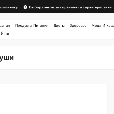
у
Выбор гонгов: ассортимент и характеристики
Офо
авная
Продукты Питания
Диеты
Здоровье
Мода И Кра
 Йога
души