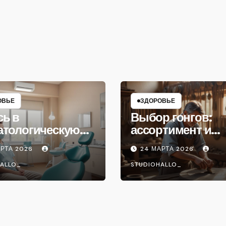
ОВЬЕ
ЗДОРОВЬЕ
сь в
Выбор гонгов:
атологическую
ассортимент и
ику
характеристики
АРТА 2026
24 МАРТА 2026
ALLO_
STUDIOHALLO_