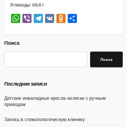
Углеводы: 66.8 г
W
Vi
T
V
O
О
h
b
el
K
d
тп
at
er
e
n
р
s
gr
o
а
Поиск
A
a
kl
в
Поиск
p
m
a
и
p
ss
ть
ni
Последние записи
ki
Детские инвалидные кресла-коляски с ручным
приводом
Запись в стоматологическую клинику