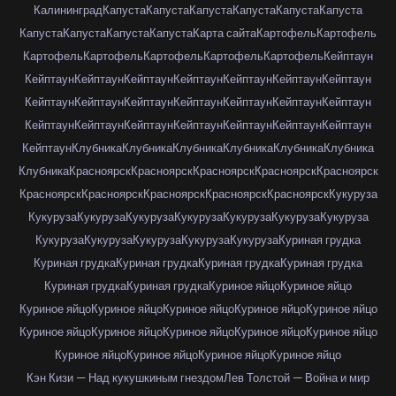
Калининград
Капуста
Капуста
Капуста
Капуста
Капуста
Капуста
Капуста
Капуста
Капуста
Капуста
Карта сайта
Картофель
Картофель
Картофель
Картофель
Картофель
Картофель
Картофель
Кейптаун
Кейптаун
Кейптаун
Кейптаун
Кейптаун
Кейптаун
Кейптаун
Кейптаун
Кейптаун
Кейптаун
Кейптаун
Кейптаун
Кейптаун
Кейптаун
Кейптаун
Кейптаун
Кейптаун
Кейптаун
Кейптаун
Кейптаун
Кейптаун
Кейптаун
Кейптаун
Клубника
Клубника
Клубника
Клубника
Клубника
Клубника
Клубника
Красноярск
Красноярск
Красноярск
Красноярск
Красноярск
Красноярск
Красноярск
Красноярск
Красноярск
Красноярск
Кукуруза
Кукуруза
Кукуруза
Кукуруза
Кукуруза
Кукуруза
Кукуруза
Кукуруза
Кукуруза
Кукуруза
Кукуруза
Кукуруза
Кукуруза
Куриная грудка
Куриная грудка
Куриная грудка
Куриная грудка
Куриная грудка
Куриная грудка
Куриная грудка
Куриное яйцо
Куриное яйцо
Куриное яйцо
Куриное яйцо
Куриное яйцо
Куриное яйцо
Куриное яйцо
Куриное яйцо
Куриное яйцо
Куриное яйцо
Куриное яйцо
Куриное яйцо
Куриное яйцо
Куриное яйцо
Куриное яйцо
Куриное яйцо
Кэн Кизи — Над кукушкиным гнездом
Лев Толстой — Война и мир