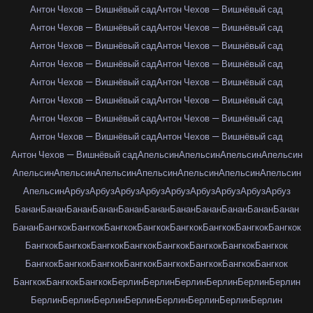
Антон Чехов — Вишнёвый сад
Антон Чехов — Вишнёвый сад
Антон Чехов — Вишнёвый сад
Антон Чехов — Вишнёвый сад
Антон Чехов — Вишнёвый сад
Антон Чехов — Вишнёвый сад
Антон Чехов — Вишнёвый сад
Антон Чехов — Вишнёвый сад
Антон Чехов — Вишнёвый сад
Антон Чехов — Вишнёвый сад
Антон Чехов — Вишнёвый сад
Антон Чехов — Вишнёвый сад
Антон Чехов — Вишнёвый сад
Антон Чехов — Вишнёвый сад
Антон Чехов — Вишнёвый сад
Антон Чехов — Вишнёвый сад
Антон Чехов — Вишнёвый сад
Апельсин
Апельсин
Апельсин
Апельсин
Апельсин
Апельсин
Апельсин
Апельсин
Апельсин
Апельсин
Апельсин
Апельсин
Арбуз
Арбуз
Арбуз
Арбуз
Арбуз
Арбуз
Арбуз
Арбуз
Арбуз
Банан
Банан
Банан
Банан
Банан
Банан
Банан
Банан
Банан
Банан
Банан
Банан
Бангкок
Бангкок
Бангкок
Бангкок
Бангкок
Бангкок
Бангкок
Бангкок
Бангкок
Бангкок
Бангкок
Бангкок
Бангкок
Бангкок
Бангкок
Бангкок
Бангкок
Бангкок
Бангкок
Бангкок
Бангкок
Бангкок
Бангкок
Бангкок
Бангкок
Бангкок
Бангкок
Берлин
Берлин
Берлин
Берлин
Берлин
Берлин
Берлин
Берлин
Берлин
Берлин
Берлин
Берлин
Берлин
Берлин