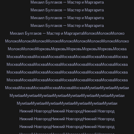
Михаил Булгаков — Мастер и Маргарита
Михаил Булгаков — Мастер и Маргарита
Михаил Булгаков — Мастер и Маргарита
Михаил Булгаков — Мастер и Маргарита
Михаил Булгаков — Мастер и Маргарита
Молоко
Молоко
Молоко
Молоко
Молоко
Молоко
Молоко
Молоко
Молоко
Молоко
Молоко
Молоко
Молоко
Молоко
Морковь
Морковь
Морковь
Морковь
Морковь
Москва
Москва
Москва
Москва
Москва
Москва
Москва
Москва
Москва
Москва
Москва
Москва
Москва
Москва
Москва
Москва
Москва
Москва
Москва
Москва
Москва
Москва
Москва
Москва
Москва
Москва
Москва
Москва
Москва
Москва
Москва
Москва
Москва
Москва
Москва
Москва
Москва
Москва
Москва
Москва
Москва
Москва
Москва
Мумбаи
Мумбаи
Мумбаи
Мумбаи
Мумбаи
Мумбаи
Мумбаи
Мумбаи
Мумбаи
Мумбаи
Мумбаи
Мумбаи
Мумбаи
Мумбаи
Мумбаи
Мумбаи
Мумбаи
Мумбаи
Нижний Новгород
Нижний Новгород
Нижний Новгород
Нижний Новгород
Нижний Новгород
Нижний Новгород
Нижний Новгород
Нижний Новгород
Нижний Новгород