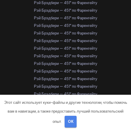
Рэй Брэдбери — 451° по Фаренгейту
Рэй Брэдбери — 451° по Фаренгейту
Рэй Брэдбери — 451° по Фаренгейту
Рэй Брэдбери — 451° по Фаренгейту
Рэй Брэдбери — 451° по Фаренгейту
Рэй Брэдбери — 451° по Фаренгейту
Рэй Брэдбери — 451° по Фаренгейту
Рэй Брэдбери — 451° по Фаренгейту
Рэй Брэдбери — 451° по Фаренгейту
Рэй Брэдбери — 451° по Фаренгейту
Рэй Брэдбери — 451° по Фаренгейту
Рэй Брэдбери — 451° по Фаренгейту
Рэй Брэдбери — 451° по Фаренгейту
Рэй Брэдбери — 451° по Фаренгейту
Этот сайт использует куки-файлы и другие технологии, чтобы помочь
Рэй Брэдбери — 451° по Фаренгейту
вам в навигации, а также предоставить лучший пользовательский
Рэй Брэдбери — 451° по Фаренгейту
опыт.
OK
Рэй Брэдбери — 451° по Фаренгейту