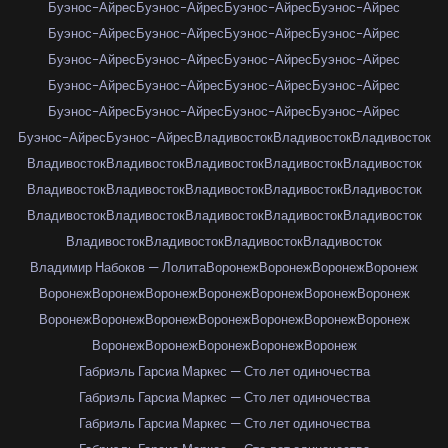
Буэнос-Айрес
Буэнос-Айрес
Буэнос-Айрес
Буэнос-Айрес
Буэнос-Айрес
Буэнос-Айрес
Буэнос-Айрес
Буэнос-Айрес
Буэнос-Айрес
Буэнос-Айрес
Буэнос-Айрес
Буэнос-Айрес
Буэнос-Айрес
Буэнос-Айрес
Буэнос-Айрес
Буэнос-Айрес
Буэнос-Айрес
Буэнос-Айрес
Буэнос-Айрес
Буэнос-Айрес
Буэнос-Айрес
Буэнос-Айрес
Владивосток
Владивосток
Владивосток
Владивосток
Владивосток
Владивосток
Владивосток
Владивосток
Владивосток
Владивосток
Владивосток
Владивосток
Владивосток
Владивосток
Владивосток
Владивосток
Владивосток
Владивосток
Владивосток
Владивосток
Владивосток
Владивосток
Владимир Набоков — Лолита
Воронеж
Воронеж
Воронеж
Воронеж
Воронеж
Воронеж
Воронеж
Воронеж
Воронеж
Воронеж
Воронеж
Воронеж
Воронеж
Воронеж
Воронеж
Воронеж
Воронеж
Воронеж
Воронеж
Воронеж
Воронеж
Воронеж
Воронеж
Габриэль Гарсиа Маркес — Сто лет одиночества
Габриэль Гарсиа Маркес — Сто лет одиночества
Габриэль Гарсиа Маркес — Сто лет одиночества