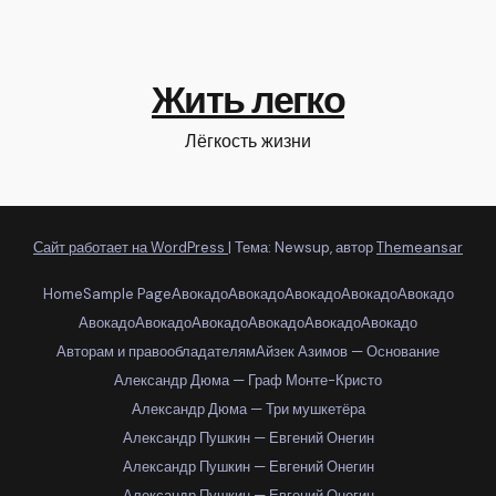
Жить легко
Лёгкость жизни
Сайт работает на WordPress
|
Тема: Newsup, автор
Themeansar
Home
Sample Page
Авокадо
Авокадо
Авокадо
Авокадо
Авокадо
Авокадо
Авокадо
Авокадо
Авокадо
Авокадо
Авокадо
Авторам и правообладателям
Айзек Азимов — Основание
Александр Дюма — Граф Монте-Кристо
Александр Дюма — Три мушкетёра
Александр Пушкин — Евгений Онегин
Александр Пушкин — Евгений Онегин
Александр Пушкин — Евгений Онегин