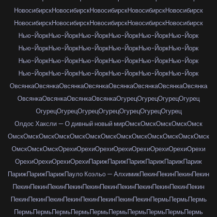
Новосибирск
Новосибирск
Новосибирск
Новосибирск
Новосибирск
Новосибирск
Новосибирск
Новосибирск
Новосибирск
Новосибирск
Нью-Йорк
Нью-Йорк
Нью-Йорк
Нью-Йорк
Нью-Йорк
Нью-Йорк
Нью-Йорк
Нью-Йорк
Нью-Йорк
Нью-Йорк
Нью-Йорк
Нью-Йорк
Нью-Йорк
Нью-Йорк
Нью-Йорк
Нью-Йорк
Нью-Йорк
Нью-Йорк
Нью-Йорк
Нью-Йорк
Нью-Йорк
Нью-Йорк
Нью-Йорк
Нью-Йорк
Овсянка
Овсянка
Овсянка
Овсянка
Овсянка
Овсянка
Овсянка
Овсянка
Овсянка
Овсянка
Овсянка
Овсянка
Огурец
Огурец
Огурец
Огурец
Огурец
Огурец
Огурец
Огурец
Огурец
Огурец
Огурец
Олдос Хаксли — О дивный новый мир
Омск
Омск
Омск
Омск
Омск
Омск
Омск
Омск
Омск
Омск
Омск
Омск
Омск
Омск
Омск
Омск
Омск
Омск
Омск
Омск
Омск
Орехи
Орехи
Орехи
Орехи
Орехи
Орехи
Орехи
Орехи
Орехи
Орехи
Орехи
Орехи
Париж
Париж
Париж
Париж
Париж
Париж
Париж
Париж
Париж
Пауло Коэльо — Алхимик
Пекин
Пекин
Пекин
Пекин
Пекин
Пекин
Пекин
Пекин
Пекин
Пекин
Пекин
Пекин
Пекин
Пекин
Пекин
Пекин
Пекин
Пекин
Пекин
Пекин
Пекин
Пекин
Пекин
Пермь
Пермь
Пермь
Пермь
Пермь
Пермь
Пермь
Пермь
Пермь
Пермь
Пермь
Пермь
Пермь