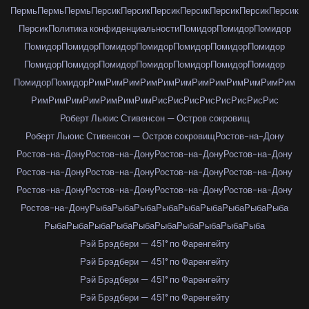
Пермь
Пермь
Пермь
Персик
Персик
Персик
Персик
Персик
Персик
Персик
Персик
Политика конфиденциальности
Помидор
Помидор
Помидор
Помидор
Помидор
Помидор
Помидор
Помидор
Помидор
Помидор
Помидор
Помидор
Помидор
Помидор
Помидор
Помидор
Помидор
Помидор
Помидор
Рим
Рим
Рим
Рим
Рим
Рим
Рим
Рим
Рим
Рим
Рим
Рим
Рим
Рим
Рим
Рим
Рим
Рим
Рим
Рис
Рис
Рис
Рис
Рис
Рис
Рис
Рис
Роберт Льюис Стивенсон — Остров сокровищ
Роберт Льюис Стивенсон — Остров сокровищ
Ростов-на-Дону
Ростов-на-Дону
Ростов-на-Дону
Ростов-на-Дону
Ростов-на-Дону
Ростов-на-Дону
Ростов-на-Дону
Ростов-на-Дону
Ростов-на-Дону
Ростов-на-Дону
Ростов-на-Дону
Ростов-на-Дону
Ростов-на-Дону
Ростов-на-Дону
Рыба
Рыба
Рыба
Рыба
Рыба
Рыба
Рыба
Рыба
Рыба
Рыба
Рыба
Рыба
Рыба
Рыба
Рыба
Рыба
Рыба
Рыба
Рыба
Рэй Брэдбери — 451° по Фаренгейту
Рэй Брэдбери — 451° по Фаренгейту
Рэй Брэдбери — 451° по Фаренгейту
Рэй Брэдбери — 451° по Фаренгейту