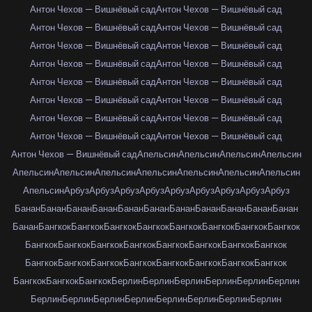
Антон Чехов — Вишнёвый сад
Антон Чехов — Вишнёвый сад
Антон Чехов — Вишнёвый сад
Антон Чехов — Вишнёвый сад
Антон Чехов — Вишнёвый сад
Антон Чехов — Вишнёвый сад
Антон Чехов — Вишнёвый сад
Антон Чехов — Вишнёвый сад
Антон Чехов — Вишнёвый сад
Антон Чехов — Вишнёвый сад
Антон Чехов — Вишнёвый сад
Антон Чехов — Вишнёвый сад
Антон Чехов — Вишнёвый сад
Антон Чехов — Вишнёвый сад
Антон Чехов — Вишнёвый сад
Антон Чехов — Вишнёвый сад
Антон Чехов — Вишнёвый сад
Апельсин
Апельсин
Апельсин
Апельсин
Апельсин
Апельсин
Апельсин
Апельсин
Апельсин
Апельсин
Апельсин
Апельсин
Арбуз
Арбуз
Арбуз
Арбуз
Арбуз
Арбуз
Арбуз
Арбуз
Арбуз
Банан
Банан
Банан
Банан
Банан
Банан
Банан
Банан
Банан
Банан
Банан
Банан
Бангкок
Бангкок
Бангкок
Бангкок
Бангкок
Бангкок
Бангкок
Бангкок
Бангкок
Бангкок
Бангкок
Бангкок
Бангкок
Бангкок
Бангкок
Бангкок
Бангкок
Бангкок
Бангкок
Бангкок
Бангкок
Бангкок
Бангкок
Бангкок
Бангкок
Бангкок
Бангкок
Берлин
Берлин
Берлин
Берлин
Берлин
Берлин
Берлин
Берлин
Берлин
Берлин
Берлин
Берлин
Берлин
Берлин