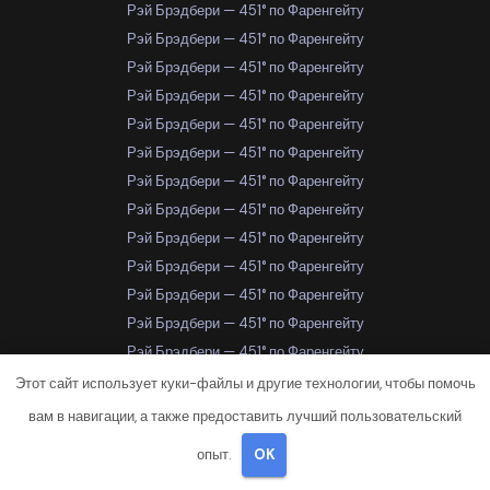
Рэй Брэдбери — 451° по Фаренгейту
Рэй Брэдбери — 451° по Фаренгейту
Рэй Брэдбери — 451° по Фаренгейту
Рэй Брэдбери — 451° по Фаренгейту
Рэй Брэдбери — 451° по Фаренгейту
Рэй Брэдбери — 451° по Фаренгейту
Рэй Брэдбери — 451° по Фаренгейту
Рэй Брэдбери — 451° по Фаренгейту
Рэй Брэдбери — 451° по Фаренгейту
Рэй Брэдбери — 451° по Фаренгейту
Рэй Брэдбери — 451° по Фаренгейту
Рэй Брэдбери — 451° по Фаренгейту
Рэй Брэдбери — 451° по Фаренгейту
Рэй Брэдбери — 451° по Фаренгейту
Этот сайт использует куки-файлы и другие технологии, чтобы помочь
Рэй Брэдбери — 451° по Фаренгейту
вам в навигации, а также предоставить лучший пользовательский
Рэй Брэдбери — 451° по Фаренгейту
опыт.
OK
Рэй Брэдбери — 451° по Фаренгейту