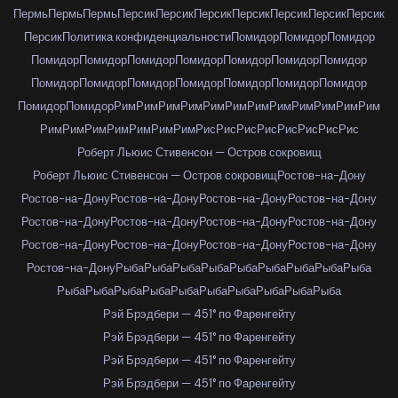
Пермь
Пермь
Пермь
Персик
Персик
Персик
Персик
Персик
Персик
Персик
Персик
Политика конфиденциальности
Помидор
Помидор
Помидор
Помидор
Помидор
Помидор
Помидор
Помидор
Помидор
Помидор
Помидор
Помидор
Помидор
Помидор
Помидор
Помидор
Помидор
Помидор
Помидор
Рим
Рим
Рим
Рим
Рим
Рим
Рим
Рим
Рим
Рим
Рим
Рим
Рим
Рим
Рим
Рим
Рим
Рим
Рим
Рис
Рис
Рис
Рис
Рис
Рис
Рис
Рис
Роберт Льюис Стивенсон — Остров сокровищ
Роберт Льюис Стивенсон — Остров сокровищ
Ростов-на-Дону
Ростов-на-Дону
Ростов-на-Дону
Ростов-на-Дону
Ростов-на-Дону
Ростов-на-Дону
Ростов-на-Дону
Ростов-на-Дону
Ростов-на-Дону
Ростов-на-Дону
Ростов-на-Дону
Ростов-на-Дону
Ростов-на-Дону
Ростов-на-Дону
Рыба
Рыба
Рыба
Рыба
Рыба
Рыба
Рыба
Рыба
Рыба
Рыба
Рыба
Рыба
Рыба
Рыба
Рыба
Рыба
Рыба
Рыба
Рыба
Рэй Брэдбери — 451° по Фаренгейту
Рэй Брэдбери — 451° по Фаренгейту
Рэй Брэдбери — 451° по Фаренгейту
Рэй Брэдбери — 451° по Фаренгейту