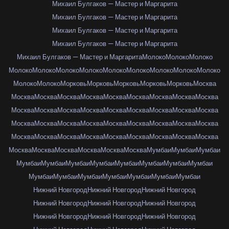
Михаил Булгаков — Мастер и Маргарита
Михаил Булгаков — Мастер и Маргарита
Михаил Булгаков — Мастер и Маргарита
Михаил Булгаков — Мастер и Маргарита
Михаил Булгаков — Мастер и Маргарита
Молоко
Молоко
Молоко
Молоко
Молоко
Молоко
Молоко
Молоко
Молоко
Молоко
Молоко
Молоко
Молоко
Молоко
Морковь
Морковь
Морковь
Морковь
Морковь
Москва
Москва
Москва
Москва
Москва
Москва
Москва
Москва
Москва
Москва
Москва
Москва
Москва
Москва
Москва
Москва
Москва
Москва
Москва
Москва
Москва
Москва
Москва
Москва
Москва
Москва
Москва
Москва
Москва
Москва
Москва
Москва
Москва
Москва
Москва
Москва
Москва
Москва
Москва
Москва
Москва
Москва
Москва
Мумбаи
Мумбаи
Мумбаи
Мумбаи
Мумбаи
Мумбаи
Мумбаи
Мумбаи
Мумбаи
Мумбаи
Мумбаи
Мумбаи
Мумбаи
Мумбаи
Мумбаи
Мумбаи
Мумбаи
Мумбаи
Нижний Новгород
Нижний Новгород
Нижний Новгород
Нижний Новгород
Нижний Новгород
Нижний Новгород
Нижний Новгород
Нижний Новгород
Нижний Новгород