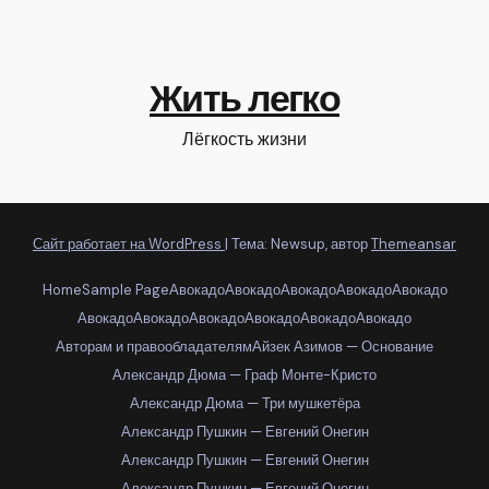
Жить легко
Лёгкость жизни
Сайт работает на WordPress
|
Тема: Newsup, автор
Themeansar
Home
Sample Page
Авокадо
Авокадо
Авокадо
Авокадо
Авокадо
Авокадо
Авокадо
Авокадо
Авокадо
Авокадо
Авокадо
Авторам и правообладателям
Айзек Азимов — Основание
Александр Дюма — Граф Монте-Кристо
Александр Дюма — Три мушкетёра
Александр Пушкин — Евгений Онегин
Александр Пушкин — Евгений Онегин
Александр Пушкин — Евгений Онегин