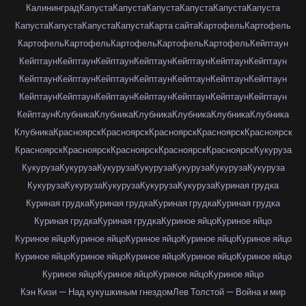
Калининград
Капуста
Капуста
Капуста
Капуста
Капуста
Капуста
Капуста
Капуста
Капуста
Капуста
Карта сайта
Картофель
Картофель
Картофель
Картофель
Картофель
Картофель
Картофель
Кейптаун
Кейптаун
Кейптаун
Кейптаун
Кейптаун
Кейптаун
Кейптаун
Кейптаун
Кейптаун
Кейптаун
Кейптаун
Кейптаун
Кейптаун
Кейптаун
Кейптаун
Кейптаун
Кейптаун
Кейптаун
Кейптаун
Кейптаун
Кейптаун
Кейптаун
Кейптаун
Клубника
Клубника
Клубника
Клубника
Клубника
Клубника
Клубника
Красноярск
Красноярск
Красноярск
Красноярск
Красноярск
Красноярск
Красноярск
Красноярск
Красноярск
Красноярск
Кукуруза
Кукуруза
Кукуруза
Кукуруза
Кукуруза
Кукуруза
Кукуруза
Кукуруза
Кукуруза
Кукуруза
Кукуруза
Кукуруза
Кукуруза
Куриная грудка
Куриная грудка
Куриная грудка
Куриная грудка
Куриная грудка
Куриная грудка
Куриная грудка
Куриное яйцо
Куриное яйцо
Куриное яйцо
Куриное яйцо
Куриное яйцо
Куриное яйцо
Куриное яйцо
Куриное яйцо
Куриное яйцо
Куриное яйцо
Куриное яйцо
Куриное яйцо
Куриное яйцо
Куриное яйцо
Куриное яйцо
Куриное яйцо
Кэн Кизи — Над кукушкиным гнездом
Лев Толстой — Война и мир