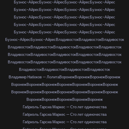
Буэнос-Айрес
Буэнос-Айрес
Буэнос-Айрес
Буэнос-Айрес
Буэнос-Айрес
Буэнос-Айрес
Буэнос-Айрес
Буэнос-Айрес
Буэнос-Айрес
Буэнос-Айрес
Буэнос-Айрес
Буэнос-Айрес
Буэнос-Айрес
Буэнос-Айрес
Буэнос-Айрес
Буэнос-Айрес
Буэнос-Айрес
Буэнос-Айрес
Буэнос-Айрес
Буэнос-Айрес
Буэнос-Айрес
Буэнос-Айрес
Владивосток
Владивосток
Владивосток
Владивосток
Владивосток
Владивосток
Владивосток
Владивосток
Владивосток
Владивосток
Владивосток
Владивосток
Владивосток
Владивосток
Владивосток
Владивосток
Владивосток
Владивосток
Владивосток
Владивосток
Владивосток
Владивосток
Владимир Набоков — Лолита
Воронеж
Воронеж
Воронеж
Воронеж
Воронеж
Воронеж
Воронеж
Воронеж
Воронеж
Воронеж
Воронеж
Воронеж
Воронеж
Воронеж
Воронеж
Воронеж
Воронеж
Воронеж
Воронеж
Воронеж
Воронеж
Воронеж
Воронеж
Габриэль Гарсиа Маркес — Сто лет одиночества
Габриэль Гарсиа Маркес — Сто лет одиночества
Габриэль Гарсиа Маркес — Сто лет одиночества