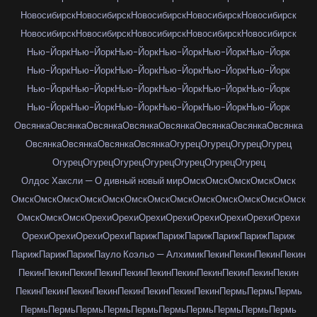
Новосибирск
Новосибирск
Новосибирск
Новосибирск
Новосибирск
Новосибирск
Новосибирск
Новосибирск
Новосибирск
Новосибирск
Нью-Йорк
Нью-Йорк
Нью-Йорк
Нью-Йорк
Нью-Йорк
Нью-Йорк
Нью-Йорк
Нью-Йорк
Нью-Йорк
Нью-Йорк
Нью-Йорк
Нью-Йорк
Нью-Йорк
Нью-Йорк
Нью-Йорк
Нью-Йорк
Нью-Йорк
Нью-Йорк
Нью-Йорк
Нью-Йорк
Нью-Йорк
Нью-Йорк
Нью-Йорк
Нью-Йорк
Овсянка
Овсянка
Овсянка
Овсянка
Овсянка
Овсянка
Овсянка
Овсянка
Овсянка
Овсянка
Овсянка
Овсянка
Огурец
Огурец
Огурец
Огурец
Огурец
Огурец
Огурец
Огурец
Огурец
Огурец
Огурец
Олдос Хаксли — О дивный новый мир
Омск
Омск
Омск
Омск
Омск
Омск
Омск
Омск
Омск
Омск
Омск
Омск
Омск
Омск
Омск
Омск
Омск
Омск
Омск
Омск
Омск
Орехи
Орехи
Орехи
Орехи
Орехи
Орехи
Орехи
Орехи
Орехи
Орехи
Орехи
Орехи
Париж
Париж
Париж
Париж
Париж
Париж
Париж
Париж
Париж
Пауло Коэльо — Алхимик
Пекин
Пекин
Пекин
Пекин
Пекин
Пекин
Пекин
Пекин
Пекин
Пекин
Пекин
Пекин
Пекин
Пекин
Пекин
Пекин
Пекин
Пекин
Пекин
Пекин
Пекин
Пекин
Пекин
Пермь
Пермь
Пермь
Пермь
Пермь
Пермь
Пермь
Пермь
Пермь
Пермь
Пермь
Пермь
Пермь