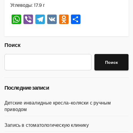
Углеводы: 17.9 г
W
Vi
T
V
O
О
h
b
el
K
d
тп
at
er
e
n
р
s
gr
o
а
Поиск
A
a
kl
в
Поиск
p
m
a
и
p
ss
ть
ni
Последние записи
ki
Детские инвалидные кресла-коляски с ручным
приводом
Запись в стоматологическую клинику