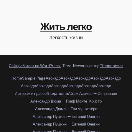
Жить легко
Лёгкость жизни
Сайт работает на WordPress
|
Тема: Newsup, автор
Themeansar
Home
Sample Page
Авокадо
Авокадо
Авокадо
Авокадо
Авокадо
Авокадо
Авокадо
Авокадо
Авокадо
Авокадо
Авокадо
Авторам и правообладателям
Айзек Азимов — Основание
Александр Дюма — Граф Монте-Кристо
Александр Дюма — Три мушкетёра
Александр Пушкин — Евгений Онегин
Александр Пушкин — Евгений Онегин
Александр Пушкин — Евгений Онегин