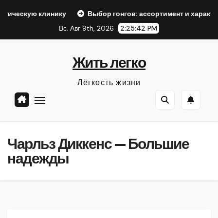
Перейти
линику
Выбор гонгов: ассортимент и характеристики
к
Вс. Авг 9th, 2026
2:25:44 PM
содержанию
Жить легко
Лёгкость жизни
Чарльз Диккенс — Большие
надежды