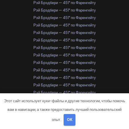
Рэй Брэдбери — 451° по Фаренгейту
Рэй Брэдбери — 451° по Фаренгейту
Рэй Брэдбери — 451° по Фаренгейту
Рэй Брэдбери — 451° по Фаренгейту
Рэй Брэдбери — 451° по Фаренгейту
Рэй Брэдбери — 451° по Фаренгейту
Рэй Брэдбери — 451° по Фаренгейту
Рэй Брэдбери — 451° по Фаренгейту
Рэй Брэдбери — 451° по Фаренгейту
Рэй Брэдбери — 451° по Фаренгейту
Рэй Брэдбери — 451° по Фаренгейту
Рэй Брэдбери — 451° по Фаренгейту
Рэй Брэдбери — 451° по Фаренгейту
Рэй Брэдбери — 451° по Фаренгейту
Этот сайт использует куки-файлы и другие технологии, чтобы помочь
Рэй Брэдбери — 451° по Фаренгейту
вам в навигации, а также предоставить лучший пользовательский
Рэй Брэдбери — 451° по Фаренгейту
опыт.
OK
Рэй Брэдбери — 451° по Фаренгейту