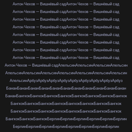
Антон Чехов — Вишнёвый сад
Антон Чехов — Вишнёвый сад
Антон Чехов — Вишнёвый сад
Антон Чехов — Вишнёвый сад
Антон Чехов — Вишнёвый сад
Антон Чехов — Вишнёвый сад
Антон Чехов — Вишнёвый сад
Антон Чехов — Вишнёвый сад
Антон Чехов — Вишнёвый сад
Антон Чехов — Вишнёвый сад
Антон Чехов — Вишнёвый сад
Антон Чехов — Вишнёвый сад
Антон Чехов — Вишнёвый сад
Антон Чехов — Вишнёвый сад
Антон Чехов — Вишнёвый сад
Антон Чехов — Вишнёвый сад
Антон Чехов — Вишнёвый сад
Апельсин
Апельсин
Апельсин
Апельсин
Апельсин
Апельсин
Апельсин
Апельсин
Апельсин
Апельсин
Апельсин
Апельсин
Арбуз
Арбуз
Арбуз
Арбуз
Арбуз
Арбуз
Арбуз
Арбуз
Арбуз
Банан
Банан
Банан
Банан
Банан
Банан
Банан
Банан
Банан
Банан
Банан
Банан
Бангкок
Бангкок
Бангкок
Бангкок
Бангкок
Бангкок
Бангкок
Бангкок
Бангкок
Бангкок
Бангкок
Бангкок
Бангкок
Бангкок
Бангкок
Бангкок
Бангкок
Бангкок
Бангкок
Бангкок
Бангкок
Бангкок
Бангкок
Бангкок
Бангкок
Бангкок
Бангкок
Берлин
Берлин
Берлин
Берлин
Берлин
Берлин
Берлин
Берлин
Берлин
Берлин
Берлин
Берлин
Берлин
Берлин