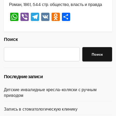
Роман, 1861, 544 стр. общество, власть и правда
W
Vi
T
V
O
О
h
b
el
K
d
тп
at
er
e
n
р
s
gr
o
а
Поиск
A
a
kl
в
Поиск
p
m
a
и
p
ss
ть
ni
Последние записи
ki
Детские инвалидные кресла-коляски с ручным
приводом
Запись в стоматологическую клинику