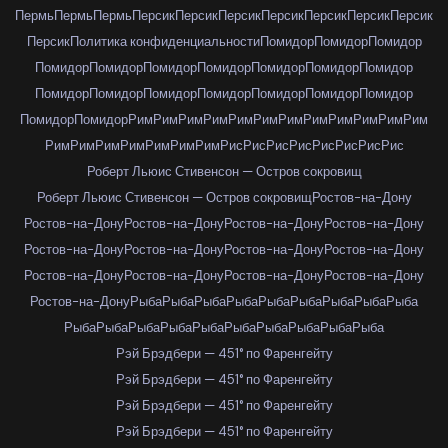
Пермь
Пермь
Пермь
Персик
Персик
Персик
Персик
Персик
Персик
Персик
Персик
Политика конфиденциальности
Помидор
Помидор
Помидор
Помидор
Помидор
Помидор
Помидор
Помидор
Помидор
Помидор
Помидор
Помидор
Помидор
Помидор
Помидор
Помидор
Помидор
Помидор
Помидор
Рим
Рим
Рим
Рим
Рим
Рим
Рим
Рим
Рим
Рим
Рим
Рим
Рим
Рим
Рим
Рим
Рим
Рим
Рим
Рис
Рис
Рис
Рис
Рис
Рис
Рис
Рис
Роберт Льюис Стивенсон — Остров сокровищ
Роберт Льюис Стивенсон — Остров сокровищ
Ростов-на-Дону
Ростов-на-Дону
Ростов-на-Дону
Ростов-на-Дону
Ростов-на-Дону
Ростов-на-Дону
Ростов-на-Дону
Ростов-на-Дону
Ростов-на-Дону
Ростов-на-Дону
Ростов-на-Дону
Ростов-на-Дону
Ростов-на-Дону
Ростов-на-Дону
Рыба
Рыба
Рыба
Рыба
Рыба
Рыба
Рыба
Рыба
Рыба
Рыба
Рыба
Рыба
Рыба
Рыба
Рыба
Рыба
Рыба
Рыба
Рыба
Рэй Брэдбери — 451° по Фаренгейту
Рэй Брэдбери — 451° по Фаренгейту
Рэй Брэдбери — 451° по Фаренгейту
Рэй Брэдбери — 451° по Фаренгейту