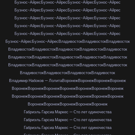
Буэнос-Айрес
Буэнос-Айрес
Буэнос-Айрес
Буэнос-Айрес
Буэнос-Айрес
Буэнос-Айрес
Буэнос-Айрес
Буэнос-Айрес
Буэнос-Айрес
Буэнос-Айрес
Буэнос-Айрес
Буэнос-Айрес
Буэнос-Айрес
Буэнос-Айрес
Буэнос-Айрес
Буэнос-Айрес
Буэнос-Айрес
Буэнос-Айрес
Буэнос-Айрес
Буэнос-Айрес
Буэнос-Айрес
Буэнос-Айрес
Владивосток
Владивосток
Владивосток
Владивосток
Владивосток
Владивосток
Владивосток
Владивосток
Владивосток
Владивосток
Владивосток
Владивосток
Владивосток
Владивосток
Владивосток
Владивосток
Владивосток
Владивосток
Владивосток
Владивосток
Владивосток
Владивосток
Владимир Набоков — Лолита
Воронеж
Воронеж
Воронеж
Воронеж
Воронеж
Воронеж
Воронеж
Воронеж
Воронеж
Воронеж
Воронеж
Воронеж
Воронеж
Воронеж
Воронеж
Воронеж
Воронеж
Воронеж
Воронеж
Воронеж
Воронеж
Воронеж
Воронеж
Габриэль Гарсиа Маркес — Сто лет одиночества
Габриэль Гарсиа Маркес — Сто лет одиночества
Габриэль Гарсиа Маркес — Сто лет одиночества