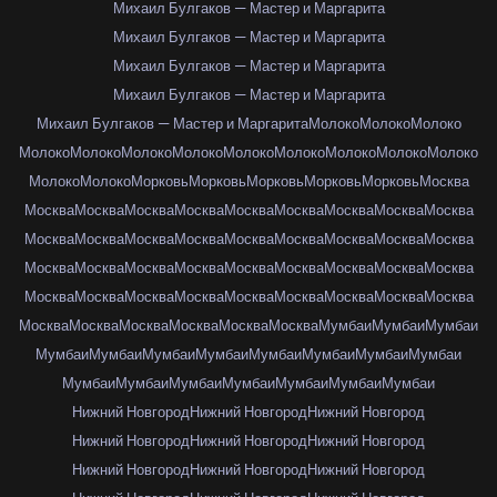
Михаил Булгаков — Мастер и Маргарита
Михаил Булгаков — Мастер и Маргарита
Михаил Булгаков — Мастер и Маргарита
Михаил Булгаков — Мастер и Маргарита
Михаил Булгаков — Мастер и Маргарита
Молоко
Молоко
Молоко
Молоко
Молоко
Молоко
Молоко
Молоко
Молоко
Молоко
Молоко
Молоко
Молоко
Молоко
Морковь
Морковь
Морковь
Морковь
Морковь
Москва
Москва
Москва
Москва
Москва
Москва
Москва
Москва
Москва
Москва
Москва
Москва
Москва
Москва
Москва
Москва
Москва
Москва
Москва
Москва
Москва
Москва
Москва
Москва
Москва
Москва
Москва
Москва
Москва
Москва
Москва
Москва
Москва
Москва
Москва
Москва
Москва
Москва
Москва
Москва
Москва
Москва
Москва
Мумбаи
Мумбаи
Мумбаи
Мумбаи
Мумбаи
Мумбаи
Мумбаи
Мумбаи
Мумбаи
Мумбаи
Мумбаи
Мумбаи
Мумбаи
Мумбаи
Мумбаи
Мумбаи
Мумбаи
Мумбаи
Нижний Новгород
Нижний Новгород
Нижний Новгород
Нижний Новгород
Нижний Новгород
Нижний Новгород
Нижний Новгород
Нижний Новгород
Нижний Новгород