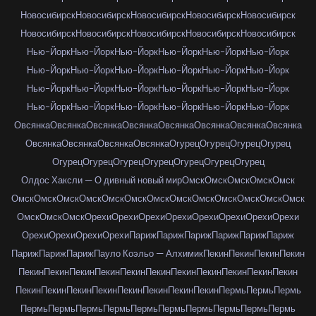
Новосибирск
Новосибирск
Новосибирск
Новосибирск
Новосибирск
Новосибирск
Новосибирск
Новосибирск
Новосибирск
Новосибирск
Нью-Йорк
Нью-Йорк
Нью-Йорк
Нью-Йорк
Нью-Йорк
Нью-Йорк
Нью-Йорк
Нью-Йорк
Нью-Йорк
Нью-Йорк
Нью-Йорк
Нью-Йорк
Нью-Йорк
Нью-Йорк
Нью-Йорк
Нью-Йорк
Нью-Йорк
Нью-Йорк
Нью-Йорк
Нью-Йорк
Нью-Йорк
Нью-Йорк
Нью-Йорк
Нью-Йорк
Овсянка
Овсянка
Овсянка
Овсянка
Овсянка
Овсянка
Овсянка
Овсянка
Овсянка
Овсянка
Овсянка
Овсянка
Огурец
Огурец
Огурец
Огурец
Огурец
Огурец
Огурец
Огурец
Огурец
Огурец
Огурец
Олдос Хаксли — О дивный новый мир
Омск
Омск
Омск
Омск
Омск
Омск
Омск
Омск
Омск
Омск
Омск
Омск
Омск
Омск
Омск
Омск
Омск
Омск
Омск
Омск
Омск
Орехи
Орехи
Орехи
Орехи
Орехи
Орехи
Орехи
Орехи
Орехи
Орехи
Орехи
Орехи
Париж
Париж
Париж
Париж
Париж
Париж
Париж
Париж
Париж
Пауло Коэльо — Алхимик
Пекин
Пекин
Пекин
Пекин
Пекин
Пекин
Пекин
Пекин
Пекин
Пекин
Пекин
Пекин
Пекин
Пекин
Пекин
Пекин
Пекин
Пекин
Пекин
Пекин
Пекин
Пекин
Пекин
Пермь
Пермь
Пермь
Пермь
Пермь
Пермь
Пермь
Пермь
Пермь
Пермь
Пермь
Пермь
Пермь