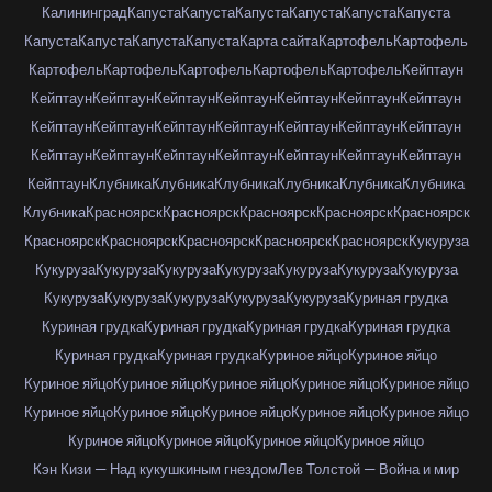
Калининград
Капуста
Капуста
Капуста
Капуста
Капуста
Капуста
Капуста
Капуста
Капуста
Капуста
Карта сайта
Картофель
Картофель
Картофель
Картофель
Картофель
Картофель
Картофель
Кейптаун
Кейптаун
Кейптаун
Кейптаун
Кейптаун
Кейптаун
Кейптаун
Кейптаун
Кейптаун
Кейптаун
Кейптаун
Кейптаун
Кейптаун
Кейптаун
Кейптаун
Кейптаун
Кейптаун
Кейптаун
Кейптаун
Кейптаун
Кейптаун
Кейптаун
Кейптаун
Клубника
Клубника
Клубника
Клубника
Клубника
Клубника
Клубника
Красноярск
Красноярск
Красноярск
Красноярск
Красноярск
Красноярск
Красноярск
Красноярск
Красноярск
Красноярск
Кукуруза
Кукуруза
Кукуруза
Кукуруза
Кукуруза
Кукуруза
Кукуруза
Кукуруза
Кукуруза
Кукуруза
Кукуруза
Кукуруза
Кукуруза
Куриная грудка
Куриная грудка
Куриная грудка
Куриная грудка
Куриная грудка
Куриная грудка
Куриная грудка
Куриное яйцо
Куриное яйцо
Куриное яйцо
Куриное яйцо
Куриное яйцо
Куриное яйцо
Куриное яйцо
Куриное яйцо
Куриное яйцо
Куриное яйцо
Куриное яйцо
Куриное яйцо
Куриное яйцо
Куриное яйцо
Куриное яйцо
Куриное яйцо
Кэн Кизи — Над кукушкиным гнездом
Лев Толстой — Война и мир