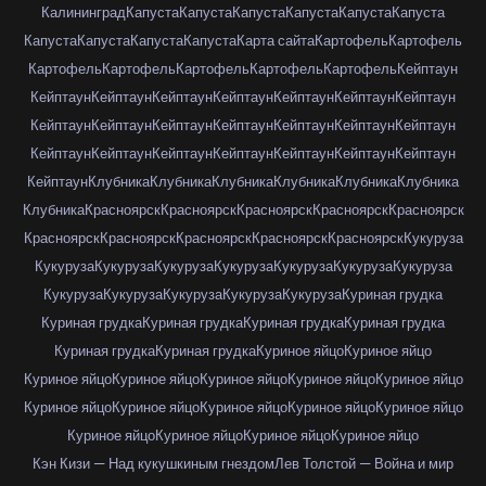
Калининград
Капуста
Капуста
Капуста
Капуста
Капуста
Капуста
Капуста
Капуста
Капуста
Капуста
Карта сайта
Картофель
Картофель
Картофель
Картофель
Картофель
Картофель
Картофель
Кейптаун
Кейптаун
Кейптаун
Кейптаун
Кейптаун
Кейптаун
Кейптаун
Кейптаун
Кейптаун
Кейптаун
Кейптаун
Кейптаун
Кейптаун
Кейптаун
Кейптаун
Кейптаун
Кейптаун
Кейптаун
Кейптаун
Кейптаун
Кейптаун
Кейптаун
Кейптаун
Клубника
Клубника
Клубника
Клубника
Клубника
Клубника
Клубника
Красноярск
Красноярск
Красноярск
Красноярск
Красноярск
Красноярск
Красноярск
Красноярск
Красноярск
Красноярск
Кукуруза
Кукуруза
Кукуруза
Кукуруза
Кукуруза
Кукуруза
Кукуруза
Кукуруза
Кукуруза
Кукуруза
Кукуруза
Кукуруза
Кукуруза
Куриная грудка
Куриная грудка
Куриная грудка
Куриная грудка
Куриная грудка
Куриная грудка
Куриная грудка
Куриное яйцо
Куриное яйцо
Куриное яйцо
Куриное яйцо
Куриное яйцо
Куриное яйцо
Куриное яйцо
Куриное яйцо
Куриное яйцо
Куриное яйцо
Куриное яйцо
Куриное яйцо
Куриное яйцо
Куриное яйцо
Куриное яйцо
Куриное яйцо
Кэн Кизи — Над кукушкиным гнездом
Лев Толстой — Война и мир