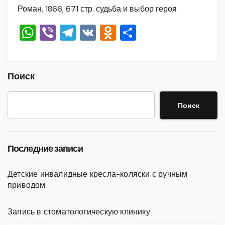
Роман, 1866, 671 стр. судьба и выбор героя
W
Vi
T
V
O
О
h
b
el
K
d
тп
at
er
e
n
р
s
gr
o
а
Поиск
A
a
kl
в
Поиск
p
m
a
и
p
ss
ть
ni
Последние записи
ki
Детские инвалидные кресла-коляски с ручным
приводом
Запись в стоматологическую клинику