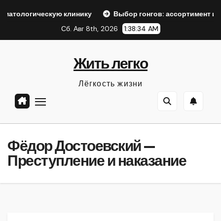
Перейти
скую клинику
Выбор гонгов: ассортимент и характеристи
к
Сб. Авг 8th, 2026
1:38:35 AM
содержанию
Жить легко
Лёгкость жизни
Фёдор Достоевский —
Преступление и наказание