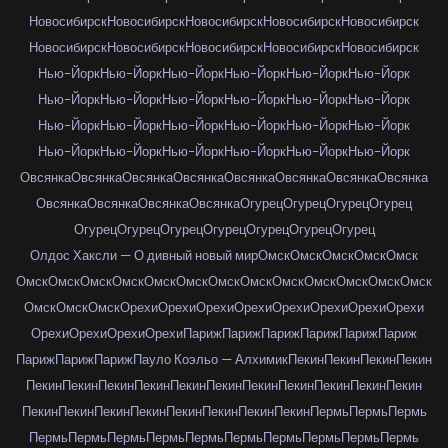
Новосибирск
Новосибирск
Новосибирск
Новосибирск
Новосибирск
Новосибирск
Новосибирск
Новосибирск
Новосибирск
Новосибирск
Нью-Йорк
Нью-Йорк
Нью-Йорк
Нью-Йорк
Нью-Йорк
Нью-Йорк
Нью-Йорк
Нью-Йорк
Нью-Йорк
Нью-Йорк
Нью-Йорк
Нью-Йорк
Нью-Йорк
Нью-Йорк
Нью-Йорк
Нью-Йорк
Нью-Йорк
Нью-Йорк
Нью-Йорк
Нью-Йорк
Нью-Йорк
Нью-Йорк
Нью-Йорк
Нью-Йорк
Овсянка
Овсянка
Овсянка
Овсянка
Овсянка
Овсянка
Овсянка
Овсянка
Овсянка
Овсянка
Овсянка
Овсянка
Огурец
Огурец
Огурец
Огурец
Огурец
Огурец
Огурец
Огурец
Огурец
Огурец
Огурец
Олдос Хаксли — О дивный новый мир
Омск
Омск
Омск
Омск
Омск
Омск
Омск
Омск
Омск
Омск
Омск
Омск
Омск
Омск
Омск
Омск
Омск
Омск
Омск
Омск
Омск
Орехи
Орехи
Орехи
Орехи
Орехи
Орехи
Орехи
Орехи
Орехи
Орехи
Орехи
Орехи
Париж
Париж
Париж
Париж
Париж
Париж
Париж
Париж
Париж
Пауло Коэльо — Алхимик
Пекин
Пекин
Пекин
Пекин
Пекин
Пекин
Пекин
Пекин
Пекин
Пекин
Пекин
Пекин
Пекин
Пекин
Пекин
Пекин
Пекин
Пекин
Пекин
Пекин
Пекин
Пекин
Пекин
Пермь
Пермь
Пермь
Пермь
Пермь
Пермь
Пермь
Пермь
Пермь
Пермь
Пермь
Пермь
Пермь