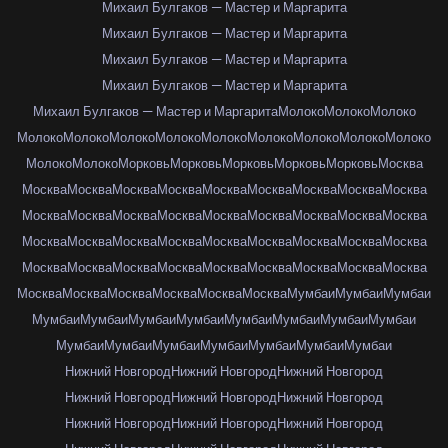
Михаил Булгаков — Мастер и Маргарита
Михаил Булгаков — Мастер и Маргарита
Михаил Булгаков — Мастер и Маргарита
Михаил Булгаков — Мастер и Маргарита
Михаил Булгаков — Мастер и Маргарита
Молоко
Молоко
Молоко
Молоко
Молоко
Молоко
Молоко
Молоко
Молоко
Молоко
Молоко
Молоко
Молоко
Молоко
Морковь
Морковь
Морковь
Морковь
Морковь
Москва
Москва
Москва
Москва
Москва
Москва
Москва
Москва
Москва
Москва
Москва
Москва
Москва
Москва
Москва
Москва
Москва
Москва
Москва
Москва
Москва
Москва
Москва
Москва
Москва
Москва
Москва
Москва
Москва
Москва
Москва
Москва
Москва
Москва
Москва
Москва
Москва
Москва
Москва
Москва
Москва
Москва
Москва
Мумбаи
Мумбаи
Мумбаи
Мумбаи
Мумбаи
Мумбаи
Мумбаи
Мумбаи
Мумбаи
Мумбаи
Мумбаи
Мумбаи
Мумбаи
Мумбаи
Мумбаи
Мумбаи
Мумбаи
Мумбаи
Нижний Новгород
Нижний Новгород
Нижний Новгород
Нижний Новгород
Нижний Новгород
Нижний Новгород
Нижний Новгород
Нижний Новгород
Нижний Новгород