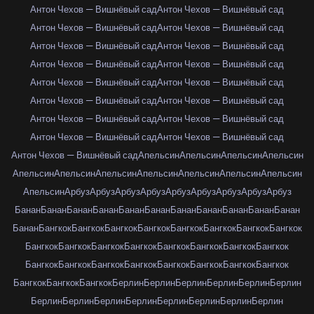
Антон Чехов — Вишнёвый сад
Антон Чехов — Вишнёвый сад
Антон Чехов — Вишнёвый сад
Антон Чехов — Вишнёвый сад
Антон Чехов — Вишнёвый сад
Антон Чехов — Вишнёвый сад
Антон Чехов — Вишнёвый сад
Антон Чехов — Вишнёвый сад
Антон Чехов — Вишнёвый сад
Антон Чехов — Вишнёвый сад
Антон Чехов — Вишнёвый сад
Антон Чехов — Вишнёвый сад
Антон Чехов — Вишнёвый сад
Антон Чехов — Вишнёвый сад
Антон Чехов — Вишнёвый сад
Антон Чехов — Вишнёвый сад
Антон Чехов — Вишнёвый сад
Апельсин
Апельсин
Апельсин
Апельсин
Апельсин
Апельсин
Апельсин
Апельсин
Апельсин
Апельсин
Апельсин
Апельсин
Арбуз
Арбуз
Арбуз
Арбуз
Арбуз
Арбуз
Арбуз
Арбуз
Арбуз
Банан
Банан
Банан
Банан
Банан
Банан
Банан
Банан
Банан
Банан
Банан
Банан
Бангкок
Бангкок
Бангкок
Бангкок
Бангкок
Бангкок
Бангкок
Бангкок
Бангкок
Бангкок
Бангкок
Бангкок
Бангкок
Бангкок
Бангкок
Бангкок
Бангкок
Бангкок
Бангкок
Бангкок
Бангкок
Бангкок
Бангкок
Бангкок
Бангкок
Бангкок
Бангкок
Берлин
Берлин
Берлин
Берлин
Берлин
Берлин
Берлин
Берлин
Берлин
Берлин
Берлин
Берлин
Берлин
Берлин