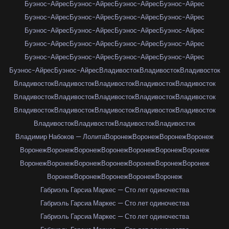
Буэнос-Айрес
Буэнос-Айрес
Буэнос-Айрес
Буэнос-Айрес
Буэнос-Айрес
Буэнос-Айрес
Буэнос-Айрес
Буэнос-Айрес
Буэнос-Айрес
Буэнос-Айрес
Буэнос-Айрес
Буэнос-Айрес
Буэнос-Айрес
Буэнос-Айрес
Буэнос-Айрес
Буэнос-Айрес
Буэнос-Айрес
Буэнос-Айрес
Буэнос-Айрес
Буэнос-Айрес
Буэнос-Айрес
Буэнос-Айрес
Владивосток
Владивосток
Владивосток
Владивосток
Владивосток
Владивосток
Владивосток
Владивосток
Владивосток
Владивосток
Владивосток
Владивосток
Владивосток
Владивосток
Владивосток
Владивосток
Владивосток
Владивосток
Владивосток
Владивосток
Владивосток
Владивосток
Владимир Набоков — Лолита
Воронеж
Воронеж
Воронеж
Воронеж
Воронеж
Воронеж
Воронеж
Воронеж
Воронеж
Воронеж
Воронеж
Воронеж
Воронеж
Воронеж
Воронеж
Воронеж
Воронеж
Воронеж
Воронеж
Воронеж
Воронеж
Воронеж
Воронеж
Габриэль Гарсиа Маркес — Сто лет одиночества
Габриэль Гарсиа Маркес — Сто лет одиночества
Габриэль Гарсиа Маркес — Сто лет одиночества