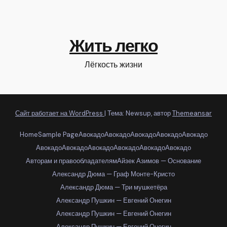
Жить легко
Лёгкость жизни
Сайт работает на WordPress
|
Тема: Newsup, автор
Themeansar
Home
Sample Page
Авокадо
Авокадо
Авокадо
Авокадо
Авокадо
Авокадо
Авокадо
Авокадо
Авокадо
Авокадо
Авокадо
Авторам и правообладателям
Айзек Азимов — Основание
Александр Дюма — Граф Монте-Кристо
Александр Дюма — Три мушкетёра
Александр Пушкин — Евгений Онегин
Александр Пушкин — Евгений Онегин
Александр Пушкин — Евгений Онегин