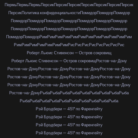
Пермь
Пермь
Пермь
Персик
Персик
Персик
Персик
Персик
Персик
Персик
Персик
Политика конфиденциальности
Помидор
Помидор
Помидор
Помидор
Помидор
Помидор
Помидор
Помидор
Помидор
Помидор
Помидор
Помидор
Помидор
Помидор
Помидор
Помидор
Помидор
Помидор
Помидор
Рим
Рим
Рим
Рим
Рим
Рим
Рим
Рим
Рим
Рим
Рим
Рим
Рим
Рим
Рим
Рим
Рим
Рим
Рим
Рис
Рис
Рис
Рис
Рис
Рис
Рис
Рис
Роберт Льюис Стивенсон — Остров сокровищ
Роберт Льюис Стивенсон — Остров сокровищ
Ростов-на-Дону
Ростов-на-Дону
Ростов-на-Дону
Ростов-на-Дону
Ростов-на-Дону
Ростов-на-Дону
Ростов-на-Дону
Ростов-на-Дону
Ростов-на-Дону
Ростов-на-Дону
Ростов-на-Дону
Ростов-на-Дону
Ростов-на-Дону
Ростов-на-Дону
Рыба
Рыба
Рыба
Рыба
Рыба
Рыба
Рыба
Рыба
Рыба
Рыба
Рыба
Рыба
Рыба
Рыба
Рыба
Рыба
Рыба
Рыба
Рыба
Рэй Брэдбери — 451° по Фаренгейту
Рэй Брэдбери — 451° по Фаренгейту
Рэй Брэдбери — 451° по Фаренгейту
Рэй Брэдбери — 451° по Фаренгейту