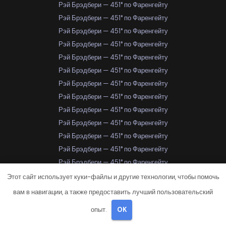
Рэй Брэдбери — 451° по Фаренгейту
Рэй Брэдбери — 451° по Фаренгейту
Рэй Брэдбери — 451° по Фаренгейту
Рэй Брэдбери — 451° по Фаренгейту
Рэй Брэдбери — 451° по Фаренгейту
Рэй Брэдбери — 451° по Фаренгейту
Рэй Брэдбери — 451° по Фаренгейту
Рэй Брэдбери — 451° по Фаренгейту
Рэй Брэдбери — 451° по Фаренгейту
Рэй Брэдбери — 451° по Фаренгейту
Рэй Брэдбери — 451° по Фаренгейту
Рэй Брэдбери — 451° по Фаренгейту
Рэй Брэдбери — 451° по Фаренгейту
Рэй Брэдбери — 451° по Фаренгейту
Этот сайт использует куки-файлы и другие технологии, чтобы помочь
Рэй Брэдбери — 451° по Фаренгейту
вам в навигации, а также предоставить лучший пользовательский
Рэй Брэдбери — 451° по Фаренгейту
опыт.
OK
Рэй Брэдбери — 451° по Фаренгейту