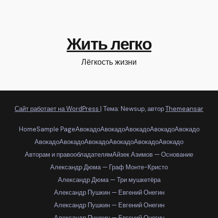
Жить легко
Лёгкость жизни
Сайт работает на WordPress
|
Тема: Newsup, автор
Themeansar
Home
Sample Page
Авокадо
Авокадо
Авокадо
Авокадо
Авокадо
Авокадо
Авокадо
Авокадо
Авокадо
Авокадо
Авокадо
Авторам и правообладателям
Айзек Азимов — Основание
Александр Дюма — Граф Монте-Кристо
Александр Дюма — Три мушкетёра
Александр Пушкин — Евгений Онегин
Александр Пушкин — Евгений Онегин
Александр Пушкин — Евгений Онегин