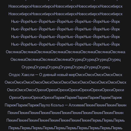
Новосибирск
Новосибирск
Новосибирск
Новосибирск
Новосибирск
Новосибирск
Новосибирск
Новосибирск
Новосибирск
Новосибирск
Нью-Йорк
Нью-Йорк
Нью-Йорк
Нью-Йорк
Нью-Йорк
Нью-Йорк
Нью-Йорк
Нью-Йорк
Нью-Йорк
Нью-Йорк
Нью-Йорк
Нью-Йорк
Нью-Йорк
Нью-Йорк
Нью-Йорк
Нью-Йорк
Нью-Йорк
Нью-Йорк
Нью-Йорк
Нью-Йорк
Нью-Йорк
Нью-Йорк
Нью-Йорк
Нью-Йорк
Овсянка
Овсянка
Овсянка
Овсянка
Овсянка
Овсянка
Овсянка
Овсянка
Овсянка
Овсянка
Овсянка
Овсянка
Огурец
Огурец
Огурец
Огурец
Огурец
Огурец
Огурец
Огурец
Огурец
Огурец
Огурец
Олдос Хаксли — О дивный новый мир
Омск
Омск
Омск
Омск
Омск
Омск
Омск
Омск
Омск
Омск
Омск
Омск
Омск
Омск
Омск
Омск
Омск
Омск
Омск
Омск
Омск
Орехи
Орехи
Орехи
Орехи
Орехи
Орехи
Орехи
Орехи
Орехи
Орехи
Орехи
Орехи
Париж
Париж
Париж
Париж
Париж
Париж
Париж
Париж
Париж
Пауло Коэльо — Алхимик
Пекин
Пекин
Пекин
Пекин
Пекин
Пекин
Пекин
Пекин
Пекин
Пекин
Пекин
Пекин
Пекин
Пекин
Пекин
Пекин
Пекин
Пекин
Пекин
Пекин
Пекин
Пекин
Пекин
Пермь
Пермь
Пермь
Пермь
Пермь
Пермь
Пермь
Пермь
Пермь
Пермь
Пермь
Пермь
Пермь