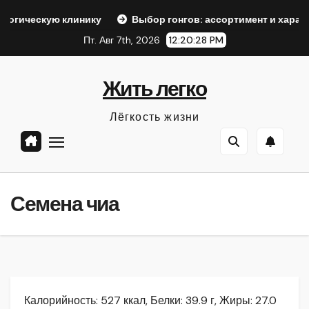
Перейти
линику
Выбор гонгов: ассортимент и характеристики
к
Пт. Авг 7th, 2026
12:20:29 PM
содержанию
Жить легко
Лёгкость жизни
Семена чиа
Калорийность: 527 ккал, Белки: 39.9 г, Жиры: 27.0