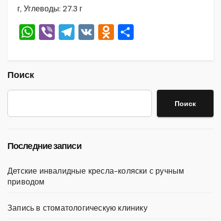
г, Углеводы: 27.3 г
W
Vi
T
V
O
О
h
b
el
K
d
тп
at
er
e
n
р
s
gr
o
а
Поиск
A
a
kl
в
Поиск
p
m
a
и
p
ss
ть
ni
Последние записи
ki
Детские инвалидные кресла-коляски с ручным
приводом
Запись в стоматологическую клинику