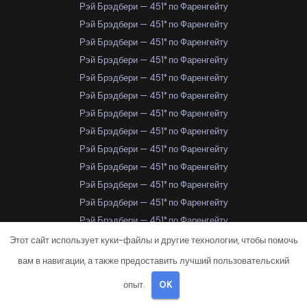
Рэй Брэдбери — 451° по Фаренгейту
Рэй Брэдбери — 451° по Фаренгейту
Рэй Брэдбери — 451° по Фаренгейту
Рэй Брэдбери — 451° по Фаренгейту
Рэй Брэдбери — 451° по Фаренгейту
Рэй Брэдбери — 451° по Фаренгейту
Рэй Брэдбери — 451° по Фаренгейту
Рэй Брэдбери — 451° по Фаренгейту
Рэй Брэдбери — 451° по Фаренгейту
Рэй Брэдбери — 451° по Фаренгейту
Рэй Брэдбери — 451° по Фаренгейту
Рэй Брэдбери — 451° по Фаренгейту
Рэй Брэдбери — 451° по Фаренгейту
Рэй Брэдбери — 451° по Фаренгейту
Этот сайт использует куки-файлы и другие технологии, чтобы помочь
Рэй Брэдбери — 451° по Фаренгейту
вам в навигации, а также предоставить лучший пользовательский
Рэй Брэдбери — 451° по Фаренгейту
опыт.
OK
Рэй Брэдбери — 451° по Фаренгейту