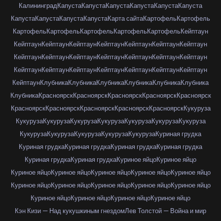
Калининград
Капуста
Капуста
Капуста
Капуста
Капуста
Капуста
Капуста
Капуста
Капуста
Капуста
Карта сайта
Картофель
Картофель
Картофель
Картофель
Картофель
Картофель
Картофель
Кейптаун
Кейптаун
Кейптаун
Кейптаун
Кейптаун
Кейптаун
Кейптаун
Кейптаун
Кейптаун
Кейптаун
Кейптаун
Кейптаун
Кейптаун
Кейптаун
Кейптаун
Кейптаун
Кейптаун
Кейптаун
Кейптаун
Кейптаун
Кейптаун
Кейптаун
Кейптаун
Клубника
Клубника
Клубника
Клубника
Клубника
Клубника
Клубника
Красноярск
Красноярск
Красноярск
Красноярск
Красноярск
Красноярск
Красноярск
Красноярск
Красноярск
Красноярск
Кукуруза
Кукуруза
Кукуруза
Кукуруза
Кукуруза
Кукуруза
Кукуруза
Кукуруза
Кукуруза
Кукуруза
Кукуруза
Кукуруза
Кукуруза
Куриная грудка
Куриная грудка
Куриная грудка
Куриная грудка
Куриная грудка
Куриная грудка
Куриная грудка
Куриное яйцо
Куриное яйцо
Куриное яйцо
Куриное яйцо
Куриное яйцо
Куриное яйцо
Куриное яйцо
Куриное яйцо
Куриное яйцо
Куриное яйцо
Куриное яйцо
Куриное яйцо
Куриное яйцо
Куриное яйцо
Куриное яйцо
Куриное яйцо
Кэн Кизи — Над кукушкиным гнездом
Лев Толстой — Война и мир