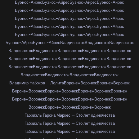
Буэнос-Айрес
Буэнос-Айрес
Буэнос-Айрес
Буэнос-Айрес
Буэнос-Айрес
Буэнос-Айрес
Буэнос-Айрес
Буэнос-Айрес
Буэнос-Айрес
Буэнос-Айрес
Буэнос-Айрес
Буэнос-Айрес
Буэнос-Айрес
Буэнос-Айрес
Буэнос-Айрес
Буэнос-Айрес
Буэнос-Айрес
Буэнос-Айрес
Буэнос-Айрес
Буэнос-Айрес
Буэнос-Айрес
Буэнос-Айрес
Владивосток
Владивосток
Владивосток
Владивосток
Владивосток
Владивосток
Владивосток
Владивосток
Владивосток
Владивосток
Владивосток
Владивосток
Владивосток
Владивосток
Владивосток
Владивосток
Владивосток
Владивосток
Владивосток
Владивосток
Владивосток
Владивосток
Владимир Набоков — Лолита
Воронеж
Воронеж
Воронеж
Воронеж
Воронеж
Воронеж
Воронеж
Воронеж
Воронеж
Воронеж
Воронеж
Воронеж
Воронеж
Воронеж
Воронеж
Воронеж
Воронеж
Воронеж
Воронеж
Воронеж
Воронеж
Воронеж
Воронеж
Габриэль Гарсиа Маркес — Сто лет одиночества
Габриэль Гарсиа Маркес — Сто лет одиночества
Габриэль Гарсиа Маркес — Сто лет одиночества