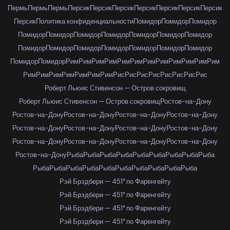
Пермь
Пермь
Пермь
Персик
Персик
Персик
Персик
Персик
Персик
Персик
Персик
Политика конфиденциальности
Помидор
Помидор
Помидор
Помидор
Помидор
Помидор
Помидор
Помидор
Помидор
Помидор
Помидор
Помидор
Помидор
Помидор
Помидор
Помидор
Помидор
Помидор
Помидор
Рим
Рим
Рим
Рим
Рим
Рим
Рим
Рим
Рим
Рим
Рим
Рим
Рим
Рим
Рим
Рим
Рим
Рим
Рим
Рис
Рис
Рис
Рис
Рис
Рис
Рис
Рис
Роберт Льюис Стивенсон — Остров сокровищ
Роберт Льюис Стивенсон — Остров сокровищ
Ростов-на-Дону
Ростов-на-Дону
Ростов-на-Дону
Ростов-на-Дону
Ростов-на-Дону
Ростов-на-Дону
Ростов-на-Дону
Ростов-на-Дону
Ростов-на-Дону
Ростов-на-Дону
Ростов-на-Дону
Ростов-на-Дону
Ростов-на-Дону
Ростов-на-Дону
Рыба
Рыба
Рыба
Рыба
Рыба
Рыба
Рыба
Рыба
Рыба
Рыба
Рыба
Рыба
Рыба
Рыба
Рыба
Рыба
Рыба
Рыба
Рыба
Рэй Брэдбери — 451° по Фаренгейту
Рэй Брэдбери — 451° по Фаренгейту
Рэй Брэдбери — 451° по Фаренгейту
Рэй Брэдбери — 451° по Фаренгейту