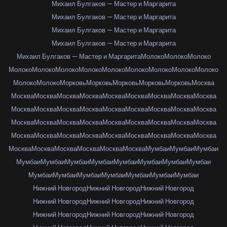
Михаил Булгаков — Мастер и Маргарита
Михаил Булгаков — Мастер и Маргарита
Михаил Булгаков — Мастер и Маргарита
Михаил Булгаков — Мастер и Маргарита
Михаил Булгаков — Мастер и Маргарита
Молоко
Молоко
Молоко
Молоко
Молоко
Молоко
Молоко
Молоко
Молоко
Молоко
Молоко
Молоко
Молоко
Молоко
Морковь
Морковь
Морковь
Морковь
Морковь
Москва
Москва
Москва
Москва
Москва
Москва
Москва
Москва
Москва
Москва
Москва
Москва
Москва
Москва
Москва
Москва
Москва
Москва
Москва
Москва
Москва
Москва
Москва
Москва
Москва
Москва
Москва
Москва
Москва
Москва
Москва
Москва
Москва
Москва
Москва
Москва
Москва
Москва
Москва
Москва
Москва
Москва
Москва
Мумбаи
Мумбаи
Мумбаи
Мумбаи
Мумбаи
Мумбаи
Мумбаи
Мумбаи
Мумбаи
Мумбаи
Мумбаи
Мумбаи
Мумбаи
Мумбаи
Мумбаи
Мумбаи
Мумбаи
Мумбаи
Нижний Новгород
Нижний Новгород
Нижний Новгород
Нижний Новгород
Нижний Новгород
Нижний Новгород
Нижний Новгород
Нижний Новгород
Нижний Новгород