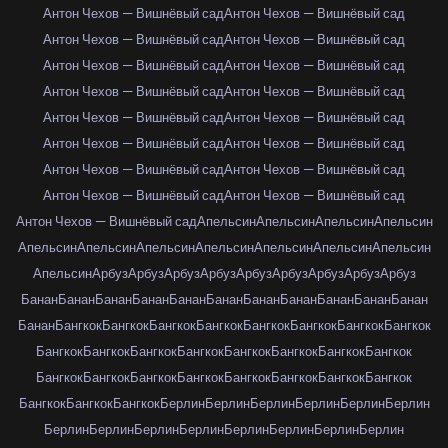
Антон Чехов — Вишнёвый сад
Антон Чехов — Вишнёвый сад
Антон Чехов — Вишнёвый сад
Антон Чехов — Вишнёвый сад
Антон Чехов — Вишнёвый сад
Антон Чехов — Вишнёвый сад
Антон Чехов — Вишнёвый сад
Антон Чехов — Вишнёвый сад
Антон Чехов — Вишнёвый сад
Антон Чехов — Вишнёвый сад
Антон Чехов — Вишнёвый сад
Антон Чехов — Вишнёвый сад
Антон Чехов — Вишнёвый сад
Антон Чехов — Вишнёвый сад
Антон Чехов — Вишнёвый сад
Антон Чехов — Вишнёвый сад
Антон Чехов — Вишнёвый сад
Апельсин
Апельсин
Апельсин
Апельсин
Апельсин
Апельсин
Апельсин
Апельсин
Апельсин
Апельсин
Апельсин
Апельсин
Арбуз
Арбуз
Арбуз
Арбуз
Арбуз
Арбуз
Арбуз
Арбуз
Арбуз
Банан
Банан
Банан
Банан
Банан
Банан
Банан
Банан
Банан
Банан
Банан
Банан
Бангкок
Бангкок
Бангкок
Бангкок
Бангкок
Бангкок
Бангкок
Бангкок
Бангкок
Бангкок
Бангкок
Бангкок
Бангкок
Бангкок
Бангкок
Бангкок
Бангкок
Бангкок
Бангкок
Бангкок
Бангкок
Бангкок
Бангкок
Бангкок
Бангкок
Бангкок
Бангкок
Берлин
Берлин
Берлин
Берлин
Берлин
Берлин
Берлин
Берлин
Берлин
Берлин
Берлин
Берлин
Берлин
Берлин