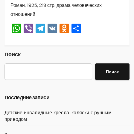
Роман, 1925, 218 стр. драма человеческих
отношений
W
Vi
T
V
O
О
h
b
el
K
d
тп
at
er
e
n
р
s
gr
o
а
Поиск
A
a
kl
в
Поиск
p
m
a
и
p
ss
ть
ni
Последние записи
ki
Детские инвалидные кресла-коляски с ручным
приводом