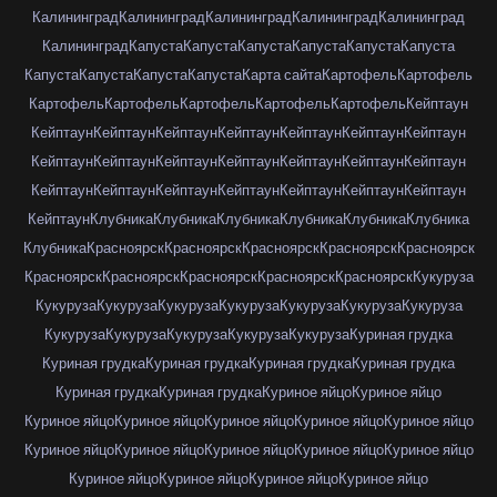
Калининград
Калининград
Калининград
Калининград
Калининград
Калининград
Капуста
Капуста
Капуста
Капуста
Капуста
Капуста
Капуста
Капуста
Капуста
Капуста
Карта сайта
Картофель
Картофель
Картофель
Картофель
Картофель
Картофель
Картофель
Кейптаун
Кейптаун
Кейптаун
Кейптаун
Кейптаун
Кейптаун
Кейптаун
Кейптаун
Кейптаун
Кейптаун
Кейптаун
Кейптаун
Кейптаун
Кейптаун
Кейптаун
Кейптаун
Кейптаун
Кейптаун
Кейптаун
Кейптаун
Кейптаун
Кейптаун
Кейптаун
Клубника
Клубника
Клубника
Клубника
Клубника
Клубника
Клубника
Красноярск
Красноярск
Красноярск
Красноярск
Красноярск
Красноярск
Красноярск
Красноярск
Красноярск
Красноярск
Кукуруза
Кукуруза
Кукуруза
Кукуруза
Кукуруза
Кукуруза
Кукуруза
Кукуруза
Кукуруза
Кукуруза
Кукуруза
Кукуруза
Кукуруза
Куриная грудка
Куриная грудка
Куриная грудка
Куриная грудка
Куриная грудка
Куриная грудка
Куриная грудка
Куриное яйцо
Куриное яйцо
Куриное яйцо
Куриное яйцо
Куриное яйцо
Куриное яйцо
Куриное яйцо
Куриное яйцо
Куриное яйцо
Куриное яйцо
Куриное яйцо
Куриное яйцо
Куриное яйцо
Куриное яйцо
Куриное яйцо
Куриное яйцо