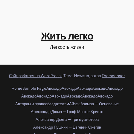
Жить легко
Лёгкость жизни
Сайт работает на WordPress
|
Тема: Newsup, автор
Themeansar
Home
Sample Page
Авокадо
Авокадо
Авокадо
Авокадо
Авокадо
Авокадо
Авокадо
Авокадо
Авокадо
Авокадо
Авокадо
Авторам и правообладателям
Айзек Азимов — Основание
Александр Дюма — Граф Монте-Кристо
Александр Дюма — Три мушкетёра
Александр Пушкин — Евгений Онегин