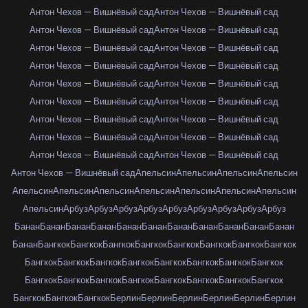
Антон Чехов — Вишнёвый сад
Антон Чехов — Вишнёвый сад
Антон Чехов — Вишнёвый сад
Антон Чехов — Вишнёвый сад
Антон Чехов — Вишнёвый сад
Антон Чехов — Вишнёвый сад
Антон Чехов — Вишнёвый сад
Антон Чехов — Вишнёвый сад
Антон Чехов — Вишнёвый сад
Антон Чехов — Вишнёвый сад
Антон Чехов — Вишнёвый сад
Антон Чехов — Вишнёвый сад
Антон Чехов — Вишнёвый сад
Антон Чехов — Вишнёвый сад
Антон Чехов — Вишнёвый сад
Антон Чехов — Вишнёвый сад
Антон Чехов — Вишнёвый сад
Антон Чехов — Вишнёвый сад
Антон Чехов — Вишнёвый сад
Апельсин
Апельсин
Апельсин
Апельсин
Апельсин
Апельсин
Апельсин
Апельсин
Апельсин
Апельсин
Апельсин
Апельсин
Арбуз
Арбуз
Арбуз
Арбуз
Арбуз
Арбуз
Арбуз
Арбуз
Арбуз
Банан
Банан
Банан
Банан
Банан
Банан
Банан
Банан
Банан
Банан
Банан
Банан
Бангкок
Бангкок
Бангкок
Бангкок
Бангкок
Бангкок
Бангкок
Бангкок
Бангкок
Бангкок
Бангкок
Бангкок
Бангкок
Бангкок
Бангкок
Бангкок
Бангкок
Бангкок
Бангкок
Бангкок
Бангкок
Бангкок
Бангкок
Бангкок
Бангкок
Бангкок
Бангкок
Берлин
Берлин
Берлин
Берлин
Берлин
Берлин