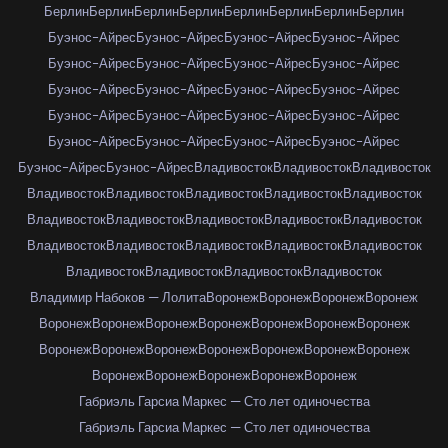
Берлин
Берлин
Берлин
Берлин
Берлин
Берлин
Берлин
Берлин
Буэнос-Айрес
Буэнос-Айрес
Буэнос-Айрес
Буэнос-Айрес
Буэнос-Айрес
Буэнос-Айрес
Буэнос-Айрес
Буэнос-Айрес
Буэнос-Айрес
Буэнос-Айрес
Буэнос-Айрес
Буэнос-Айрес
Буэнос-Айрес
Буэнос-Айрес
Буэнос-Айрес
Буэнос-Айрес
Буэнос-Айрес
Буэнос-Айрес
Буэнос-Айрес
Буэнос-Айрес
Буэнос-Айрес
Буэнос-Айрес
Владивосток
Владивосток
Владивосток
Владивосток
Владивосток
Владивосток
Владивосток
Владивосток
Владивосток
Владивосток
Владивосток
Владивосток
Владивосток
Владивосток
Владивосток
Владивосток
Владивосток
Владивосток
Владивосток
Владивосток
Владивосток
Владивосток
Владимир Набоков — Лолита
Воронеж
Воронеж
Воронеж
Воронеж
Воронеж
Воронеж
Воронеж
Воронеж
Воронеж
Воронеж
Воронеж
Воронеж
Воронеж
Воронеж
Воронеж
Воронеж
Воронеж
Воронеж
Воронеж
Воронеж
Воронеж
Воронеж
Воронеж
Габриэль Гарсиа Маркес — Сто лет одиночества
Габриэль Гарсиа Маркес — Сто лет одиночества