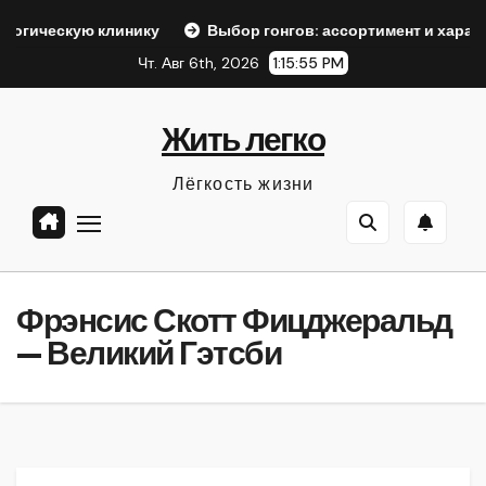
Перейти
клинику
Выбор гонгов: ассортимент и характеристики
к
Чт. Авг 6th, 2026
1:15:56 PM
содержанию
Жить легко
Лёгкость жизни
Фрэнсис Скотт Фицджеральд
— Великий Гэтсби