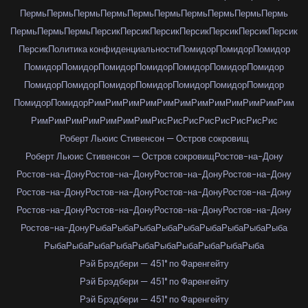
Пермь
Пермь
Пермь
Пермь
Пермь
Пермь
Пермь
Пермь
Пермь
Пермь
Пермь
Пермь
Пермь
Персик
Персик
Персик
Персик
Персик
Персик
Персик
Персик
Политика конфиденциальности
Помидор
Помидор
Помидор
Помидор
Помидор
Помидор
Помидор
Помидор
Помидор
Помидор
Помидор
Помидор
Помидор
Помидор
Помидор
Помидор
Помидор
Помидор
Помидор
Рим
Рим
Рим
Рим
Рим
Рим
Рим
Рим
Рим
Рим
Рим
Рим
Рим
Рим
Рим
Рим
Рим
Рим
Рим
Рис
Рис
Рис
Рис
Рис
Рис
Рис
Рис
Роберт Льюис Стивенсон — Остров сокровищ
Роберт Льюис Стивенсон — Остров сокровищ
Ростов-на-Дону
Ростов-на-Дону
Ростов-на-Дону
Ростов-на-Дону
Ростов-на-Дону
Ростов-на-Дону
Ростов-на-Дону
Ростов-на-Дону
Ростов-на-Дону
Ростов-на-Дону
Ростов-на-Дону
Ростов-на-Дону
Ростов-на-Дону
Ростов-на-Дону
Рыба
Рыба
Рыба
Рыба
Рыба
Рыба
Рыба
Рыба
Рыба
Рыба
Рыба
Рыба
Рыба
Рыба
Рыба
Рыба
Рыба
Рыба
Рыба
Рэй Брэдбери — 451° по Фаренгейту
Рэй Брэдбери — 451° по Фаренгейту
Рэй Брэдбери — 451° по Фаренгейту