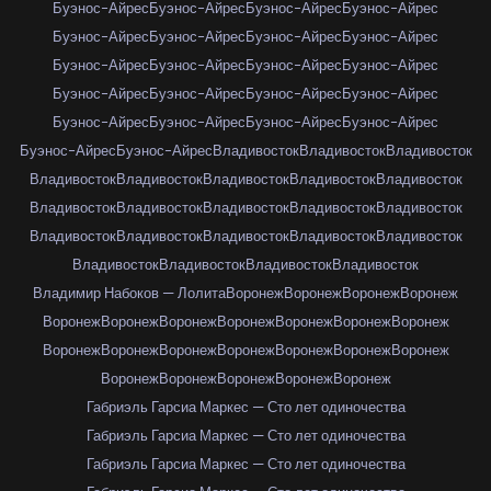
Буэнос-Айрес
Буэнос-Айрес
Буэнос-Айрес
Буэнос-Айрес
Буэнос-Айрес
Буэнос-Айрес
Буэнос-Айрес
Буэнос-Айрес
Буэнос-Айрес
Буэнос-Айрес
Буэнос-Айрес
Буэнос-Айрес
Буэнос-Айрес
Буэнос-Айрес
Буэнос-Айрес
Буэнос-Айрес
Буэнос-Айрес
Буэнос-Айрес
Буэнос-Айрес
Буэнос-Айрес
Буэнос-Айрес
Буэнос-Айрес
Владивосток
Владивосток
Владивосток
Владивосток
Владивосток
Владивосток
Владивосток
Владивосток
Владивосток
Владивосток
Владивосток
Владивосток
Владивосток
Владивосток
Владивосток
Владивосток
Владивосток
Владивосток
Владивосток
Владивосток
Владивосток
Владивосток
Владимир Набоков — Лолита
Воронеж
Воронеж
Воронеж
Воронеж
Воронеж
Воронеж
Воронеж
Воронеж
Воронеж
Воронеж
Воронеж
Воронеж
Воронеж
Воронеж
Воронеж
Воронеж
Воронеж
Воронеж
Воронеж
Воронеж
Воронеж
Воронеж
Воронеж
Габриэль Гарсиа Маркес — Сто лет одиночества
Габриэль Гарсиа Маркес — Сто лет одиночества
Габриэль Гарсиа Маркес — Сто лет одиночества