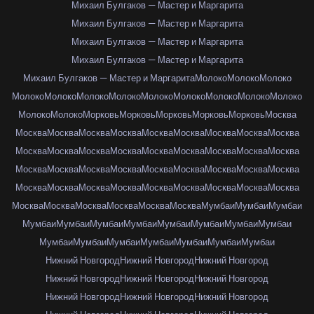
Михаил Булгаков — Мастер и Маргарита
Михаил Булгаков — Мастер и Маргарита
Михаил Булгаков — Мастер и Маргарита
Михаил Булгаков — Мастер и Маргарита
Михаил Булгаков — Мастер и Маргарита
Молоко
Молоко
Молоко
Молоко
Молоко
Молоко
Молоко
Молоко
Молоко
Молоко
Молоко
Молоко
Молоко
Молоко
Морковь
Морковь
Морковь
Морковь
Морковь
Москва
Москва
Москва
Москва
Москва
Москва
Москва
Москва
Москва
Москва
Москва
Москва
Москва
Москва
Москва
Москва
Москва
Москва
Москва
Москва
Москва
Москва
Москва
Москва
Москва
Москва
Москва
Москва
Москва
Москва
Москва
Москва
Москва
Москва
Москва
Москва
Москва
Москва
Москва
Москва
Москва
Москва
Москва
Мумбаи
Мумбаи
Мумбаи
Мумбаи
Мумбаи
Мумбаи
Мумбаи
Мумбаи
Мумбаи
Мумбаи
Мумбаи
Мумбаи
Мумбаи
Мумбаи
Мумбаи
Мумбаи
Мумбаи
Мумбаи
Нижний Новгород
Нижний Новгород
Нижний Новгород
Нижний Новгород
Нижний Новгород
Нижний Новгород
Нижний Новгород
Нижний Новгород
Нижний Новгород