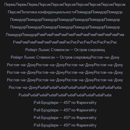
Пермь
Пермь
Пермь
Персик
Персик
Персик
Персик
Персик
Персик
Персик
Персик
Политика конфиденциальности
Помидор
Помидор
Помидор
Помидор
Помидор
Помидор
Помидор
Помидор
Помидор
Помидор
Помидор
Помидор
Помидор
Помидор
Помидор
Помидор
Помидор
Помидор
Помидор
Рим
Рим
Рим
Рим
Рим
Рим
Рим
Рим
Рим
Рим
Рим
Рим
Рим
Рим
Рим
Рим
Рим
Рим
Рим
Рис
Рис
Рис
Рис
Рис
Рис
Рис
Рис
Роберт Льюис Стивенсон — Остров сокровищ
Роберт Льюис Стивенсон — Остров сокровищ
Ростов-на-Дону
Ростов-на-Дону
Ростов-на-Дону
Ростов-на-Дону
Ростов-на-Дону
Ростов-на-Дону
Ростов-на-Дону
Ростов-на-Дону
Ростов-на-Дону
Ростов-на-Дону
Ростов-на-Дону
Ростов-на-Дону
Ростов-на-Дону
Ростов-на-Дону
Рыба
Рыба
Рыба
Рыба
Рыба
Рыба
Рыба
Рыба
Рыба
Рыба
Рыба
Рыба
Рыба
Рыба
Рыба
Рыба
Рыба
Рыба
Рыба
Рэй Брэдбери — 451° по Фаренгейту
Рэй Брэдбери — 451° по Фаренгейту
Рэй Брэдбери — 451° по Фаренгейту
Рэй Брэдбери — 451° по Фаренгейту