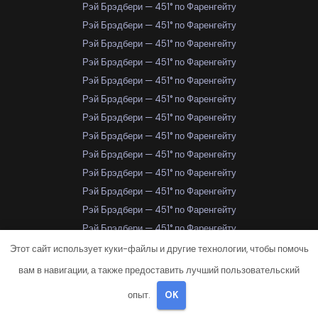
Рэй Брэдбери — 451° по Фаренгейту
Рэй Брэдбери — 451° по Фаренгейту
Рэй Брэдбери — 451° по Фаренгейту
Рэй Брэдбери — 451° по Фаренгейту
Рэй Брэдбери — 451° по Фаренгейту
Рэй Брэдбери — 451° по Фаренгейту
Рэй Брэдбери — 451° по Фаренгейту
Рэй Брэдбери — 451° по Фаренгейту
Рэй Брэдбери — 451° по Фаренгейту
Рэй Брэдбери — 451° по Фаренгейту
Рэй Брэдбери — 451° по Фаренгейту
Рэй Брэдбери — 451° по Фаренгейту
Рэй Брэдбери — 451° по Фаренгейту
Рэй Брэдбери — 451° по Фаренгейту
Этот сайт использует куки-файлы и другие технологии, чтобы помочь
Рэй Брэдбери — 451° по Фаренгейту
вам в навигации, а также предоставить лучший пользовательский
Рэй Брэдбери — 451° по Фаренгейту
опыт.
OK
Рэй Брэдбери — 451° по Фаренгейту