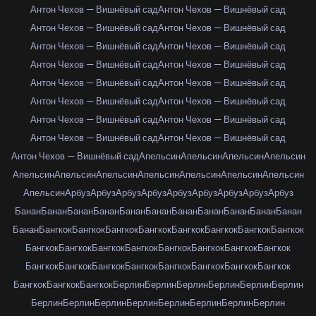
Антон Чехов — Вишнёвый сад
Антон Чехов — Вишнёвый сад
Антон Чехов — Вишнёвый сад
Антон Чехов — Вишнёвый сад
Антон Чехов — Вишнёвый сад
Антон Чехов — Вишнёвый сад
Антон Чехов — Вишнёвый сад
Антон Чехов — Вишнёвый сад
Антон Чехов — Вишнёвый сад
Антон Чехов — Вишнёвый сад
Антон Чехов — Вишнёвый сад
Антон Чехов — Вишнёвый сад
Антон Чехов — Вишнёвый сад
Антон Чехов — Вишнёвый сад
Антон Чехов — Вишнёвый сад
Антон Чехов — Вишнёвый сад
Антон Чехов — Вишнёвый сад
Апельсин
Апельсин
Апельсин
Апельсин
Апельсин
Апельсин
Апельсин
Апельсин
Апельсин
Апельсин
Апельсин
Апельсин
Арбуз
Арбуз
Арбуз
Арбуз
Арбуз
Арбуз
Арбуз
Арбуз
Арбуз
Банан
Банан
Банан
Банан
Банан
Банан
Банан
Банан
Банан
Банан
Банан
Банан
Бангкок
Бангкок
Бангкок
Бангкок
Бангкок
Бангкок
Бангкок
Бангкок
Бангкок
Бангкок
Бангкок
Бангкок
Бангкок
Бангкок
Бангкок
Бангкок
Бангкок
Бангкок
Бангкок
Бангкок
Бангкок
Бангкок
Бангкок
Бангкок
Бангкок
Бангкок
Бангкок
Берлин
Берлин
Берлин
Берлин
Берлин
Берлин
Берлин
Берлин
Берлин
Берлин
Берлин
Берлин
Берлин
Берлин