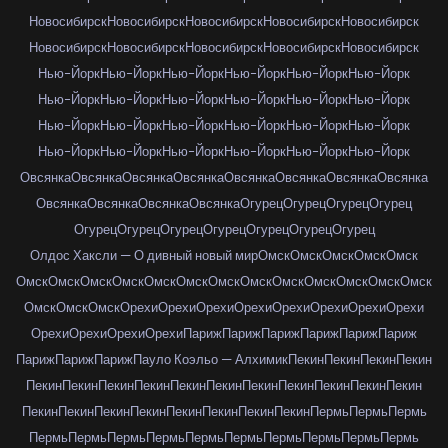
Новосибирск
Новосибирск
Новосибирск
Новосибирск
Новосибирск
Новосибирск
Новосибирск
Новосибирск
Новосибирск
Новосибирск
Нью-Йорк
Нью-Йорк
Нью-Йорк
Нью-Йорк
Нью-Йорк
Нью-Йорк
Нью-Йорк
Нью-Йорк
Нью-Йорк
Нью-Йорк
Нью-Йорк
Нью-Йорк
Нью-Йорк
Нью-Йорк
Нью-Йорк
Нью-Йорк
Нью-Йорк
Нью-Йорк
Нью-Йорк
Нью-Йорк
Нью-Йорк
Нью-Йорк
Нью-Йорк
Нью-Йорк
Овсянка
Овсянка
Овсянка
Овсянка
Овсянка
Овсянка
Овсянка
Овсянка
Овсянка
Овсянка
Овсянка
Овсянка
Огурец
Огурец
Огурец
Огурец
Огурец
Огурец
Огурец
Огурец
Огурец
Огурец
Огурец
Олдос Хаксли — О дивный новый мир
Омск
Омск
Омск
Омск
Омск
Омск
Омск
Омск
Омск
Омск
Омск
Омск
Омск
Омск
Омск
Омск
Омск
Омск
Омск
Омск
Омск
Орехи
Орехи
Орехи
Орехи
Орехи
Орехи
Орехи
Орехи
Орехи
Орехи
Орехи
Орехи
Париж
Париж
Париж
Париж
Париж
Париж
Париж
Париж
Париж
Пауло Коэльо — Алхимик
Пекин
Пекин
Пекин
Пекин
Пекин
Пекин
Пекин
Пекин
Пекин
Пекин
Пекин
Пекин
Пекин
Пекин
Пекин
Пекин
Пекин
Пекин
Пекин
Пекин
Пекин
Пекин
Пекин
Пермь
Пермь
Пермь
Пермь
Пермь
Пермь
Пермь
Пермь
Пермь
Пермь
Пермь
Пермь
Пермь