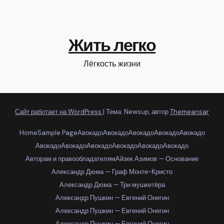
Жить легко
Лёгкость жизни
Сайт работает на WordPress
|
Тема: Newsup, автор
Themeansar
Home
Sample Page
Авокадо
Авокадо
Авокадо
Авокадо
Авокадо
Авокадо
Авокадо
Авокадо
Авокадо
Авокадо
Авокадо
Авторам и правообладателям
Айзек Азимов — Основание
Александр Дюма — Граф Монте-Кристо
Александр Дюма — Три мушкетёра
Александр Пушкин — Евгений Онегин
Александр Пушкин — Евгений Онегин
Александр Пушкин — Евгений Онегин