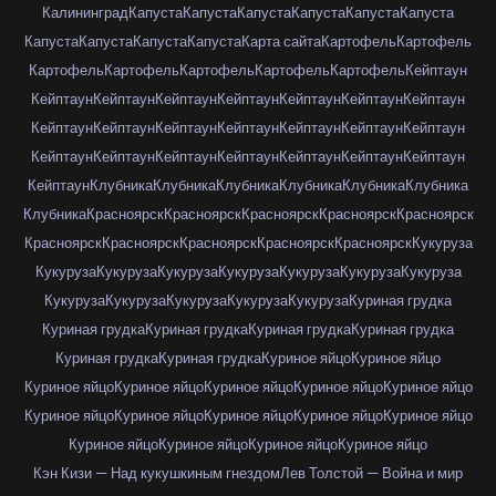
Калининград
Капуста
Капуста
Капуста
Капуста
Капуста
Капуста
Капуста
Капуста
Капуста
Капуста
Карта сайта
Картофель
Картофель
Картофель
Картофель
Картофель
Картофель
Картофель
Кейптаун
Кейптаун
Кейптаун
Кейптаун
Кейптаун
Кейптаун
Кейптаун
Кейптаун
Кейптаун
Кейптаун
Кейптаун
Кейптаун
Кейптаун
Кейптаун
Кейптаун
Кейптаун
Кейптаун
Кейптаун
Кейптаун
Кейптаун
Кейптаун
Кейптаун
Кейптаун
Клубника
Клубника
Клубника
Клубника
Клубника
Клубника
Клубника
Красноярск
Красноярск
Красноярск
Красноярск
Красноярск
Красноярск
Красноярск
Красноярск
Красноярск
Красноярск
Кукуруза
Кукуруза
Кукуруза
Кукуруза
Кукуруза
Кукуруза
Кукуруза
Кукуруза
Кукуруза
Кукуруза
Кукуруза
Кукуруза
Кукуруза
Куриная грудка
Куриная грудка
Куриная грудка
Куриная грудка
Куриная грудка
Куриная грудка
Куриная грудка
Куриное яйцо
Куриное яйцо
Куриное яйцо
Куриное яйцо
Куриное яйцо
Куриное яйцо
Куриное яйцо
Куриное яйцо
Куриное яйцо
Куриное яйцо
Куриное яйцо
Куриное яйцо
Куриное яйцо
Куриное яйцо
Куриное яйцо
Куриное яйцо
Кэн Кизи — Над кукушкиным гнездом
Лев Толстой — Война и мир