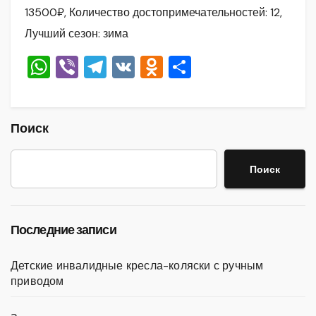
13500₽, Количество достопримечательностей: 12,
Лучший сезон: зима
W
Vi
T
V
O
О
h
b
el
K
d
тп
at
er
e
n
р
s
gr
o
а
Поиск
A
a
kl
в
Поиск
p
m
a
и
p
ss
ть
ni
Последние записи
ki
Детские инвалидные кресла-коляски с ручным
приводом