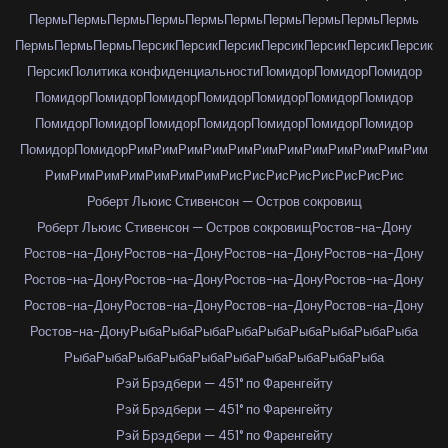
Пермь
Пермь
Пермь
Пермь
Пермь
Пермь
Пермь
Пермь
Пермь
Пермь
Пермь
Пермь
Пермь
Персик
Персик
Персик
Персик
Персик
Персик
Персик
Персик
Политика конфиденциальности
Помидор
Помидор
Помидор
Помидор
Помидор
Помидор
Помидор
Помидор
Помидор
Помидор
Помидор
Помидор
Помидор
Помидор
Помидор
Помидор
Помидор
Помидор
Помидор
Рим
Рим
Рим
Рим
Рим
Рим
Рим
Рим
Рим
Рим
Рим
Рим
Рим
Рим
Рим
Рим
Рим
Рим
Рим
Рис
Рис
Рис
Рис
Рис
Рис
Рис
Рис
Роберт Льюис Стивенсон — Остров сокровищ
Роберт Льюис Стивенсон — Остров сокровищ
Ростов-на-Дону
Ростов-на-Дону
Ростов-на-Дону
Ростов-на-Дону
Ростов-на-Дону
Ростов-на-Дону
Ростов-на-Дону
Ростов-на-Дону
Ростов-на-Дону
Ростов-на-Дону
Ростов-на-Дону
Ростов-на-Дону
Ростов-на-Дону
Ростов-на-Дону
Рыба
Рыба
Рыба
Рыба
Рыба
Рыба
Рыба
Рыба
Рыба
Рыба
Рыба
Рыба
Рыба
Рыба
Рыба
Рыба
Рыба
Рыба
Рыба
Рэй Брэдбери — 451° по Фаренгейту
Рэй Брэдбери — 451° по Фаренгейту
Рэй Брэдбери — 451° по Фаренгейту