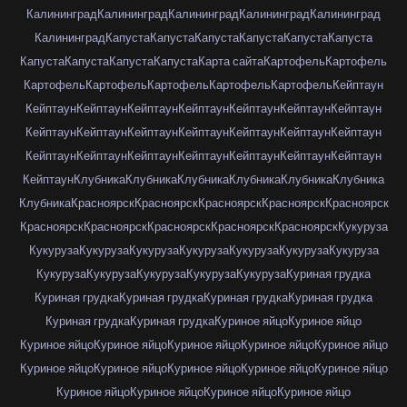
Калининград
Калининград
Калининград
Калининград
Калининград
Калининград
Капуста
Капуста
Капуста
Капуста
Капуста
Капуста
Капуста
Капуста
Капуста
Капуста
Карта сайта
Картофель
Картофель
Картофель
Картофель
Картофель
Картофель
Картофель
Кейптаун
Кейптаун
Кейптаун
Кейптаун
Кейптаун
Кейптаун
Кейптаун
Кейптаун
Кейптаун
Кейптаун
Кейптаун
Кейптаун
Кейптаун
Кейптаун
Кейптаун
Кейптаун
Кейптаун
Кейптаун
Кейптаун
Кейптаун
Кейптаун
Кейптаун
Кейптаун
Клубника
Клубника
Клубника
Клубника
Клубника
Клубника
Клубника
Красноярск
Красноярск
Красноярск
Красноярск
Красноярск
Красноярск
Красноярск
Красноярск
Красноярск
Красноярск
Кукуруза
Кукуруза
Кукуруза
Кукуруза
Кукуруза
Кукуруза
Кукуруза
Кукуруза
Кукуруза
Кукуруза
Кукуруза
Кукуруза
Кукуруза
Куриная грудка
Куриная грудка
Куриная грудка
Куриная грудка
Куриная грудка
Куриная грудка
Куриная грудка
Куриное яйцо
Куриное яйцо
Куриное яйцо
Куриное яйцо
Куриное яйцо
Куриное яйцо
Куриное яйцо
Куриное яйцо
Куриное яйцо
Куриное яйцо
Куриное яйцо
Куриное яйцо
Куриное яйцо
Куриное яйцо
Куриное яйцо
Куриное яйцо