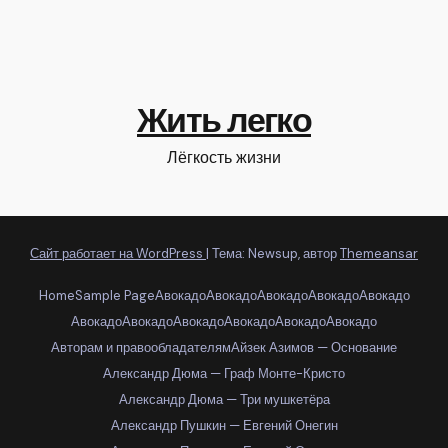
Жить легко
Лёгкость жизни
Сайт работает на WordPress
|
Тема: Newsup, автор
Themeansar
Home
Sample Page
Авокадо
Авокадо
Авокадо
Авокадо
Авокадо
Авокадо
Авокадо
Авокадо
Авокадо
Авокадо
Авокадо
Авторам и правообладателям
Айзек Азимов — Основание
Александр Дюма — Граф Монте-Кристо
Александр Дюма — Три мушкетёра
Александр Пушкин — Евгений Онегин