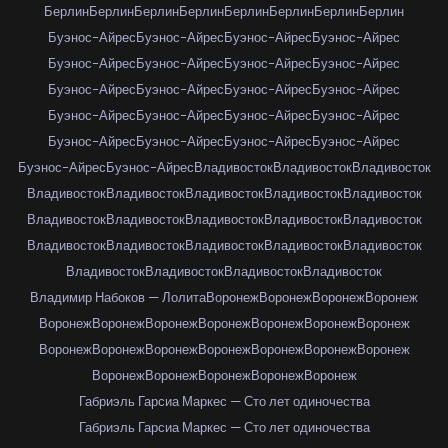
Берлин
Берлин
Берлин
Берлин
Берлин
Берлин
Берлин
Берлин
Буэнос-Айрес
Буэнос-Айрес
Буэнос-Айрес
Буэнос-Айрес
Буэнос-Айрес
Буэнос-Айрес
Буэнос-Айрес
Буэнос-Айрес
Буэнос-Айрес
Буэнос-Айрес
Буэнос-Айрес
Буэнос-Айрес
Буэнос-Айрес
Буэнос-Айрес
Буэнос-Айрес
Буэнос-Айрес
Буэнос-Айрес
Буэнос-Айрес
Буэнос-Айрес
Буэнос-Айрес
Буэнос-Айрес
Буэнос-Айрес
Владивосток
Владивосток
Владивосток
Владивосток
Владивосток
Владивосток
Владивосток
Владивосток
Владивосток
Владивосток
Владивосток
Владивосток
Владивосток
Владивосток
Владивосток
Владивосток
Владивосток
Владивосток
Владивосток
Владивосток
Владивосток
Владивосток
Владимир Набоков — Лолита
Воронеж
Воронеж
Воронеж
Воронеж
Воронеж
Воронеж
Воронеж
Воронеж
Воронеж
Воронеж
Воронеж
Воронеж
Воронеж
Воронеж
Воронеж
Воронеж
Воронеж
Воронеж
Воронеж
Воронеж
Воронеж
Воронеж
Воронеж
Габриэль Гарсиа Маркес — Сто лет одиночества
Габриэль Гарсиа Маркес — Сто лет одиночества