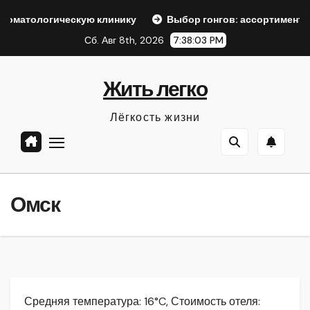
Перейти
ическую клинику
Выбор гонгов: ассортимент и характери
к
Сб. Авг 8th, 2026
7:38:04 PM
содержанию
Жить легко
Лёгкость жизни
Омск
Средняя температура: 16°C, Стоимость отеля: