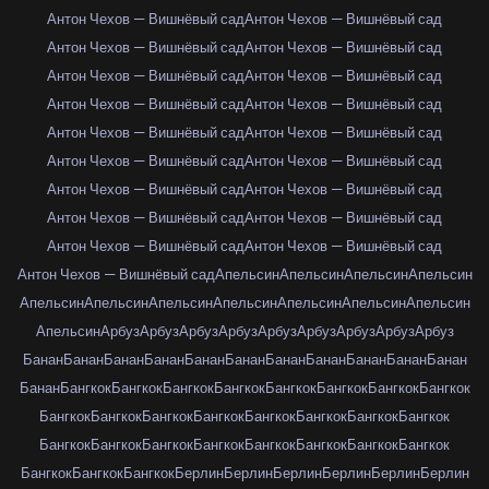
Антон Чехов — Вишнёвый сад
Антон Чехов — Вишнёвый сад
Антон Чехов — Вишнёвый сад
Антон Чехов — Вишнёвый сад
Антон Чехов — Вишнёвый сад
Антон Чехов — Вишнёвый сад
Антон Чехов — Вишнёвый сад
Антон Чехов — Вишнёвый сад
Антон Чехов — Вишнёвый сад
Антон Чехов — Вишнёвый сад
Антон Чехов — Вишнёвый сад
Антон Чехов — Вишнёвый сад
Антон Чехов — Вишнёвый сад
Антон Чехов — Вишнёвый сад
Антон Чехов — Вишнёвый сад
Антон Чехов — Вишнёвый сад
Антон Чехов — Вишнёвый сад
Антон Чехов — Вишнёвый сад
Антон Чехов — Вишнёвый сад
Апельсин
Апельсин
Апельсин
Апельсин
Апельсин
Апельсин
Апельсин
Апельсин
Апельсин
Апельсин
Апельсин
Апельсин
Арбуз
Арбуз
Арбуз
Арбуз
Арбуз
Арбуз
Арбуз
Арбуз
Арбуз
Банан
Банан
Банан
Банан
Банан
Банан
Банан
Банан
Банан
Банан
Банан
Банан
Бангкок
Бангкок
Бангкок
Бангкок
Бангкок
Бангкок
Бангкок
Бангкок
Бангкок
Бангкок
Бангкок
Бангкок
Бангкок
Бангкок
Бангкок
Бангкок
Бангкок
Бангкок
Бангкок
Бангкок
Бангкок
Бангкок
Бангкок
Бангкок
Бангкок
Бангкок
Бангкок
Берлин
Берлин
Берлин
Берлин
Берлин
Берлин