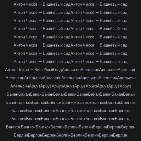
Антон Чехов — Вишнёвый сад
Антон Чехов — Вишнёвый сад
Антон Чехов — Вишнёвый сад
Антон Чехов — Вишнёвый сад
Антон Чехов — Вишнёвый сад
Антон Чехов — Вишнёвый сад
Антон Чехов — Вишнёвый сад
Антон Чехов — Вишнёвый сад
Антон Чехов — Вишнёвый сад
Антон Чехов — Вишнёвый сад
Антон Чехов — Вишнёвый сад
Антон Чехов — Вишнёвый сад
Антон Чехов — Вишнёвый сад
Антон Чехов — Вишнёвый сад
Антон Чехов — Вишнёвый сад
Антон Чехов — Вишнёвый сад
Антон Чехов — Вишнёвый сад
Апельсин
Апельсин
Апельсин
Апельсин
Апельсин
Апельсин
Апельсин
Апельсин
Апельсин
Апельсин
Апельсин
Апельсин
Арбуз
Арбуз
Арбуз
Арбуз
Арбуз
Арбуз
Арбуз
Арбуз
Арбуз
Банан
Банан
Банан
Банан
Банан
Банан
Банан
Банан
Банан
Банан
Банан
Банан
Бангкок
Бангкок
Бангкок
Бангкок
Бангкок
Бангкок
Бангкок
Бангкок
Бангкок
Бангкок
Бангкок
Бангкок
Бангкок
Бангкок
Бангкок
Бангкок
Бангкок
Бангкок
Бангкок
Бангкок
Бангкок
Бангкок
Бангкок
Бангкок
Бангкок
Бангкок
Бангкок
Берлин
Берлин
Берлин
Берлин
Берлин
Берлин
Берлин
Берлин
Берлин
Берлин
Берлин
Берлин
Берлин
Берлин