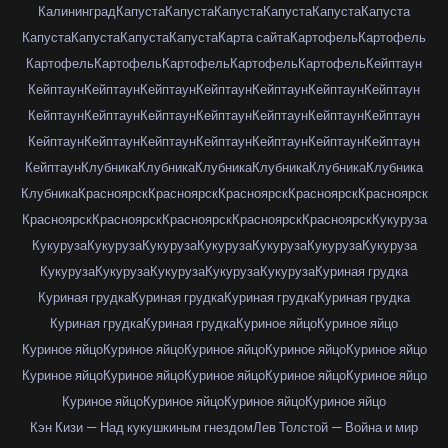
Калининград
Капуста
Капуста
Капуста
Капуста
Капуста
Капуста
Капуста
Капуста
Капуста
Капуста
Карта сайта
Картофель
Картофель
Картофель
Картофель
Картофель
Картофель
Картофель
Кейптаун
Кейптаун
Кейптаун
Кейптаун
Кейптаун
Кейптаун
Кейптаун
Кейптаун
Кейптаун
Кейптаун
Кейптаун
Кейптаун
Кейптаун
Кейптаун
Кейптаун
Кейптаун
Кейптаун
Кейптаун
Кейптаун
Кейптаун
Кейптаун
Кейптаун
Кейптаун
Клубника
Клубника
Клубника
Клубника
Клубника
Клубника
Клубника
Красноярск
Красноярск
Красноярск
Красноярск
Красноярск
Красноярск
Красноярск
Красноярск
Красноярск
Красноярск
Кукуруза
Кукуруза
Кукуруза
Кукуруза
Кукуруза
Кукуруза
Кукуруза
Кукуруза
Кукуруза
Кукуруза
Кукуруза
Кукуруза
Кукуруза
Куриная грудка
Куриная грудка
Куриная грудка
Куриная грудка
Куриная грудка
Куриная грудка
Куриная грудка
Куриное яйцо
Куриное яйцо
Куриное яйцо
Куриное яйцо
Куриное яйцо
Куриное яйцо
Куриное яйцо
Куриное яйцо
Куриное яйцо
Куриное яйцо
Куриное яйцо
Куриное яйцо
Куриное яйцо
Куриное яйцо
Куриное яйцо
Куриное яйцо
Кэн Кизи — Над кукушкиным гнездом
Лев Толстой — Война и мир