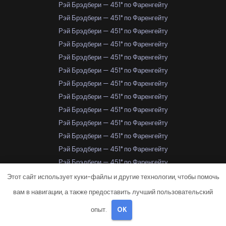
Рэй Брэдбери — 451° по Фаренгейту
Рэй Брэдбери — 451° по Фаренгейту
Рэй Брэдбери — 451° по Фаренгейту
Рэй Брэдбери — 451° по Фаренгейту
Рэй Брэдбери — 451° по Фаренгейту
Рэй Брэдбери — 451° по Фаренгейту
Рэй Брэдбери — 451° по Фаренгейту
Рэй Брэдбери — 451° по Фаренгейту
Рэй Брэдбери — 451° по Фаренгейту
Рэй Брэдбери — 451° по Фаренгейту
Рэй Брэдбери — 451° по Фаренгейту
Рэй Брэдбери — 451° по Фаренгейту
Рэй Брэдбери — 451° по Фаренгейту
Рэй Брэдбери — 451° по Фаренгейту
Этот сайт использует куки-файлы и другие технологии, чтобы помочь
Рэй Брэдбери — 451° по Фаренгейту
вам в навигации, а также предоставить лучший пользовательский
Рэй Брэдбери — 451° по Фаренгейту
опыт.
OK
Рэй Брэдбери — 451° по Фаренгейту