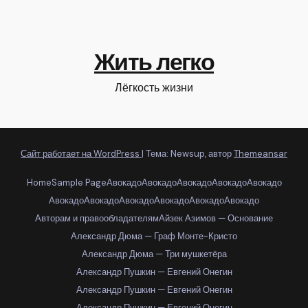
Жить легко
Лёгкость жизни
Сайт работает на WordPress
|
Тема: Newsup, автор
Themeansar
Home
Sample Page
Авокадо
Авокадо
Авокадо
Авокадо
Авокадо
Авокадо
Авокадо
Авокадо
Авокадо
Авокадо
Авокадо
Авторам и правообладателям
Айзек Азимов — Основание
Александр Дюма — Граф Монте-Кристо
Александр Дюма — Три мушкетёра
Александр Пушкин — Евгений Онегин
Александр Пушкин — Евгений Онегин
Александр Пушкин — Евгений Онегин