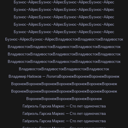
Буэнос-Айрес
Буэнос-Айрес
Буэнос-Айрес
Буэнос-Айрес
Буэнос-Айрес
Буэнос-Айрес
Буэнос-Айрес
Буэнос-Айрес
Буэнос-Айрес
Буэнос-Айрес
Буэнос-Айрес
Буэнос-Айрес
Буэнос-Айрес
Буэнос-Айрес
Буэнос-Айрес
Буэнос-Айрес
Буэнос-Айрес
Буэнос-Айрес
Буэнос-Айрес
Буэнос-Айрес
Буэнос-Айрес
Буэнос-Айрес
Владивосток
Владивосток
Владивосток
Владивосток
Владивосток
Владивосток
Владивосток
Владивосток
Владивосток
Владивосток
Владивосток
Владивосток
Владивосток
Владивосток
Владивосток
Владивосток
Владивосток
Владивосток
Владивосток
Владивосток
Владивосток
Владивосток
Владимир Набоков — Лолита
Воронеж
Воронеж
Воронеж
Воронеж
Воронеж
Воронеж
Воронеж
Воронеж
Воронеж
Воронеж
Воронеж
Воронеж
Воронеж
Воронеж
Воронеж
Воронеж
Воронеж
Воронеж
Воронеж
Воронеж
Воронеж
Воронеж
Воронеж
Габриэль Гарсиа Маркес — Сто лет одиночества
Габриэль Гарсиа Маркес — Сто лет одиночества
Габриэль Гарсиа Маркес — Сто лет одиночества