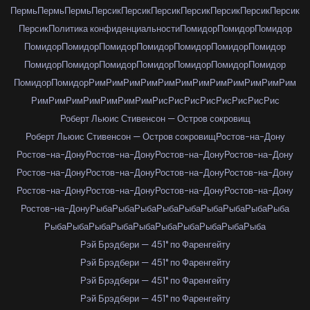
Пермь
Пермь
Пермь
Персик
Персик
Персик
Персик
Персик
Персик
Персик
Персик
Политика конфиденциальности
Помидор
Помидор
Помидор
Помидор
Помидор
Помидор
Помидор
Помидор
Помидор
Помидор
Помидор
Помидор
Помидор
Помидор
Помидор
Помидор
Помидор
Помидор
Помидор
Рим
Рим
Рим
Рим
Рим
Рим
Рим
Рим
Рим
Рим
Рим
Рим
Рим
Рим
Рим
Рим
Рим
Рим
Рим
Рис
Рис
Рис
Рис
Рис
Рис
Рис
Рис
Роберт Льюис Стивенсон — Остров сокровищ
Роберт Льюис Стивенсон — Остров сокровищ
Ростов-на-Дону
Ростов-на-Дону
Ростов-на-Дону
Ростов-на-Дону
Ростов-на-Дону
Ростов-на-Дону
Ростов-на-Дону
Ростов-на-Дону
Ростов-на-Дону
Ростов-на-Дону
Ростов-на-Дону
Ростов-на-Дону
Ростов-на-Дону
Ростов-на-Дону
Рыба
Рыба
Рыба
Рыба
Рыба
Рыба
Рыба
Рыба
Рыба
Рыба
Рыба
Рыба
Рыба
Рыба
Рыба
Рыба
Рыба
Рыба
Рыба
Рэй Брэдбери — 451° по Фаренгейту
Рэй Брэдбери — 451° по Фаренгейту
Рэй Брэдбери — 451° по Фаренгейту
Рэй Брэдбери — 451° по Фаренгейту