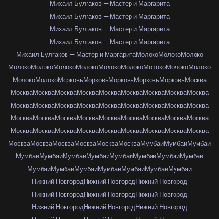
Михаил Булгаков — Мастер и Маргарита
Михаил Булгаков — Мастер и Маргарита
Михаил Булгаков — Мастер и Маргарита
Михаил Булгаков — Мастер и Маргарита
Михаил Булгаков — Мастер и Маргарита
Молоко
Молоко
Молоко
Молоко
Молоко
Молоко
Молоко
Молоко
Молоко
Молоко
Молоко
Молоко
Молоко
Молоко
Морковь
Морковь
Морковь
Морковь
Морковь
Москва
Москва
Москва
Москва
Москва
Москва
Москва
Москва
Москва
Москва
Москва
Москва
Москва
Москва
Москва
Москва
Москва
Москва
Москва
Москва
Москва
Москва
Москва
Москва
Москва
Москва
Москва
Москва
Москва
Москва
Москва
Москва
Москва
Москва
Москва
Москва
Москва
Москва
Москва
Москва
Москва
Москва
Москва
Мумбаи
Мумбаи
Мумбаи
Мумбаи
Мумбаи
Мумбаи
Мумбаи
Мумбаи
Мумбаи
Мумбаи
Мумбаи
Мумбаи
Мумбаи
Мумбаи
Мумбаи
Мумбаи
Мумбаи
Мумбаи
Нижний Новгород
Нижний Новгород
Нижний Новгород
Нижний Новгород
Нижний Новгород
Нижний Новгород
Нижний Новгород
Нижний Новгород
Нижний Новгород