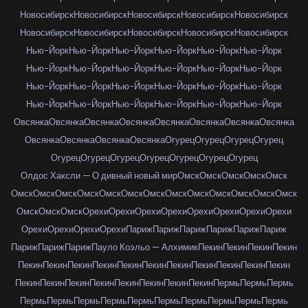
Новосибирск
Новосибирск
Новосибирск
Новосибирск
Новосибирск
Новосибирск
Новосибирск
Новосибирск
Новосибирск
Новосибирск
Нью-Йорк
Нью-Йорк
Нью-Йорк
Нью-Йорк
Нью-Йорк
Нью-Йорк
Нью-Йорк
Нью-Йорк
Нью-Йорк
Нью-Йорк
Нью-Йорк
Нью-Йорк
Нью-Йорк
Нью-Йорк
Нью-Йорк
Нью-Йорк
Нью-Йорк
Нью-Йорк
Нью-Йорк
Нью-Йорк
Нью-Йорк
Нью-Йорк
Нью-Йорк
Нью-Йорк
Овсянка
Овсянка
Овсянка
Овсянка
Овсянка
Овсянка
Овсянка
Овсянка
Овсянка
Овсянка
Овсянка
Овсянка
Огурец
Огурец
Огурец
Огурец
Огурец
Огурец
Огурец
Огурец
Огурец
Огурец
Огурец
Олдос Хаксли — О дивный новый мир
Омск
Омск
Омск
Омск
Омск
Омск
Омск
Омск
Омск
Омск
Омск
Омск
Омск
Омск
Омск
Омск
Омск
Омск
Омск
Омск
Омск
Орехи
Орехи
Орехи
Орехи
Орехи
Орехи
Орехи
Орехи
Орехи
Орехи
Орехи
Орехи
Париж
Париж
Париж
Париж
Париж
Париж
Париж
Париж
Париж
Пауло Коэльо — Алхимик
Пекин
Пекин
Пекин
Пекин
Пекин
Пекин
Пекин
Пекин
Пекин
Пекин
Пекин
Пекин
Пекин
Пекин
Пекин
Пекин
Пекин
Пекин
Пекин
Пекин
Пекин
Пекин
Пекин
Пермь
Пермь
Пермь
Пермь
Пермь
Пермь
Пермь
Пермь
Пермь
Пермь
Пермь
Пермь
Пермь