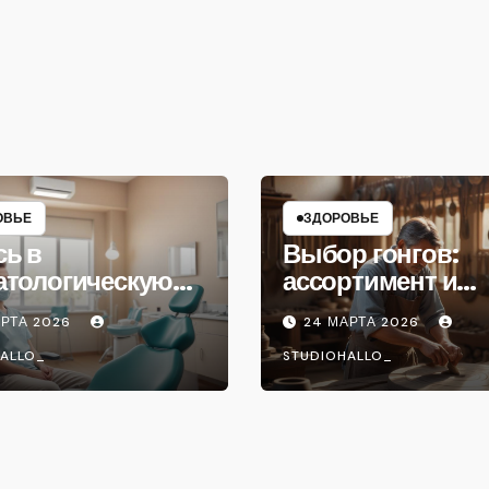
ОВЬЕ
ЗДОРОВЬЕ
сь в
Выбор гонгов:
атологическую
ассортимент и
ику
характеристики
АРТА 2026
24 МАРТА 2026
ALLO_
STUDIOHALLO_