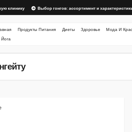
ку
Выбор гонгов: ассортимент и характеристики
Офо
авная
Продукты Питания
Диеты
Здоровье
Мода И Кра
 Йога
нгейту
е