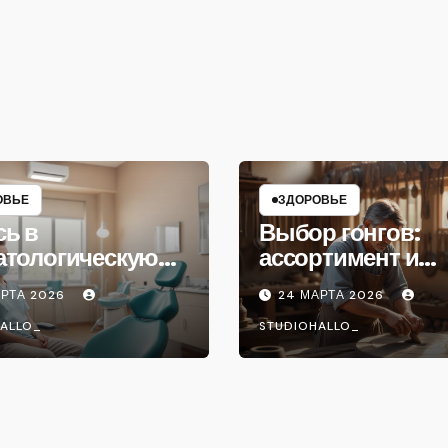
ОВЬЕ
ЗДОРОВЬЕ
сь в
Выбор гонгов:
атологическую
ассортимент и
ику
характеристики
АРТА 2026
24 МАРТА 2026
ALLO_
STUDIOHALLO_