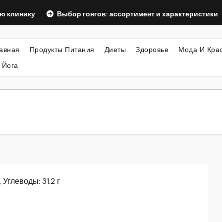
у
Выбор гонгов: ассортимент и характеристики
Офо
авная
Продукты Питания
Диеты
Здоровье
Мода И Кра
 Йога
 Углеводы: 31.2 г