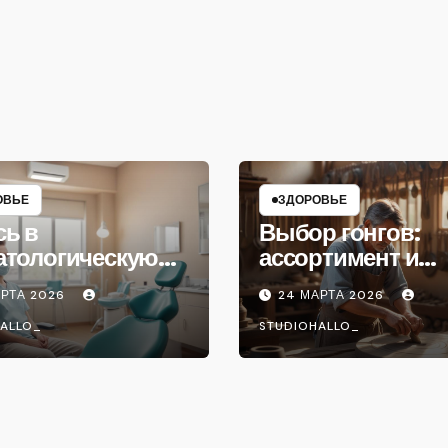
ОВЬЕ
ЗДОРОВЬЕ
сь в
Выбор гонгов:
атологическую
ассортимент и
ику
характеристики
АРТА 2026
24 МАРТА 2026
ALLO_
STUDIOHALLO_