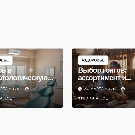
ОВЬЕ
ЗДОРОВЬЕ
сь в
Выбор гонгов:
атологическую
ассортимент и
ику
характеристики
АРТА 2026
24 МАРТА 2026
ALLO_
STUDIOHALLO_