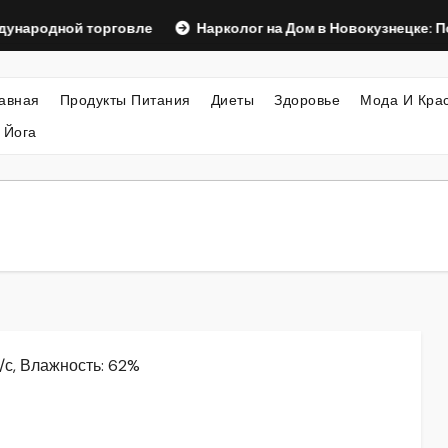
ой торговле
Нарколог на Дом в Новокузнецке: Помощь, К
авная
Продукты Питания
Диеты
Здоровье
Мода И Кра
 Йога
м/с, Влажность: 62%