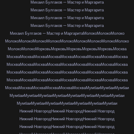
Михаил Булгаков — Мастер и Маргарита
Михаил Булгаков — Мастер и Маргарита
Михаил Булгаков — Мастер и Маргарита
Михаил Булгаков — Мастер и Маргарита
Михаил Булгаков — Мастер и Маргарита
Молоко
Молоко
Молоко
Молоко
Молоко
Молоко
Молоко
Молоко
Молоко
Молоко
Молоко
Молоко
Молоко
Молоко
Морковь
Морковь
Морковь
Морковь
Морковь
Москва
Москва
Москва
Москва
Москва
Москва
Москва
Москва
Москва
Москва
Москва
Москва
Москва
Москва
Москва
Москва
Москва
Москва
Москва
Москва
Москва
Москва
Москва
Москва
Москва
Москва
Москва
Москва
Москва
Москва
Москва
Москва
Москва
Москва
Москва
Москва
Москва
Москва
Москва
Москва
Москва
Москва
Москва
Мумбаи
Мумбаи
Мумбаи
Мумбаи
Мумбаи
Мумбаи
Мумбаи
Мумбаи
Мумбаи
Мумбаи
Мумбаи
Мумбаи
Мумбаи
Мумбаи
Мумбаи
Мумбаи
Мумбаи
Мумбаи
Нижний Новгород
Нижний Новгород
Нижний Новгород
Нижний Новгород
Нижний Новгород
Нижний Новгород
Нижний Новгород
Нижний Новгород
Нижний Новгород