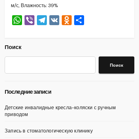
м/с, Влажность: 39%
W
Vi
T
V
O
О
h
b
el
K
d
тп
at
er
e
n
р
s
gr
o
а
Поиск
A
a
kl
в
Поиск
p
m
a
и
p
ss
ть
ni
Последние записи
ki
Детские инвалидные кресла-коляски с ручным
приводом
Запись в стоматологическую клинику