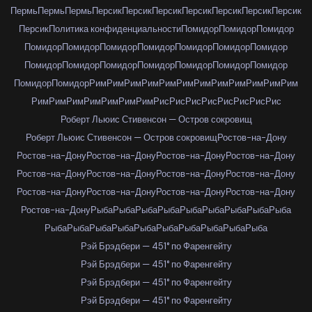
Пермь
Пермь
Пермь
Персик
Персик
Персик
Персик
Персик
Персик
Персик
Персик
Политика конфиденциальности
Помидор
Помидор
Помидор
Помидор
Помидор
Помидор
Помидор
Помидор
Помидор
Помидор
Помидор
Помидор
Помидор
Помидор
Помидор
Помидор
Помидор
Помидор
Помидор
Рим
Рим
Рим
Рим
Рим
Рим
Рим
Рим
Рим
Рим
Рим
Рим
Рим
Рим
Рим
Рим
Рим
Рим
Рим
Рис
Рис
Рис
Рис
Рис
Рис
Рис
Рис
Роберт Льюис Стивенсон — Остров сокровищ
Роберт Льюис Стивенсон — Остров сокровищ
Ростов-на-Дону
Ростов-на-Дону
Ростов-на-Дону
Ростов-на-Дону
Ростов-на-Дону
Ростов-на-Дону
Ростов-на-Дону
Ростов-на-Дону
Ростов-на-Дону
Ростов-на-Дону
Ростов-на-Дону
Ростов-на-Дону
Ростов-на-Дону
Ростов-на-Дону
Рыба
Рыба
Рыба
Рыба
Рыба
Рыба
Рыба
Рыба
Рыба
Рыба
Рыба
Рыба
Рыба
Рыба
Рыба
Рыба
Рыба
Рыба
Рыба
Рэй Брэдбери — 451° по Фаренгейту
Рэй Брэдбери — 451° по Фаренгейту
Рэй Брэдбери — 451° по Фаренгейту
Рэй Брэдбери — 451° по Фаренгейту