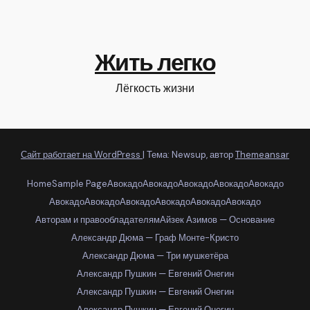
Жить легко
Лёгкость жизни
Сайт работает на WordPress
|
Тема: Newsup, автор
Themeansar
Home
Sample Page
Авокадо
Авокадо
Авокадо
Авокадо
Авокадо
Авокадо
Авокадо
Авокадо
Авокадо
Авокадо
Авокадо
Авторам и правообладателям
Айзек Азимов — Основание
Александр Дюма — Граф Монте-Кристо
Александр Дюма — Три мушкетёра
Александр Пушкин — Евгений Онегин
Александр Пушкин — Евгений Онегин
Александр Пушкин — Евгений Онегин