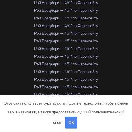
Рэй Брэдбери — 451° по Фаренгейту
Рэй Брэдбери — 451° по Фаренгейту
Рэй Брэдбери — 451° по Фаренгейту
Рэй Брэдбери — 451° по Фаренгейту
Рэй Брэдбери — 451° по Фаренгейту
Рэй Брэдбери — 451° по Фаренгейту
Рэй Брэдбери — 451° по Фаренгейту
Рэй Брэдбери — 451° по Фаренгейту
Рэй Брэдбери — 451° по Фаренгейту
Рэй Брэдбери — 451° по Фаренгейту
Рэй Брэдбери — 451° по Фаренгейту
Рэй Брэдбери — 451° по Фаренгейту
Рэй Брэдбери — 451° по Фаренгейту
Рэй Брэдбери — 451° по Фаренгейту
Этот сайт использует куки-файлы и другие технологии, чтобы помочь
Рэй Брэдбери — 451° по Фаренгейту
вам в навигации, а также предоставить лучший пользовательский
Рэй Брэдбери — 451° по Фаренгейту
опыт.
OK
Рэй Брэдбери — 451° по Фаренгейту