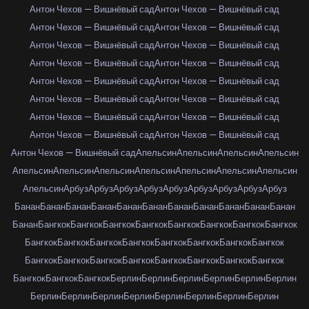
Антон Чехов — Вишнёвый сад
Антон Чехов — Вишнёвый сад
Антон Чехов — Вишнёвый сад
Антон Чехов — Вишнёвый сад
Антон Чехов — Вишнёвый сад
Антон Чехов — Вишнёвый сад
Антон Чехов — Вишнёвый сад
Антон Чехов — Вишнёвый сад
Антон Чехов — Вишнёвый сад
Антон Чехов — Вишнёвый сад
Антон Чехов — Вишнёвый сад
Антон Чехов — Вишнёвый сад
Антон Чехов — Вишнёвый сад
Антон Чехов — Вишнёвый сад
Антон Чехов — Вишнёвый сад
Антон Чехов — Вишнёвый сад
Антон Чехов — Вишнёвый сад
Апельсин
Апельсин
Апельсин
Апельсин
Апельсин
Апельсин
Апельсин
Апельсин
Апельсин
Апельсин
Апельсин
Апельсин
Арбуз
Арбуз
Арбуз
Арбуз
Арбуз
Арбуз
Арбуз
Арбуз
Арбуз
Банан
Банан
Банан
Банан
Банан
Банан
Банан
Банан
Банан
Банан
Банан
Банан
Бангкок
Бангкок
Бангкок
Бангкок
Бангкок
Бангкок
Бангкок
Бангкок
Бангкок
Бангкок
Бангкок
Бангкок
Бангкок
Бангкок
Бангкок
Бангкок
Бангкок
Бангкок
Бангкок
Бангкок
Бангкок
Бангкок
Бангкок
Бангкок
Бангкок
Бангкок
Бангкок
Берлин
Берлин
Берлин
Берлин
Берлин
Берлин
Берлин
Берлин
Берлин
Берлин
Берлин
Берлин
Берлин
Берлин