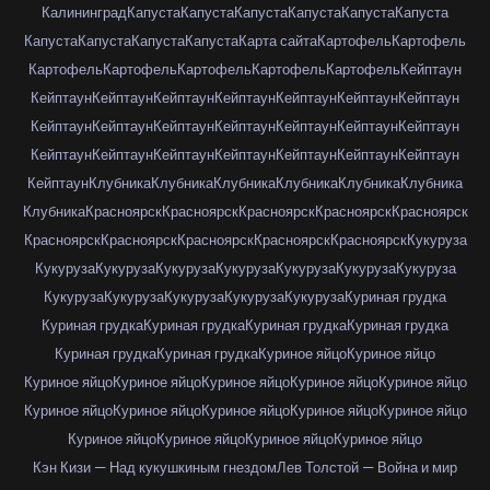
Калининград
Капуста
Капуста
Капуста
Капуста
Капуста
Капуста
Капуста
Капуста
Капуста
Капуста
Карта сайта
Картофель
Картофель
Картофель
Картофель
Картофель
Картофель
Картофель
Кейптаун
Кейптаун
Кейптаун
Кейптаун
Кейптаун
Кейптаун
Кейптаун
Кейптаун
Кейптаун
Кейптаун
Кейптаун
Кейптаун
Кейптаун
Кейптаун
Кейптаун
Кейптаун
Кейптаун
Кейптаун
Кейптаун
Кейптаун
Кейптаун
Кейптаун
Кейптаун
Клубника
Клубника
Клубника
Клубника
Клубника
Клубника
Клубника
Красноярск
Красноярск
Красноярск
Красноярск
Красноярск
Красноярск
Красноярск
Красноярск
Красноярск
Красноярск
Кукуруза
Кукуруза
Кукуруза
Кукуруза
Кукуруза
Кукуруза
Кукуруза
Кукуруза
Кукуруза
Кукуруза
Кукуруза
Кукуруза
Кукуруза
Куриная грудка
Куриная грудка
Куриная грудка
Куриная грудка
Куриная грудка
Куриная грудка
Куриная грудка
Куриное яйцо
Куриное яйцо
Куриное яйцо
Куриное яйцо
Куриное яйцо
Куриное яйцо
Куриное яйцо
Куриное яйцо
Куриное яйцо
Куриное яйцо
Куриное яйцо
Куриное яйцо
Куриное яйцо
Куриное яйцо
Куриное яйцо
Куриное яйцо
Кэн Кизи — Над кукушкиным гнездом
Лев Толстой — Война и мир