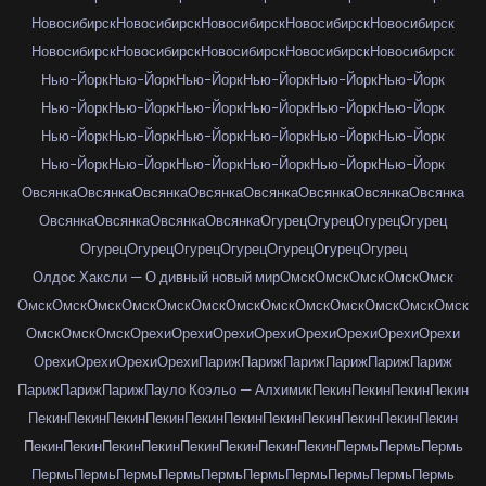
Новосибирск
Новосибирск
Новосибирск
Новосибирск
Новосибирск
Новосибирск
Новосибирск
Новосибирск
Новосибирск
Новосибирск
Нью-Йорк
Нью-Йорк
Нью-Йорк
Нью-Йорк
Нью-Йорк
Нью-Йорк
Нью-Йорк
Нью-Йорк
Нью-Йорк
Нью-Йорк
Нью-Йорк
Нью-Йорк
Нью-Йорк
Нью-Йорк
Нью-Йорк
Нью-Йорк
Нью-Йорк
Нью-Йорк
Нью-Йорк
Нью-Йорк
Нью-Йорк
Нью-Йорк
Нью-Йорк
Нью-Йорк
Овсянка
Овсянка
Овсянка
Овсянка
Овсянка
Овсянка
Овсянка
Овсянка
Овсянка
Овсянка
Овсянка
Овсянка
Огурец
Огурец
Огурец
Огурец
Огурец
Огурец
Огурец
Огурец
Огурец
Огурец
Огурец
Олдос Хаксли — О дивный новый мир
Омск
Омск
Омск
Омск
Омск
Омск
Омск
Омск
Омск
Омск
Омск
Омск
Омск
Омск
Омск
Омск
Омск
Омск
Омск
Омск
Омск
Орехи
Орехи
Орехи
Орехи
Орехи
Орехи
Орехи
Орехи
Орехи
Орехи
Орехи
Орехи
Париж
Париж
Париж
Париж
Париж
Париж
Париж
Париж
Париж
Пауло Коэльо — Алхимик
Пекин
Пекин
Пекин
Пекин
Пекин
Пекин
Пекин
Пекин
Пекин
Пекин
Пекин
Пекин
Пекин
Пекин
Пекин
Пекин
Пекин
Пекин
Пекин
Пекин
Пекин
Пекин
Пекин
Пермь
Пермь
Пермь
Пермь
Пермь
Пермь
Пермь
Пермь
Пермь
Пермь
Пермь
Пермь
Пермь