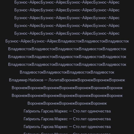
Буэнос-Айрес
Буэнос-Айрес
Буэнос-Айрес
Буэнос-Айрес
Буэнос-Айрес
Буэнос-Айрес
Буэнос-Айрес
Буэнос-Айрес
Буэнос-Айрес
Буэнос-Айрес
Буэнос-Айрес
Буэнос-Айрес
Буэнос-Айрес
Буэнос-Айрес
Буэнос-Айрес
Буэнос-Айрес
Буэнос-Айрес
Буэнос-Айрес
Буэнос-Айрес
Буэнос-Айрес
Буэнос-Айрес
Буэнос-Айрес
Владивосток
Владивосток
Владивосток
Владивосток
Владивосток
Владивосток
Владивосток
Владивосток
Владивосток
Владивосток
Владивосток
Владивосток
Владивосток
Владивосток
Владивосток
Владивосток
Владивосток
Владивосток
Владивосток
Владивосток
Владивосток
Владивосток
Владимир Набоков — Лолита
Воронеж
Воронеж
Воронеж
Воронеж
Воронеж
Воронеж
Воронеж
Воронеж
Воронеж
Воронеж
Воронеж
Воронеж
Воронеж
Воронеж
Воронеж
Воронеж
Воронеж
Воронеж
Воронеж
Воронеж
Воронеж
Воронеж
Воронеж
Габриэль Гарсиа Маркес — Сто лет одиночества
Габриэль Гарсиа Маркес — Сто лет одиночества
Габриэль Гарсиа Маркес — Сто лет одиночества