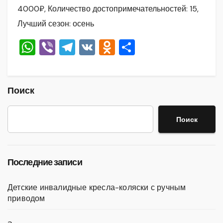
4000₽, Количество достопримечательностей: 15,
Лучший сезон: осень
W
Vi
T
V
O
О
h
b
el
K
d
тп
at
er
e
n
р
s
gr
o
а
Поиск
A
a
kl
в
Поиск
p
m
a
и
p
ss
ть
ni
Последние записи
ki
Детские инвалидные кресла-коляски с ручным
приводом