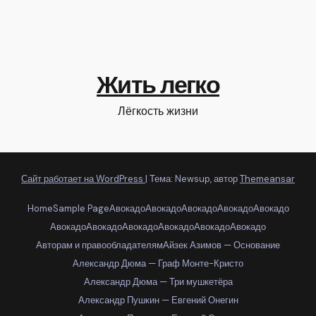
Жить легко
Лёгкость жизни
Сайт работает на WordPress
|
Тема: Newsup, автор
Themeansar
Home
Sample Page
Авокадо
Авокадо
Авокадо
Авокадо
Авокадо
Авокадо
Авокадо
Авокадо
Авокадо
Авокадо
Авокадо
Авторам и правообладателям
Айзек Азимов — Основание
Александр Дюма — Граф Монте-Кристо
Александр Дюма — Три мушкетёра
Александр Пушкин — Евгений Онегин