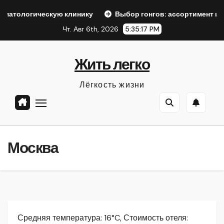
Перейти
скую клинику
Выбор гонгов: ассортимент и характеристи
к
Чт. Авг 6th, 2026
5:35:18 PM
содержанию
Жить легко
Лёгкость жизни
Москва
Средняя температура: 16°C, Стоимость отеля: