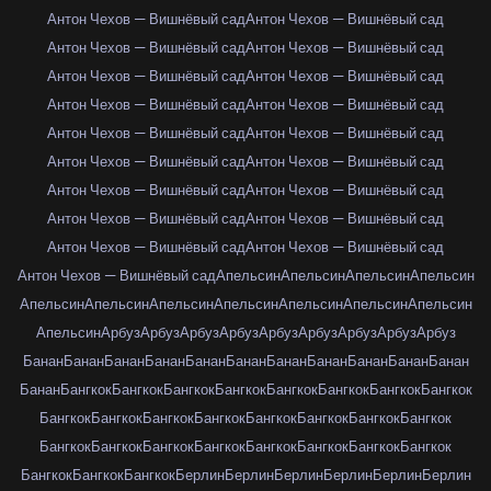
Антон Чехов — Вишнёвый сад
Антон Чехов — Вишнёвый сад
Антон Чехов — Вишнёвый сад
Антон Чехов — Вишнёвый сад
Антон Чехов — Вишнёвый сад
Антон Чехов — Вишнёвый сад
Антон Чехов — Вишнёвый сад
Антон Чехов — Вишнёвый сад
Антон Чехов — Вишнёвый сад
Антон Чехов — Вишнёвый сад
Антон Чехов — Вишнёвый сад
Антон Чехов — Вишнёвый сад
Антон Чехов — Вишнёвый сад
Антон Чехов — Вишнёвый сад
Антон Чехов — Вишнёвый сад
Антон Чехов — Вишнёвый сад
Антон Чехов — Вишнёвый сад
Антон Чехов — Вишнёвый сад
Антон Чехов — Вишнёвый сад
Апельсин
Апельсин
Апельсин
Апельсин
Апельсин
Апельсин
Апельсин
Апельсин
Апельсин
Апельсин
Апельсин
Апельсин
Арбуз
Арбуз
Арбуз
Арбуз
Арбуз
Арбуз
Арбуз
Арбуз
Арбуз
Банан
Банан
Банан
Банан
Банан
Банан
Банан
Банан
Банан
Банан
Банан
Банан
Бангкок
Бангкок
Бангкок
Бангкок
Бангкок
Бангкок
Бангкок
Бангкок
Бангкок
Бангкок
Бангкок
Бангкок
Бангкок
Бангкок
Бангкок
Бангкок
Бангкок
Бангкок
Бангкок
Бангкок
Бангкок
Бангкок
Бангкок
Бангкок
Бангкок
Бангкок
Бангкок
Берлин
Берлин
Берлин
Берлин
Берлин
Берлин