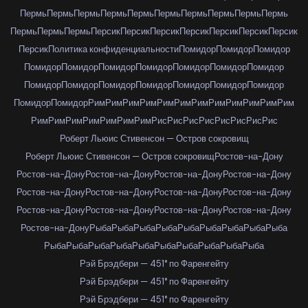
Пермь
Пермь
Пермь
Пермь
Пермь
Пермь
Пермь
Пермь
Пермь
Пермь
Пермь
Пермь
Пермь
Персик
Персик
Персик
Персик
Персик
Персик
Персик
Персик
Политика конфиденциальности
Помидор
Помидор
Помидор
Помидор
Помидор
Помидор
Помидор
Помидор
Помидор
Помидор
Помидор
Помидор
Помидор
Помидор
Помидор
Помидор
Помидор
Помидор
Помидор
Рим
Рим
Рим
Рим
Рим
Рим
Рим
Рим
Рим
Рим
Рим
Рим
Рим
Рим
Рим
Рим
Рим
Рим
Рим
Рис
Рис
Рис
Рис
Рис
Рис
Рис
Рис
Роберт Льюис Стивенсон — Остров сокровищ
Роберт Льюис Стивенсон — Остров сокровищ
Ростов-на-Дону
Ростов-на-Дону
Ростов-на-Дону
Ростов-на-Дону
Ростов-на-Дону
Ростов-на-Дону
Ростов-на-Дону
Ростов-на-Дону
Ростов-на-Дону
Ростов-на-Дону
Ростов-на-Дону
Ростов-на-Дону
Ростов-на-Дону
Ростов-на-Дону
Рыба
Рыба
Рыба
Рыба
Рыба
Рыба
Рыба
Рыба
Рыба
Рыба
Рыба
Рыба
Рыба
Рыба
Рыба
Рыба
Рыба
Рыба
Рыба
Рэй Брэдбери — 451° по Фаренгейту
Рэй Брэдбери — 451° по Фаренгейту
Рэй Брэдбери — 451° по Фаренгейту