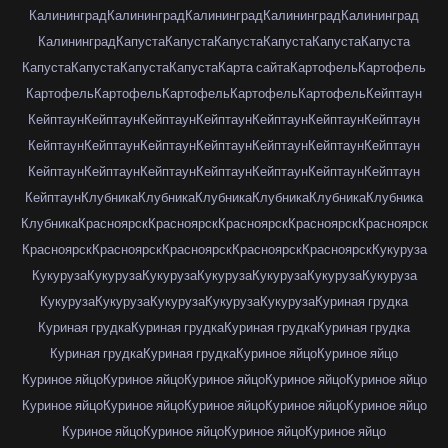
Калининград
Калининград
Калининград
Калининград
Калининград
Калининград
Капуста
Капуста
Капуста
Капуста
Капуста
Капуста
Капуста
Капуста
Капуста
Капуста
Карта сайта
Картофель
Картофель
Картофель
Картофель
Картофель
Картофель
Картофель
Кейптаун
Кейптаун
Кейптаун
Кейптаун
Кейптаун
Кейптаун
Кейптаун
Кейптаун
Кейптаун
Кейптаун
Кейптаун
Кейптаун
Кейптаун
Кейптаун
Кейптаун
Кейптаун
Кейптаун
Кейптаун
Кейптаун
Кейптаун
Кейптаун
Кейптаун
Кейптаун
Клубника
Клубника
Клубника
Клубника
Клубника
Клубника
Клубника
Красноярск
Красноярск
Красноярск
Красноярск
Красноярск
Красноярск
Красноярск
Красноярск
Красноярск
Красноярск
Кукуруза
Кукуруза
Кукуруза
Кукуруза
Кукуруза
Кукуруза
Кукуруза
Кукуруза
Кукуруза
Кукуруза
Кукуруза
Кукуруза
Кукуруза
Куриная грудка
Куриная грудка
Куриная грудка
Куриная грудка
Куриная грудка
Куриная грудка
Куриная грудка
Куриное яйцо
Куриное яйцо
Куриное яйцо
Куриное яйцо
Куриное яйцо
Куриное яйцо
Куриное яйцо
Куриное яйцо
Куриное яйцо
Куриное яйцо
Куриное яйцо
Куриное яйцо
Куриное яйцо
Куриное яйцо
Куриное яйцо
Куриное яйцо