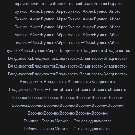
Берлин
Берлин
Берлин
Берлин
Берлин
Берлин
Берлин
Берлин
Буэнос-Айрес
Буэнос-Айрес
Буэнос-Айрес
Буэнос-Айрес
Буэнос-Айрес
Буэнос-Айрес
Буэнос-Айрес
Буэнос-Айрес
Буэнос-Айрес
Буэнос-Айрес
Буэнос-Айрес
Буэнос-Айрес
Буэнос-Айрес
Буэнос-Айрес
Буэнос-Айрес
Буэнос-Айрес
Буэнос-Айрес
Буэнос-Айрес
Буэнос-Айрес
Буэнос-Айрес
Буэнос-Айрес
Буэнос-Айрес
Владивосток
Владивосток
Владивосток
Владивосток
Владивосток
Владивосток
Владивосток
Владивосток
Владивосток
Владивосток
Владивосток
Владивосток
Владивосток
Владивосток
Владивосток
Владивосток
Владивосток
Владивосток
Владивосток
Владивосток
Владивосток
Владивосток
Владимир Набоков — Лолита
Воронеж
Воронеж
Воронеж
Воронеж
Воронеж
Воронеж
Воронеж
Воронеж
Воронеж
Воронеж
Воронеж
Воронеж
Воронеж
Воронеж
Воронеж
Воронеж
Воронеж
Воронеж
Воронеж
Воронеж
Воронеж
Воронеж
Воронеж
Габриэль Гарсиа Маркес — Сто лет одиночества
Габриэль Гарсиа Маркес — Сто лет одиночества