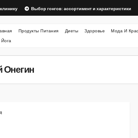
Выбор гонгов: ассортимент и характеристики
Офор
авная
Продукты Питания
Диеты
Здоровье
Мода И Кра
 Йога
й Онегин
я