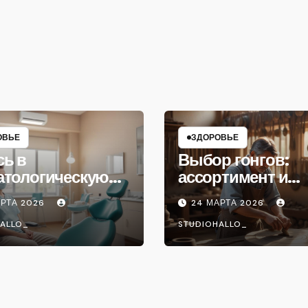
ОВЬЕ
ЗДОРОВЬЕ
сь в
Выбор гонгов:
атологическую
ассортимент и
ику
характеристики
АРТА 2026
24 МАРТА 2026
ALLO_
STUDIOHALLO_