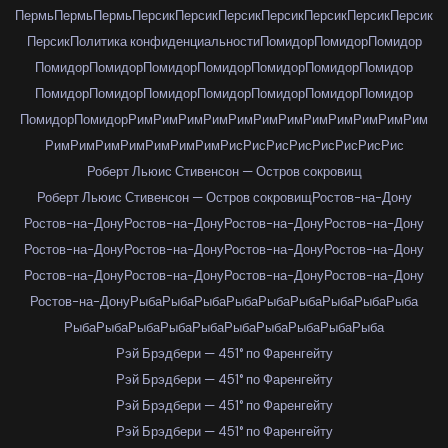
Пермь
Пермь
Пермь
Персик
Персик
Персик
Персик
Персик
Персик
Персик
Персик
Политика конфиденциальности
Помидор
Помидор
Помидор
Помидор
Помидор
Помидор
Помидор
Помидор
Помидор
Помидор
Помидор
Помидор
Помидор
Помидор
Помидор
Помидор
Помидор
Помидор
Помидор
Рим
Рим
Рим
Рим
Рим
Рим
Рим
Рим
Рим
Рим
Рим
Рим
Рим
Рим
Рим
Рим
Рим
Рим
Рим
Рис
Рис
Рис
Рис
Рис
Рис
Рис
Рис
Роберт Льюис Стивенсон — Остров сокровищ
Роберт Льюис Стивенсон — Остров сокровищ
Ростов-на-Дону
Ростов-на-Дону
Ростов-на-Дону
Ростов-на-Дону
Ростов-на-Дону
Ростов-на-Дону
Ростов-на-Дону
Ростов-на-Дону
Ростов-на-Дону
Ростов-на-Дону
Ростов-на-Дону
Ростов-на-Дону
Ростов-на-Дону
Ростов-на-Дону
Рыба
Рыба
Рыба
Рыба
Рыба
Рыба
Рыба
Рыба
Рыба
Рыба
Рыба
Рыба
Рыба
Рыба
Рыба
Рыба
Рыба
Рыба
Рыба
Рэй Брэдбери — 451° по Фаренгейту
Рэй Брэдбери — 451° по Фаренгейту
Рэй Брэдбери — 451° по Фаренгейту
Рэй Брэдбери — 451° по Фаренгейту