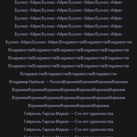
Буэнос-Айрес
Буэнос-Айрес
Буэнос-Айрес
Буэнос-Айрес
Буэнос-Айрес
Буэнос-Айрес
Буэнос-Айрес
Буэнос-Айрес
Буэнос-Айрес
Буэнос-Айрес
Буэнос-Айрес
Буэнос-Айрес
Буэнос-Айрес
Буэнос-Айрес
Буэнос-Айрес
Буэнос-Айрес
Буэнос-Айрес
Буэнос-Айрес
Буэнос-Айрес
Буэнос-Айрес
Буэнос-Айрес
Буэнос-Айрес
Владивосток
Владивосток
Владивосток
Владивосток
Владивосток
Владивосток
Владивосток
Владивосток
Владивосток
Владивосток
Владивосток
Владивосток
Владивосток
Владивосток
Владивосток
Владивосток
Владивосток
Владивосток
Владивосток
Владивосток
Владивосток
Владивосток
Владимир Набоков — Лолита
Воронеж
Воронеж
Воронеж
Воронеж
Воронеж
Воронеж
Воронеж
Воронеж
Воронеж
Воронеж
Воронеж
Воронеж
Воронеж
Воронеж
Воронеж
Воронеж
Воронеж
Воронеж
Воронеж
Воронеж
Воронеж
Воронеж
Воронеж
Габриэль Гарсиа Маркес — Сто лет одиночества
Габриэль Гарсиа Маркес — Сто лет одиночества
Габриэль Гарсиа Маркес — Сто лет одиночества