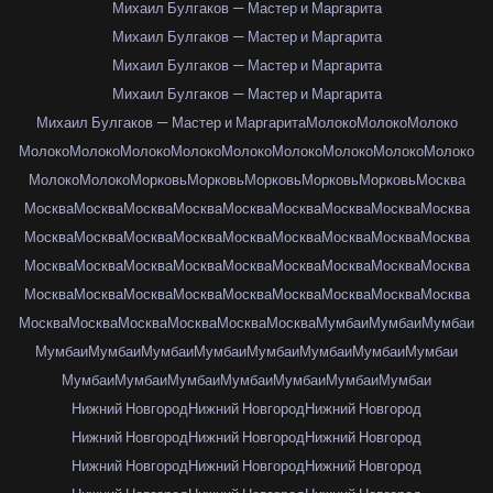
Михаил Булгаков — Мастер и Маргарита
Михаил Булгаков — Мастер и Маргарита
Михаил Булгаков — Мастер и Маргарита
Михаил Булгаков — Мастер и Маргарита
Михаил Булгаков — Мастер и Маргарита
Молоко
Молоко
Молоко
Молоко
Молоко
Молоко
Молоко
Молоко
Молоко
Молоко
Молоко
Молоко
Молоко
Молоко
Морковь
Морковь
Морковь
Морковь
Морковь
Москва
Москва
Москва
Москва
Москва
Москва
Москва
Москва
Москва
Москва
Москва
Москва
Москва
Москва
Москва
Москва
Москва
Москва
Москва
Москва
Москва
Москва
Москва
Москва
Москва
Москва
Москва
Москва
Москва
Москва
Москва
Москва
Москва
Москва
Москва
Москва
Москва
Москва
Москва
Москва
Москва
Москва
Москва
Мумбаи
Мумбаи
Мумбаи
Мумбаи
Мумбаи
Мумбаи
Мумбаи
Мумбаи
Мумбаи
Мумбаи
Мумбаи
Мумбаи
Мумбаи
Мумбаи
Мумбаи
Мумбаи
Мумбаи
Мумбаи
Нижний Новгород
Нижний Новгород
Нижний Новгород
Нижний Новгород
Нижний Новгород
Нижний Новгород
Нижний Новгород
Нижний Новгород
Нижний Новгород