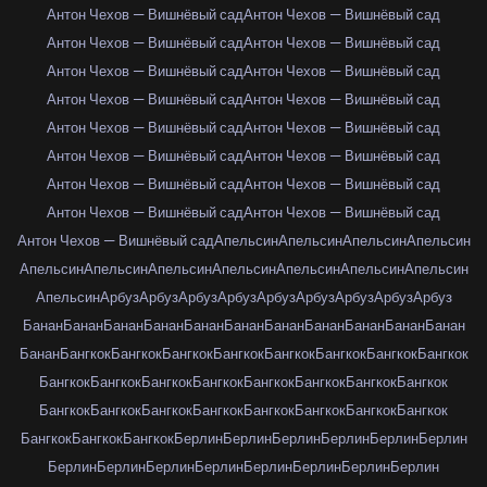
Антон Чехов — Вишнёвый сад
Антон Чехов — Вишнёвый сад
Антон Чехов — Вишнёвый сад
Антон Чехов — Вишнёвый сад
Антон Чехов — Вишнёвый сад
Антон Чехов — Вишнёвый сад
Антон Чехов — Вишнёвый сад
Антон Чехов — Вишнёвый сад
Антон Чехов — Вишнёвый сад
Антон Чехов — Вишнёвый сад
Антон Чехов — Вишнёвый сад
Антон Чехов — Вишнёвый сад
Антон Чехов — Вишнёвый сад
Антон Чехов — Вишнёвый сад
Антон Чехов — Вишнёвый сад
Антон Чехов — Вишнёвый сад
Антон Чехов — Вишнёвый сад
Апельсин
Апельсин
Апельсин
Апельсин
Апельсин
Апельсин
Апельсин
Апельсин
Апельсин
Апельсин
Апельсин
Апельсин
Арбуз
Арбуз
Арбуз
Арбуз
Арбуз
Арбуз
Арбуз
Арбуз
Арбуз
Банан
Банан
Банан
Банан
Банан
Банан
Банан
Банан
Банан
Банан
Банан
Банан
Бангкок
Бангкок
Бангкок
Бангкок
Бангкок
Бангкок
Бангкок
Бангкок
Бангкок
Бангкок
Бангкок
Бангкок
Бангкок
Бангкок
Бангкок
Бангкок
Бангкок
Бангкок
Бангкок
Бангкок
Бангкок
Бангкок
Бангкок
Бангкок
Бангкок
Бангкок
Бангкок
Берлин
Берлин
Берлин
Берлин
Берлин
Берлин
Берлин
Берлин
Берлин
Берлин
Берлин
Берлин
Берлин
Берлин