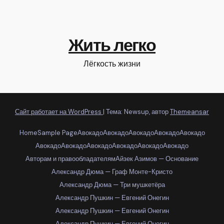
Жить легко
Лёгкость жизни
Сайт работает на WordPress
|
Тема: Newsup, автор
Themeansar
Home
Sample Page
Авокадо
Авокадо
Авокадо
Авокадо
Авокадо
Авокадо
Авокадо
Авокадо
Авокадо
Авокадо
Авокадо
Авторам и правообладателям
Айзек Азимов — Основание
Александр Дюма — Граф Монте-Кристо
Александр Дюма — Три мушкетёра
Александр Пушкин — Евгений Онегин
Александр Пушкин — Евгений Онегин
Александр Пушкин — Евгений Онегин