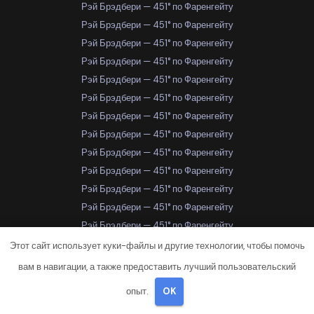
Рэй Брэдбери — 451° по Фаренгейту
Рэй Брэдбери — 451° по Фаренгейту
Рэй Брэдбери — 451° по Фаренгейту
Рэй Брэдбери — 451° по Фаренгейту
Рэй Брэдбери — 451° по Фаренгейту
Рэй Брэдбери — 451° по Фаренгейту
Рэй Брэдбери — 451° по Фаренгейту
Рэй Брэдбери — 451° по Фаренгейту
Рэй Брэдбери — 451° по Фаренгейту
Рэй Брэдбери — 451° по Фаренгейту
Рэй Брэдбери — 451° по Фаренгейту
Рэй Брэдбери — 451° по Фаренгейту
Рэй Брэдбери — 451° по Фаренгейту
Рэй Брэдбери — 451° по Фаренгейту
Этот сайт использует куки-файлы и другие технологии, чтобы помочь
Рэй Брэдбери — 451° по Фаренгейту
вам в навигации, а также предоставить лучший пользовательский
Рэй Брэдбери — 451° по Фаренгейту
опыт.
OK
Рэй Брэдбери — 451° по Фаренгейту