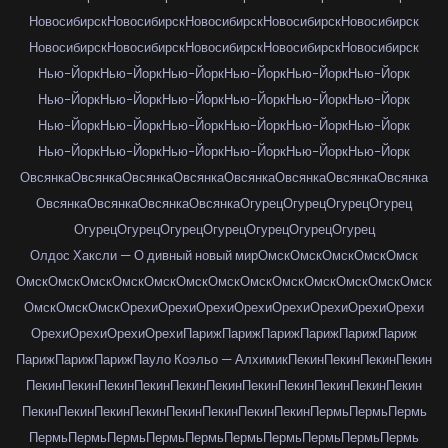
Новосибирск
Новосибирск
Новосибирск
Новосибирск
Новосибирск
Новосибирск
Новосибирск
Новосибирск
Новосибирск
Новосибирск
Нью-Йорк
Нью-Йорк
Нью-Йорк
Нью-Йорк
Нью-Йорк
Нью-Йорк
Нью-Йорк
Нью-Йорк
Нью-Йорк
Нью-Йорк
Нью-Йорк
Нью-Йорк
Нью-Йорк
Нью-Йорк
Нью-Йорк
Нью-Йорк
Нью-Йорк
Нью-Йорк
Нью-Йорк
Нью-Йорк
Нью-Йорк
Нью-Йорк
Нью-Йорк
Нью-Йорк
Овсянка
Овсянка
Овсянка
Овсянка
Овсянка
Овсянка
Овсянка
Овсянка
Овсянка
Овсянка
Овсянка
Овсянка
Огурец
Огурец
Огурец
Огурец
Огурец
Огурец
Огурец
Огурец
Огурец
Огурец
Огурец
Олдос Хаксли — О дивный новый мир
Омск
Омск
Омск
Омск
Омск
Омск
Омск
Омск
Омск
Омск
Омск
Омск
Омск
Омск
Омск
Омск
Омск
Омск
Омск
Омск
Омск
Орехи
Орехи
Орехи
Орехи
Орехи
Орехи
Орехи
Орехи
Орехи
Орехи
Орехи
Орехи
Париж
Париж
Париж
Париж
Париж
Париж
Париж
Париж
Париж
Пауло Коэльо — Алхимик
Пекин
Пекин
Пекин
Пекин
Пекин
Пекин
Пекин
Пекин
Пекин
Пекин
Пекин
Пекин
Пекин
Пекин
Пекин
Пекин
Пекин
Пекин
Пекин
Пекин
Пекин
Пекин
Пекин
Пермь
Пермь
Пермь
Пермь
Пермь
Пермь
Пермь
Пермь
Пермь
Пермь
Пермь
Пермь
Пермь