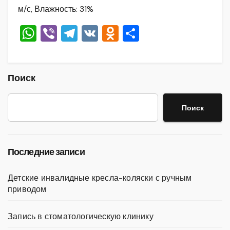
м/с, Влажность: 31%
W
Vi
T
V
O
О
h
b
el
K
d
тп
at
er
e
n
р
s
gr
o
а
Поиск
A
a
kl
в
Поиск
p
m
a
и
p
ss
ть
ni
Последние записи
ki
Детские инвалидные кресла-коляски с ручным
приводом
Запись в стоматологическую клинику