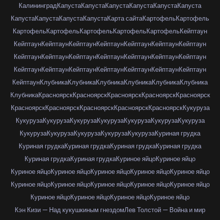
Калининград
Капуста
Капуста
Капуста
Капуста
Капуста
Капуста
Капуста
Капуста
Капуста
Капуста
Карта сайта
Картофель
Картофель
Картофель
Картофель
Картофель
Картофель
Картофель
Кейптаун
Кейптаун
Кейптаун
Кейптаун
Кейптаун
Кейптаун
Кейптаун
Кейптаун
Кейптаун
Кейптаун
Кейптаун
Кейптаун
Кейптаун
Кейптаун
Кейптаун
Кейптаун
Кейптаун
Кейптаун
Кейптаун
Кейптаун
Кейптаун
Кейптаун
Кейптаун
Клубника
Клубника
Клубника
Клубника
Клубника
Клубника
Клубника
Красноярск
Красноярск
Красноярск
Красноярск
Красноярск
Красноярск
Красноярск
Красноярск
Красноярск
Красноярск
Кукуруза
Кукуруза
Кукуруза
Кукуруза
Кукуруза
Кукуруза
Кукуруза
Кукуруза
Кукуруза
Кукуруза
Кукуруза
Кукуруза
Кукуруза
Куриная грудка
Куриная грудка
Куриная грудка
Куриная грудка
Куриная грудка
Куриная грудка
Куриная грудка
Куриное яйцо
Куриное яйцо
Куриное яйцо
Куриное яйцо
Куриное яйцо
Куриное яйцо
Куриное яйцо
Куриное яйцо
Куриное яйцо
Куриное яйцо
Куриное яйцо
Куриное яйцо
Куриное яйцо
Куриное яйцо
Куриное яйцо
Куриное яйцо
Кэн Кизи — Над кукушкиным гнездом
Лев Толстой — Война и мир