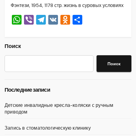
Фэнтези, 1954, 1178 стр. жизнь в суровых условиях
W
Vi
T
V
O
О
h
b
el
K
d
тп
at
er
e
n
р
s
gr
o
а
Поиск
A
a
kl
в
Поиск
p
m
a
и
p
ss
ть
ni
Последние записи
ki
Детские инвалидные кресла-коляски с ручным
приводом
Запись в стоматологическую клинику