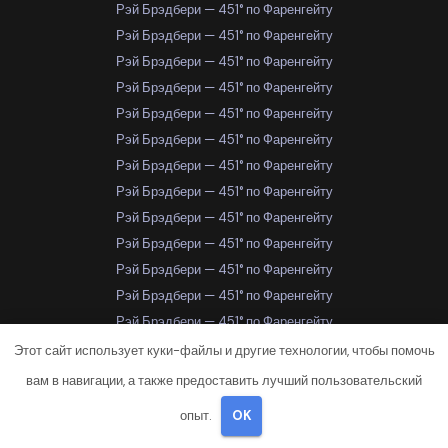
Рэй Брэдбери — 451° по Фаренгейту
Рэй Брэдбери — 451° по Фаренгейту
Рэй Брэдбери — 451° по Фаренгейту
Рэй Брэдбери — 451° по Фаренгейту
Рэй Брэдбери — 451° по Фаренгейту
Рэй Брэдбери — 451° по Фаренгейту
Рэй Брэдбери — 451° по Фаренгейту
Рэй Брэдбери — 451° по Фаренгейту
Рэй Брэдбери — 451° по Фаренгейту
Рэй Брэдбери — 451° по Фаренгейту
Рэй Брэдбери — 451° по Фаренгейту
Рэй Брэдбери — 451° по Фаренгейту
Рэй Брэдбери — 451° по Фаренгейту
Рэй Брэдбери — 451° по Фаренгейту
Этот сайт использует куки-файлы и другие технологии, чтобы помочь
Рэй Брэдбери — 451° по Фаренгейту
вам в навигации, а также предоставить лучший пользовательский
Рэй Брэдбери — 451° по Фаренгейту
опыт.
OK
Рэй Брэдбери — 451° по Фаренгейту