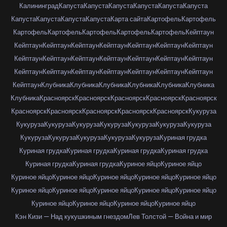
Калининград
Капуста
Капуста
Капуста
Капуста
Капуста
Капуста
Капуста
Капуста
Капуста
Капуста
Карта сайта
Картофель
Картофель
Картофель
Картофель
Картофель
Картофель
Картофель
Кейптаун
Кейптаун
Кейптаун
Кейптаун
Кейптаун
Кейптаун
Кейптаун
Кейптаун
Кейптаун
Кейптаун
Кейптаун
Кейптаун
Кейптаун
Кейптаун
Кейптаун
Кейптаун
Кейптаун
Кейптаун
Кейптаун
Кейптаун
Кейптаун
Кейптаун
Кейптаун
Клубника
Клубника
Клубника
Клубника
Клубника
Клубника
Клубника
Красноярск
Красноярск
Красноярск
Красноярск
Красноярск
Красноярск
Красноярск
Красноярск
Красноярск
Красноярск
Кукуруза
Кукуруза
Кукуруза
Кукуруза
Кукуруза
Кукуруза
Кукуруза
Кукуруза
Кукуруза
Кукуруза
Кукуруза
Кукуруза
Кукуруза
Куриная грудка
Куриная грудка
Куриная грудка
Куриная грудка
Куриная грудка
Куриная грудка
Куриная грудка
Куриное яйцо
Куриное яйцо
Куриное яйцо
Куриное яйцо
Куриное яйцо
Куриное яйцо
Куриное яйцо
Куриное яйцо
Куриное яйцо
Куриное яйцо
Куриное яйцо
Куриное яйцо
Куриное яйцо
Куриное яйцо
Куриное яйцо
Куриное яйцо
Кэн Кизи — Над кукушкиным гнездом
Лев Толстой — Война и мир