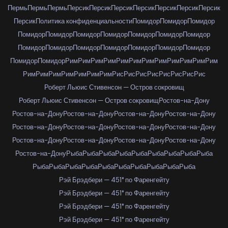
Пермь
Пермь
Пермь
Персик
Персик
Персик
Персик
Персик
Персик
Персик
Персик
Политика конфиденциальности
Помидор
Помидор
Помидор
Помидор
Помидор
Помидор
Помидор
Помидор
Помидор
Помидор
Помидор
Помидор
Помидор
Помидор
Помидор
Помидор
Помидор
Помидор
Помидор
Рим
Рим
Рим
Рим
Рим
Рим
Рим
Рим
Рим
Рим
Рим
Рим
Рим
Рим
Рим
Рим
Рим
Рим
Рим
Рис
Рис
Рис
Рис
Рис
Рис
Рис
Рис
Роберт Льюис Стивенсон — Остров сокровищ
Роберт Льюис Стивенсон — Остров сокровищ
Ростов-на-Дону
Ростов-на-Дону
Ростов-на-Дону
Ростов-на-Дону
Ростов-на-Дону
Ростов-на-Дону
Ростов-на-Дону
Ростов-на-Дону
Ростов-на-Дону
Ростов-на-Дону
Ростов-на-Дону
Ростов-на-Дону
Ростов-на-Дону
Ростов-на-Дону
Рыба
Рыба
Рыба
Рыба
Рыба
Рыба
Рыба
Рыба
Рыба
Рыба
Рыба
Рыба
Рыба
Рыба
Рыба
Рыба
Рыба
Рыба
Рыба
Рэй Брэдбери — 451° по Фаренгейту
Рэй Брэдбери — 451° по Фаренгейту
Рэй Брэдбери — 451° по Фаренгейту
Рэй Брэдбери — 451° по Фаренгейту