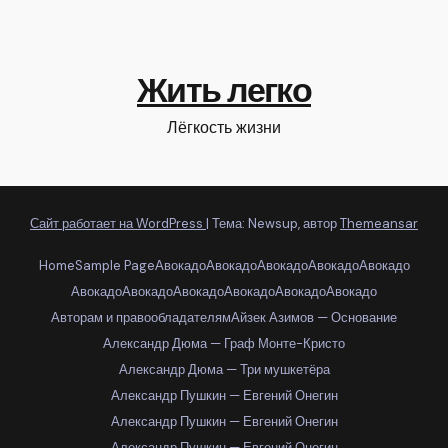
Жить легко
Лёгкость жизни
Сайт работает на WordPress
|
Тема: Newsup, автор
Themeansar
Home
Sample Page
Авокадо
Авокадо
Авокадо
Авокадо
Авокадо
Авокадо
Авокадо
Авокадо
Авокадо
Авокадо
Авокадо
Авторам и правообладателям
Айзек Азимов — Основание
Александр Дюма — Граф Монте-Кристо
Александр Дюма — Три мушкетёра
Александр Пушкин — Евгений Онегин
Александр Пушкин — Евгений Онегин
Александр Пушкин — Евгений Онегин