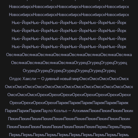
Новосибирск
Новосибирск
Новосибирск
Новосибирск
Новосибирск
Новосибирск
Новосибирск
Новосибирск
Новосибирск
Новосибирск
Нью-Йорк
Нью-Йорк
Нью-Йорк
Нью-Йорк
Нью-Йорк
Нью-Йорк
Нью-Йорк
Нью-Йорк
Нью-Йорк
Нью-Йорк
Нью-Йорк
Нью-Йорк
Нью-Йорк
Нью-Йорк
Нью-Йорк
Нью-Йорк
Нью-Йорк
Нью-Йорк
Нью-Йорк
Нью-Йорк
Нью-Йорк
Нью-Йорк
Нью-Йорк
Нью-Йорк
Овсянка
Овсянка
Овсянка
Овсянка
Овсянка
Овсянка
Овсянка
Овсянка
Овсянка
Овсянка
Овсянка
Овсянка
Огурец
Огурец
Огурец
Огурец
Огурец
Огурец
Огурец
Огурец
Огурец
Огурец
Огурец
Олдос Хаксли — О дивный новый мир
Омск
Омск
Омск
Омск
Омск
Омск
Омск
Омск
Омск
Омск
Омск
Омск
Омск
Омск
Омск
Омск
Омск
Омск
Омск
Омск
Омск
Орехи
Орехи
Орехи
Орехи
Орехи
Орехи
Орехи
Орехи
Орехи
Орехи
Орехи
Орехи
Париж
Париж
Париж
Париж
Париж
Париж
Париж
Париж
Париж
Пауло Коэльо — Алхимик
Пекин
Пекин
Пекин
Пекин
Пекин
Пекин
Пекин
Пекин
Пекин
Пекин
Пекин
Пекин
Пекин
Пекин
Пекин
Пекин
Пекин
Пекин
Пекин
Пекин
Пекин
Пекин
Пекин
Пермь
Пермь
Пермь
Пермь
Пермь
Пермь
Пермь
Пермь
Пермь
Пермь
Пермь
Пермь
Пермь