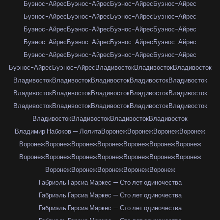
Буэнос-Айрес
Буэнос-Айрес
Буэнос-Айрес
Буэнос-Айрес
Буэнос-Айрес
Буэнос-Айрес
Буэнос-Айрес
Буэнос-Айрес
Буэнос-Айрес
Буэнос-Айрес
Буэнос-Айрес
Буэнос-Айрес
Буэнос-Айрес
Буэнос-Айрес
Буэнос-Айрес
Буэнос-Айрес
Буэнос-Айрес
Буэнос-Айрес
Буэнос-Айрес
Буэнос-Айрес
Буэнос-Айрес
Буэнос-Айрес
Владивосток
Владивосток
Владивосток
Владивосток
Владивосток
Владивосток
Владивосток
Владивосток
Владивосток
Владивосток
Владивосток
Владивосток
Владивосток
Владивосток
Владивосток
Владивосток
Владивосток
Владивосток
Владивосток
Владивосток
Владивосток
Владивосток
Владимир Набоков — Лолита
Воронеж
Воронеж
Воронеж
Воронеж
Воронеж
Воронеж
Воронеж
Воронеж
Воронеж
Воронеж
Воронеж
Воронеж
Воронеж
Воронеж
Воронеж
Воронеж
Воронеж
Воронеж
Воронеж
Воронеж
Воронеж
Воронеж
Воронеж
Габриэль Гарсиа Маркес — Сто лет одиночества
Габриэль Гарсиа Маркес — Сто лет одиночества
Габриэль Гарсиа Маркес — Сто лет одиночества