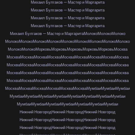
Михаил Булгаков — Мастер и Маргарита
Михаил Булгаков — Мастер и Маргарита
Михаил Булгаков — Мастер и Маргарита
Михаил Булгаков — Мастер и Маргарита
Михаил Булгаков — Мастер и Маргарита
Молоко
Молоко
Молоко
Молоко
Молоко
Молоко
Молоко
Молоко
Молоко
Молоко
Молоко
Молоко
Молоко
Молоко
Морковь
Морковь
Морковь
Морковь
Морковь
Москва
Москва
Москва
Москва
Москва
Москва
Москва
Москва
Москва
Москва
Москва
Москва
Москва
Москва
Москва
Москва
Москва
Москва
Москва
Москва
Москва
Москва
Москва
Москва
Москва
Москва
Москва
Москва
Москва
Москва
Москва
Москва
Москва
Москва
Москва
Москва
Москва
Москва
Москва
Москва
Москва
Москва
Москва
Мумбаи
Мумбаи
Мумбаи
Мумбаи
Мумбаи
Мумбаи
Мумбаи
Мумбаи
Мумбаи
Мумбаи
Мумбаи
Мумбаи
Мумбаи
Мумбаи
Мумбаи
Мумбаи
Мумбаи
Мумбаи
Нижний Новгород
Нижний Новгород
Нижний Новгород
Нижний Новгород
Нижний Новгород
Нижний Новгород
Нижний Новгород
Нижний Новгород
Нижний Новгород