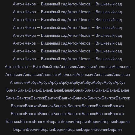
Антон Чехов — Вишнёвый сад
Антон Чехов — Вишнёвый сад
Антон Чехов — Вишнёвый сад
Антон Чехов — Вишнёвый сад
Антон Чехов — Вишнёвый сад
Антон Чехов — Вишнёвый сад
Антон Чехов — Вишнёвый сад
Антон Чехов — Вишнёвый сад
Антон Чехов — Вишнёвый сад
Антон Чехов — Вишнёвый сад
Антон Чехов — Вишнёвый сад
Антон Чехов — Вишнёвый сад
Антон Чехов — Вишнёвый сад
Антон Чехов — Вишнёвый сад
Антон Чехов — Вишнёвый сад
Антон Чехов — Вишнёвый сад
Антон Чехов — Вишнёвый сад
Апельсин
Апельсин
Апельсин
Апельсин
Апельсин
Апельсин
Апельсин
Апельсин
Апельсин
Апельсин
Апельсин
Апельсин
Арбуз
Арбуз
Арбуз
Арбуз
Арбуз
Арбуз
Арбуз
Арбуз
Арбуз
Банан
Банан
Банан
Банан
Банан
Банан
Банан
Банан
Банан
Банан
Банан
Банан
Бангкок
Бангкок
Бангкок
Бангкок
Бангкок
Бангкок
Бангкок
Бангкок
Бангкок
Бангкок
Бангкок
Бангкок
Бангкок
Бангкок
Бангкок
Бангкок
Бангкок
Бангкок
Бангкок
Бангкок
Бангкок
Бангкок
Бангкок
Бангкок
Бангкок
Бангкок
Бангкок
Берлин
Берлин
Берлин
Берлин
Берлин
Берлин
Берлин
Берлин
Берлин
Берлин
Берлин
Берлин
Берлин
Берлин