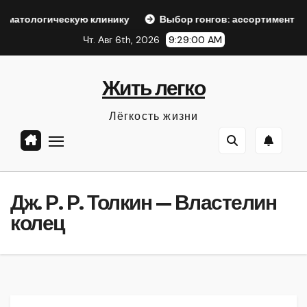
Перейти
скую клинику
Выбор гонгов: ассортимент и характеристи
к
Чт. Авг 6th, 2026
9:29:01 AM
содержанию
Жить легко
Лёгкость жизни
Дж. Р. Р. Толкин — Властелин
колец