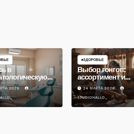
ОВЬЕ
ЗДОРОВЬЕ
сь в
Выбор гонгов:
атологическую
ассортимент и
ику
характеристики
АРТА 2026
24 МАРТА 2026
ALLO_
STUDIOHALLO_