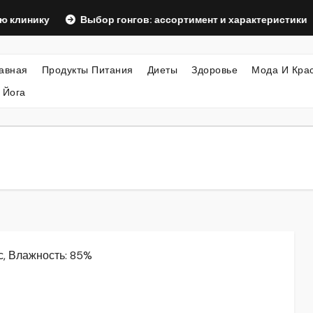
у
Выбор гонгов: ассортимент и характеристики
Офо
авная
Продукты Питания
Диеты
Здоровье
Мода И Кра
 Йога
/с, Влажность: 85%