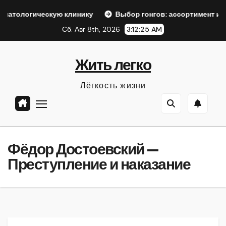
Перейти
скую клинику
Выбор гонгов: ассортимент и характеристи
к
Сб. Авг 8th, 2026
3:12:26 AM
содержанию
Жить легко
Лёгкость жизни
Фёдор Достоевский —
Преступление и наказание