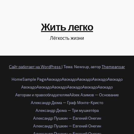
Жить легко
Лёгкость жизни
Сайт работает на WordPress
|
Тема: Newsup, автор
Themeansar
Home
Sample Page
Авокадо
Авокадо
Авокадо
Авокадо
Авокадо
Авокадо
Авокадо
Авокадо
Авокадо
Авокадо
Авокадо
Авторам и правообладателям
Айзек Азимов — Основание
Александр Дюма — Граф Монте-Кристо
Александр Дюма — Три мушкетёра
Александр Пушкин — Евгений Онегин
Александр Пушкин — Евгений Онегин
Александр Пушкин — Евгений Онегин