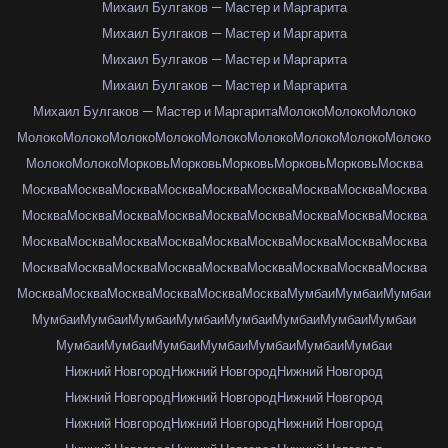
Михаил Булгаков — Мастер и Маргарита
Михаил Булгаков — Мастер и Маргарита
Михаил Булгаков — Мастер и Маргарита
Михаил Булгаков — Мастер и Маргарита
Михаил Булгаков — Мастер и Маргарита
Молоко
Молоко
Молоко
Молоко
Молоко
Молоко
Молоко
Молоко
Молоко
Молоко
Молоко
Молоко
Молоко
Молоко
Морковь
Морковь
Морковь
Морковь
Морковь
Москва
Москва
Москва
Москва
Москва
Москва
Москва
Москва
Москва
Москва
Москва
Москва
Москва
Москва
Москва
Москва
Москва
Москва
Москва
Москва
Москва
Москва
Москва
Москва
Москва
Москва
Москва
Москва
Москва
Москва
Москва
Москва
Москва
Москва
Москва
Москва
Москва
Москва
Москва
Москва
Москва
Москва
Москва
Мумбаи
Мумбаи
Мумбаи
Мумбаи
Мумбаи
Мумбаи
Мумбаи
Мумбаи
Мумбаи
Мумбаи
Мумбаи
Мумбаи
Мумбаи
Мумбаи
Мумбаи
Мумбаи
Мумбаи
Мумбаи
Нижний Новгород
Нижний Новгород
Нижний Новгород
Нижний Новгород
Нижний Новгород
Нижний Новгород
Нижний Новгород
Нижний Новгород
Нижний Новгород