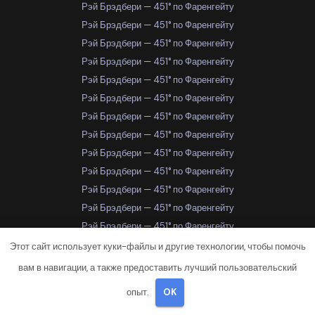
Рэй Брэдбери — 451° по Фаренгейту
Рэй Брэдбери — 451° по Фаренгейту
Рэй Брэдбери — 451° по Фаренгейту
Рэй Брэдбери — 451° по Фаренгейту
Рэй Брэдбери — 451° по Фаренгейту
Рэй Брэдбери — 451° по Фаренгейту
Рэй Брэдбери — 451° по Фаренгейту
Рэй Брэдбери — 451° по Фаренгейту
Рэй Брэдбери — 451° по Фаренгейту
Рэй Брэдбери — 451° по Фаренгейту
Рэй Брэдбери — 451° по Фаренгейту
Рэй Брэдбери — 451° по Фаренгейту
Рэй Брэдбери — 451° по Фаренгейту
Рэй Брэдбери — 451° по Фаренгейту
Этот сайт использует куки-файлы и другие технологии, чтобы помочь
Рэй Брэдбери — 451° по Фаренгейту
вам в навигации, а также предоставить лучший пользовательский
Рэй Брэдбери — 451° по Фаренгейту
опыт.
OK
Рэй Брэдбери — 451° по Фаренгейту