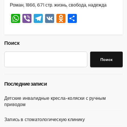
Роман, 1866, 671 стр. жизнь, свобода, надежда
W
Vi
T
V
O
О
h
b
el
K
d
тп
at
er
e
n
р
s
gr
o
а
Поиск
A
a
kl
в
Поиск
p
m
a
и
p
ss
ть
ni
Последние записи
ki
Детские инвалидные кресла-коляски с ручным
приводом
Запись в стоматологическую клинику