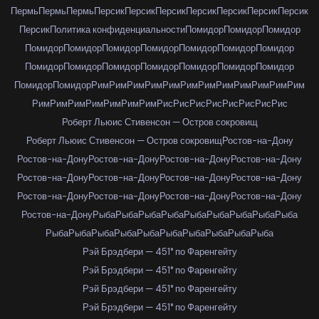
Пермь
Пермь
Пермь
Персик
Персик
Персик
Персик
Персик
Персик
Персик
Персик
Политика конфиденциальности
Помидор
Помидор
Помидор
Помидор
Помидор
Помидор
Помидор
Помидор
Помидор
Помидор
Помидор
Помидор
Помидор
Помидор
Помидор
Помидор
Помидор
Помидор
Помидор
Рим
Рим
Рим
Рим
Рим
Рим
Рим
Рим
Рим
Рим
Рим
Рим
Рим
Рим
Рим
Рим
Рим
Рим
Рим
Рис
Рис
Рис
Рис
Рис
Рис
Рис
Рис
Роберт Льюис Стивенсон — Остров сокровищ
Роберт Льюис Стивенсон — Остров сокровищ
Ростов-на-Дону
Ростов-на-Дону
Ростов-на-Дону
Ростов-на-Дону
Ростов-на-Дону
Ростов-на-Дону
Ростов-на-Дону
Ростов-на-Дону
Ростов-на-Дону
Ростов-на-Дону
Ростов-на-Дону
Ростов-на-Дону
Ростов-на-Дону
Ростов-на-Дону
Рыба
Рыба
Рыба
Рыба
Рыба
Рыба
Рыба
Рыба
Рыба
Рыба
Рыба
Рыба
Рыба
Рыба
Рыба
Рыба
Рыба
Рыба
Рыба
Рэй Брэдбери — 451° по Фаренгейту
Рэй Брэдбери — 451° по Фаренгейту
Рэй Брэдбери — 451° по Фаренгейту
Рэй Брэдбери — 451° по Фаренгейту