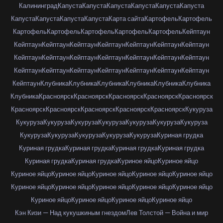
Калининград
Капуста
Капуста
Капуста
Капуста
Капуста
Капуста
Капуста
Капуста
Капуста
Капуста
Карта сайта
Картофель
Картофель
Картофель
Картофель
Картофель
Картофель
Картофель
Кейптаун
Кейптаун
Кейптаун
Кейптаун
Кейптаун
Кейптаун
Кейптаун
Кейптаун
Кейптаун
Кейптаун
Кейптаун
Кейптаун
Кейптаун
Кейптаун
Кейптаун
Кейптаун
Кейптаун
Кейптаун
Кейптаун
Кейптаун
Кейптаун
Кейптаун
Кейптаун
Клубника
Клубника
Клубника
Клубника
Клубника
Клубника
Клубника
Красноярск
Красноярск
Красноярск
Красноярск
Красноярск
Красноярск
Красноярск
Красноярск
Красноярск
Красноярск
Кукуруза
Кукуруза
Кукуруза
Кукуруза
Кукуруза
Кукуруза
Кукуруза
Кукуруза
Кукуруза
Кукуруза
Кукуруза
Кукуруза
Кукуруза
Куриная грудка
Куриная грудка
Куриная грудка
Куриная грудка
Куриная грудка
Куриная грудка
Куриная грудка
Куриное яйцо
Куриное яйцо
Куриное яйцо
Куриное яйцо
Куриное яйцо
Куриное яйцо
Куриное яйцо
Куриное яйцо
Куриное яйцо
Куриное яйцо
Куриное яйцо
Куриное яйцо
Куриное яйцо
Куриное яйцо
Куриное яйцо
Куриное яйцо
Кэн Кизи — Над кукушкиным гнездом
Лев Толстой — Война и мир