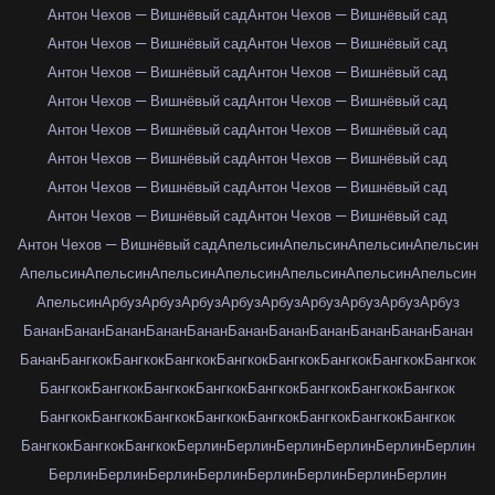
Антон Чехов — Вишнёвый сад
Антон Чехов — Вишнёвый сад
Антон Чехов — Вишнёвый сад
Антон Чехов — Вишнёвый сад
Антон Чехов — Вишнёвый сад
Антон Чехов — Вишнёвый сад
Антон Чехов — Вишнёвый сад
Антон Чехов — Вишнёвый сад
Антон Чехов — Вишнёвый сад
Антон Чехов — Вишнёвый сад
Антон Чехов — Вишнёвый сад
Антон Чехов — Вишнёвый сад
Антон Чехов — Вишнёвый сад
Антон Чехов — Вишнёвый сад
Антон Чехов — Вишнёвый сад
Антон Чехов — Вишнёвый сад
Антон Чехов — Вишнёвый сад
Апельсин
Апельсин
Апельсин
Апельсин
Апельсин
Апельсин
Апельсин
Апельсин
Апельсин
Апельсин
Апельсин
Апельсин
Арбуз
Арбуз
Арбуз
Арбуз
Арбуз
Арбуз
Арбуз
Арбуз
Арбуз
Банан
Банан
Банан
Банан
Банан
Банан
Банан
Банан
Банан
Банан
Банан
Банан
Бангкок
Бангкок
Бангкок
Бангкок
Бангкок
Бангкок
Бангкок
Бангкок
Бангкок
Бангкок
Бангкок
Бангкок
Бангкок
Бангкок
Бангкок
Бангкок
Бангкок
Бангкок
Бангкок
Бангкок
Бангкок
Бангкок
Бангкок
Бангкок
Бангкок
Бангкок
Бангкок
Берлин
Берлин
Берлин
Берлин
Берлин
Берлин
Берлин
Берлин
Берлин
Берлин
Берлин
Берлин
Берлин
Берлин