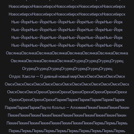
Новосибирск
Новосибирск
Новосибирск
Новосибирск
Новосибирск
Новосибирск
Новосибирск
Новосибирск
Новосибирск
Новосибирск
Нью-Йорк
Нью-Йорк
Нью-Йорк
Нью-Йорк
Нью-Йорк
Нью-Йорк
Нью-Йорк
Нью-Йорк
Нью-Йорк
Нью-Йорк
Нью-Йорк
Нью-Йорк
Нью-Йорк
Нью-Йорк
Нью-Йорк
Нью-Йорк
Нью-Йорк
Нью-Йорк
Нью-Йорк
Нью-Йорк
Нью-Йорк
Нью-Йорк
Нью-Йорк
Нью-Йорк
Овсянка
Овсянка
Овсянка
Овсянка
Овсянка
Овсянка
Овсянка
Овсянка
Овсянка
Овсянка
Овсянка
Овсянка
Огурец
Огурец
Огурец
Огурец
Огурец
Огурец
Огурец
Огурец
Огурец
Огурец
Огурец
Олдос Хаксли — О дивный новый мир
Омск
Омск
Омск
Омск
Омск
Омск
Омск
Омск
Омск
Омск
Омск
Омск
Омск
Омск
Омск
Омск
Омск
Омск
Омск
Омск
Омск
Орехи
Орехи
Орехи
Орехи
Орехи
Орехи
Орехи
Орехи
Орехи
Орехи
Орехи
Орехи
Париж
Париж
Париж
Париж
Париж
Париж
Париж
Париж
Париж
Пауло Коэльо — Алхимик
Пекин
Пекин
Пекин
Пекин
Пекин
Пекин
Пекин
Пекин
Пекин
Пекин
Пекин
Пекин
Пекин
Пекин
Пекин
Пекин
Пекин
Пекин
Пекин
Пекин
Пекин
Пекин
Пекин
Пермь
Пермь
Пермь
Пермь
Пермь
Пермь
Пермь
Пермь
Пермь
Пермь
Пермь
Пермь
Пермь