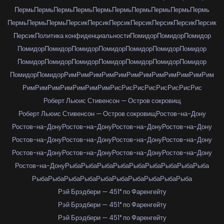
Пермь
Пермь
Пермь
Пермь
Пермь
Пермь
Пермь
Пермь
Пермь
Пермь
Пермь
Пермь
Пермь
Персик
Персик
Персик
Персик
Персик
Персик
Персик
Персик
Политика конфиденциальности
Помидор
Помидор
Помидор
Помидор
Помидор
Помидор
Помидор
Помидор
Помидор
Помидор
Помидор
Помидор
Помидор
Помидор
Помидор
Помидор
Помидор
Помидор
Помидор
Рим
Рим
Рим
Рим
Рим
Рим
Рим
Рим
Рим
Рим
Рим
Рим
Рим
Рим
Рим
Рим
Рим
Рим
Рим
Рис
Рис
Рис
Рис
Рис
Рис
Рис
Рис
Роберт Льюис Стивенсон — Остров сокровищ
Роберт Льюис Стивенсон — Остров сокровищ
Ростов-на-Дону
Ростов-на-Дону
Ростов-на-Дону
Ростов-на-Дону
Ростов-на-Дону
Ростов-на-Дону
Ростов-на-Дону
Ростов-на-Дону
Ростов-на-Дону
Ростов-на-Дону
Ростов-на-Дону
Ростов-на-Дону
Ростов-на-Дону
Ростов-на-Дону
Рыба
Рыба
Рыба
Рыба
Рыба
Рыба
Рыба
Рыба
Рыба
Рыба
Рыба
Рыба
Рыба
Рыба
Рыба
Рыба
Рыба
Рыба
Рыба
Рэй Брэдбери — 451° по Фаренгейту
Рэй Брэдбери — 451° по Фаренгейту
Рэй Брэдбери — 451° по Фаренгейту