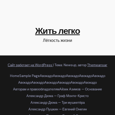
Жить легко
Лёгкость жизни
Сайт работает на WordPress
|
Тема: Newsup, автор
Themeansar
Home
Sample Page
Авокадо
Авокадо
Авокадо
Авокадо
Авокадо
Авокадо
Авокадо
Авокадо
Авокадо
Авокадо
Авокадо
Авторам и правообладателям
Айзек Азимов — Основание
Александр Дюма — Граф Монте-Кристо
Александр Дюма — Три мушкетёра
Александр Пушкин — Евгений Онегин