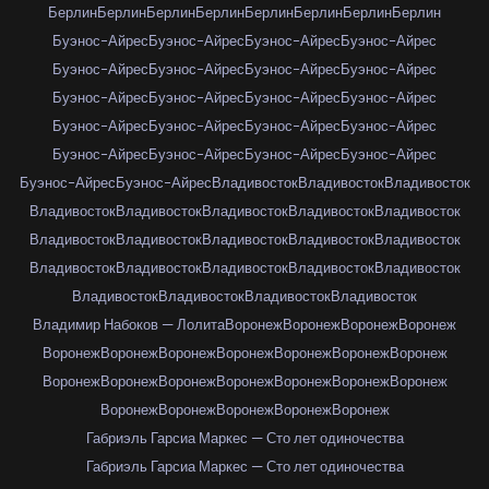
Берлин
Берлин
Берлин
Берлин
Берлин
Берлин
Берлин
Берлин
Буэнос-Айрес
Буэнос-Айрес
Буэнос-Айрес
Буэнос-Айрес
Буэнос-Айрес
Буэнос-Айрес
Буэнос-Айрес
Буэнос-Айрес
Буэнос-Айрес
Буэнос-Айрес
Буэнос-Айрес
Буэнос-Айрес
Буэнос-Айрес
Буэнос-Айрес
Буэнос-Айрес
Буэнос-Айрес
Буэнос-Айрес
Буэнос-Айрес
Буэнос-Айрес
Буэнос-Айрес
Буэнос-Айрес
Буэнос-Айрес
Владивосток
Владивосток
Владивосток
Владивосток
Владивосток
Владивосток
Владивосток
Владивосток
Владивосток
Владивосток
Владивосток
Владивосток
Владивосток
Владивосток
Владивосток
Владивосток
Владивосток
Владивосток
Владивосток
Владивосток
Владивосток
Владивосток
Владимир Набоков — Лолита
Воронеж
Воронеж
Воронеж
Воронеж
Воронеж
Воронеж
Воронеж
Воронеж
Воронеж
Воронеж
Воронеж
Воронеж
Воронеж
Воронеж
Воронеж
Воронеж
Воронеж
Воронеж
Воронеж
Воронеж
Воронеж
Воронеж
Воронеж
Габриэль Гарсиа Маркес — Сто лет одиночества
Габриэль Гарсиа Маркес — Сто лет одиночества