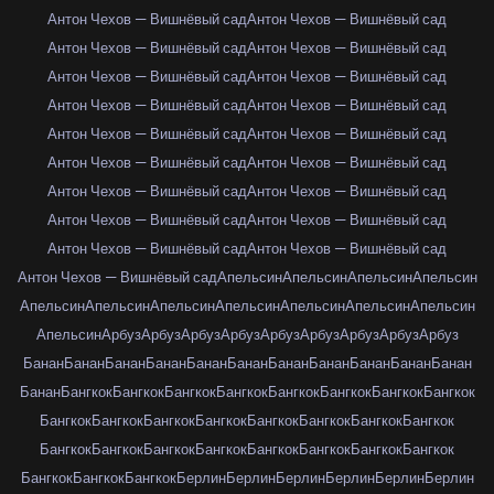
Антон Чехов — Вишнёвый сад
Антон Чехов — Вишнёвый сад
Антон Чехов — Вишнёвый сад
Антон Чехов — Вишнёвый сад
Антон Чехов — Вишнёвый сад
Антон Чехов — Вишнёвый сад
Антон Чехов — Вишнёвый сад
Антон Чехов — Вишнёвый сад
Антон Чехов — Вишнёвый сад
Антон Чехов — Вишнёвый сад
Антон Чехов — Вишнёвый сад
Антон Чехов — Вишнёвый сад
Антон Чехов — Вишнёвый сад
Антон Чехов — Вишнёвый сад
Антон Чехов — Вишнёвый сад
Антон Чехов — Вишнёвый сад
Антон Чехов — Вишнёвый сад
Антон Чехов — Вишнёвый сад
Антон Чехов — Вишнёвый сад
Апельсин
Апельсин
Апельсин
Апельсин
Апельсин
Апельсин
Апельсин
Апельсин
Апельсин
Апельсин
Апельсин
Апельсин
Арбуз
Арбуз
Арбуз
Арбуз
Арбуз
Арбуз
Арбуз
Арбуз
Арбуз
Банан
Банан
Банан
Банан
Банан
Банан
Банан
Банан
Банан
Банан
Банан
Банан
Бангкок
Бангкок
Бангкок
Бангкок
Бангкок
Бангкок
Бангкок
Бангкок
Бангкок
Бангкок
Бангкок
Бангкок
Бангкок
Бангкок
Бангкок
Бангкок
Бангкок
Бангкок
Бангкок
Бангкок
Бангкок
Бангкок
Бангкок
Бангкок
Бангкок
Бангкок
Бангкок
Берлин
Берлин
Берлин
Берлин
Берлин
Берлин