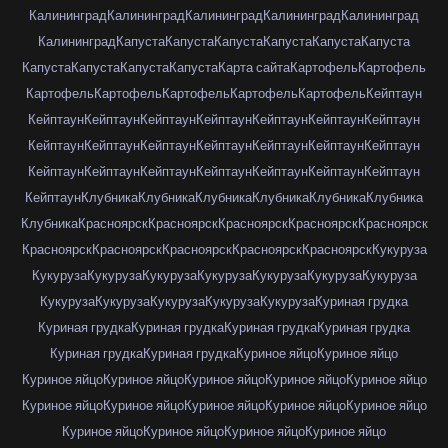
Калининград
Калининград
Калининград
Калининград
Калининград
Калининград
Капуста
Капуста
Капуста
Капуста
Капуста
Капуста
Капуста
Капуста
Капуста
Капуста
Карта сайта
Картофель
Картофель
Картофель
Картофель
Картофель
Картофель
Картофель
Кейптаун
Кейптаун
Кейптаун
Кейптаун
Кейптаун
Кейптаун
Кейптаун
Кейптаун
Кейптаун
Кейптаун
Кейптаун
Кейптаун
Кейптаун
Кейптаун
Кейптаун
Кейптаун
Кейптаун
Кейптаун
Кейптаун
Кейптаун
Кейптаун
Кейптаун
Кейптаун
Клубника
Клубника
Клубника
Клубника
Клубника
Клубника
Клубника
Красноярск
Красноярск
Красноярск
Красноярск
Красноярск
Красноярск
Красноярск
Красноярск
Красноярск
Красноярск
Кукуруза
Кукуруза
Кукуруза
Кукуруза
Кукуруза
Кукуруза
Кукуруза
Кукуруза
Кукуруза
Кукуруза
Кукуруза
Кукуруза
Кукуруза
Куриная грудка
Куриная грудка
Куриная грудка
Куриная грудка
Куриная грудка
Куриная грудка
Куриная грудка
Куриное яйцо
Куриное яйцо
Куриное яйцо
Куриное яйцо
Куриное яйцо
Куриное яйцо
Куриное яйцо
Куриное яйцо
Куриное яйцо
Куриное яйцо
Куриное яйцо
Куриное яйцо
Куриное яйцо
Куриное яйцо
Куриное яйцо
Куриное яйцо