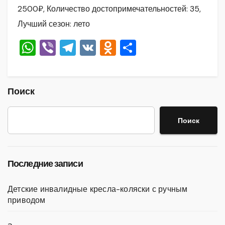
2500₽, Количество достопримечательностей: 35,
Лучший сезон: лето
W
Vi
T
V
O
О
h
b
el
K
d
тп
at
er
e
n
р
s
gr
o
а
Поиск
A
a
kl
в
Поиск
p
m
a
и
p
ss
ть
ni
Последние записи
ki
Детские инвалидные кресла-коляски с ручным
приводом