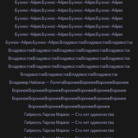
Буэнос-Айрес
Буэнос-Айрес
Буэнос-Айрес
Буэнос-Айрес
Буэнос-Айрес
Буэнос-Айрес
Буэнос-Айрес
Буэнос-Айрес
Буэнос-Айрес
Буэнос-Айрес
Буэнос-Айрес
Буэнос-Айрес
Буэнос-Айрес
Буэнос-Айрес
Буэнос-Айрес
Буэнос-Айрес
Буэнос-Айрес
Буэнос-Айрес
Буэнос-Айрес
Буэнос-Айрес
Буэнос-Айрес
Буэнос-Айрес
Владивосток
Владивосток
Владивосток
Владивосток
Владивосток
Владивосток
Владивосток
Владивосток
Владивосток
Владивосток
Владивосток
Владивосток
Владивосток
Владивосток
Владивосток
Владивосток
Владивосток
Владивосток
Владивосток
Владивосток
Владивосток
Владивосток
Владимир Набоков — Лолита
Воронеж
Воронеж
Воронеж
Воронеж
Воронеж
Воронеж
Воронеж
Воронеж
Воронеж
Воронеж
Воронеж
Воронеж
Воронеж
Воронеж
Воронеж
Воронеж
Воронеж
Воронеж
Воронеж
Воронеж
Воронеж
Воронеж
Воронеж
Габриэль Гарсиа Маркес — Сто лет одиночества
Габриэль Гарсиа Маркес — Сто лет одиночества
Габриэль Гарсиа Маркес — Сто лет одиночества