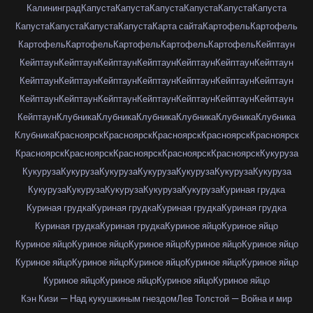
Калининград
Капуста
Капуста
Капуста
Капуста
Капуста
Капуста
Капуста
Капуста
Капуста
Капуста
Карта сайта
Картофель
Картофель
Картофель
Картофель
Картофель
Картофель
Картофель
Кейптаун
Кейптаун
Кейптаун
Кейптаун
Кейптаун
Кейптаун
Кейптаун
Кейптаун
Кейптаун
Кейптаун
Кейптаун
Кейптаун
Кейптаун
Кейптаун
Кейптаун
Кейптаун
Кейптаун
Кейптаун
Кейптаун
Кейптаун
Кейптаун
Кейптаун
Кейптаун
Клубника
Клубника
Клубника
Клубника
Клубника
Клубника
Клубника
Красноярск
Красноярск
Красноярск
Красноярск
Красноярск
Красноярск
Красноярск
Красноярск
Красноярск
Красноярск
Кукуруза
Кукуруза
Кукуруза
Кукуруза
Кукуруза
Кукуруза
Кукуруза
Кукуруза
Кукуруза
Кукуруза
Кукуруза
Кукуруза
Кукуруза
Куриная грудка
Куриная грудка
Куриная грудка
Куриная грудка
Куриная грудка
Куриная грудка
Куриная грудка
Куриное яйцо
Куриное яйцо
Куриное яйцо
Куриное яйцо
Куриное яйцо
Куриное яйцо
Куриное яйцо
Куриное яйцо
Куриное яйцо
Куриное яйцо
Куриное яйцо
Куриное яйцо
Куриное яйцо
Куриное яйцо
Куриное яйцо
Куриное яйцо
Кэн Кизи — Над кукушкиным гнездом
Лев Толстой — Война и мир