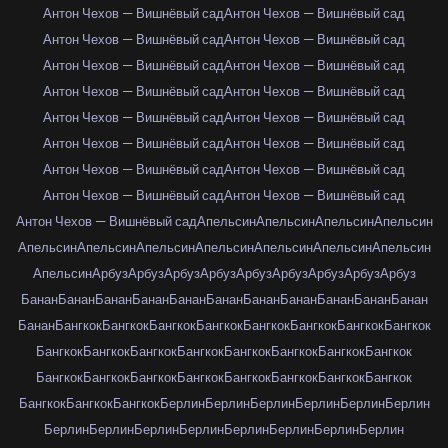
Антон Чехов — Вишнёвый сад
Антон Чехов — Вишнёвый сад
Антон Чехов — Вишнёвый сад
Антон Чехов — Вишнёвый сад
Антон Чехов — Вишнёвый сад
Антон Чехов — Вишнёвый сад
Антон Чехов — Вишнёвый сад
Антон Чехов — Вишнёвый сад
Антон Чехов — Вишнёвый сад
Антон Чехов — Вишнёвый сад
Антон Чехов — Вишнёвый сад
Антон Чехов — Вишнёвый сад
Антон Чехов — Вишнёвый сад
Антон Чехов — Вишнёвый сад
Антон Чехов — Вишнёвый сад
Антон Чехов — Вишнёвый сад
Антон Чехов — Вишнёвый сад
Апельсин
Апельсин
Апельсин
Апельсин
Апельсин
Апельсин
Апельсин
Апельсин
Апельсин
Апельсин
Апельсин
Апельсин
Арбуз
Арбуз
Арбуз
Арбуз
Арбуз
Арбуз
Арбуз
Арбуз
Арбуз
Банан
Банан
Банан
Банан
Банан
Банан
Банан
Банан
Банан
Банан
Банан
Банан
Бангкок
Бангкок
Бангкок
Бангкок
Бангкок
Бангкок
Бангкок
Бангкок
Бангкок
Бангкок
Бангкок
Бангкок
Бангкок
Бангкок
Бангкок
Бангкок
Бангкок
Бангкок
Бангкок
Бангкок
Бангкок
Бангкок
Бангкок
Бангкок
Бангкок
Бангкок
Бангкок
Берлин
Берлин
Берлин
Берлин
Берлин
Берлин
Берлин
Берлин
Берлин
Берлин
Берлин
Берлин
Берлин
Берлин