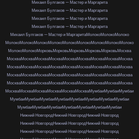
Михаил Булгаков — Мастер и Маргарита
Михаил Булгаков — Мастер и Маргарита
Михаил Булгаков — Мастер и Маргарита
Михаил Булгаков — Мастер и Маргарита
Михаил Булгаков — Мастер и Маргарита
Молоко
Молоко
Молоко
Молоко
Молоко
Молоко
Молоко
Молоко
Молоко
Молоко
Молоко
Молоко
Молоко
Молоко
Морковь
Морковь
Морковь
Морковь
Морковь
Москва
Москва
Москва
Москва
Москва
Москва
Москва
Москва
Москва
Москва
Москва
Москва
Москва
Москва
Москва
Москва
Москва
Москва
Москва
Москва
Москва
Москва
Москва
Москва
Москва
Москва
Москва
Москва
Москва
Москва
Москва
Москва
Москва
Москва
Москва
Москва
Москва
Москва
Москва
Москва
Москва
Москва
Москва
Мумбаи
Мумбаи
Мумбаи
Мумбаи
Мумбаи
Мумбаи
Мумбаи
Мумбаи
Мумбаи
Мумбаи
Мумбаи
Мумбаи
Мумбаи
Мумбаи
Мумбаи
Мумбаи
Мумбаи
Мумбаи
Нижний Новгород
Нижний Новгород
Нижний Новгород
Нижний Новгород
Нижний Новгород
Нижний Новгород
Нижний Новгород
Нижний Новгород
Нижний Новгород