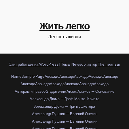
Жить легко
Лёгкость жизни
Сайт работает на WordPress
|
Тема: Newsup, автор
Themeansar
Home
Sample Page
Авокадо
Авокадо
Авокадо
Авокадо
Авокадо
Авокадо
Авокадо
Авокадо
Авокадо
Авокадо
Авокадо
Авторам и правообладателям
Айзек Азимов — Основание
Александр Дюма — Граф Монте-Кристо
Александр Дюма — Три мушкетёра
Александр Пушкин — Евгений Онегин
Александр Пушкин — Евгений Онегин
Александр Пушкин — Евгений Онегин