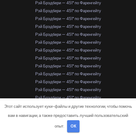
Рэй Брэдбери — 451° по Фаренгейту
Рэй Брэдбери — 451° по Фаренгейту
Рэй Брэдбери — 451° по Фаренгейту
Рэй Брэдбери — 451° по Фаренгейту
Рэй Брэдбери — 451° по Фаренгейту
Рэй Брэдбери — 451° по Фаренгейту
Рэй Брэдбери — 451° по Фаренгейту
Рэй Брэдбери — 451° по Фаренгейту
Рэй Брэдбери — 451° по Фаренгейту
Рэй Брэдбери — 451° по Фаренгейту
Рэй Брэдбери — 451° по Фаренгейту
Рэй Брэдбери — 451° по Фаренгейту
Рэй Брэдбери — 451° по Фаренгейту
Рэй Брэдбери — 451° по Фаренгейту
Этот сайт использует куки-файлы и другие технологии, чтобы помочь
Рэй Брэдбери — 451° по Фаренгейту
вам в навигации, а также предоставить лучший пользовательский
Рэй Брэдбери — 451° по Фаренгейту
опыт.
OK
Рэй Брэдбери — 451° по Фаренгейту