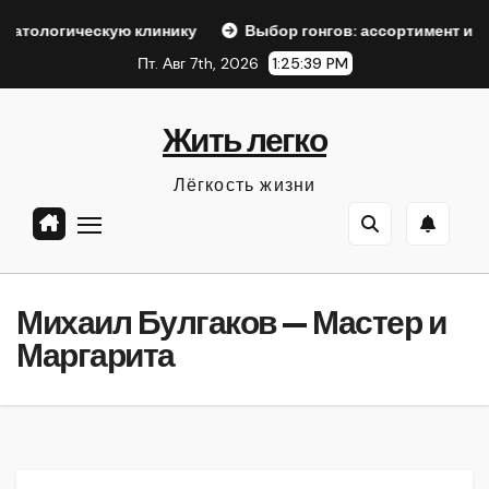
Перейти
кую клинику
Выбор гонгов: ассортимент и характеристик
к
Пт. Авг 7th, 2026
1:25:40 PM
содержанию
Жить легко
Лёгкость жизни
Михаил Булгаков — Мастер и
Маргарита