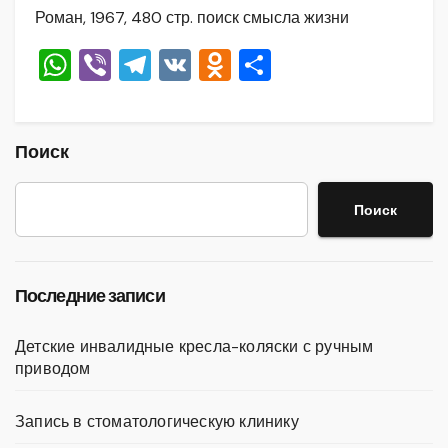
Роман, 1967, 480 стр. поиск смысла жизни
W
Vi
T
V
O
О
h
b
el
K
d
тп
at
er
e
n
р
s
gr
o
а
Поиск
A
a
kl
в
Поиск
p
m
a
и
p
ss
ть
ni
Последние записи
ki
Детские инвалидные кресла-коляски с ручным
приводом
Запись в стоматологическую клинику