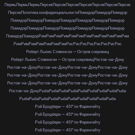
Пермь
Пермь
Пермь
Персик
Персик
Персик
Персик
Персик
Персик
Персик
Персик
Политика конфиденциальности
Помидор
Помидор
Помидор
Помидор
Помидор
Помидор
Помидор
Помидор
Помидор
Помидор
Помидор
Помидор
Помидор
Помидор
Помидор
Помидор
Помидор
Помидор
Помидор
Рим
Рим
Рим
Рим
Рим
Рим
Рим
Рим
Рим
Рим
Рим
Рим
Рим
Рим
Рим
Рим
Рим
Рим
Рим
Рис
Рис
Рис
Рис
Рис
Рис
Рис
Рис
Роберт Льюис Стивенсон — Остров сокровищ
Роберт Льюис Стивенсон — Остров сокровищ
Ростов-на-Дону
Ростов-на-Дону
Ростов-на-Дону
Ростов-на-Дону
Ростов-на-Дону
Ростов-на-Дону
Ростов-на-Дону
Ростов-на-Дону
Ростов-на-Дону
Ростов-на-Дону
Ростов-на-Дону
Ростов-на-Дону
Ростов-на-Дону
Ростов-на-Дону
Рыба
Рыба
Рыба
Рыба
Рыба
Рыба
Рыба
Рыба
Рыба
Рыба
Рыба
Рыба
Рыба
Рыба
Рыба
Рыба
Рыба
Рыба
Рыба
Рэй Брэдбери — 451° по Фаренгейту
Рэй Брэдбери — 451° по Фаренгейту
Рэй Брэдбери — 451° по Фаренгейту
Рэй Брэдбери — 451° по Фаренгейту