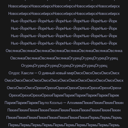
Новосибирск
Новосибирск
Новосибирск
Новосибирск
Новосибирск
Новосибирск
Новосибирск
Новосибирск
Новосибирск
Новосибирск
Нью-Йорк
Нью-Йорк
Нью-Йорк
Нью-Йорк
Нью-Йорк
Нью-Йорк
Нью-Йорк
Нью-Йорк
Нью-Йорк
Нью-Йорк
Нью-Йорк
Нью-Йорк
Нью-Йорк
Нью-Йорк
Нью-Йорк
Нью-Йорк
Нью-Йорк
Нью-Йорк
Нью-Йорк
Нью-Йорк
Нью-Йорк
Нью-Йорк
Нью-Йорк
Нью-Йорк
Овсянка
Овсянка
Овсянка
Овсянка
Овсянка
Овсянка
Овсянка
Овсянка
Овсянка
Овсянка
Овсянка
Овсянка
Огурец
Огурец
Огурец
Огурец
Огурец
Огурец
Огурец
Огурец
Огурец
Огурец
Огурец
Олдос Хаксли — О дивный новый мир
Омск
Омск
Омск
Омск
Омск
Омск
Омск
Омск
Омск
Омск
Омск
Омск
Омск
Омск
Омск
Омск
Омск
Омск
Омск
Омск
Омск
Орехи
Орехи
Орехи
Орехи
Орехи
Орехи
Орехи
Орехи
Орехи
Орехи
Орехи
Орехи
Париж
Париж
Париж
Париж
Париж
Париж
Париж
Париж
Париж
Пауло Коэльо — Алхимик
Пекин
Пекин
Пекин
Пекин
Пекин
Пекин
Пекин
Пекин
Пекин
Пекин
Пекин
Пекин
Пекин
Пекин
Пекин
Пекин
Пекин
Пекин
Пекин
Пекин
Пекин
Пекин
Пекин
Пермь
Пермь
Пермь
Пермь
Пермь
Пермь
Пермь
Пермь
Пермь
Пермь
Пермь
Пермь
Пермь