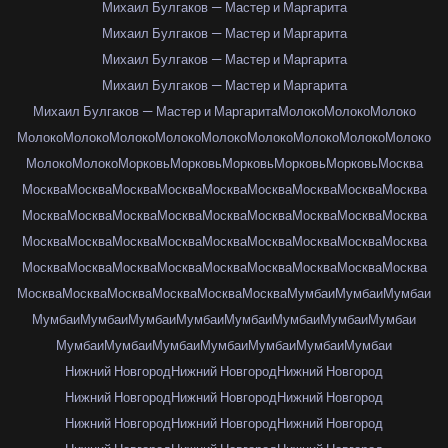
Михаил Булгаков — Мастер и Маргарита
Михаил Булгаков — Мастер и Маргарита
Михаил Булгаков — Мастер и Маргарита
Михаил Булгаков — Мастер и Маргарита
Михаил Булгаков — Мастер и Маргарита
Молоко
Молоко
Молоко
Молоко
Молоко
Молоко
Молоко
Молоко
Молоко
Молоко
Молоко
Молоко
Молоко
Молоко
Морковь
Морковь
Морковь
Морковь
Морковь
Москва
Москва
Москва
Москва
Москва
Москва
Москва
Москва
Москва
Москва
Москва
Москва
Москва
Москва
Москва
Москва
Москва
Москва
Москва
Москва
Москва
Москва
Москва
Москва
Москва
Москва
Москва
Москва
Москва
Москва
Москва
Москва
Москва
Москва
Москва
Москва
Москва
Москва
Москва
Москва
Москва
Москва
Москва
Мумбаи
Мумбаи
Мумбаи
Мумбаи
Мумбаи
Мумбаи
Мумбаи
Мумбаи
Мумбаи
Мумбаи
Мумбаи
Мумбаи
Мумбаи
Мумбаи
Мумбаи
Мумбаи
Мумбаи
Мумбаи
Нижний Новгород
Нижний Новгород
Нижний Новгород
Нижний Новгород
Нижний Новгород
Нижний Новгород
Нижний Новгород
Нижний Новгород
Нижний Новгород