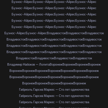
Буэнос-Айрес
Буэнос-Айрес
Буэнос-Айрес
Буэнос-Айрес
Буэнос-Айрес
Буэнос-Айрес
Буэнос-Айрес
Буэнос-Айрес
Буэнос-Айрес
Буэнос-Айрес
Буэнос-Айрес
Буэнос-Айрес
Буэнос-Айрес
Буэнос-Айрес
Буэнос-Айрес
Буэнос-Айрес
Буэнос-Айрес
Буэнос-Айрес
Буэнос-Айрес
Буэнос-Айрес
Буэнос-Айрес
Буэнос-Айрес
Владивосток
Владивосток
Владивосток
Владивосток
Владивосток
Владивосток
Владивосток
Владивосток
Владивосток
Владивосток
Владивосток
Владивосток
Владивосток
Владивосток
Владивосток
Владивосток
Владивосток
Владивосток
Владивосток
Владивосток
Владивосток
Владивосток
Владимир Набоков — Лолита
Воронеж
Воронеж
Воронеж
Воронеж
Воронеж
Воронеж
Воронеж
Воронеж
Воронеж
Воронеж
Воронеж
Воронеж
Воронеж
Воронеж
Воронеж
Воронеж
Воронеж
Воронеж
Воронеж
Воронеж
Воронеж
Воронеж
Воронеж
Габриэль Гарсиа Маркес — Сто лет одиночества
Габриэль Гарсиа Маркес — Сто лет одиночества
Габриэль Гарсиа Маркес — Сто лет одиночества