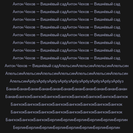
Антон Чехов — Вишнёвый сад
Антон Чехов — Вишнёвый сад
Антон Чехов — Вишнёвый сад
Антон Чехов — Вишнёвый сад
Антон Чехов — Вишнёвый сад
Антон Чехов — Вишнёвый сад
Антон Чехов — Вишнёвый сад
Антон Чехов — Вишнёвый сад
Антон Чехов — Вишнёвый сад
Антон Чехов — Вишнёвый сад
Антон Чехов — Вишнёвый сад
Антон Чехов — Вишнёвый сад
Антон Чехов — Вишнёвый сад
Антон Чехов — Вишнёвый сад
Антон Чехов — Вишнёвый сад
Антон Чехов — Вишнёвый сад
Антон Чехов — Вишнёвый сад
Апельсин
Апельсин
Апельсин
Апельсин
Апельсин
Апельсин
Апельсин
Апельсин
Апельсин
Апельсин
Апельсин
Апельсин
Арбуз
Арбуз
Арбуз
Арбуз
Арбуз
Арбуз
Арбуз
Арбуз
Арбуз
Банан
Банан
Банан
Банан
Банан
Банан
Банан
Банан
Банан
Банан
Банан
Банан
Бангкок
Бангкок
Бангкок
Бангкок
Бангкок
Бангкок
Бангкок
Бангкок
Бангкок
Бангкок
Бангкок
Бангкок
Бангкок
Бангкок
Бангкок
Бангкок
Бангкок
Бангкок
Бангкок
Бангкок
Бангкок
Бангкок
Бангкок
Бангкок
Бангкок
Бангкок
Бангкок
Берлин
Берлин
Берлин
Берлин
Берлин
Берлин
Берлин
Берлин
Берлин
Берлин
Берлин
Берлин
Берлин
Берлин