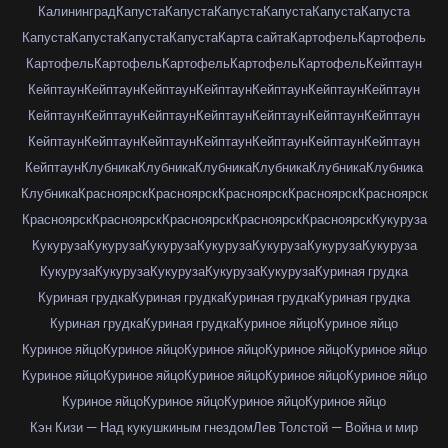
Калининград
Капуста
Капуста
Капуста
Капуста
Капуста
Капуста
Капуста
Капуста
Капуста
Капуста
Карта сайта
Картофель
Картофель
Картофель
Картофель
Картофель
Картофель
Картофель
Кейптаун
Кейптаун
Кейптаун
Кейптаун
Кейптаун
Кейптаун
Кейптаун
Кейптаун
Кейптаун
Кейптаун
Кейптаун
Кейптаун
Кейптаун
Кейптаун
Кейптаун
Кейптаун
Кейптаун
Кейптаун
Кейптаун
Кейптаун
Кейптаун
Кейптаун
Кейптаун
Клубника
Клубника
Клубника
Клубника
Клубника
Клубника
Клубника
Красноярск
Красноярск
Красноярск
Красноярск
Красноярск
Красноярск
Красноярск
Красноярск
Красноярск
Красноярск
Кукуруза
Кукуруза
Кукуруза
Кукуруза
Кукуруза
Кукуруза
Кукуруза
Кукуруза
Кукуруза
Кукуруза
Кукуруза
Кукуруза
Кукуруза
Куриная грудка
Куриная грудка
Куриная грудка
Куриная грудка
Куриная грудка
Куриная грудка
Куриная грудка
Куриное яйцо
Куриное яйцо
Куриное яйцо
Куриное яйцо
Куриное яйцо
Куриное яйцо
Куриное яйцо
Куриное яйцо
Куриное яйцо
Куриное яйцо
Куриное яйцо
Куриное яйцо
Куриное яйцо
Куриное яйцо
Куриное яйцо
Куриное яйцо
Кэн Кизи — Над кукушкиным гнездом
Лев Толстой — Война и мир