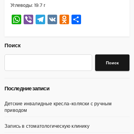
Углеводы: 19.7 г
W
Vi
T
V
O
О
h
b
el
K
d
тп
at
er
e
n
р
s
gr
o
а
Поиск
A
a
kl
в
Поиск
p
m
a
и
p
ss
ть
ni
Последние записи
ki
Детские инвалидные кресла-коляски с ручным
приводом
Запись в стоматологическую клинику