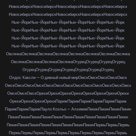
Новосибирск
Новосибирск
Новосибирск
Новосибирск
Новосибирск
Новосибирск
Новосибирск
Новосибирск
Новосибирск
Новосибирск
Нью-Йорк
Нью-Йорк
Нью-Йорк
Нью-Йорк
Нью-Йорк
Нью-Йорк
Нью-Йорк
Нью-Йорк
Нью-Йорк
Нью-Йорк
Нью-Йорк
Нью-Йорк
Нью-Йорк
Нью-Йорк
Нью-Йорк
Нью-Йорк
Нью-Йорк
Нью-Йорк
Нью-Йорк
Нью-Йорк
Нью-Йорк
Нью-Йорк
Нью-Йорк
Нью-Йорк
Овсянка
Овсянка
Овсянка
Овсянка
Овсянка
Овсянка
Овсянка
Овсянка
Овсянка
Овсянка
Овсянка
Овсянка
Огурец
Огурец
Огурец
Огурец
Огурец
Огурец
Огурец
Огурец
Огурец
Огурец
Огурец
Олдос Хаксли — О дивный новый мир
Омск
Омск
Омск
Омск
Омск
Омск
Омск
Омск
Омск
Омск
Омск
Омск
Омск
Омск
Омск
Омск
Омск
Омск
Омск
Омск
Омск
Орехи
Орехи
Орехи
Орехи
Орехи
Орехи
Орехи
Орехи
Орехи
Орехи
Орехи
Орехи
Париж
Париж
Париж
Париж
Париж
Париж
Париж
Париж
Париж
Пауло Коэльо — Алхимик
Пекин
Пекин
Пекин
Пекин
Пекин
Пекин
Пекин
Пекин
Пекин
Пекин
Пекин
Пекин
Пекин
Пекин
Пекин
Пекин
Пекин
Пекин
Пекин
Пекин
Пекин
Пекин
Пекин
Пермь
Пермь
Пермь
Пермь
Пермь
Пермь
Пермь
Пермь
Пермь
Пермь
Пермь
Пермь
Пермь