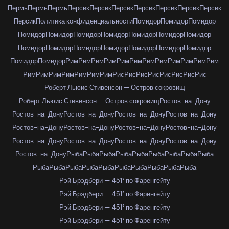
Пермь
Пермь
Пермь
Персик
Персик
Персик
Персик
Персик
Персик
Персик
Персик
Политика конфиденциальности
Помидор
Помидор
Помидор
Помидор
Помидор
Помидор
Помидор
Помидор
Помидор
Помидор
Помидор
Помидор
Помидор
Помидор
Помидор
Помидор
Помидор
Помидор
Помидор
Рим
Рим
Рим
Рим
Рим
Рим
Рим
Рим
Рим
Рим
Рим
Рим
Рим
Рим
Рим
Рим
Рим
Рим
Рим
Рис
Рис
Рис
Рис
Рис
Рис
Рис
Рис
Роберт Льюис Стивенсон — Остров сокровищ
Роберт Льюис Стивенсон — Остров сокровищ
Ростов-на-Дону
Ростов-на-Дону
Ростов-на-Дону
Ростов-на-Дону
Ростов-на-Дону
Ростов-на-Дону
Ростов-на-Дону
Ростов-на-Дону
Ростов-на-Дону
Ростов-на-Дону
Ростов-на-Дону
Ростов-на-Дону
Ростов-на-Дону
Ростов-на-Дону
Рыба
Рыба
Рыба
Рыба
Рыба
Рыба
Рыба
Рыба
Рыба
Рыба
Рыба
Рыба
Рыба
Рыба
Рыба
Рыба
Рыба
Рыба
Рыба
Рэй Брэдбери — 451° по Фаренгейту
Рэй Брэдбери — 451° по Фаренгейту
Рэй Брэдбери — 451° по Фаренгейту
Рэй Брэдбери — 451° по Фаренгейту