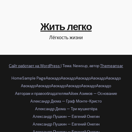
Жить легко
Лёгкость жизни
Сайт работает на WordPress
|
Тема: Newsup, автор
Themeansar
Home
Sample Page
Авокадо
Авокадо
Авокадо
Авокадо
Авокадо
Авокадо
Авокадо
Авокадо
Авокадо
Авокадо
Авокадо
Авторам и правообладателям
Айзек Азимов — Основание
Александр Дюма — Граф Монте-Кристо
Александр Дюма — Три мушкетёра
Александр Пушкин — Евгений Онегин
Александр Пушкин — Евгений Онегин
Александр Пушкин — Евгений Онегин