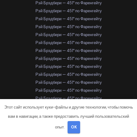
Рэй Брэдбери — 451° по Фаренгейту
Рэй Брэдбери — 451° по Фаренгейту
Рэй Брэдбери — 451° по Фаренгейту
Рэй Брэдбери — 451° по Фаренгейту
Рэй Брэдбери — 451° по Фаренгейту
Рэй Брэдбери — 451° по Фаренгейту
Рэй Брэдбери — 451° по Фаренгейту
Рэй Брэдбери — 451° по Фаренгейту
Рэй Брэдбери — 451° по Фаренгейту
Рэй Брэдбери — 451° по Фаренгейту
Рэй Брэдбери — 451° по Фаренгейту
Рэй Брэдбери — 451° по Фаренгейту
Рэй Брэдбери — 451° по Фаренгейту
Рэй Брэдбери — 451° по Фаренгейту
Этот сайт использует куки-файлы и другие технологии, чтобы помочь
Рэй Брэдбери — 451° по Фаренгейту
вам в навигации, а также предоставить лучший пользовательский
Рэй Брэдбери — 451° по Фаренгейту
опыт.
OK
Рэй Брэдбери — 451° по Фаренгейту