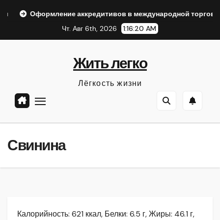
Перейти
мление аккредитивов в международной торговле
Нарко
к
Чт. Авг 6th, 2026
1:16:21 AM
содержанию
Жить легко
Лёгкость жизни
Свинина
Калорийность: 621 ккал, Белки: 6.5 г, Жиры: 46.1 г,