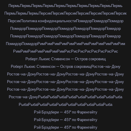
Пермь
Пермь
Пермь
Пермь
Пермь
Пермь
Пермь
Пермь
Пермь
Пермь
Пермь
Пермь
Пермь
Персик
Персик
Персик
Персик
Персик
Персик
Персик
Персик
Политика конфиденциальности
Помидор
Помидор
Помидор
Помидор
Помидор
Помидор
Помидор
Помидор
Помидор
Помидор
Помидор
Помидор
Помидор
Помидор
Помидор
Помидор
Помидор
Помидор
Помидор
Рим
Рим
Рим
Рим
Рим
Рим
Рим
Рим
Рим
Рим
Рим
Рим
Рим
Рим
Рим
Рим
Рим
Рим
Рим
Рис
Рис
Рис
Рис
Рис
Рис
Рис
Рис
Роберт Льюис Стивенсон — Остров сокровищ
Роберт Льюис Стивенсон — Остров сокровищ
Ростов-на-Дону
Ростов-на-Дону
Ростов-на-Дону
Ростов-на-Дону
Ростов-на-Дону
Ростов-на-Дону
Ростов-на-Дону
Ростов-на-Дону
Ростов-на-Дону
Ростов-на-Дону
Ростов-на-Дону
Ростов-на-Дону
Ростов-на-Дону
Ростов-на-Дону
Рыба
Рыба
Рыба
Рыба
Рыба
Рыба
Рыба
Рыба
Рыба
Рыба
Рыба
Рыба
Рыба
Рыба
Рыба
Рыба
Рыба
Рыба
Рыба
Рэй Брэдбери — 451° по Фаренгейту
Рэй Брэдбери — 451° по Фаренгейту
Рэй Брэдбери — 451° по Фаренгейту