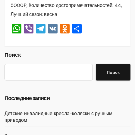
5000₽, Количество достопримечательностей: 44,
Лучший сезон: весна
W
Vi
T
V
O
О
h
b
el
K
d
тп
at
er
e
n
р
s
gr
o
а
Поиск
A
a
kl
в
Поиск
p
m
a
и
p
ss
ть
ni
Последние записи
ki
Детские инвалидные кресла-коляски с ручным
приводом