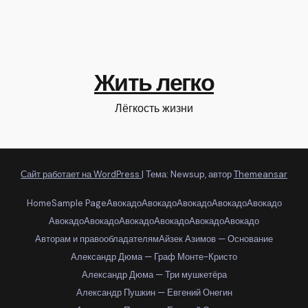
Жить легко
Лёгкость жизни
Сайт работает на WordPress
|
Тема: Newsup, автор
Themeansar
Home
Sample Page
Авокадо
Авокадо
Авокадо
Авокадо
Авокадо
Авокадо
Авокадо
Авокадо
Авокадо
Авокадо
Авокадо
Авторам и правообладателям
Айзек Азимов — Основание
Александр Дюма — Граф Монте-Кристо
Александр Дюма — Три мушкетёра
Александр Пушкин — Евгений Онегин