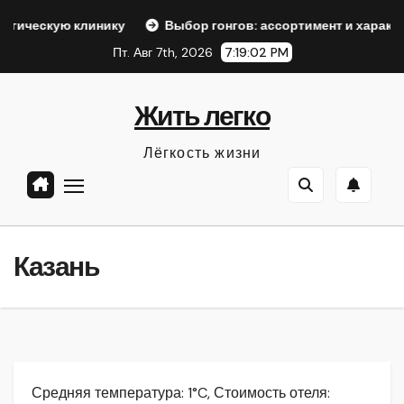
Перейти
линику
Выбор гонгов: ассортимент и характеристики
к
Пт. Авг 7th, 2026
7:19:03 PM
содержанию
Жить легко
Лёгкость жизни
Казань
Средняя температура: 1°C, Стоимость отеля: