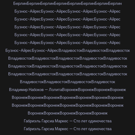
Берлин
Берлин
Берлин
Берлин
Берлин
Берлин
Берлин
Берлин
Буэнос-Айрес
Буэнос-Айрес
Буэнос-Айрес
Буэнос-Айрес
Буэнос-Айрес
Буэнос-Айрес
Буэнос-Айрес
Буэнос-Айрес
Буэнос-Айрес
Буэнос-Айрес
Буэнос-Айрес
Буэнос-Айрес
Буэнос-Айрес
Буэнос-Айрес
Буэнос-Айрес
Буэнос-Айрес
Буэнос-Айрес
Буэнос-Айрес
Буэнос-Айрес
Буэнос-Айрес
Буэнос-Айрес
Буэнос-Айрес
Владивосток
Владивосток
Владивосток
Владивосток
Владивосток
Владивосток
Владивосток
Владивосток
Владивосток
Владивосток
Владивосток
Владивосток
Владивосток
Владивосток
Владивосток
Владивосток
Владивосток
Владивосток
Владивосток
Владивосток
Владивосток
Владивосток
Владимир Набоков — Лолита
Воронеж
Воронеж
Воронеж
Воронеж
Воронеж
Воронеж
Воронеж
Воронеж
Воронеж
Воронеж
Воронеж
Воронеж
Воронеж
Воронеж
Воронеж
Воронеж
Воронеж
Воронеж
Воронеж
Воронеж
Воронеж
Воронеж
Воронеж
Габриэль Гарсиа Маркес — Сто лет одиночества
Габриэль Гарсиа Маркес — Сто лет одиночества