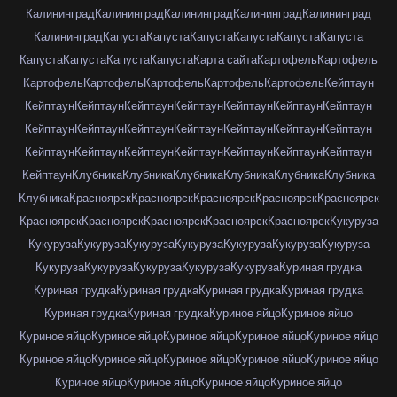
Калининград
Калининград
Калининград
Калининград
Калининград
Калининград
Капуста
Капуста
Капуста
Капуста
Капуста
Капуста
Капуста
Капуста
Капуста
Капуста
Карта сайта
Картофель
Картофель
Картофель
Картофель
Картофель
Картофель
Картофель
Кейптаун
Кейптаун
Кейптаун
Кейптаун
Кейптаун
Кейптаун
Кейптаун
Кейптаун
Кейптаун
Кейптаун
Кейптаун
Кейптаун
Кейптаун
Кейптаун
Кейптаун
Кейптаун
Кейптаун
Кейптаун
Кейптаун
Кейптаун
Кейптаун
Кейптаун
Кейптаун
Клубника
Клубника
Клубника
Клубника
Клубника
Клубника
Клубника
Красноярск
Красноярск
Красноярск
Красноярск
Красноярск
Красноярск
Красноярск
Красноярск
Красноярск
Красноярск
Кукуруза
Кукуруза
Кукуруза
Кукуруза
Кукуруза
Кукуруза
Кукуруза
Кукуруза
Кукуруза
Кукуруза
Кукуруза
Кукуруза
Кукуруза
Куриная грудка
Куриная грудка
Куриная грудка
Куриная грудка
Куриная грудка
Куриная грудка
Куриная грудка
Куриное яйцо
Куриное яйцо
Куриное яйцо
Куриное яйцо
Куриное яйцо
Куриное яйцо
Куриное яйцо
Куриное яйцо
Куриное яйцо
Куриное яйцо
Куриное яйцо
Куриное яйцо
Куриное яйцо
Куриное яйцо
Куриное яйцо
Куриное яйцо