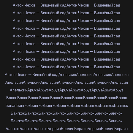
Антон Чехов — Вишнёвый сад
Антон Чехов — Вишнёвый сад
Антон Чехов — Вишнёвый сад
Антон Чехов — Вишнёвый сад
Антон Чехов — Вишнёвый сад
Антон Чехов — Вишнёвый сад
Антон Чехов — Вишнёвый сад
Антон Чехов — Вишнёвый сад
Антон Чехов — Вишнёвый сад
Антон Чехов — Вишнёвый сад
Антон Чехов — Вишнёвый сад
Антон Чехов — Вишнёвый сад
Антон Чехов — Вишнёвый сад
Антон Чехов — Вишнёвый сад
Антон Чехов — Вишнёвый сад
Антон Чехов — Вишнёвый сад
Антон Чехов — Вишнёвый сад
Антон Чехов — Вишнёвый сад
Антон Чехов — Вишнёвый сад
Апельсин
Апельсин
Апельсин
Апельсин
Апельсин
Апельсин
Апельсин
Апельсин
Апельсин
Апельсин
Апельсин
Апельсин
Арбуз
Арбуз
Арбуз
Арбуз
Арбуз
Арбуз
Арбуз
Арбуз
Арбуз
Банан
Банан
Банан
Банан
Банан
Банан
Банан
Банан
Банан
Банан
Банан
Банан
Бангкок
Бангкок
Бангкок
Бангкок
Бангкок
Бангкок
Бангкок
Бангкок
Бангкок
Бангкок
Бангкок
Бангкок
Бангкок
Бангкок
Бангкок
Бангкок
Бангкок
Бангкок
Бангкок
Бангкок
Бангкок
Бангкок
Бангкок
Бангкок
Бангкок
Бангкок
Бангкок
Берлин
Берлин
Берлин
Берлин
Берлин
Берлин