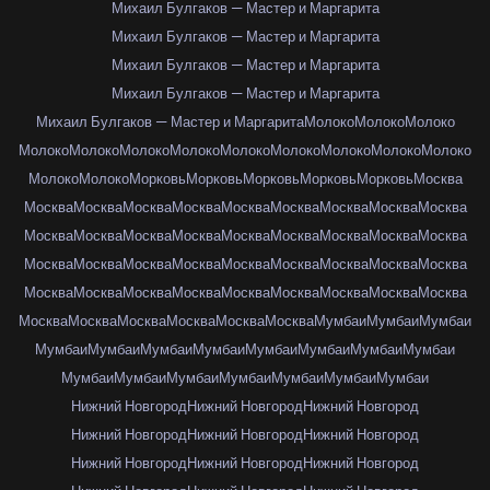
Михаил Булгаков — Мастер и Маргарита
Михаил Булгаков — Мастер и Маргарита
Михаил Булгаков — Мастер и Маргарита
Михаил Булгаков — Мастер и Маргарита
Михаил Булгаков — Мастер и Маргарита
Молоко
Молоко
Молоко
Молоко
Молоко
Молоко
Молоко
Молоко
Молоко
Молоко
Молоко
Молоко
Молоко
Молоко
Морковь
Морковь
Морковь
Морковь
Морковь
Москва
Москва
Москва
Москва
Москва
Москва
Москва
Москва
Москва
Москва
Москва
Москва
Москва
Москва
Москва
Москва
Москва
Москва
Москва
Москва
Москва
Москва
Москва
Москва
Москва
Москва
Москва
Москва
Москва
Москва
Москва
Москва
Москва
Москва
Москва
Москва
Москва
Москва
Москва
Москва
Москва
Москва
Москва
Мумбаи
Мумбаи
Мумбаи
Мумбаи
Мумбаи
Мумбаи
Мумбаи
Мумбаи
Мумбаи
Мумбаи
Мумбаи
Мумбаи
Мумбаи
Мумбаи
Мумбаи
Мумбаи
Мумбаи
Мумбаи
Нижний Новгород
Нижний Новгород
Нижний Новгород
Нижний Новгород
Нижний Новгород
Нижний Новгород
Нижний Новгород
Нижний Новгород
Нижний Новгород