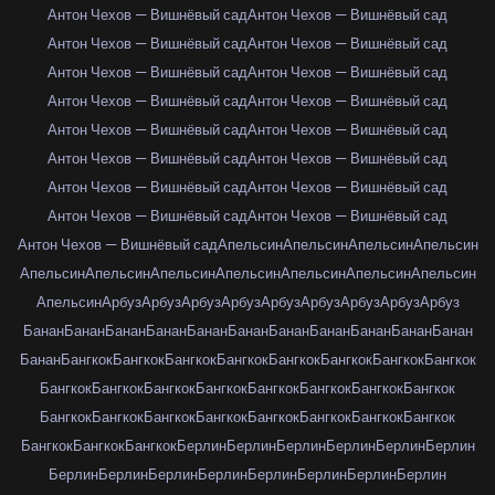
Антон Чехов — Вишнёвый сад
Антон Чехов — Вишнёвый сад
Антон Чехов — Вишнёвый сад
Антон Чехов — Вишнёвый сад
Антон Чехов — Вишнёвый сад
Антон Чехов — Вишнёвый сад
Антон Чехов — Вишнёвый сад
Антон Чехов — Вишнёвый сад
Антон Чехов — Вишнёвый сад
Антон Чехов — Вишнёвый сад
Антон Чехов — Вишнёвый сад
Антон Чехов — Вишнёвый сад
Антон Чехов — Вишнёвый сад
Антон Чехов — Вишнёвый сад
Антон Чехов — Вишнёвый сад
Антон Чехов — Вишнёвый сад
Антон Чехов — Вишнёвый сад
Апельсин
Апельсин
Апельсин
Апельсин
Апельсин
Апельсин
Апельсин
Апельсин
Апельсин
Апельсин
Апельсин
Апельсин
Арбуз
Арбуз
Арбуз
Арбуз
Арбуз
Арбуз
Арбуз
Арбуз
Арбуз
Банан
Банан
Банан
Банан
Банан
Банан
Банан
Банан
Банан
Банан
Банан
Банан
Бангкок
Бангкок
Бангкок
Бангкок
Бангкок
Бангкок
Бангкок
Бангкок
Бангкок
Бангкок
Бангкок
Бангкок
Бангкок
Бангкок
Бангкок
Бангкок
Бангкок
Бангкок
Бангкок
Бангкок
Бангкок
Бангкок
Бангкок
Бангкок
Бангкок
Бангкок
Бангкок
Берлин
Берлин
Берлин
Берлин
Берлин
Берлин
Берлин
Берлин
Берлин
Берлин
Берлин
Берлин
Берлин
Берлин