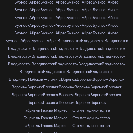
Буэнос-Айрес
Буэнос-Айрес
Буэнос-Айрес
Буэнос-Айрес
Буэнос-Айрес
Буэнос-Айрес
Буэнос-Айрес
Буэнос-Айрес
Буэнос-Айрес
Буэнос-Айрес
Буэнос-Айрес
Буэнос-Айрес
Буэнос-Айрес
Буэнос-Айрес
Буэнос-Айрес
Буэнос-Айрес
Буэнос-Айрес
Буэнос-Айрес
Буэнос-Айрес
Буэнос-Айрес
Буэнос-Айрес
Буэнос-Айрес
Владивосток
Владивосток
Владивосток
Владивосток
Владивосток
Владивосток
Владивосток
Владивосток
Владивосток
Владивосток
Владивосток
Владивосток
Владивосток
Владивосток
Владивосток
Владивосток
Владивосток
Владивосток
Владивосток
Владивосток
Владивосток
Владивосток
Владимир Набоков — Лолита
Воронеж
Воронеж
Воронеж
Воронеж
Воронеж
Воронеж
Воронеж
Воронеж
Воронеж
Воронеж
Воронеж
Воронеж
Воронеж
Воронеж
Воронеж
Воронеж
Воронеж
Воронеж
Воронеж
Воронеж
Воронеж
Воронеж
Воронеж
Габриэль Гарсиа Маркес — Сто лет одиночества
Габриэль Гарсиа Маркес — Сто лет одиночества
Габриэль Гарсиа Маркес — Сто лет одиночества