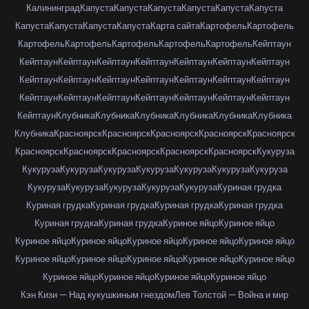
Калининград
Капуста
Капуста
Капуста
Капуста
Капуста
Капуста
Капуста
Капуста
Капуста
Капуста
Карта сайта
Картофель
Картофель
Картофель
Картофель
Картофель
Картофель
Картофель
Кейптаун
Кейптаун
Кейптаун
Кейптаун
Кейптаун
Кейптаун
Кейптаун
Кейптаун
Кейптаун
Кейптаун
Кейптаун
Кейптаун
Кейптаун
Кейптаун
Кейптаун
Кейптаун
Кейптаун
Кейптаун
Кейптаун
Кейптаун
Кейптаун
Кейптаун
Кейптаун
Клубника
Клубника
Клубника
Клубника
Клубника
Клубника
Клубника
Красноярск
Красноярск
Красноярск
Красноярск
Красноярск
Красноярск
Красноярск
Красноярск
Красноярск
Красноярск
Кукуруза
Кукуруза
Кукуруза
Кукуруза
Кукуруза
Кукуруза
Кукуруза
Кукуруза
Кукуруза
Кукуруза
Кукуруза
Кукуруза
Кукуруза
Куриная грудка
Куриная грудка
Куриная грудка
Куриная грудка
Куриная грудка
Куриная грудка
Куриная грудка
Куриное яйцо
Куриное яйцо
Куриное яйцо
Куриное яйцо
Куриное яйцо
Куриное яйцо
Куриное яйцо
Куриное яйцо
Куриное яйцо
Куриное яйцо
Куриное яйцо
Куриное яйцо
Куриное яйцо
Куриное яйцо
Куриное яйцо
Куриное яйцо
Кэн Кизи — Над кукушкиным гнездом
Лев Толстой — Война и мир