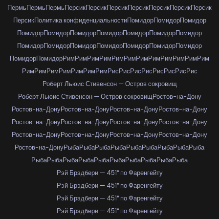
Пермь
Пермь
Пермь
Персик
Персик
Персик
Персик
Персик
Персик
Персик
Персик
Политика конфиденциальности
Помидор
Помидор
Помидор
Помидор
Помидор
Помидор
Помидор
Помидор
Помидор
Помидор
Помидор
Помидор
Помидор
Помидор
Помидор
Помидор
Помидор
Помидор
Помидор
Рим
Рим
Рим
Рим
Рим
Рим
Рим
Рим
Рим
Рим
Рим
Рим
Рим
Рим
Рим
Рим
Рим
Рим
Рим
Рис
Рис
Рис
Рис
Рис
Рис
Рис
Рис
Роберт Льюис Стивенсон — Остров сокровищ
Роберт Льюис Стивенсон — Остров сокровищ
Ростов-на-Дону
Ростов-на-Дону
Ростов-на-Дону
Ростов-на-Дону
Ростов-на-Дону
Ростов-на-Дону
Ростов-на-Дону
Ростов-на-Дону
Ростов-на-Дону
Ростов-на-Дону
Ростов-на-Дону
Ростов-на-Дону
Ростов-на-Дону
Ростов-на-Дону
Рыба
Рыба
Рыба
Рыба
Рыба
Рыба
Рыба
Рыба
Рыба
Рыба
Рыба
Рыба
Рыба
Рыба
Рыба
Рыба
Рыба
Рыба
Рыба
Рэй Брэдбери — 451° по Фаренгейту
Рэй Брэдбери — 451° по Фаренгейту
Рэй Брэдбери — 451° по Фаренгейту
Рэй Брэдбери — 451° по Фаренгейту