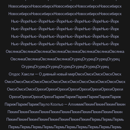
Новосибирск
Новосибирск
Новосибирск
Новосибирск
Новосибирск
Новосибирск
Новосибирск
Новосибирск
Новосибирск
Новосибирск
Нью-Йорк
Нью-Йорк
Нью-Йорк
Нью-Йорк
Нью-Йорк
Нью-Йорк
Нью-Йорк
Нью-Йорк
Нью-Йорк
Нью-Йорк
Нью-Йорк
Нью-Йорк
Нью-Йорк
Нью-Йорк
Нью-Йорк
Нью-Йорк
Нью-Йорк
Нью-Йорк
Нью-Йорк
Нью-Йорк
Нью-Йорк
Нью-Йорк
Нью-Йорк
Нью-Йорк
Овсянка
Овсянка
Овсянка
Овсянка
Овсянка
Овсянка
Овсянка
Овсянка
Овсянка
Овсянка
Овсянка
Овсянка
Огурец
Огурец
Огурец
Огурец
Огурец
Огурец
Огурец
Огурец
Огурец
Огурец
Огурец
Олдос Хаксли — О дивный новый мир
Омск
Омск
Омск
Омск
Омск
Омск
Омск
Омск
Омск
Омск
Омск
Омск
Омск
Омск
Омск
Омск
Омск
Омск
Омск
Омск
Омск
Орехи
Орехи
Орехи
Орехи
Орехи
Орехи
Орехи
Орехи
Орехи
Орехи
Орехи
Орехи
Париж
Париж
Париж
Париж
Париж
Париж
Париж
Париж
Париж
Пауло Коэльо — Алхимик
Пекин
Пекин
Пекин
Пекин
Пекин
Пекин
Пекин
Пекин
Пекин
Пекин
Пекин
Пекин
Пекин
Пекин
Пекин
Пекин
Пекин
Пекин
Пекин
Пекин
Пекин
Пекин
Пекин
Пермь
Пермь
Пермь
Пермь
Пермь
Пермь
Пермь
Пермь
Пермь
Пермь
Пермь
Пермь
Пермь