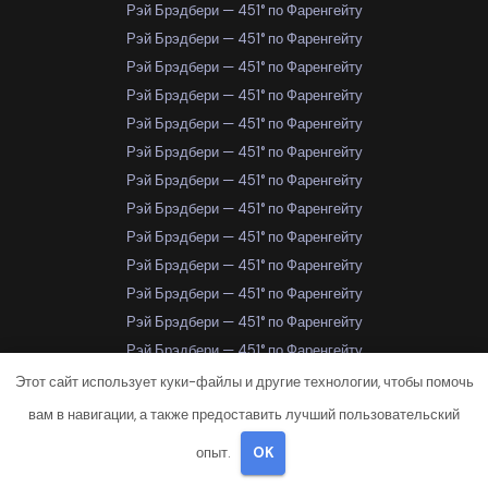
Рэй Брэдбери — 451° по Фаренгейту
Рэй Брэдбери — 451° по Фаренгейту
Рэй Брэдбери — 451° по Фаренгейту
Рэй Брэдбери — 451° по Фаренгейту
Рэй Брэдбери — 451° по Фаренгейту
Рэй Брэдбери — 451° по Фаренгейту
Рэй Брэдбери — 451° по Фаренгейту
Рэй Брэдбери — 451° по Фаренгейту
Рэй Брэдбери — 451° по Фаренгейту
Рэй Брэдбери — 451° по Фаренгейту
Рэй Брэдбери — 451° по Фаренгейту
Рэй Брэдбери — 451° по Фаренгейту
Рэй Брэдбери — 451° по Фаренгейту
Рэй Брэдбери — 451° по Фаренгейту
Этот сайт использует куки-файлы и другие технологии, чтобы помочь
Рэй Брэдбери — 451° по Фаренгейту
вам в навигации, а также предоставить лучший пользовательский
Рэй Брэдбери — 451° по Фаренгейту
опыт.
OK
Рэй Брэдбери — 451° по Фаренгейту