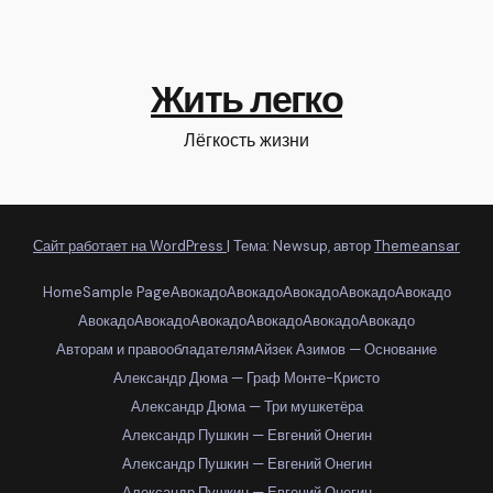
Жить легко
Лёгкость жизни
Сайт работает на WordPress
|
Тема: Newsup, автор
Themeansar
Home
Sample Page
Авокадо
Авокадо
Авокадо
Авокадо
Авокадо
Авокадо
Авокадо
Авокадо
Авокадо
Авокадо
Авокадо
Авторам и правообладателям
Айзек Азимов — Основание
Александр Дюма — Граф Монте-Кристо
Александр Дюма — Три мушкетёра
Александр Пушкин — Евгений Онегин
Александр Пушкин — Евгений Онегин
Александр Пушкин — Евгений Онегин