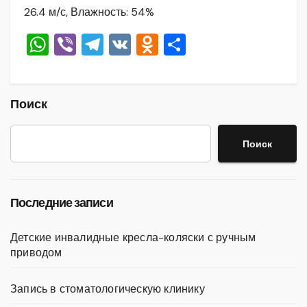
26.4 м/с, Влажность: 54%
W
Vi
T
V
O
О
h
b
el
K
d
тп
at
er
e
n
р
s
gr
o
а
Поиск
A
a
kl
в
Поиск
p
m
a
и
p
ss
ть
ni
Последние записи
ki
Детские инвалидные кресла-коляски с ручным
приводом
Запись в стоматологическую клинику