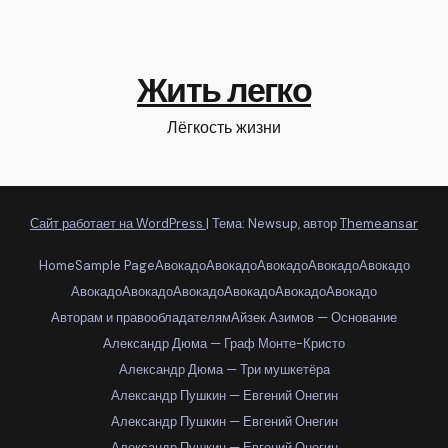
Жить легко
Лёгкость жизни
Сайт работает на WordPress
|
Тема: Newsup, автор
Themeansar
Home
Sample Page
Авокадо
Авокадо
Авокадо
Авокадо
Авокадо
Авокадо
Авокадо
Авокадо
Авокадо
Авокадо
Авокадо
Авторам и правообладателям
Айзек Азимов — Основание
Александр Дюма — Граф Монте-Кристо
Александр Дюма — Три мушкетёра
Александр Пушкин — Евгений Онегин
Александр Пушкин — Евгений Онегин
Александр Пушкин — Евгений Онегин