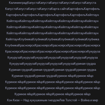
Калининград
Капуста
Капуста
Капуста
Капуста
Капуста
Капуста
Капуста
Капуста
Капуста
Капуста
Карта сайта
Картофель
Картофель
Картофель
Картофель
Картофель
Картофель
Картофель
Кейптаун
Кейптаун
Кейптаун
Кейптаун
Кейптаун
Кейптаун
Кейптаун
Кейптаун
Кейптаун
Кейптаун
Кейптаун
Кейптаун
Кейптаун
Кейптаун
Кейптаун
Кейптаун
Кейптаун
Кейптаун
Кейптаун
Кейптаун
Кейптаун
Кейптаун
Кейптаун
Клубника
Клубника
Клубника
Клубника
Клубника
Клубника
Клубника
Красноярск
Красноярск
Красноярск
Красноярск
Красноярск
Красноярск
Красноярск
Красноярск
Красноярск
Красноярск
Кукуруза
Кукуруза
Кукуруза
Кукуруза
Кукуруза
Кукуруза
Кукуруза
Кукуруза
Кукуруза
Кукуруза
Кукуруза
Кукуруза
Кукуруза
Куриная грудка
Куриная грудка
Куриная грудка
Куриная грудка
Куриная грудка
Куриная грудка
Куриная грудка
Куриное яйцо
Куриное яйцо
Куриное яйцо
Куриное яйцо
Куриное яйцо
Куриное яйцо
Куриное яйцо
Куриное яйцо
Куриное яйцо
Куриное яйцо
Куриное яйцо
Куриное яйцо
Куриное яйцо
Куриное яйцо
Куриное яйцо
Куриное яйцо
Кэн Кизи — Над кукушкиным гнездом
Лев Толстой — Война и мир