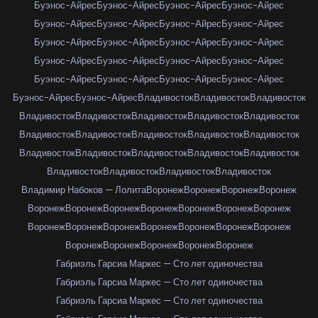
Буэнос-Айрес
Буэнос-Айрес
Буэнос-Айрес
Буэнос-Айрес
Буэнос-Айрес
Буэнос-Айрес
Буэнос-Айрес
Буэнос-Айрес
Буэнос-Айрес
Буэнос-Айрес
Буэнос-Айрес
Буэнос-Айрес
Буэнос-Айрес
Буэнос-Айрес
Буэнос-Айрес
Буэнос-Айрес
Буэнос-Айрес
Буэнос-Айрес
Буэнос-Айрес
Буэнос-Айрес
Буэнос-Айрес
Буэнос-Айрес
Владивосток
Владивосток
Владивосток
Владивосток
Владивосток
Владивосток
Владивосток
Владивосток
Владивосток
Владивосток
Владивосток
Владивосток
Владивосток
Владивосток
Владивосток
Владивосток
Владивосток
Владивосток
Владивосток
Владивосток
Владивосток
Владивосток
Владимир Набоков — Лолита
Воронеж
Воронеж
Воронеж
Воронеж
Воронеж
Воронеж
Воронеж
Воронеж
Воронеж
Воронеж
Воронеж
Воронеж
Воронеж
Воронеж
Воронеж
Воронеж
Воронеж
Воронеж
Воронеж
Воронеж
Воронеж
Воронеж
Воронеж
Габриэль Гарсиа Маркес — Сто лет одиночества
Габриэль Гарсиа Маркес — Сто лет одиночества
Габриэль Гарсиа Маркес — Сто лет одиночества