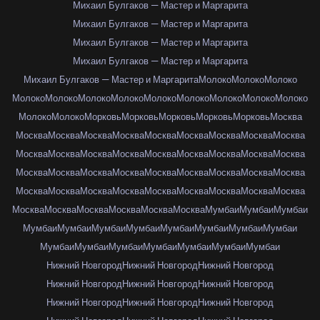
Михаил Булгаков — Мастер и Маргарита
Михаил Булгаков — Мастер и Маргарита
Михаил Булгаков — Мастер и Маргарита
Михаил Булгаков — Мастер и Маргарита
Михаил Булгаков — Мастер и Маргарита
Молоко
Молоко
Молоко
Молоко
Молоко
Молоко
Молоко
Молоко
Молоко
Молоко
Молоко
Молоко
Молоко
Молоко
Морковь
Морковь
Морковь
Морковь
Морковь
Москва
Москва
Москва
Москва
Москва
Москва
Москва
Москва
Москва
Москва
Москва
Москва
Москва
Москва
Москва
Москва
Москва
Москва
Москва
Москва
Москва
Москва
Москва
Москва
Москва
Москва
Москва
Москва
Москва
Москва
Москва
Москва
Москва
Москва
Москва
Москва
Москва
Москва
Москва
Москва
Москва
Москва
Москва
Мумбаи
Мумбаи
Мумбаи
Мумбаи
Мумбаи
Мумбаи
Мумбаи
Мумбаи
Мумбаи
Мумбаи
Мумбаи
Мумбаи
Мумбаи
Мумбаи
Мумбаи
Мумбаи
Мумбаи
Мумбаи
Нижний Новгород
Нижний Новгород
Нижний Новгород
Нижний Новгород
Нижний Новгород
Нижний Новгород
Нижний Новгород
Нижний Новгород
Нижний Новгород