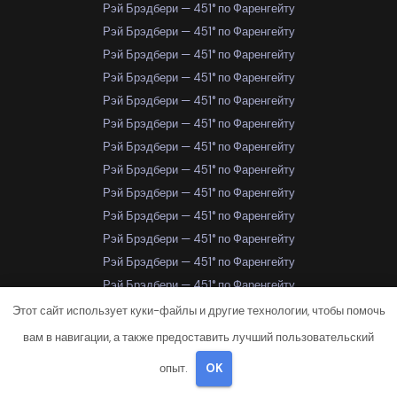
Рэй Брэдбери — 451° по Фаренгейту
Рэй Брэдбери — 451° по Фаренгейту
Рэй Брэдбери — 451° по Фаренгейту
Рэй Брэдбери — 451° по Фаренгейту
Рэй Брэдбери — 451° по Фаренгейту
Рэй Брэдбери — 451° по Фаренгейту
Рэй Брэдбери — 451° по Фаренгейту
Рэй Брэдбери — 451° по Фаренгейту
Рэй Брэдбери — 451° по Фаренгейту
Рэй Брэдбери — 451° по Фаренгейту
Рэй Брэдбери — 451° по Фаренгейту
Рэй Брэдбери — 451° по Фаренгейту
Рэй Брэдбери — 451° по Фаренгейту
Рэй Брэдбери — 451° по Фаренгейту
Этот сайт использует куки-файлы и другие технологии, чтобы помочь
Рэй Брэдбери — 451° по Фаренгейту
вам в навигации, а также предоставить лучший пользовательский
Рэй Брэдбери — 451° по Фаренгейту
опыт.
OK
Рэй Брэдбери — 451° по Фаренгейту