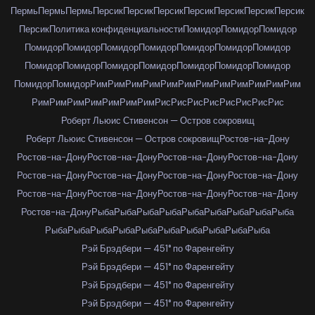
Пермь
Пермь
Пермь
Персик
Персик
Персик
Персик
Персик
Персик
Персик
Персик
Политика конфиденциальности
Помидор
Помидор
Помидор
Помидор
Помидор
Помидор
Помидор
Помидор
Помидор
Помидор
Помидор
Помидор
Помидор
Помидор
Помидор
Помидор
Помидор
Помидор
Помидор
Рим
Рим
Рим
Рим
Рим
Рим
Рим
Рим
Рим
Рим
Рим
Рим
Рим
Рим
Рим
Рим
Рим
Рим
Рим
Рис
Рис
Рис
Рис
Рис
Рис
Рис
Рис
Роберт Льюис Стивенсон — Остров сокровищ
Роберт Льюис Стивенсон — Остров сокровищ
Ростов-на-Дону
Ростов-на-Дону
Ростов-на-Дону
Ростов-на-Дону
Ростов-на-Дону
Ростов-на-Дону
Ростов-на-Дону
Ростов-на-Дону
Ростов-на-Дону
Ростов-на-Дону
Ростов-на-Дону
Ростов-на-Дону
Ростов-на-Дону
Ростов-на-Дону
Рыба
Рыба
Рыба
Рыба
Рыба
Рыба
Рыба
Рыба
Рыба
Рыба
Рыба
Рыба
Рыба
Рыба
Рыба
Рыба
Рыба
Рыба
Рыба
Рэй Брэдбери — 451° по Фаренгейту
Рэй Брэдбери — 451° по Фаренгейту
Рэй Брэдбери — 451° по Фаренгейту
Рэй Брэдбери — 451° по Фаренгейту