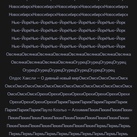
Новосибирск
Новосибирск
Новосибирск
Новосибирск
Новосибирск
Новосибирск
Новосибирск
Новосибирск
Новосибирск
Новосибирск
Нью-Йорк
Нью-Йорк
Нью-Йорк
Нью-Йорк
Нью-Йорк
Нью-Йорк
Нью-Йорк
Нью-Йорк
Нью-Йорк
Нью-Йорк
Нью-Йорк
Нью-Йорк
Нью-Йорк
Нью-Йорк
Нью-Йорк
Нью-Йорк
Нью-Йорк
Нью-Йорк
Нью-Йорк
Нью-Йорк
Нью-Йорк
Нью-Йорк
Нью-Йорк
Нью-Йорк
Овсянка
Овсянка
Овсянка
Овсянка
Овсянка
Овсянка
Овсянка
Овсянка
Овсянка
Овсянка
Овсянка
Овсянка
Огурец
Огурец
Огурец
Огурец
Огурец
Огурец
Огурец
Огурец
Огурец
Огурец
Огурец
Олдос Хаксли — О дивный новый мир
Омск
Омск
Омск
Омск
Омск
Омск
Омск
Омск
Омск
Омск
Омск
Омск
Омск
Омск
Омск
Омск
Омск
Омск
Омск
Омск
Омск
Орехи
Орехи
Орехи
Орехи
Орехи
Орехи
Орехи
Орехи
Орехи
Орехи
Орехи
Орехи
Париж
Париж
Париж
Париж
Париж
Париж
Париж
Париж
Париж
Пауло Коэльо — Алхимик
Пекин
Пекин
Пекин
Пекин
Пекин
Пекин
Пекин
Пекин
Пекин
Пекин
Пекин
Пекин
Пекин
Пекин
Пекин
Пекин
Пекин
Пекин
Пекин
Пекин
Пекин
Пекин
Пекин
Пермь
Пермь
Пермь
Пермь
Пермь
Пермь
Пермь
Пермь
Пермь
Пермь
Пермь
Пермь
Пермь