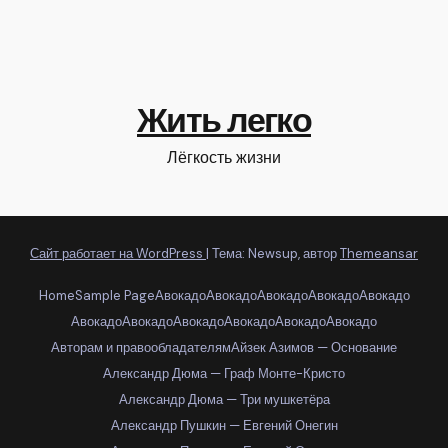
Жить легко
Лёгкость жизни
Сайт работает на WordPress
|
Тема: Newsup, автор
Themeansar
Home
Sample Page
Авокадо
Авокадо
Авокадо
Авокадо
Авокадо
Авокадо
Авокадо
Авокадо
Авокадо
Авокадо
Авокадо
Авторам и правообладателям
Айзек Азимов — Основание
Александр Дюма — Граф Монте-Кристо
Александр Дюма — Три мушкетёра
Александр Пушкин — Евгений Онегин