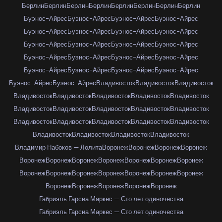
Берлин
Берлин
Берлин
Берлин
Берлин
Берлин
Берлин
Берлин
Буэнос-Айрес
Буэнос-Айрес
Буэнос-Айрес
Буэнос-Айрес
Буэнос-Айрес
Буэнос-Айрес
Буэнос-Айрес
Буэнос-Айрес
Буэнос-Айрес
Буэнос-Айрес
Буэнос-Айрес
Буэнос-Айрес
Буэнос-Айрес
Буэнос-Айрес
Буэнос-Айрес
Буэнос-Айрес
Буэнос-Айрес
Буэнос-Айрес
Буэнос-Айрес
Буэнос-Айрес
Буэнос-Айрес
Буэнос-Айрес
Владивосток
Владивосток
Владивосток
Владивосток
Владивосток
Владивосток
Владивосток
Владивосток
Владивосток
Владивосток
Владивосток
Владивосток
Владивосток
Владивосток
Владивосток
Владивосток
Владивосток
Владивосток
Владивосток
Владивосток
Владивосток
Владивосток
Владимир Набоков — Лолита
Воронеж
Воронеж
Воронеж
Воронеж
Воронеж
Воронеж
Воронеж
Воронеж
Воронеж
Воронеж
Воронеж
Воронеж
Воронеж
Воронеж
Воронеж
Воронеж
Воронеж
Воронеж
Воронеж
Воронеж
Воронеж
Воронеж
Воронеж
Габриэль Гарсиа Маркес — Сто лет одиночества
Габриэль Гарсиа Маркес — Сто лет одиночества