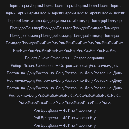
Пермь
Пермь
Пермь
Пермь
Пермь
Пермь
Пермь
Пермь
Пермь
Пермь
Пермь
Пермь
Пермь
Персик
Персик
Персик
Персик
Персик
Персик
Персик
Персик
Политика конфиденциальности
Помидор
Помидор
Помидор
Помидор
Помидор
Помидор
Помидор
Помидор
Помидор
Помидор
Помидор
Помидор
Помидор
Помидор
Помидор
Помидор
Помидор
Помидор
Помидор
Рим
Рим
Рим
Рим
Рим
Рим
Рим
Рим
Рим
Рим
Рим
Рим
Рим
Рим
Рим
Рим
Рим
Рим
Рим
Рис
Рис
Рис
Рис
Рис
Рис
Рис
Рис
Роберт Льюис Стивенсон — Остров сокровищ
Роберт Льюис Стивенсон — Остров сокровищ
Ростов-на-Дону
Ростов-на-Дону
Ростов-на-Дону
Ростов-на-Дону
Ростов-на-Дону
Ростов-на-Дону
Ростов-на-Дону
Ростов-на-Дону
Ростов-на-Дону
Ростов-на-Дону
Ростов-на-Дону
Ростов-на-Дону
Ростов-на-Дону
Ростов-на-Дону
Рыба
Рыба
Рыба
Рыба
Рыба
Рыба
Рыба
Рыба
Рыба
Рыба
Рыба
Рыба
Рыба
Рыба
Рыба
Рыба
Рыба
Рыба
Рыба
Рэй Брэдбери — 451° по Фаренгейту
Рэй Брэдбери — 451° по Фаренгейту
Рэй Брэдбери — 451° по Фаренгейту