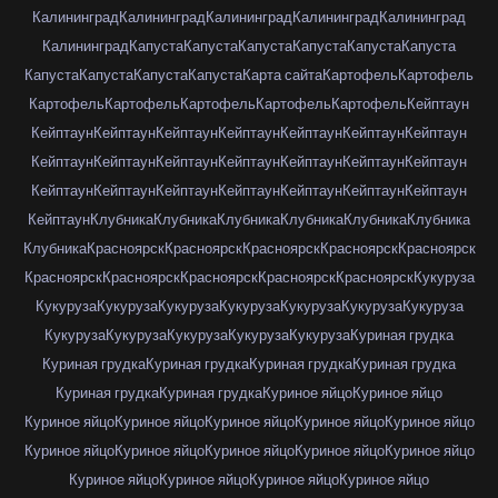
Калининград
Калининград
Калининград
Калининград
Калининград
Калининград
Капуста
Капуста
Капуста
Капуста
Капуста
Капуста
Капуста
Капуста
Капуста
Капуста
Карта сайта
Картофель
Картофель
Картофель
Картофель
Картофель
Картофель
Картофель
Кейптаун
Кейптаун
Кейптаун
Кейптаун
Кейптаун
Кейптаун
Кейптаун
Кейптаун
Кейптаун
Кейптаун
Кейптаун
Кейптаун
Кейптаун
Кейптаун
Кейптаун
Кейптаун
Кейптаун
Кейптаун
Кейптаун
Кейптаун
Кейптаун
Кейптаун
Кейптаун
Клубника
Клубника
Клубника
Клубника
Клубника
Клубника
Клубника
Красноярск
Красноярск
Красноярск
Красноярск
Красноярск
Красноярск
Красноярск
Красноярск
Красноярск
Красноярск
Кукуруза
Кукуруза
Кукуруза
Кукуруза
Кукуруза
Кукуруза
Кукуруза
Кукуруза
Кукуруза
Кукуруза
Кукуруза
Кукуруза
Кукуруза
Куриная грудка
Куриная грудка
Куриная грудка
Куриная грудка
Куриная грудка
Куриная грудка
Куриная грудка
Куриное яйцо
Куриное яйцо
Куриное яйцо
Куриное яйцо
Куриное яйцо
Куриное яйцо
Куриное яйцо
Куриное яйцо
Куриное яйцо
Куриное яйцо
Куриное яйцо
Куриное яйцо
Куриное яйцо
Куриное яйцо
Куриное яйцо
Куриное яйцо