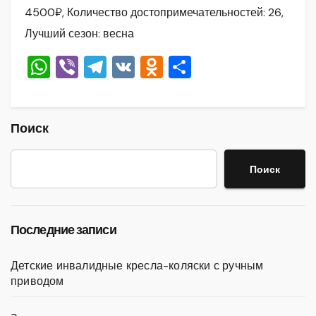
4500₽, Количество достопримечательностей: 26,
Лучший сезон: весна
W
Vi
T
V
O
О
h
b
el
K
d
тп
at
er
e
n
р
s
gr
o
а
Поиск
A
a
kl
в
Поиск
p
m
a
и
p
ss
ть
ni
Последние записи
ki
Детские инвалидные кресла-коляски с ручным
приводом