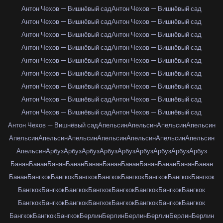
Антон Чехов — Вишнёвый сад
Антон Чехов — Вишнёвый сад
Антон Чехов — Вишнёвый сад
Антон Чехов — Вишнёвый сад
Антон Чехов — Вишнёвый сад
Антон Чехов — Вишнёвый сад
Антон Чехов — Вишнёвый сад
Антон Чехов — Вишнёвый сад
Антон Чехов — Вишнёвый сад
Антон Чехов — Вишнёвый сад
Антон Чехов — Вишнёвый сад
Антон Чехов — Вишнёвый сад
Антон Чехов — Вишнёвый сад
Антон Чехов — Вишнёвый сад
Антон Чехов — Вишнёвый сад
Антон Чехов — Вишнёвый сад
Антон Чехов — Вишнёвый сад
Антон Чехов — Вишнёвый сад
Антон Чехов — Вишнёвый сад
Апельсин
Апельсин
Апельсин
Апельсин
Апельсин
Апельсин
Апельсин
Апельсин
Апельсин
Апельсин
Апельсин
Апельсин
Арбуз
Арбуз
Арбуз
Арбуз
Арбуз
Арбуз
Арбуз
Арбуз
Арбуз
Банан
Банан
Банан
Банан
Банан
Банан
Банан
Банан
Банан
Банан
Банан
Банан
Бангкок
Бангкок
Бангкок
Бангкок
Бангкок
Бангкок
Бангкок
Бангкок
Бангкок
Бангкок
Бангкок
Бангкок
Бангкок
Бангкок
Бангкок
Бангкок
Бангкок
Бангкок
Бангкок
Бангкок
Бангкок
Бангкок
Бангкок
Бангкок
Бангкок
Бангкок
Бангкок
Берлин
Берлин
Берлин
Берлин
Берлин
Берлин