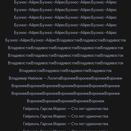
Буэнос-Айрес
Буэнос-Айрес
Буэнос-Айрес
Буэнос-Айрес
Буэнос-Айрес
Буэнос-Айрес
Буэнос-Айрес
Буэнос-Айрес
Буэнос-Айрес
Буэнос-Айрес
Буэнос-Айрес
Буэнос-Айрес
Буэнос-Айрес
Буэнос-Айрес
Буэнос-Айрес
Буэнос-Айрес
Буэнос-Айрес
Буэнос-Айрес
Буэнос-Айрес
Буэнос-Айрес
Буэнос-Айрес
Буэнос-Айрес
Владивосток
Владивосток
Владивосток
Владивосток
Владивосток
Владивосток
Владивосток
Владивосток
Владивосток
Владивосток
Владивосток
Владивосток
Владивосток
Владивосток
Владивосток
Владивосток
Владивосток
Владивосток
Владивосток
Владивосток
Владивосток
Владивосток
Владимир Набоков — Лолита
Воронеж
Воронеж
Воронеж
Воронеж
Воронеж
Воронеж
Воронеж
Воронеж
Воронеж
Воронеж
Воронеж
Воронеж
Воронеж
Воронеж
Воронеж
Воронеж
Воронеж
Воронеж
Воронеж
Воронеж
Воронеж
Воронеж
Воронеж
Габриэль Гарсиа Маркес — Сто лет одиночества
Габриэль Гарсиа Маркес — Сто лет одиночества
Габриэль Гарсиа Маркес — Сто лет одиночества