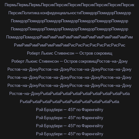
Пермь
Пермь
Пермь
Персик
Персик
Персик
Персик
Персик
Персик
Персик
Персик
Политика конфиденциальности
Помидор
Помидор
Помидор
Помидор
Помидор
Помидор
Помидор
Помидор
Помидор
Помидор
Помидор
Помидор
Помидор
Помидор
Помидор
Помидор
Помидор
Помидор
Помидор
Рим
Рим
Рим
Рим
Рим
Рим
Рим
Рим
Рим
Рим
Рим
Рим
Рим
Рим
Рим
Рим
Рим
Рим
Рим
Рис
Рис
Рис
Рис
Рис
Рис
Рис
Рис
Роберт Льюис Стивенсон — Остров сокровищ
Роберт Льюис Стивенсон — Остров сокровищ
Ростов-на-Дону
Ростов-на-Дону
Ростов-на-Дону
Ростов-на-Дону
Ростов-на-Дону
Ростов-на-Дону
Ростов-на-Дону
Ростов-на-Дону
Ростов-на-Дону
Ростов-на-Дону
Ростов-на-Дону
Ростов-на-Дону
Ростов-на-Дону
Ростов-на-Дону
Рыба
Рыба
Рыба
Рыба
Рыба
Рыба
Рыба
Рыба
Рыба
Рыба
Рыба
Рыба
Рыба
Рыба
Рыба
Рыба
Рыба
Рыба
Рыба
Рэй Брэдбери — 451° по Фаренгейту
Рэй Брэдбери — 451° по Фаренгейту
Рэй Брэдбери — 451° по Фаренгейту
Рэй Брэдбери — 451° по Фаренгейту