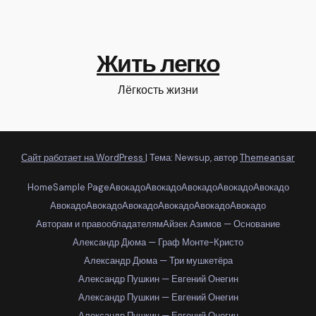
Жить легко
Лёгкость жизни
Сайт работает на WordPress
|
Тема: Newsup, автор
Themeansar
Home
Sample Page
Авокадо
Авокадо
Авокадо
Авокадо
Авокадо
Авокадо
Авокадо
Авокадо
Авокадо
Авокадо
Авокадо
Авторам и правообладателям
Айзек Азимов — Основание
Александр Дюма — Граф Монте-Кристо
Александр Дюма — Три мушкетёра
Александр Пушкин — Евгений Онегин
Александр Пушкин — Евгений Онегин
Александр Пушкин — Евгений Онегин