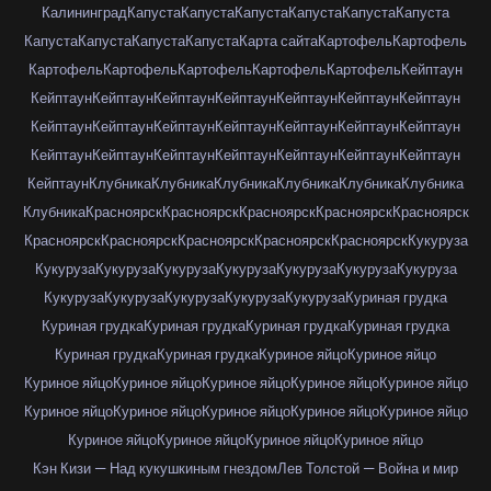
Калининград
Капуста
Капуста
Капуста
Капуста
Капуста
Капуста
Капуста
Капуста
Капуста
Капуста
Карта сайта
Картофель
Картофель
Картофель
Картофель
Картофель
Картофель
Картофель
Кейптаун
Кейптаун
Кейптаун
Кейптаун
Кейптаун
Кейптаун
Кейптаун
Кейптаун
Кейптаун
Кейптаун
Кейптаун
Кейптаун
Кейптаун
Кейптаун
Кейптаун
Кейптаун
Кейптаун
Кейптаун
Кейптаун
Кейптаун
Кейптаун
Кейптаун
Кейптаун
Клубника
Клубника
Клубника
Клубника
Клубника
Клубника
Клубника
Красноярск
Красноярск
Красноярск
Красноярск
Красноярск
Красноярск
Красноярск
Красноярск
Красноярск
Красноярск
Кукуруза
Кукуруза
Кукуруза
Кукуруза
Кукуруза
Кукуруза
Кукуруза
Кукуруза
Кукуруза
Кукуруза
Кукуруза
Кукуруза
Кукуруза
Куриная грудка
Куриная грудка
Куриная грудка
Куриная грудка
Куриная грудка
Куриная грудка
Куриная грудка
Куриное яйцо
Куриное яйцо
Куриное яйцо
Куриное яйцо
Куриное яйцо
Куриное яйцо
Куриное яйцо
Куриное яйцо
Куриное яйцо
Куриное яйцо
Куриное яйцо
Куриное яйцо
Куриное яйцо
Куриное яйцо
Куриное яйцо
Куриное яйцо
Кэн Кизи — Над кукушкиным гнездом
Лев Толстой — Война и мир