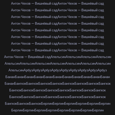
Антон Чехов — Вишнёвый сад
Антон Чехов — Вишнёвый сад
Антон Чехов — Вишнёвый сад
Антон Чехов — Вишнёвый сад
Антон Чехов — Вишнёвый сад
Антон Чехов — Вишнёвый сад
Антон Чехов — Вишнёвый сад
Антон Чехов — Вишнёвый сад
Антон Чехов — Вишнёвый сад
Антон Чехов — Вишнёвый сад
Антон Чехов — Вишнёвый сад
Антон Чехов — Вишнёвый сад
Антон Чехов — Вишнёвый сад
Антон Чехов — Вишнёвый сад
Антон Чехов — Вишнёвый сад
Антон Чехов — Вишнёвый сад
Антон Чехов — Вишнёвый сад
Апельсин
Апельсин
Апельсин
Апельсин
Апельсин
Апельсин
Апельсин
Апельсин
Апельсин
Апельсин
Апельсин
Апельсин
Арбуз
Арбуз
Арбуз
Арбуз
Арбуз
Арбуз
Арбуз
Арбуз
Арбуз
Банан
Банан
Банан
Банан
Банан
Банан
Банан
Банан
Банан
Банан
Банан
Банан
Бангкок
Бангкок
Бангкок
Бангкок
Бангкок
Бангкок
Бангкок
Бангкок
Бангкок
Бангкок
Бангкок
Бангкок
Бангкок
Бангкок
Бангкок
Бангкок
Бангкок
Бангкок
Бангкок
Бангкок
Бангкок
Бангкок
Бангкок
Бангкок
Бангкок
Бангкок
Бангкок
Берлин
Берлин
Берлин
Берлин
Берлин
Берлин
Берлин
Берлин
Берлин
Берлин
Берлин
Берлин
Берлин
Берлин