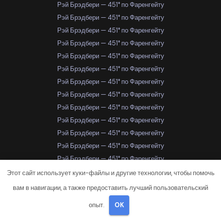
Рэй Брэдбери — 451° по Фаренгейту
Рэй Брэдбери — 451° по Фаренгейту
Рэй Брэдбери — 451° по Фаренгейту
Рэй Брэдбери — 451° по Фаренгейту
Рэй Брэдбери — 451° по Фаренгейту
Рэй Брэдбери — 451° по Фаренгейту
Рэй Брэдбери — 451° по Фаренгейту
Рэй Брэдбери — 451° по Фаренгейту
Рэй Брэдбери — 451° по Фаренгейту
Рэй Брэдбери — 451° по Фаренгейту
Рэй Брэдбери — 451° по Фаренгейту
Рэй Брэдбери — 451° по Фаренгейту
Рэй Брэдбери — 451° по Фаренгейту
Рэй Брэдбери — 451° по Фаренгейту
Этот сайт использует куки-файлы и другие технологии, чтобы помочь
Рэй Брэдбери — 451° по Фаренгейту
вам в навигации, а также предоставить лучший пользовательский
Рэй Брэдбери — 451° по Фаренгейту
опыт.
OK
Рэй Брэдбери — 451° по Фаренгейту