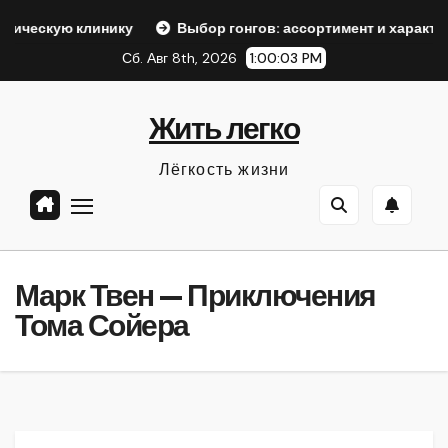
Перейти
инику
Выбор гонгов: ассортимент и характеристики
к
Сб. Авг 8th, 2026
1:00:05 PM
содержанию
Жить легко
Лёгкость жизни
Марк Твен — Приключения
Тома Сойера