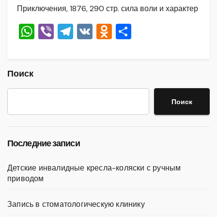
Приключения, 1876, 290 стр. сила воли и характер
W
Vi
T
V
O
О
h
b
el
K
d
тп
at
er
e
n
р
s
gr
o
а
Поиск
A
a
kl
в
Поиск
p
m
a
и
p
ss
ть
ni
Последние записи
ki
Детские инвалидные кресла-коляски с ручным
приводом
Запись в стоматологическую клинику