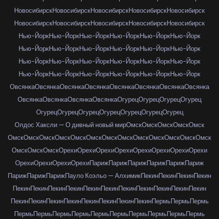
Новосибирск
Новосибирск
Новосибирск
Новосибирск
Новосибирск
Новосибирск
Новосибирск
Новосибирск
Новосибирск
Новосибирск
Нью-Йорк
Нью-Йорк
Нью-Йорк
Нью-Йорк
Нью-Йорк
Нью-Йорк
Нью-Йорк
Нью-Йорк
Нью-Йорк
Нью-Йорк
Нью-Йорк
Нью-Йорк
Нью-Йорк
Нью-Йорк
Нью-Йорк
Нью-Йорк
Нью-Йорк
Нью-Йорк
Нью-Йорк
Нью-Йорк
Нью-Йорк
Нью-Йорк
Нью-Йорк
Нью-Йорк
Овсянка
Овсянка
Овсянка
Овсянка
Овсянка
Овсянка
Овсянка
Овсянка
Овсянка
Овсянка
Овсянка
Овсянка
Огурец
Огурец
Огурец
Огурец
Огурец
Огурец
Огурец
Огурец
Огурец
Огурец
Огурец
Олдос Хаксли — О дивный новый мир
Омск
Омск
Омск
Омск
Омск
Омск
Омск
Омск
Омск
Омск
Омск
Омск
Омск
Омск
Омск
Омск
Омск
Омск
Омск
Омск
Омск
Орехи
Орехи
Орехи
Орехи
Орехи
Орехи
Орехи
Орехи
Орехи
Орехи
Орехи
Орехи
Париж
Париж
Париж
Париж
Париж
Париж
Париж
Париж
Париж
Пауло Коэльо — Алхимик
Пекин
Пекин
Пекин
Пекин
Пекин
Пекин
Пекин
Пекин
Пекин
Пекин
Пекин
Пекин
Пекин
Пекин
Пекин
Пекин
Пекин
Пекин
Пекин
Пекин
Пекин
Пекин
Пекин
Пермь
Пермь
Пермь
Пермь
Пермь
Пермь
Пермь
Пермь
Пермь
Пермь
Пермь
Пермь
Пермь