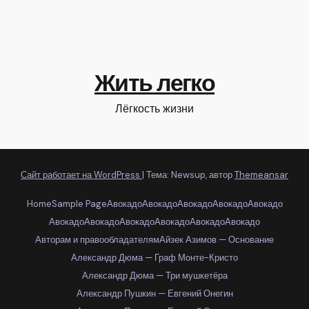
Жить легко
Лёгкость жизни
Сайт работает на WordPress
|
Тема: Newsup, автор
Themeansar
Home
Sample Page
Авокадо
Авокадо
Авокадо
Авокадо
Авокадо
Авокадо
Авокадо
Авокадо
Авокадо
Авокадо
Авокадо
Авторам и правообладателям
Айзек Азимов — Основание
Александр Дюма — Граф Монте-Кристо
Александр Дюма — Три мушкетёра
Александр Пушкин — Евгений Онегин