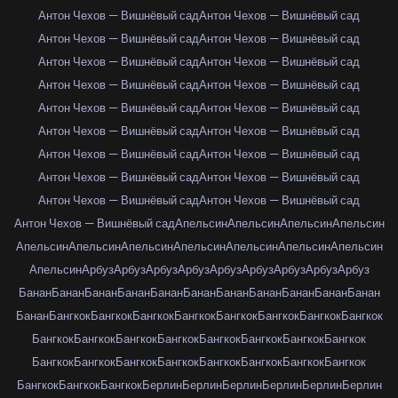
Антон Чехов — Вишнёвый сад
Антон Чехов — Вишнёвый сад
Антон Чехов — Вишнёвый сад
Антон Чехов — Вишнёвый сад
Антон Чехов — Вишнёвый сад
Антон Чехов — Вишнёвый сад
Антон Чехов — Вишнёвый сад
Антон Чехов — Вишнёвый сад
Антон Чехов — Вишнёвый сад
Антон Чехов — Вишнёвый сад
Антон Чехов — Вишнёвый сад
Антон Чехов — Вишнёвый сад
Антон Чехов — Вишнёвый сад
Антон Чехов — Вишнёвый сад
Антон Чехов — Вишнёвый сад
Антон Чехов — Вишнёвый сад
Антон Чехов — Вишнёвый сад
Антон Чехов — Вишнёвый сад
Антон Чехов — Вишнёвый сад
Апельсин
Апельсин
Апельсин
Апельсин
Апельсин
Апельсин
Апельсин
Апельсин
Апельсин
Апельсин
Апельсин
Апельсин
Арбуз
Арбуз
Арбуз
Арбуз
Арбуз
Арбуз
Арбуз
Арбуз
Арбуз
Банан
Банан
Банан
Банан
Банан
Банан
Банан
Банан
Банан
Банан
Банан
Банан
Бангкок
Бангкок
Бангкок
Бангкок
Бангкок
Бангкок
Бангкок
Бангкок
Бангкок
Бангкок
Бангкок
Бангкок
Бангкок
Бангкок
Бангкок
Бангкок
Бангкок
Бангкок
Бангкок
Бангкок
Бангкок
Бангкок
Бангкок
Бангкок
Бангкок
Бангкок
Бангкок
Берлин
Берлин
Берлин
Берлин
Берлин
Берлин