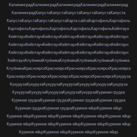
Калининград
Калининград
Калининград
Калининград
Калининград
Калининград
Капуста
Капуста
Капуста
Капуста
Капуста
Капуста
Капуста
Капуста
Капуста
Капуста
Карта сайта
Картофель
Картофель
Картофель
Картофель
Картофель
Картофель
Картофель
Кейптаун
Кейптаун
Кейптаун
Кейптаун
Кейптаун
Кейптаун
Кейптаун
Кейптаун
Кейптаун
Кейптаун
Кейптаун
Кейптаун
Кейптаун
Кейптаун
Кейптаун
Кейптаун
Кейптаун
Кейптаун
Кейптаун
Кейптаун
Кейптаун
Кейптаун
Кейптаун
Клубника
Клубника
Клубника
Клубника
Клубника
Клубника
Клубника
Красноярск
Красноярск
Красноярск
Красноярск
Красноярск
Красноярск
Красноярск
Красноярск
Красноярск
Красноярск
Кукуруза
Кукуруза
Кукуруза
Кукуруза
Кукуруза
Кукуруза
Кукуруза
Кукуруза
Кукуруза
Кукуруза
Кукуруза
Кукуруза
Кукуруза
Куриная грудка
Куриная грудка
Куриная грудка
Куриная грудка
Куриная грудка
Куриная грудка
Куриная грудка
Куриное яйцо
Куриное яйцо
Куриное яйцо
Куриное яйцо
Куриное яйцо
Куриное яйцо
Куриное яйцо
Куриное яйцо
Куриное яйцо
Куриное яйцо
Куриное яйцо
Куриное яйцо
Куриное яйцо
Куриное яйцо
Куриное яйцо
Куриное яйцо