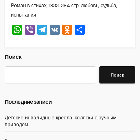
Роман в стихах, 1833, 384 стр. любовь, судьба,
испытания
W
Vi
T
V
O
О
h
b
el
K
d
тп
at
er
e
n
р
s
gr
o
а
Поиск
A
a
kl
в
Поиск
p
m
a
и
p
ss
ть
ni
Последние записи
ki
Детские инвалидные кресла-коляски с ручным
приводом