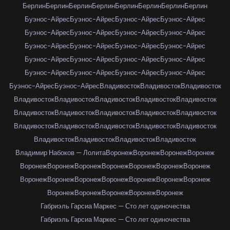
Берлин
Берлин
Берлин
Берлин
Берлин
Берлин
Берлин
Берлин
Буэнос-Айрес
Буэнос-Айрес
Буэнос-Айрес
Буэнос-Айрес
Буэнос-Айрес
Буэнос-Айрес
Буэнос-Айрес
Буэнос-Айрес
Буэнос-Айрес
Буэнос-Айрес
Буэнос-Айрес
Буэнос-Айрес
Буэнос-Айрес
Буэнос-Айрес
Буэнос-Айрес
Буэнос-Айрес
Буэнос-Айрес
Буэнос-Айрес
Буэнос-Айрес
Буэнос-Айрес
Буэнос-Айрес
Буэнос-Айрес
Владивосток
Владивосток
Владивосток
Владивосток
Владивосток
Владивосток
Владивосток
Владивосток
Владивосток
Владивосток
Владивосток
Владивосток
Владивосток
Владивосток
Владивосток
Владивосток
Владивосток
Владивосток
Владивосток
Владивосток
Владивосток
Владивосток
Владимир Набоков — Лолита
Воронеж
Воронеж
Воронеж
Воронеж
Воронеж
Воронеж
Воронеж
Воронеж
Воронеж
Воронеж
Воронеж
Воронеж
Воронеж
Воронеж
Воронеж
Воронеж
Воронеж
Воронеж
Воронеж
Воронеж
Воронеж
Воронеж
Воронеж
Габриэль Гарсиа Маркес — Сто лет одиночества
Габриэль Гарсиа Маркес — Сто лет одиночества