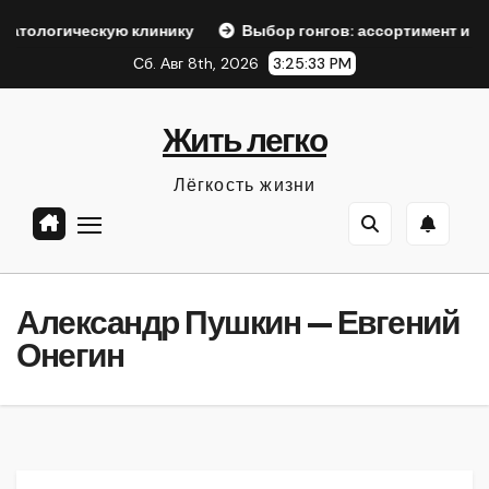
Перейти
кую клинику
Выбор гонгов: ассортимент и характеристик
к
Сб. Авг 8th, 2026
3:25:34 PM
содержанию
Жить легко
Лёгкость жизни
Александр Пушкин — Евгений
Онегин