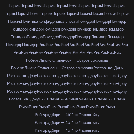
Пермь
Пермь
Пермь
Пермь
Пермь
Пермь
Пермь
Пермь
Пермь
Пермь
Пермь
Пермь
Пермь
Персик
Персик
Персик
Персик
Персик
Персик
Персик
Персик
Политика конфиденциальности
Помидор
Помидор
Помидор
Помидор
Помидор
Помидор
Помидор
Помидор
Помидор
Помидор
Помидор
Помидор
Помидор
Помидор
Помидор
Помидор
Помидор
Помидор
Помидор
Рим
Рим
Рим
Рим
Рим
Рим
Рим
Рим
Рим
Рим
Рим
Рим
Рим
Рим
Рим
Рим
Рим
Рим
Рим
Рис
Рис
Рис
Рис
Рис
Рис
Рис
Рис
Роберт Льюис Стивенсон — Остров сокровищ
Роберт Льюис Стивенсон — Остров сокровищ
Ростов-на-Дону
Ростов-на-Дону
Ростов-на-Дону
Ростов-на-Дону
Ростов-на-Дону
Ростов-на-Дону
Ростов-на-Дону
Ростов-на-Дону
Ростов-на-Дону
Ростов-на-Дону
Ростов-на-Дону
Ростов-на-Дону
Ростов-на-Дону
Ростов-на-Дону
Рыба
Рыба
Рыба
Рыба
Рыба
Рыба
Рыба
Рыба
Рыба
Рыба
Рыба
Рыба
Рыба
Рыба
Рыба
Рыба
Рыба
Рыба
Рыба
Рэй Брэдбери — 451° по Фаренгейту
Рэй Брэдбери — 451° по Фаренгейту
Рэй Брэдбери — 451° по Фаренгейту