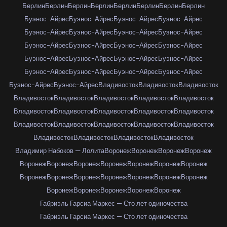
Берлин
Берлин
Берлин
Берлин
Берлин
Берлин
Берлин
Берлин
Буэнос-Айрес
Буэнос-Айрес
Буэнос-Айрес
Буэнос-Айрес
Буэнос-Айрес
Буэнос-Айрес
Буэнос-Айрес
Буэнос-Айрес
Буэнос-Айрес
Буэнос-Айрес
Буэнос-Айрес
Буэнос-Айрес
Буэнос-Айрес
Буэнос-Айрес
Буэнос-Айрес
Буэнос-Айрес
Буэнос-Айрес
Буэнос-Айрес
Буэнос-Айрес
Буэнос-Айрес
Буэнос-Айрес
Буэнос-Айрес
Владивосток
Владивосток
Владивосток
Владивосток
Владивосток
Владивосток
Владивосток
Владивосток
Владивосток
Владивосток
Владивосток
Владивосток
Владивосток
Владивосток
Владивосток
Владивосток
Владивосток
Владивосток
Владивосток
Владивосток
Владивосток
Владивосток
Владимир Набоков — Лолита
Воронеж
Воронеж
Воронеж
Воронеж
Воронеж
Воронеж
Воронеж
Воронеж
Воронеж
Воронеж
Воронеж
Воронеж
Воронеж
Воронеж
Воронеж
Воронеж
Воронеж
Воронеж
Воронеж
Воронеж
Воронеж
Воронеж
Воронеж
Габриэль Гарсиа Маркес — Сто лет одиночества
Габриэль Гарсиа Маркес — Сто лет одиночества