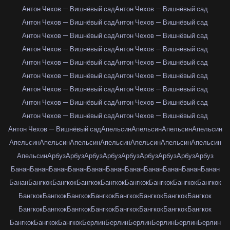
Антон Чехов — Вишнёвый сад
Антон Чехов — Вишнёвый сад
Антон Чехов — Вишнёвый сад
Антон Чехов — Вишнёвый сад
Антон Чехов — Вишнёвый сад
Антон Чехов — Вишнёвый сад
Антон Чехов — Вишнёвый сад
Антон Чехов — Вишнёвый сад
Антон Чехов — Вишнёвый сад
Антон Чехов — Вишнёвый сад
Антон Чехов — Вишнёвый сад
Антон Чехов — Вишнёвый сад
Антон Чехов — Вишнёвый сад
Антон Чехов — Вишнёвый сад
Антон Чехов — Вишнёвый сад
Антон Чехов — Вишнёвый сад
Антон Чехов — Вишнёвый сад
Антон Чехов — Вишнёвый сад
Антон Чехов — Вишнёвый сад
Апельсин
Апельсин
Апельсин
Апельсин
Апельсин
Апельсин
Апельсин
Апельсин
Апельсин
Апельсин
Апельсин
Апельсин
Арбуз
Арбуз
Арбуз
Арбуз
Арбуз
Арбуз
Арбуз
Арбуз
Арбуз
Банан
Банан
Банан
Банан
Банан
Банан
Банан
Банан
Банан
Банан
Банан
Банан
Бангкок
Бангкок
Бангкок
Бангкок
Бангкок
Бангкок
Бангкок
Бангкок
Бангкок
Бангкок
Бангкок
Бангкок
Бангкок
Бангкок
Бангкок
Бангкок
Бангкок
Бангкок
Бангкок
Бангкок
Бангкок
Бангкок
Бангкок
Бангкок
Бангкок
Бангкок
Бангкок
Берлин
Берлин
Берлин
Берлин
Берлин
Берлин