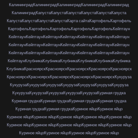
Калининград
Калининград
Калининград
Калининград
Калининград
Калининград
Капуста
Капуста
Капуста
Капуста
Капуста
Капуста
Капуста
Капуста
Капуста
Капуста
Карта сайта
Картофель
Картофель
Картофель
Картофель
Картофель
Картофель
Картофель
Кейптаун
Кейптаун
Кейптаун
Кейптаун
Кейптаун
Кейптаун
Кейптаун
Кейптаун
Кейптаун
Кейптаун
Кейптаун
Кейптаун
Кейптаун
Кейптаун
Кейптаун
Кейптаун
Кейптаун
Кейптаун
Кейптаун
Кейптаун
Кейптаун
Кейптаун
Кейптаун
Клубника
Клубника
Клубника
Клубника
Клубника
Клубника
Клубника
Красноярск
Красноярск
Красноярск
Красноярск
Красноярск
Красноярск
Красноярск
Красноярск
Красноярск
Красноярск
Кукуруза
Кукуруза
Кукуруза
Кукуруза
Кукуруза
Кукуруза
Кукуруза
Кукуруза
Кукуруза
Кукуруза
Кукуруза
Кукуруза
Кукуруза
Куриная грудка
Куриная грудка
Куриная грудка
Куриная грудка
Куриная грудка
Куриная грудка
Куриная грудка
Куриное яйцо
Куриное яйцо
Куриное яйцо
Куриное яйцо
Куриное яйцо
Куриное яйцо
Куриное яйцо
Куриное яйцо
Куриное яйцо
Куриное яйцо
Куриное яйцо
Куриное яйцо
Куриное яйцо
Куриное яйцо
Куриное яйцо
Куриное яйцо