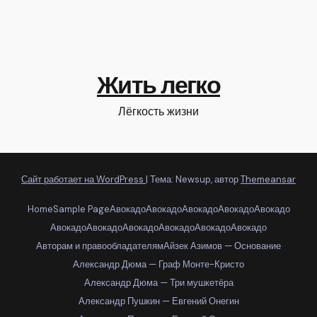
Жить легко
Лёгкость жизни
Сайт работает на WordPress
|
Тема: Newsup, автор
Themeansar
Home
Sample Page
Авокадо
Авокадо
Авокадо
Авокадо
Авокадо
Авокадо
Авокадо
Авокадо
Авокадо
Авокадо
Авокадо
Авторам и правообладателям
Айзек Азимов — Основание
Александр Дюма — Граф Монте-Кристо
Александр Дюма — Три мушкетёра
Александр Пушкин — Евгений Онегин