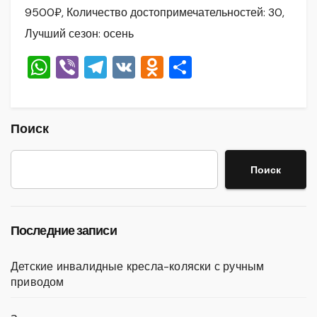
9500₽, Количество достопримечательностей: 30,
Лучший сезон: осень
W
Vi
T
V
O
О
h
b
el
K
d
тп
at
er
e
n
р
s
gr
o
а
Поиск
A
a
kl
в
Поиск
p
m
a
и
p
ss
ть
ni
Последние записи
ki
Детские инвалидные кресла-коляски с ручным
приводом