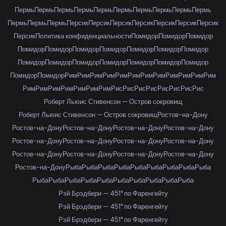
Пермь
Пермь
Пермь
Пермь
Пермь
Пермь
Пермь
Пермь
Пермь
Пермь
Пермь
Пермь
Пермь
Персик
Персик
Персик
Персик
Персик
Персик
Персик
Персик
Политика конфиденциальности
Помидор
Помидор
Помидор
Помидор
Помидор
Помидор
Помидор
Помидор
Помидор
Помидор
Помидор
Помидор
Помидор
Помидор
Помидор
Помидор
Помидор
Помидор
Помидор
Рим
Рим
Рим
Рим
Рим
Рим
Рим
Рим
Рим
Рим
Рим
Рим
Рим
Рим
Рим
Рим
Рим
Рим
Рим
Рис
Рис
Рис
Рис
Рис
Рис
Рис
Рис
Роберт Льюис Стивенсон — Остров сокровищ
Роберт Льюис Стивенсон — Остров сокровищ
Ростов-на-Дону
Ростов-на-Дону
Ростов-на-Дону
Ростов-на-Дону
Ростов-на-Дону
Ростов-на-Дону
Ростов-на-Дону
Ростов-на-Дону
Ростов-на-Дону
Ростов-на-Дону
Ростов-на-Дону
Ростов-на-Дону
Ростов-на-Дону
Ростов-на-Дону
Рыба
Рыба
Рыба
Рыба
Рыба
Рыба
Рыба
Рыба
Рыба
Рыба
Рыба
Рыба
Рыба
Рыба
Рыба
Рыба
Рыба
Рыба
Рыба
Рэй Брэдбери — 451° по Фаренгейту
Рэй Брэдбери — 451° по Фаренгейту
Рэй Брэдбери — 451° по Фаренгейту