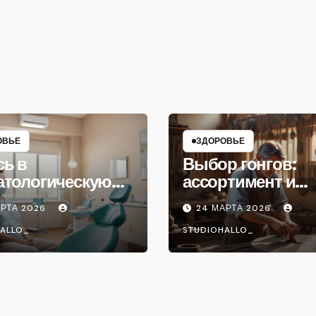
ОВЬЕ
ЗДОРОВЬЕ
сь в
Выбор гонгов:
атологическую
ассортимент и
ику
характеристики
АРТА 2026
24 МАРТА 2026
ALLO_
STUDIOHALLO_