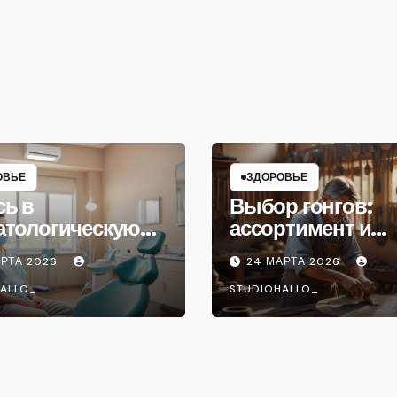
ОВЬЕ
ЗДОРОВЬЕ
сь в
Выбор гонгов:
атологическую
ассортимент и
ику
характеристики
АРТА 2026
24 МАРТА 2026
ALLO_
STUDIOHALLO_