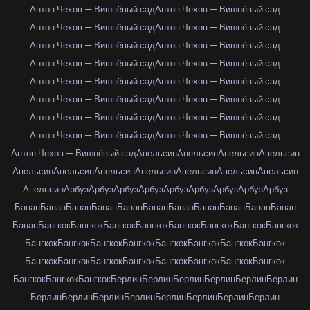
Антон Чехов — Вишнёвый сад
Антон Чехов — Вишнёвый сад
Антон Чехов — Вишнёвый сад
Антон Чехов — Вишнёвый сад
Антон Чехов — Вишнёвый сад
Антон Чехов — Вишнёвый сад
Антон Чехов — Вишнёвый сад
Антон Чехов — Вишнёвый сад
Антон Чехов — Вишнёвый сад
Антон Чехов — Вишнёвый сад
Антон Чехов — Вишнёвый сад
Антон Чехов — Вишнёвый сад
Антон Чехов — Вишнёвый сад
Антон Чехов — Вишнёвый сад
Антон Чехов — Вишнёвый сад
Антон Чехов — Вишнёвый сад
Антон Чехов — Вишнёвый сад
Апельсин
Апельсин
Апельсин
Апельсин
Апельсин
Апельсин
Апельсин
Апельсин
Апельсин
Апельсин
Апельсин
Апельсин
Арбуз
Арбуз
Арбуз
Арбуз
Арбуз
Арбуз
Арбуз
Арбуз
Арбуз
Банан
Банан
Банан
Банан
Банан
Банан
Банан
Банан
Банан
Банан
Банан
Банан
Бангкок
Бангкок
Бангкок
Бангкок
Бангкок
Бангкок
Бангкок
Бангкок
Бангкок
Бангкок
Бангкок
Бангкок
Бангкок
Бангкок
Бангкок
Бангкок
Бангкок
Бангкок
Бангкок
Бангкок
Бангкок
Бангкок
Бангкок
Бангкок
Бангкок
Бангкок
Бангкок
Берлин
Берлин
Берлин
Берлин
Берлин
Берлин
Берлин
Берлин
Берлин
Берлин
Берлин
Берлин
Берлин
Берлин