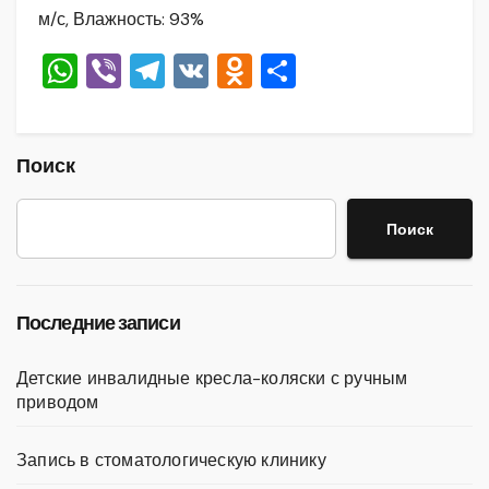
м/с, Влажность: 93%
W
Vi
T
V
O
О
h
b
el
K
d
тп
at
er
e
n
р
s
gr
o
а
Поиск
A
a
kl
в
Поиск
p
m
a
и
p
ss
ть
ni
Последние записи
ki
Детские инвалидные кресла-коляски с ручным
приводом
Запись в стоматологическую клинику