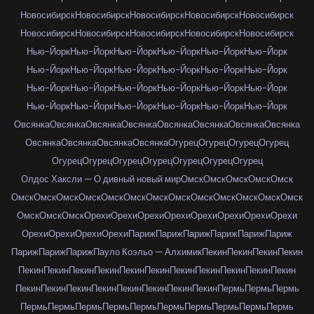
Новосибирск
Новосибирск
Новосибирск
Новосибирск
Новосибирск
Новосибирск
Новосибирск
Новосибирск
Новосибирск
Новосибирск
Нью-Йорк
Нью-Йорк
Нью-Йорк
Нью-Йорк
Нью-Йорк
Нью-Йорк
Нью-Йорк
Нью-Йорк
Нью-Йорк
Нью-Йорк
Нью-Йорк
Нью-Йорк
Нью-Йорк
Нью-Йорк
Нью-Йорк
Нью-Йорк
Нью-Йорк
Нью-Йорк
Нью-Йорк
Нью-Йорк
Нью-Йорк
Нью-Йорк
Нью-Йорк
Нью-Йорк
Овсянка
Овсянка
Овсянка
Овсянка
Овсянка
Овсянка
Овсянка
Овсянка
Овсянка
Овсянка
Овсянка
Овсянка
Огурец
Огурец
Огурец
Огурец
Огурец
Огурец
Огурец
Огурец
Огурец
Огурец
Огурец
Олдос Хаксли — О дивный новый мир
Омск
Омск
Омск
Омск
Омск
Омск
Омск
Омск
Омск
Омск
Омск
Омск
Омск
Омск
Омск
Омск
Омск
Омск
Омск
Омск
Омск
Орехи
Орехи
Орехи
Орехи
Орехи
Орехи
Орехи
Орехи
Орехи
Орехи
Орехи
Орехи
Париж
Париж
Париж
Париж
Париж
Париж
Париж
Париж
Париж
Пауло Коэльо — Алхимик
Пекин
Пекин
Пекин
Пекин
Пекин
Пекин
Пекин
Пекин
Пекин
Пекин
Пекин
Пекин
Пекин
Пекин
Пекин
Пекин
Пекин
Пекин
Пекин
Пекин
Пекин
Пекин
Пекин
Пермь
Пермь
Пермь
Пермь
Пермь
Пермь
Пермь
Пермь
Пермь
Пермь
Пермь
Пермь
Пермь