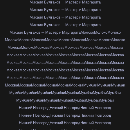
Михаил Булгаков — Мастер и Маргарита
Михаил Булгаков — Мастер и Маргарита
Михаил Булгаков — Мастер и Маргарита
Михаил Булгаков — Мастер и Маргарита
Михаил Булгаков — Мастер и Маргарита
Молоко
Молоко
Молоко
Молоко
Молоко
Молоко
Молоко
Молоко
Молоко
Молоко
Молоко
Молоко
Молоко
Молоко
Морковь
Морковь
Морковь
Морковь
Морковь
Москва
Москва
Москва
Москва
Москва
Москва
Москва
Москва
Москва
Москва
Москва
Москва
Москва
Москва
Москва
Москва
Москва
Москва
Москва
Москва
Москва
Москва
Москва
Москва
Москва
Москва
Москва
Москва
Москва
Москва
Москва
Москва
Москва
Москва
Москва
Москва
Москва
Москва
Москва
Москва
Москва
Москва
Москва
Мумбаи
Мумбаи
Мумбаи
Мумбаи
Мумбаи
Мумбаи
Мумбаи
Мумбаи
Мумбаи
Мумбаи
Мумбаи
Мумбаи
Мумбаи
Мумбаи
Мумбаи
Мумбаи
Мумбаи
Мумбаи
Нижний Новгород
Нижний Новгород
Нижний Новгород
Нижний Новгород
Нижний Новгород
Нижний Новгород
Нижний Новгород
Нижний Новгород
Нижний Новгород