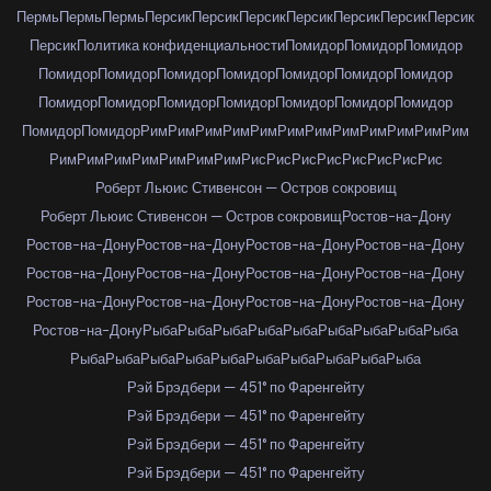
Пермь
Пермь
Пермь
Персик
Персик
Персик
Персик
Персик
Персик
Персик
Персик
Политика конфиденциальности
Помидор
Помидор
Помидор
Помидор
Помидор
Помидор
Помидор
Помидор
Помидор
Помидор
Помидор
Помидор
Помидор
Помидор
Помидор
Помидор
Помидор
Помидор
Помидор
Рим
Рим
Рим
Рим
Рим
Рим
Рим
Рим
Рим
Рим
Рим
Рим
Рим
Рим
Рим
Рим
Рим
Рим
Рим
Рис
Рис
Рис
Рис
Рис
Рис
Рис
Рис
Роберт Льюис Стивенсон — Остров сокровищ
Роберт Льюис Стивенсон — Остров сокровищ
Ростов-на-Дону
Ростов-на-Дону
Ростов-на-Дону
Ростов-на-Дону
Ростов-на-Дону
Ростов-на-Дону
Ростов-на-Дону
Ростов-на-Дону
Ростов-на-Дону
Ростов-на-Дону
Ростов-на-Дону
Ростов-на-Дону
Ростов-на-Дону
Ростов-на-Дону
Рыба
Рыба
Рыба
Рыба
Рыба
Рыба
Рыба
Рыба
Рыба
Рыба
Рыба
Рыба
Рыба
Рыба
Рыба
Рыба
Рыба
Рыба
Рыба
Рэй Брэдбери — 451° по Фаренгейту
Рэй Брэдбери — 451° по Фаренгейту
Рэй Брэдбери — 451° по Фаренгейту
Рэй Брэдбери — 451° по Фаренгейту