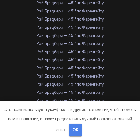
Рэй Брэдбери — 451° по Фаренгейту
Рэй Брэдбери — 451° по Фаренгейту
Рэй Брэдбери — 451° по Фаренгейту
Рэй Брэдбери — 451° по Фаренгейту
Рэй Брэдбери — 451° по Фаренгейту
Рэй Брэдбери — 451° по Фаренгейту
Рэй Брэдбери — 451° по Фаренгейту
Рэй Брэдбери — 451° по Фаренгейту
Рэй Брэдбери — 451° по Фаренгейту
Рэй Брэдбери — 451° по Фаренгейту
Рэй Брэдбери — 451° по Фаренгейту
Рэй Брэдбери — 451° по Фаренгейту
Рэй Брэдбери — 451° по Фаренгейту
Рэй Брэдбери — 451° по Фаренгейту
Этот сайт использует куки-файлы и другие технологии, чтобы помочь
Рэй Брэдбери — 451° по Фаренгейту
вам в навигации, а также предоставить лучший пользовательский
Рэй Брэдбери — 451° по Фаренгейту
опыт.
OK
Рэй Брэдбери — 451° по Фаренгейту