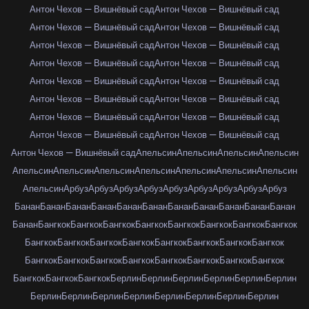
Антон Чехов — Вишнёвый сад
Антон Чехов — Вишнёвый сад
Антон Чехов — Вишнёвый сад
Антон Чехов — Вишнёвый сад
Антон Чехов — Вишнёвый сад
Антон Чехов — Вишнёвый сад
Антон Чехов — Вишнёвый сад
Антон Чехов — Вишнёвый сад
Антон Чехов — Вишнёвый сад
Антон Чехов — Вишнёвый сад
Антон Чехов — Вишнёвый сад
Антон Чехов — Вишнёвый сад
Антон Чехов — Вишнёвый сад
Антон Чехов — Вишнёвый сад
Антон Чехов — Вишнёвый сад
Антон Чехов — Вишнёвый сад
Антон Чехов — Вишнёвый сад
Апельсин
Апельсин
Апельсин
Апельсин
Апельсин
Апельсин
Апельсин
Апельсин
Апельсин
Апельсин
Апельсин
Апельсин
Арбуз
Арбуз
Арбуз
Арбуз
Арбуз
Арбуз
Арбуз
Арбуз
Арбуз
Банан
Банан
Банан
Банан
Банан
Банан
Банан
Банан
Банан
Банан
Банан
Банан
Бангкок
Бангкок
Бангкок
Бангкок
Бангкок
Бангкок
Бангкок
Бангкок
Бангкок
Бангкок
Бангкок
Бангкок
Бангкок
Бангкок
Бангкок
Бангкок
Бангкок
Бангкок
Бангкок
Бангкок
Бангкок
Бангкок
Бангкок
Бангкок
Бангкок
Бангкок
Бангкок
Берлин
Берлин
Берлин
Берлин
Берлин
Берлин
Берлин
Берлин
Берлин
Берлин
Берлин
Берлин
Берлин
Берлин