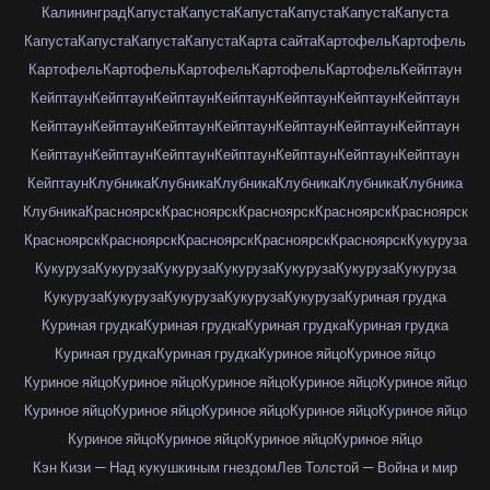
Калининград
Капуста
Капуста
Капуста
Капуста
Капуста
Капуста
Капуста
Капуста
Капуста
Капуста
Карта сайта
Картофель
Картофель
Картофель
Картофель
Картофель
Картофель
Картофель
Кейптаун
Кейптаун
Кейптаун
Кейптаун
Кейптаун
Кейптаун
Кейптаун
Кейптаун
Кейптаун
Кейптаун
Кейптаун
Кейптаун
Кейптаун
Кейптаун
Кейптаун
Кейптаун
Кейптаун
Кейптаун
Кейптаун
Кейптаун
Кейптаун
Кейптаун
Кейптаун
Клубника
Клубника
Клубника
Клубника
Клубника
Клубника
Клубника
Красноярск
Красноярск
Красноярск
Красноярск
Красноярск
Красноярск
Красноярск
Красноярск
Красноярск
Красноярск
Кукуруза
Кукуруза
Кукуруза
Кукуруза
Кукуруза
Кукуруза
Кукуруза
Кукуруза
Кукуруза
Кукуруза
Кукуруза
Кукуруза
Кукуруза
Куриная грудка
Куриная грудка
Куриная грудка
Куриная грудка
Куриная грудка
Куриная грудка
Куриная грудка
Куриное яйцо
Куриное яйцо
Куриное яйцо
Куриное яйцо
Куриное яйцо
Куриное яйцо
Куриное яйцо
Куриное яйцо
Куриное яйцо
Куриное яйцо
Куриное яйцо
Куриное яйцо
Куриное яйцо
Куриное яйцо
Куриное яйцо
Куриное яйцо
Кэн Кизи — Над кукушкиным гнездом
Лев Толстой — Война и мир