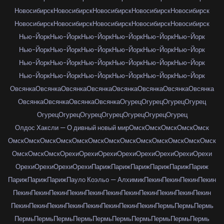
Новосибирск
Новосибирск
Новосибирск
Новосибирск
Новосибирск
Новосибирск
Новосибирск
Новосибирск
Новосибирск
Новосибирск
Нью-Йорк
Нью-Йорк
Нью-Йорк
Нью-Йорк
Нью-Йорк
Нью-Йорк
Нью-Йорк
Нью-Йорк
Нью-Йорк
Нью-Йорк
Нью-Йорк
Нью-Йорк
Нью-Йорк
Нью-Йорк
Нью-Йорк
Нью-Йорк
Нью-Йорк
Нью-Йорк
Нью-Йорк
Нью-Йорк
Нью-Йорк
Нью-Йорк
Нью-Йорк
Нью-Йорк
Овсянка
Овсянка
Овсянка
Овсянка
Овсянка
Овсянка
Овсянка
Овсянка
Овсянка
Овсянка
Овсянка
Овсянка
Огурец
Огурец
Огурец
Огурец
Огурец
Огурец
Огурец
Огурец
Огурец
Огурец
Огурец
Олдос Хаксли — О дивный новый мир
Омск
Омск
Омск
Омск
Омск
Омск
Омск
Омск
Омск
Омск
Омск
Омск
Омск
Омск
Омск
Омск
Омск
Омск
Омск
Омск
Омск
Орехи
Орехи
Орехи
Орехи
Орехи
Орехи
Орехи
Орехи
Орехи
Орехи
Орехи
Орехи
Париж
Париж
Париж
Париж
Париж
Париж
Париж
Париж
Париж
Пауло Коэльо — Алхимик
Пекин
Пекин
Пекин
Пекин
Пекин
Пекин
Пекин
Пекин
Пекин
Пекин
Пекин
Пекин
Пекин
Пекин
Пекин
Пекин
Пекин
Пекин
Пекин
Пекин
Пекин
Пекин
Пекин
Пермь
Пермь
Пермь
Пермь
Пермь
Пермь
Пермь
Пермь
Пермь
Пермь
Пермь
Пермь
Пермь