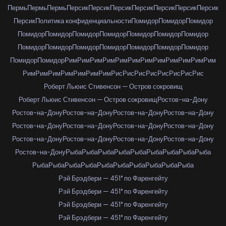
Пермь
Пермь
Пермь
Персик
Персик
Персик
Персик
Персик
Персик
Персик
Персик
Политика конфиденциальности
Помидор
Помидор
Помидор
Помидор
Помидор
Помидор
Помидор
Помидор
Помидор
Помидор
Помидор
Помидор
Помидор
Помидор
Помидор
Помидор
Помидор
Помидор
Помидор
Рим
Рим
Рим
Рим
Рим
Рим
Рим
Рим
Рим
Рим
Рим
Рим
Рим
Рим
Рим
Рим
Рим
Рим
Рим
Рис
Рис
Рис
Рис
Рис
Рис
Рис
Рис
Роберт Льюис Стивенсон — Остров сокровищ
Роберт Льюис Стивенсон — Остров сокровищ
Ростов-на-Дону
Ростов-на-Дону
Ростов-на-Дону
Ростов-на-Дону
Ростов-на-Дону
Ростов-на-Дону
Ростов-на-Дону
Ростов-на-Дону
Ростов-на-Дону
Ростов-на-Дону
Ростов-на-Дону
Ростов-на-Дону
Ростов-на-Дону
Ростов-на-Дону
Рыба
Рыба
Рыба
Рыба
Рыба
Рыба
Рыба
Рыба
Рыба
Рыба
Рыба
Рыба
Рыба
Рыба
Рыба
Рыба
Рыба
Рыба
Рыба
Рэй Брэдбери — 451° по Фаренгейту
Рэй Брэдбери — 451° по Фаренгейту
Рэй Брэдбери — 451° по Фаренгейту
Рэй Брэдбери — 451° по Фаренгейту