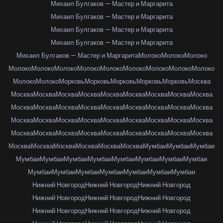
Михаил Булгаков — Мастер и Маргарита
Михаил Булгаков — Мастер и Маргарита
Михаил Булгаков — Мастер и Маргарита
Михаил Булгаков — Мастер и Маргарита
Михаил Булгаков — Мастер и Маргарита
Молоко
Молоко
Молоко
Молоко
Молоко
Молоко
Молоко
Молоко
Молоко
Молоко
Молоко
Молоко
Молоко
Молоко
Морковь
Морковь
Морковь
Морковь
Морковь
Москва
Москва
Москва
Москва
Москва
Москва
Москва
Москва
Москва
Москва
Москва
Москва
Москва
Москва
Москва
Москва
Москва
Москва
Москва
Москва
Москва
Москва
Москва
Москва
Москва
Москва
Москва
Москва
Москва
Москва
Москва
Москва
Москва
Москва
Москва
Москва
Москва
Москва
Москва
Москва
Москва
Москва
Москва
Мумбаи
Мумбаи
Мумбаи
Мумбаи
Мумбаи
Мумбаи
Мумбаи
Мумбаи
Мумбаи
Мумбаи
Мумбаи
Мумбаи
Мумбаи
Мумбаи
Мумбаи
Мумбаи
Мумбаи
Мумбаи
Нижний Новгород
Нижний Новгород
Нижний Новгород
Нижний Новгород
Нижний Новгород
Нижний Новгород
Нижний Новгород
Нижний Новгород
Нижний Новгород