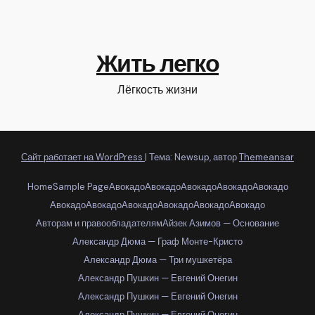
Жить легко
Лёгкость жизни
Сайт работает на WordPress
|
Тема: Newsup, автор
Themeansar
Home
Sample Page
Авокадо
Авокадо
Авокадо
Авокадо
Авокадо
Авокадо
Авокадо
Авокадо
Авокадо
Авокадо
Авокадо
Авторам и правообладателям
Айзек Азимов — Основание
Александр Дюма — Граф Монте-Кристо
Александр Дюма — Три мушкетёра
Александр Пушкин — Евгений Онегин
Александр Пушкин — Евгений Онегин
Александр Пушкин — Евгений Онегин