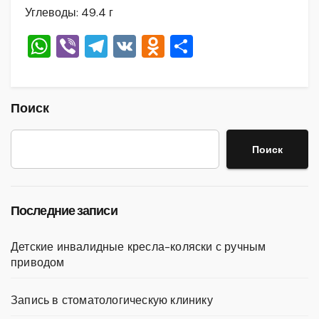
Углеводы: 49.4 г
W
Vi
T
V
O
О
h
b
el
K
d
тп
at
er
e
n
р
s
gr
o
а
Поиск
A
a
kl
в
Поиск
p
m
a
и
p
ss
ть
ni
Последние записи
ki
Детские инвалидные кресла-коляски с ручным
приводом
Запись в стоматологическую клинику