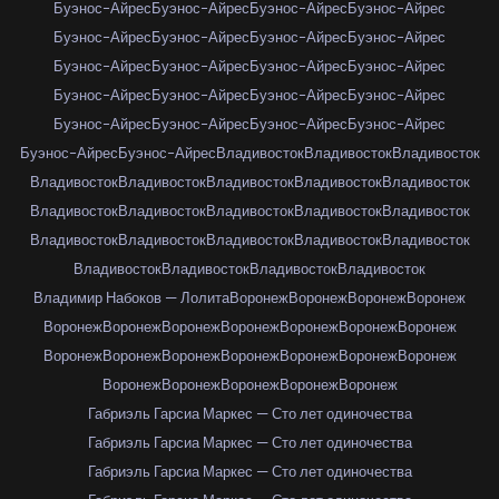
Буэнос-Айрес
Буэнос-Айрес
Буэнос-Айрес
Буэнос-Айрес
Буэнос-Айрес
Буэнос-Айрес
Буэнос-Айрес
Буэнос-Айрес
Буэнос-Айрес
Буэнос-Айрес
Буэнос-Айрес
Буэнос-Айрес
Буэнос-Айрес
Буэнос-Айрес
Буэнос-Айрес
Буэнос-Айрес
Буэнос-Айрес
Буэнос-Айрес
Буэнос-Айрес
Буэнос-Айрес
Буэнос-Айрес
Буэнос-Айрес
Владивосток
Владивосток
Владивосток
Владивосток
Владивосток
Владивосток
Владивосток
Владивосток
Владивосток
Владивосток
Владивосток
Владивосток
Владивосток
Владивосток
Владивосток
Владивосток
Владивосток
Владивосток
Владивосток
Владивосток
Владивосток
Владивосток
Владимир Набоков — Лолита
Воронеж
Воронеж
Воронеж
Воронеж
Воронеж
Воронеж
Воронеж
Воронеж
Воронеж
Воронеж
Воронеж
Воронеж
Воронеж
Воронеж
Воронеж
Воронеж
Воронеж
Воронеж
Воронеж
Воронеж
Воронеж
Воронеж
Воронеж
Габриэль Гарсиа Маркес — Сто лет одиночества
Габриэль Гарсиа Маркес — Сто лет одиночества
Габриэль Гарсиа Маркес — Сто лет одиночества