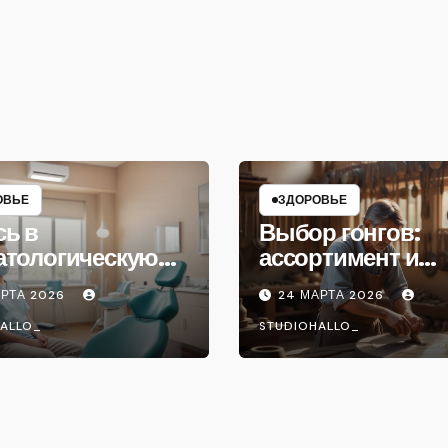
ОВЬЕ
ЗДОРОВЬЕ
сь в
Выбор гонгов:
атологическую
ассортимент и
ику
характеристики
АРТА 2026
24 МАРТА 2026
ALLO_
STUDIOHALLO_