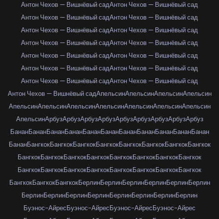
Антон Чехов — Вишнёвый сад
Антон Чехов — Вишнёвый сад
Антон Чехов — Вишнёвый сад
Антон Чехов — Вишнёвый сад
Антон Чехов — Вишнёвый сад
Антон Чехов — Вишнёвый сад
Антон Чехов — Вишнёвый сад
Антон Чехов — Вишнёвый сад
Антон Чехов — Вишнёвый сад
Антон Чехов — Вишнёвый сад
Антон Чехов — Вишнёвый сад
Антон Чехов — Вишнёвый сад
Антон Чехов — Вишнёвый сад
Антон Чехов — Вишнёвый сад
Антон Чехов — Вишнёвый сад
Апельсин
Апельсин
Апельсин
Апельсин
Апельсин
Апельсин
Апельсин
Апельсин
Апельсин
Апельсин
Апельсин
Апельсин
Арбуз
Арбуз
Арбуз
Арбуз
Арбуз
Арбуз
Арбуз
Арбуз
Арбуз
Банан
Банан
Банан
Банан
Банан
Банан
Банан
Банан
Банан
Банан
Банан
Банан
Бангкок
Бангкок
Бангкок
Бангкок
Бангкок
Бангкок
Бангкок
Бангкок
Бангкок
Бангкок
Бангкок
Бангкок
Бангкок
Бангкок
Бангкок
Бангкок
Бангкок
Бангкок
Бангкок
Бангкок
Бангкок
Бангкок
Бангкок
Бангкок
Бангкок
Бангкок
Бангкок
Берлин
Берлин
Берлин
Берлин
Берлин
Берлин
Берлин
Берлин
Берлин
Берлин
Берлин
Берлин
Берлин
Берлин
Буэнос-Айрес
Буэнос-Айрес
Буэнос-Айрес
Буэнос-Айрес