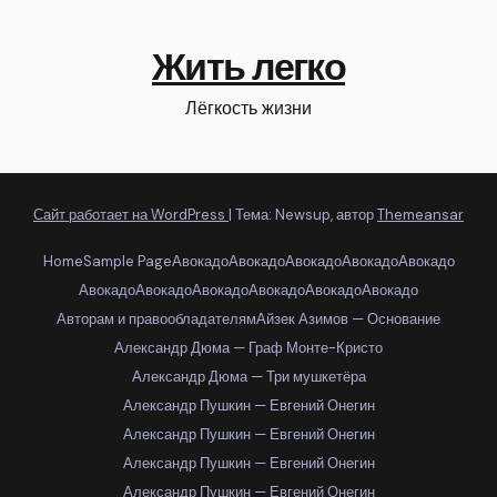
Жить легко
Лёгкость жизни
Сайт работает на WordPress
|
Тема: Newsup, автор
Themeansar
Home
Sample Page
Авокадо
Авокадо
Авокадо
Авокадо
Авокадо
Авокадо
Авокадо
Авокадо
Авокадо
Авокадо
Авокадо
Авторам и правообладателям
Айзек Азимов — Основание
Александр Дюма — Граф Монте-Кристо
Александр Дюма — Три мушкетёра
Александр Пушкин — Евгений Онегин
Александр Пушкин — Евгений Онегин
Александр Пушкин — Евгений Онегин
Александр Пушкин — Евгений Онегин