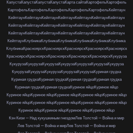
Капуста
Капуста
Капуста
Капуста
Карта сайта
Картофель
Картофель
Картофель
Картофель
Картофель
Картофель
Картофель
Кейптаун
Кейптаун
Кейптаун
Кейптаун
Кейптаун
Кейптаун
Кейптаун
Кейптаун
Кейптаун
Кейптаун
Кейптаун
Кейптаун
Кейптаун
Кейптаун
Кейптаун
Кейптаун
Кейптаун
Кейптаун
Кейптаун
Кейптаун
Кейптаун
Кейптаун
Кейптаун
Клубника
Клубника
Клубника
Клубника
Клубника
Клубника
Клубника
Красноярск
Красноярск
Красноярск
Красноярск
Красноярск
Красноярск
Красноярск
Красноярск
Красноярск
Красноярск
Кукуруза
Кукуруза
Кукуруза
Кукуруза
Кукуруза
Кукуруза
Кукуруза
Кукуруза
Кукуруза
Кукуруза
Кукуруза
Кукуруза
Кукуруза
Куриная грудка
Куриная грудка
Куриная грудка
Куриная грудка
Куриная грудка
Куриная грудка
Куриная грудка
Куриное яйцо
Куриное яйцо
Куриное яйцо
Куриное яйцо
Куриное яйцо
Куриное яйцо
Куриное яйцо
Куриное яйцо
Куриное яйцо
Куриное яйцо
Куриное яйцо
Куриное яйцо
Куриное яйцо
Куриное яйцо
Куриное яйцо
Куриное яйцо
Кэн Кизи — Над кукушкиным гнездом
Лев Толстой — Война и мир
Лев Толстой — Война и мир
Лев Толстой — Война и мир