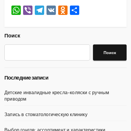
W
Vi
T
V
O
О
h
b
el
K
d
тп
at
er
e
n
р
s
gr
o
а
Поиск
A
a
kl
в
Поиск
p
m
a
и
p
ss
ть
ni
Последние записи
ki
Детские инвалидные кресла-коляски с ручным
приводом
Запись в стоматологическую клинику
Выбор гонгов: ассортимент и характеристики