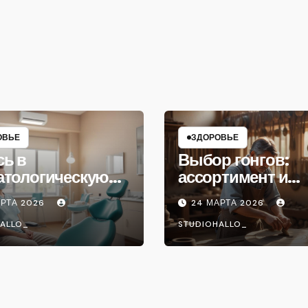
ОВЬЕ
ЗДОРОВЬЕ
сь в
Выбор гонгов:
атологическую
ассортимент и
ику
характеристики
АРТА 2026
24 МАРТА 2026
ALLO_
STUDIOHALLO_