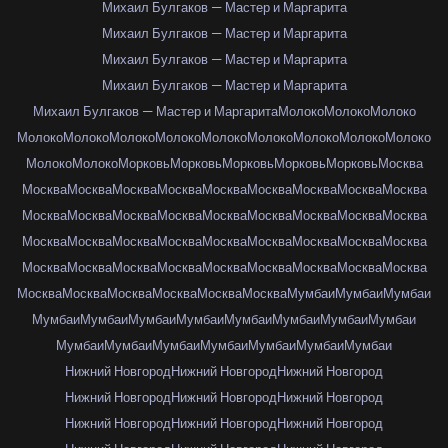
Михаил Булгаков — Мастер и Маргарита
Михаил Булгаков — Мастер и Маргарита
Михаил Булгаков — Мастер и Маргарита
Михаил Булгаков — Мастер и Маргарита
Михаил Булгаков — Мастер и Маргарита
Молоко
Молоко
Молоко
Молоко
Молоко
Молоко
Молоко
Молоко
Молоко
Молоко
Молоко
Молоко
Молоко
Молоко
Морковь
Морковь
Морковь
Морковь
Морковь
Москва
Москва
Москва
Москва
Москва
Москва
Москва
Москва
Москва
Москва
Москва
Москва
Москва
Москва
Москва
Москва
Москва
Москва
Москва
Москва
Москва
Москва
Москва
Москва
Москва
Москва
Москва
Москва
Москва
Москва
Москва
Москва
Москва
Москва
Москва
Москва
Москва
Москва
Москва
Москва
Москва
Москва
Москва
Мумбаи
Мумбаи
Мумбаи
Мумбаи
Мумбаи
Мумбаи
Мумбаи
Мумбаи
Мумбаи
Мумбаи
Мумбаи
Мумбаи
Мумбаи
Мумбаи
Мумбаи
Мумбаи
Мумбаи
Мумбаи
Нижний Новгород
Нижний Новгород
Нижний Новгород
Нижний Новгород
Нижний Новгород
Нижний Новгород
Нижний Новгород
Нижний Новгород
Нижний Новгород