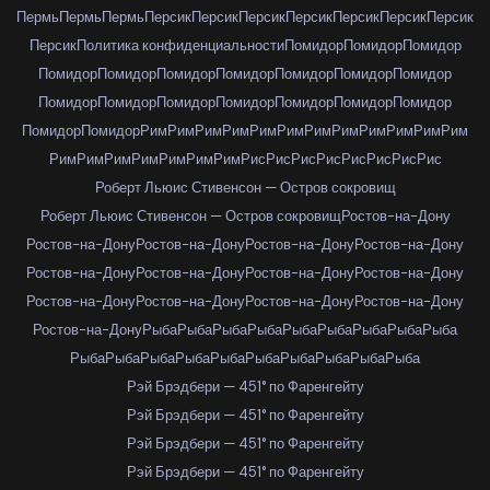
Пермь
Пермь
Пермь
Персик
Персик
Персик
Персик
Персик
Персик
Персик
Персик
Политика конфиденциальности
Помидор
Помидор
Помидор
Помидор
Помидор
Помидор
Помидор
Помидор
Помидор
Помидор
Помидор
Помидор
Помидор
Помидор
Помидор
Помидор
Помидор
Помидор
Помидор
Рим
Рим
Рим
Рим
Рим
Рим
Рим
Рим
Рим
Рим
Рим
Рим
Рим
Рим
Рим
Рим
Рим
Рим
Рим
Рис
Рис
Рис
Рис
Рис
Рис
Рис
Рис
Роберт Льюис Стивенсон — Остров сокровищ
Роберт Льюис Стивенсон — Остров сокровищ
Ростов-на-Дону
Ростов-на-Дону
Ростов-на-Дону
Ростов-на-Дону
Ростов-на-Дону
Ростов-на-Дону
Ростов-на-Дону
Ростов-на-Дону
Ростов-на-Дону
Ростов-на-Дону
Ростов-на-Дону
Ростов-на-Дону
Ростов-на-Дону
Ростов-на-Дону
Рыба
Рыба
Рыба
Рыба
Рыба
Рыба
Рыба
Рыба
Рыба
Рыба
Рыба
Рыба
Рыба
Рыба
Рыба
Рыба
Рыба
Рыба
Рыба
Рэй Брэдбери — 451° по Фаренгейту
Рэй Брэдбери — 451° по Фаренгейту
Рэй Брэдбери — 451° по Фаренгейту
Рэй Брэдбери — 451° по Фаренгейту