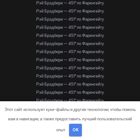
Рэй Брэдбери — 451° по Фаренгейту
Рэй Брэдбери — 451° по Фаренгейту
Рэй Брэдбери — 451° по Фаренгейту
Рэй Брэдбери — 451° по Фаренгейту
Рэй Брэдбери — 451° по Фаренгейту
Рэй Брэдбери — 451° по Фаренгейту
Рэй Брэдбери — 451° по Фаренгейту
Рэй Брэдбери — 451° по Фаренгейту
Рэй Брэдбери — 451° по Фаренгейту
Рэй Брэдбери — 451° по Фаренгейту
Рэй Брэдбери — 451° по Фаренгейту
Рэй Брэдбери — 451° по Фаренгейту
Рэй Брэдбери — 451° по Фаренгейту
Рэй Брэдбери — 451° по Фаренгейту
Этот сайт использует куки-файлы и другие технологии, чтобы помочь
Рэй Брэдбери — 451° по Фаренгейту
вам в навигации, а также предоставить лучший пользовательский
Рэй Брэдбери — 451° по Фаренгейту
опыт.
OK
Рэй Брэдбери — 451° по Фаренгейту