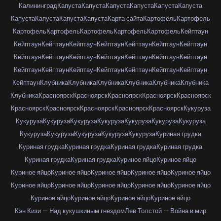
Калининград
Капуста
Капуста
Капуста
Капуста
Капуста
Капуста
Капуста
Капуста
Капуста
Капуста
Карта сайта
Картофель
Картофель
Картофель
Картофель
Картофель
Картофель
Картофель
Кейптаун
Кейптаун
Кейптаун
Кейптаун
Кейптаун
Кейптаун
Кейптаун
Кейптаун
Кейптаун
Кейптаун
Кейптаун
Кейптаун
Кейптаун
Кейптаун
Кейптаун
Кейптаун
Кейптаун
Кейптаун
Кейптаун
Кейптаун
Кейптаун
Кейптаун
Кейптаун
Клубника
Клубника
Клубника
Клубника
Клубника
Клубника
Клубника
Красноярск
Красноярск
Красноярск
Красноярск
Красноярск
Красноярск
Красноярск
Красноярск
Красноярск
Красноярск
Кукуруза
Кукуруза
Кукуруза
Кукуруза
Кукуруза
Кукуруза
Кукуруза
Кукуруза
Кукуруза
Кукуруза
Кукуруза
Кукуруза
Кукуруза
Куриная грудка
Куриная грудка
Куриная грудка
Куриная грудка
Куриная грудка
Куриная грудка
Куриная грудка
Куриное яйцо
Куриное яйцо
Куриное яйцо
Куриное яйцо
Куриное яйцо
Куриное яйцо
Куриное яйцо
Куриное яйцо
Куриное яйцо
Куриное яйцо
Куриное яйцо
Куриное яйцо
Куриное яйцо
Куриное яйцо
Куриное яйцо
Куриное яйцо
Кэн Кизи — Над кукушкиным гнездом
Лев Толстой — Война и мир