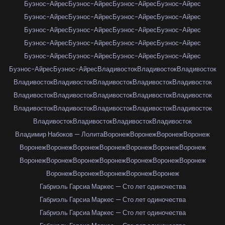
Буэнос-Айрес
Буэнос-Айрес
Буэнос-Айрес
Буэнос-Айрес
Буэнос-Айрес
Буэнос-Айрес
Буэнос-Айрес
Буэнос-Айрес
Буэнос-Айрес
Буэнос-Айрес
Буэнос-Айрес
Буэнос-Айрес
Буэнос-Айрес
Буэнос-Айрес
Буэнос-Айрес
Буэнос-Айрес
Буэнос-Айрес
Буэнос-Айрес
Буэнос-Айрес
Буэнос-Айрес
Буэнос-Айрес
Буэнос-Айрес
Владивосток
Владивосток
Владивосток
Владивосток
Владивосток
Владивосток
Владивосток
Владивосток
Владивосток
Владивосток
Владивосток
Владивосток
Владивосток
Владивосток
Владивосток
Владивосток
Владивосток
Владивосток
Владивосток
Владивосток
Владивосток
Владивосток
Владимир Набоков — Лолита
Воронеж
Воронеж
Воронеж
Воронеж
Воронеж
Воронеж
Воронеж
Воронеж
Воронеж
Воронеж
Воронеж
Воронеж
Воронеж
Воронеж
Воронеж
Воронеж
Воронеж
Воронеж
Воронеж
Воронеж
Воронеж
Воронеж
Воронеж
Габриэль Гарсиа Маркес — Сто лет одиночества
Габриэль Гарсиа Маркес — Сто лет одиночества
Габриэль Гарсиа Маркес — Сто лет одиночества