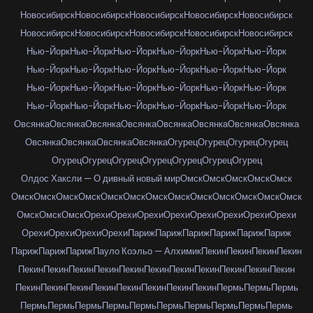
Новосибирск
Новосибирск
Новосибирск
Новосибирск
Новосибирск
Новосибирск
Новосибирск
Новосибирск
Новосибирск
Новосибирск
Нью-Йорк
Нью-Йорк
Нью-Йорк
Нью-Йорк
Нью-Йорк
Нью-Йорк
Нью-Йорк
Нью-Йорк
Нью-Йорк
Нью-Йорк
Нью-Йорк
Нью-Йорк
Нью-Йорк
Нью-Йорк
Нью-Йорк
Нью-Йорк
Нью-Йорк
Нью-Йорк
Нью-Йорк
Нью-Йорк
Нью-Йорк
Нью-Йорк
Нью-Йорк
Нью-Йорк
Овсянка
Овсянка
Овсянка
Овсянка
Овсянка
Овсянка
Овсянка
Овсянка
Овсянка
Овсянка
Овсянка
Овсянка
Огурец
Огурец
Огурец
Огурец
Огурец
Огурец
Огурец
Огурец
Огурец
Огурец
Огурец
Олдос Хаксли — О дивный новый мир
Омск
Омск
Омск
Омск
Омск
Омск
Омск
Омск
Омск
Омск
Омск
Омск
Омск
Омск
Омск
Омск
Омск
Омск
Омск
Омск
Омск
Орехи
Орехи
Орехи
Орехи
Орехи
Орехи
Орехи
Орехи
Орехи
Орехи
Орехи
Орехи
Париж
Париж
Париж
Париж
Париж
Париж
Париж
Париж
Париж
Пауло Коэльо — Алхимик
Пекин
Пекин
Пекин
Пекин
Пекин
Пекин
Пекин
Пекин
Пекин
Пекин
Пекин
Пекин
Пекин
Пекин
Пекин
Пекин
Пекин
Пекин
Пекин
Пекин
Пекин
Пекин
Пекин
Пермь
Пермь
Пермь
Пермь
Пермь
Пермь
Пермь
Пермь
Пермь
Пермь
Пермь
Пермь
Пермь