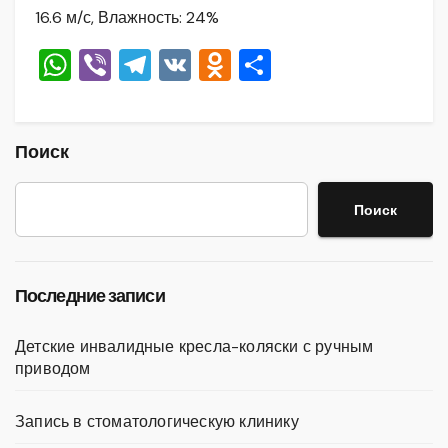
16.6 м/с, Влажность: 24%
W
Vi
T
V
O
О
h
b
el
K
d
тп
at
er
e
n
р
s
gr
o
а
Поиск
A
a
kl
в
Поиск
p
m
a
и
p
ss
ть
ni
Последние записи
ki
Детские инвалидные кресла-коляски с ручным
приводом
Запись в стоматологическую клинику