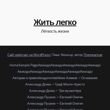
Жить легко
Лёгкость жизни
Сайт работает на WordPress
|
Тема: Newsup, автор
Themeansar
Home
Sample Page
Авокадо
Авокадо
Авокадо
Авокадо
Авокадо
Авокадо
Авокадо
Авокадо
Авокадо
Авокадо
Авокадо
Авторам и правообладателям
Айзек Азимов — Основание
Александр Дюма — Граф Монте-Кристо
Александр Дюма — Три мушкетёра
Александр Пушкин — Евгений Онегин
Александр Пушкин — Евгений Онегин
Александр Пушкин — Евгений Онегин