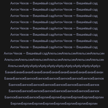
Антон Чехов — Вишнёвый сад
Антон Чехов — Вишнёвый сад
Антон Чехов — Вишнёвый сад
Антон Чехов — Вишнёвый сад
Антон Чехов — Вишнёвый сад
Антон Чехов — Вишнёвый сад
Антон Чехов — Вишнёвый сад
Антон Чехов — Вишнёвый сад
Антон Чехов — Вишнёвый сад
Антон Чехов — Вишнёвый сад
Антон Чехов — Вишнёвый сад
Антон Чехов — Вишнёвый сад
Антон Чехов — Вишнёвый сад
Антон Чехов — Вишнёвый сад
Антон Чехов — Вишнёвый сад
Антон Чехов — Вишнёвый сад
Антон Чехов — Вишнёвый сад
Апельсин
Апельсин
Апельсин
Апельсин
Апельсин
Апельсин
Апельсин
Апельсин
Апельсин
Апельсин
Апельсин
Апельсин
Арбуз
Арбуз
Арбуз
Арбуз
Арбуз
Арбуз
Арбуз
Арбуз
Арбуз
Банан
Банан
Банан
Банан
Банан
Банан
Банан
Банан
Банан
Банан
Банан
Банан
Бангкок
Бангкок
Бангкок
Бангкок
Бангкок
Бангкок
Бангкок
Бангкок
Бангкок
Бангкок
Бангкок
Бангкок
Бангкок
Бангкок
Бангкок
Бангкок
Бангкок
Бангкок
Бангкок
Бангкок
Бангкок
Бангкок
Бангкок
Бангкок
Бангкок
Бангкок
Бангкок
Берлин
Берлин
Берлин
Берлин
Берлин
Берлин
Берлин
Берлин
Берлин
Берлин
Берлин
Берлин
Берлин
Берлин