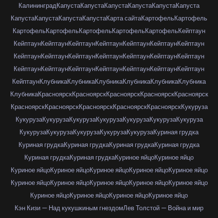
Калининград
Капуста
Капуста
Капуста
Капуста
Капуста
Капуста
Капуста
Капуста
Капуста
Капуста
Карта сайта
Картофель
Картофель
Картофель
Картофель
Картофель
Картофель
Картофель
Кейптаун
Кейптаун
Кейптаун
Кейптаун
Кейптаун
Кейптаун
Кейптаун
Кейптаун
Кейптаун
Кейптаун
Кейптаун
Кейптаун
Кейптаун
Кейптаун
Кейптаун
Кейптаун
Кейптаун
Кейптаун
Кейптаун
Кейптаун
Кейптаун
Кейптаун
Кейптаун
Клубника
Клубника
Клубника
Клубника
Клубника
Клубника
Клубника
Красноярск
Красноярск
Красноярск
Красноярск
Красноярск
Красноярск
Красноярск
Красноярск
Красноярск
Красноярск
Кукуруза
Кукуруза
Кукуруза
Кукуруза
Кукуруза
Кукуруза
Кукуруза
Кукуруза
Кукуруза
Кукуруза
Кукуруза
Кукуруза
Кукуруза
Куриная грудка
Куриная грудка
Куриная грудка
Куриная грудка
Куриная грудка
Куриная грудка
Куриная грудка
Куриное яйцо
Куриное яйцо
Куриное яйцо
Куриное яйцо
Куриное яйцо
Куриное яйцо
Куриное яйцо
Куриное яйцо
Куриное яйцо
Куриное яйцо
Куриное яйцо
Куриное яйцо
Куриное яйцо
Куриное яйцо
Куриное яйцо
Куриное яйцо
Кэн Кизи — Над кукушкиным гнездом
Лев Толстой — Война и мир