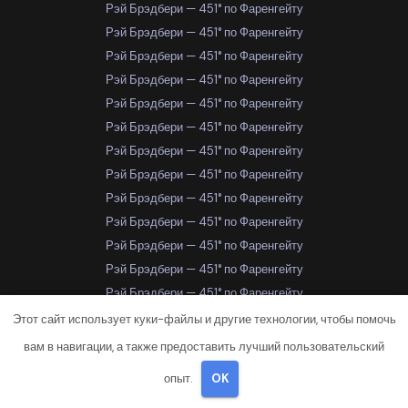
Рэй Брэдбери — 451° по Фаренгейту
Рэй Брэдбери — 451° по Фаренгейту
Рэй Брэдбери — 451° по Фаренгейту
Рэй Брэдбери — 451° по Фаренгейту
Рэй Брэдбери — 451° по Фаренгейту
Рэй Брэдбери — 451° по Фаренгейту
Рэй Брэдбери — 451° по Фаренгейту
Рэй Брэдбери — 451° по Фаренгейту
Рэй Брэдбери — 451° по Фаренгейту
Рэй Брэдбери — 451° по Фаренгейту
Рэй Брэдбери — 451° по Фаренгейту
Рэй Брэдбери — 451° по Фаренгейту
Рэй Брэдбери — 451° по Фаренгейту
Рэй Брэдбери — 451° по Фаренгейту
Этот сайт использует куки-файлы и другие технологии, чтобы помочь
Рэй Брэдбери — 451° по Фаренгейту
вам в навигации, а также предоставить лучший пользовательский
Рэй Брэдбери — 451° по Фаренгейту
опыт.
OK
Рэй Брэдбери — 451° по Фаренгейту