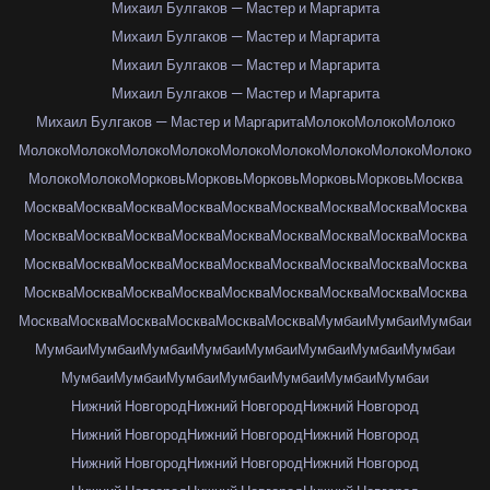
Михаил Булгаков — Мастер и Маргарита
Михаил Булгаков — Мастер и Маргарита
Михаил Булгаков — Мастер и Маргарита
Михаил Булгаков — Мастер и Маргарита
Михаил Булгаков — Мастер и Маргарита
Молоко
Молоко
Молоко
Молоко
Молоко
Молоко
Молоко
Молоко
Молоко
Молоко
Молоко
Молоко
Молоко
Молоко
Морковь
Морковь
Морковь
Морковь
Морковь
Москва
Москва
Москва
Москва
Москва
Москва
Москва
Москва
Москва
Москва
Москва
Москва
Москва
Москва
Москва
Москва
Москва
Москва
Москва
Москва
Москва
Москва
Москва
Москва
Москва
Москва
Москва
Москва
Москва
Москва
Москва
Москва
Москва
Москва
Москва
Москва
Москва
Москва
Москва
Москва
Москва
Москва
Москва
Мумбаи
Мумбаи
Мумбаи
Мумбаи
Мумбаи
Мумбаи
Мумбаи
Мумбаи
Мумбаи
Мумбаи
Мумбаи
Мумбаи
Мумбаи
Мумбаи
Мумбаи
Мумбаи
Мумбаи
Мумбаи
Нижний Новгород
Нижний Новгород
Нижний Новгород
Нижний Новгород
Нижний Новгород
Нижний Новгород
Нижний Новгород
Нижний Новгород
Нижний Новгород