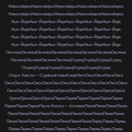
Новосибирск
Новосибирск
Новосибирск
Новосибирск
Новосибирск
Новосибирск
Новосибирск
Новосибирск
Новосибирск
Новосибирск
Нью-Йорк
Нью-Йорк
Нью-Йорк
Нью-Йорк
Нью-Йорк
Нью-Йорк
Нью-Йорк
Нью-Йорк
Нью-Йорк
Нью-Йорк
Нью-Йорк
Нью-Йорк
Нью-Йорк
Нью-Йорк
Нью-Йорк
Нью-Йорк
Нью-Йорк
Нью-Йорк
Нью-Йорк
Нью-Йорк
Нью-Йорк
Нью-Йорк
Нью-Йорк
Нью-Йорк
Овсянка
Овсянка
Овсянка
Овсянка
Овсянка
Овсянка
Овсянка
Овсянка
Овсянка
Овсянка
Овсянка
Овсянка
Огурец
Огурец
Огурец
Огурец
Огурец
Огурец
Огурец
Огурец
Огурец
Огурец
Огурец
Олдос Хаксли — О дивный новый мир
Омск
Омск
Омск
Омск
Омск
Омск
Омск
Омск
Омск
Омск
Омск
Омск
Омск
Омск
Омск
Омск
Омск
Омск
Омск
Омск
Омск
Орехи
Орехи
Орехи
Орехи
Орехи
Орехи
Орехи
Орехи
Орехи
Орехи
Орехи
Орехи
Париж
Париж
Париж
Париж
Париж
Париж
Париж
Париж
Париж
Пауло Коэльо — Алхимик
Пекин
Пекин
Пекин
Пекин
Пекин
Пекин
Пекин
Пекин
Пекин
Пекин
Пекин
Пекин
Пекин
Пекин
Пекин
Пекин
Пекин
Пекин
Пекин
Пекин
Пекин
Пекин
Пекин
Пермь
Пермь
Пермь
Пермь
Пермь
Пермь
Пермь
Пермь
Пермь
Пермь
Пермь
Пермь
Пермь