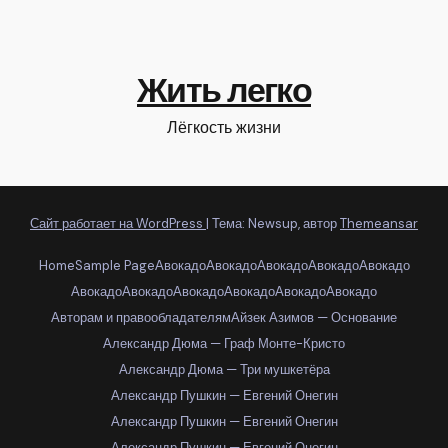
Жить легко
Лёгкость жизни
Сайт работает на WordPress
|
Тема: Newsup, автор
Themeansar
Home
Sample Page
Авокадо
Авокадо
Авокадо
Авокадо
Авокадо
Авокадо
Авокадо
Авокадо
Авокадо
Авокадо
Авокадо
Авторам и правообладателям
Айзек Азимов — Основание
Александр Дюма — Граф Монте-Кристо
Александр Дюма — Три мушкетёра
Александр Пушкин — Евгений Онегин
Александр Пушкин — Евгений Онегин
Александр Пушкин — Евгений Онегин