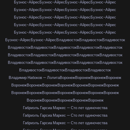
Буэнос-Айрес
Буэнос-Айрес
Буэнос-Айрес
Буэнос-Айрес
Буэнос-Айрес
Буэнос-Айрес
Буэнос-Айрес
Буэнос-Айрес
Буэнос-Айрес
Буэнос-Айрес
Буэнос-Айрес
Буэнос-Айрес
Буэнос-Айрес
Буэнос-Айрес
Буэнос-Айрес
Буэнос-Айрес
Буэнос-Айрес
Буэнос-Айрес
Буэнос-Айрес
Буэнос-Айрес
Буэнос-Айрес
Буэнос-Айрес
Владивосток
Владивосток
Владивосток
Владивосток
Владивосток
Владивосток
Владивосток
Владивосток
Владивосток
Владивосток
Владивосток
Владивосток
Владивосток
Владивосток
Владивосток
Владивосток
Владивосток
Владивосток
Владивосток
Владивосток
Владивосток
Владивосток
Владимир Набоков — Лолита
Воронеж
Воронеж
Воронеж
Воронеж
Воронеж
Воронеж
Воронеж
Воронеж
Воронеж
Воронеж
Воронеж
Воронеж
Воронеж
Воронеж
Воронеж
Воронеж
Воронеж
Воронеж
Воронеж
Воронеж
Воронеж
Воронеж
Воронеж
Габриэль Гарсиа Маркес — Сто лет одиночества
Габриэль Гарсиа Маркес — Сто лет одиночества
Габриэль Гарсиа Маркес — Сто лет одиночества