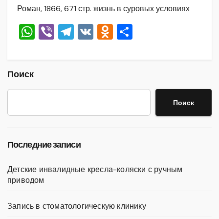
Роман, 1866, 671 стр. жизнь в суровых условиях
W
Vi
T
V
O
О
h
b
el
K
d
тп
at
er
e
n
р
s
gr
o
а
Поиск
A
a
kl
в
Поиск
p
m
a
и
p
ss
ть
ni
Последние записи
ki
Детские инвалидные кресла-коляски с ручным
приводом
Запись в стоматологическую клинику