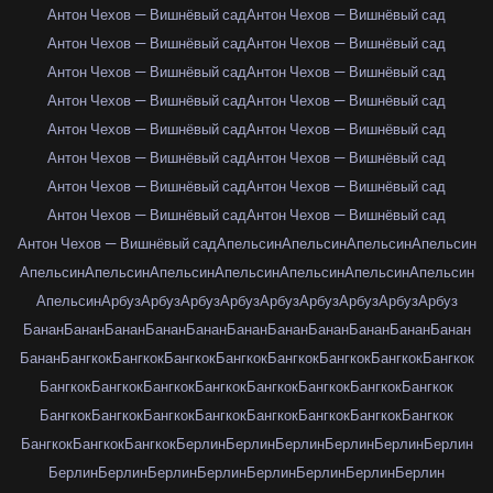
Антон Чехов — Вишнёвый сад
Антон Чехов — Вишнёвый сад
Антон Чехов — Вишнёвый сад
Антон Чехов — Вишнёвый сад
Антон Чехов — Вишнёвый сад
Антон Чехов — Вишнёвый сад
Антон Чехов — Вишнёвый сад
Антон Чехов — Вишнёвый сад
Антон Чехов — Вишнёвый сад
Антон Чехов — Вишнёвый сад
Антон Чехов — Вишнёвый сад
Антон Чехов — Вишнёвый сад
Антон Чехов — Вишнёвый сад
Антон Чехов — Вишнёвый сад
Антон Чехов — Вишнёвый сад
Антон Чехов — Вишнёвый сад
Антон Чехов — Вишнёвый сад
Апельсин
Апельсин
Апельсин
Апельсин
Апельсин
Апельсин
Апельсин
Апельсин
Апельсин
Апельсин
Апельсин
Апельсин
Арбуз
Арбуз
Арбуз
Арбуз
Арбуз
Арбуз
Арбуз
Арбуз
Арбуз
Банан
Банан
Банан
Банан
Банан
Банан
Банан
Банан
Банан
Банан
Банан
Банан
Бангкок
Бангкок
Бангкок
Бангкок
Бангкок
Бангкок
Бангкок
Бангкок
Бангкок
Бангкок
Бангкок
Бангкок
Бангкок
Бангкок
Бангкок
Бангкок
Бангкок
Бангкок
Бангкок
Бангкок
Бангкок
Бангкок
Бангкок
Бангкок
Бангкок
Бангкок
Бангкок
Берлин
Берлин
Берлин
Берлин
Берлин
Берлин
Берлин
Берлин
Берлин
Берлин
Берлин
Берлин
Берлин
Берлин