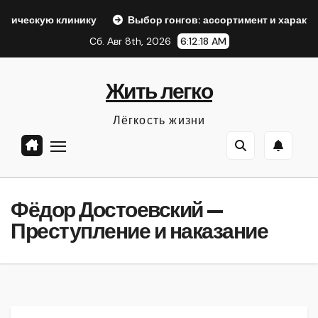
Перейти
инику
Выбор гонгов: ассортимент и характеристики
к
Сб. Авг 8th, 2026
6:12:19 AM
содержанию
Жить легко
Лёгкость жизни
Фёдор Достоевский —
Преступление и наказание