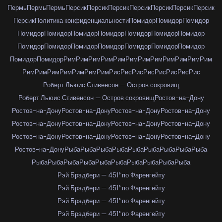
Пермь
Пермь
Пермь
Персик
Персик
Персик
Персик
Персик
Персик
Персик
Персик
Политика конфиденциальности
Помидор
Помидор
Помидор
Помидор
Помидор
Помидор
Помидор
Помидор
Помидор
Помидор
Помидор
Помидор
Помидор
Помидор
Помидор
Помидор
Помидор
Помидор
Помидор
Рим
Рим
Рим
Рим
Рим
Рим
Рим
Рим
Рим
Рим
Рим
Рим
Рим
Рим
Рим
Рим
Рим
Рим
Рим
Рис
Рис
Рис
Рис
Рис
Рис
Рис
Рис
Роберт Льюис Стивенсон — Остров сокровищ
Роберт Льюис Стивенсон — Остров сокровищ
Ростов-на-Дону
Ростов-на-Дону
Ростов-на-Дону
Ростов-на-Дону
Ростов-на-Дону
Ростов-на-Дону
Ростов-на-Дону
Ростов-на-Дону
Ростов-на-Дону
Ростов-на-Дону
Ростов-на-Дону
Ростов-на-Дону
Ростов-на-Дону
Ростов-на-Дону
Рыба
Рыба
Рыба
Рыба
Рыба
Рыба
Рыба
Рыба
Рыба
Рыба
Рыба
Рыба
Рыба
Рыба
Рыба
Рыба
Рыба
Рыба
Рыба
Рэй Брэдбери — 451° по Фаренгейту
Рэй Брэдбери — 451° по Фаренгейту
Рэй Брэдбери — 451° по Фаренгейту
Рэй Брэдбери — 451° по Фаренгейту