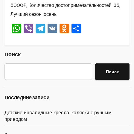
5000₽, Количество достопримечательностей: 35,
Лучший сезон: осень
W
Vi
T
V
O
О
h
b
el
K
d
тп
at
er
e
n
р
s
gr
o
а
Поиск
A
a
kl
в
Поиск
p
m
a
и
p
ss
ть
ni
Последние записи
ki
Детские инвалидные кресла-коляски с ручным
приводом