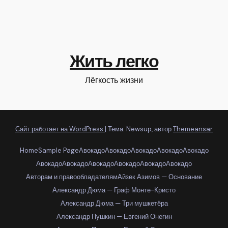
Жить легко
Лёгкость жизни
Сайт работает на WordPress
|
Тема: Newsup, автор
Themeansar
Home
Sample Page
Авокадо
Авокадо
Авокадо
Авокадо
Авокадо
Авокадо
Авокадо
Авокадо
Авокадо
Авокадо
Авокадо
Авторам и правообладателям
Айзек Азимов — Основание
Александр Дюма — Граф Монте-Кристо
Александр Дюма — Три мушкетёра
Александр Пушкин — Евгений Онегин