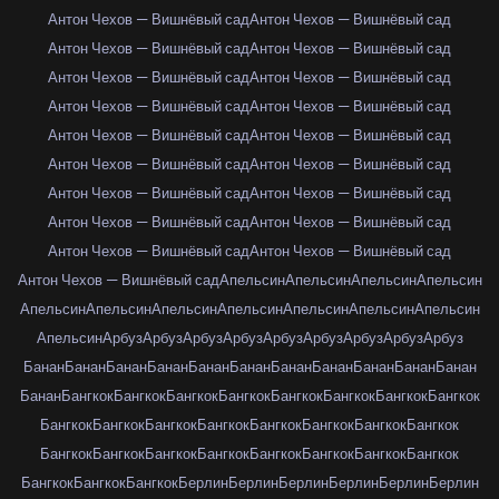
Антон Чехов — Вишнёвый сад
Антон Чехов — Вишнёвый сад
Антон Чехов — Вишнёвый сад
Антон Чехов — Вишнёвый сад
Антон Чехов — Вишнёвый сад
Антон Чехов — Вишнёвый сад
Антон Чехов — Вишнёвый сад
Антон Чехов — Вишнёвый сад
Антон Чехов — Вишнёвый сад
Антон Чехов — Вишнёвый сад
Антон Чехов — Вишнёвый сад
Антон Чехов — Вишнёвый сад
Антон Чехов — Вишнёвый сад
Антон Чехов — Вишнёвый сад
Антон Чехов — Вишнёвый сад
Антон Чехов — Вишнёвый сад
Антон Чехов — Вишнёвый сад
Антон Чехов — Вишнёвый сад
Антон Чехов — Вишнёвый сад
Апельсин
Апельсин
Апельсин
Апельсин
Апельсин
Апельсин
Апельсин
Апельсин
Апельсин
Апельсин
Апельсин
Апельсин
Арбуз
Арбуз
Арбуз
Арбуз
Арбуз
Арбуз
Арбуз
Арбуз
Арбуз
Банан
Банан
Банан
Банан
Банан
Банан
Банан
Банан
Банан
Банан
Банан
Банан
Бангкок
Бангкок
Бангкок
Бангкок
Бангкок
Бангкок
Бангкок
Бангкок
Бангкок
Бангкок
Бангкок
Бангкок
Бангкок
Бангкок
Бангкок
Бангкок
Бангкок
Бангкок
Бангкок
Бангкок
Бангкок
Бангкок
Бангкок
Бангкок
Бангкок
Бангкок
Бангкок
Берлин
Берлин
Берлин
Берлин
Берлин
Берлин