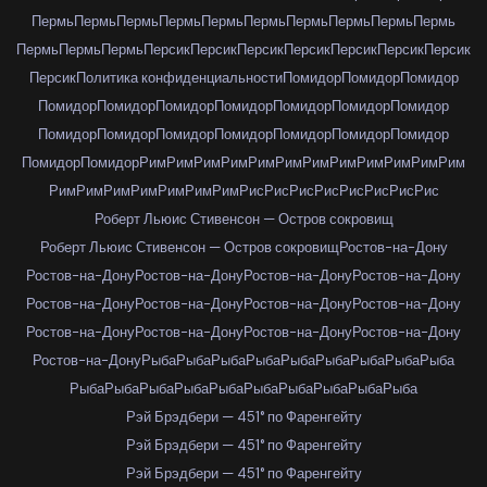
Пермь
Пермь
Пермь
Пермь
Пермь
Пермь
Пермь
Пермь
Пермь
Пермь
Пермь
Пермь
Пермь
Персик
Персик
Персик
Персик
Персик
Персик
Персик
Персик
Политика конфиденциальности
Помидор
Помидор
Помидор
Помидор
Помидор
Помидор
Помидор
Помидор
Помидор
Помидор
Помидор
Помидор
Помидор
Помидор
Помидор
Помидор
Помидор
Помидор
Помидор
Рим
Рим
Рим
Рим
Рим
Рим
Рим
Рим
Рим
Рим
Рим
Рим
Рим
Рим
Рим
Рим
Рим
Рим
Рим
Рис
Рис
Рис
Рис
Рис
Рис
Рис
Рис
Роберт Льюис Стивенсон — Остров сокровищ
Роберт Льюис Стивенсон — Остров сокровищ
Ростов-на-Дону
Ростов-на-Дону
Ростов-на-Дону
Ростов-на-Дону
Ростов-на-Дону
Ростов-на-Дону
Ростов-на-Дону
Ростов-на-Дону
Ростов-на-Дону
Ростов-на-Дону
Ростов-на-Дону
Ростов-на-Дону
Ростов-на-Дону
Ростов-на-Дону
Рыба
Рыба
Рыба
Рыба
Рыба
Рыба
Рыба
Рыба
Рыба
Рыба
Рыба
Рыба
Рыба
Рыба
Рыба
Рыба
Рыба
Рыба
Рыба
Рэй Брэдбери — 451° по Фаренгейту
Рэй Брэдбери — 451° по Фаренгейту
Рэй Брэдбери — 451° по Фаренгейту