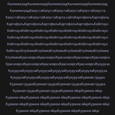
Калининград
Калининград
Калининград
Калининград
Калининград
Калининград
Капуста
Капуста
Капуста
Капуста
Капуста
Капуста
Капуста
Капуста
Капуста
Капуста
Карта сайта
Картофель
Картофель
Картофель
Картофель
Картофель
Картофель
Картофель
Кейптаун
Кейптаун
Кейптаун
Кейптаун
Кейптаун
Кейптаун
Кейптаун
Кейптаун
Кейптаун
Кейптаун
Кейптаун
Кейптаун
Кейптаун
Кейптаун
Кейптаун
Кейптаун
Кейптаун
Кейптаун
Кейптаун
Кейптаун
Кейптаун
Кейптаун
Кейптаун
Клубника
Клубника
Клубника
Клубника
Клубника
Клубника
Клубника
Красноярск
Красноярск
Красноярск
Красноярск
Красноярск
Красноярск
Красноярск
Красноярск
Красноярск
Красноярск
Кукуруза
Кукуруза
Кукуруза
Кукуруза
Кукуруза
Кукуруза
Кукуруза
Кукуруза
Кукуруза
Кукуруза
Кукуруза
Кукуруза
Кукуруза
Куриная грудка
Куриная грудка
Куриная грудка
Куриная грудка
Куриная грудка
Куриная грудка
Куриная грудка
Куриное яйцо
Куриное яйцо
Куриное яйцо
Куриное яйцо
Куриное яйцо
Куриное яйцо
Куриное яйцо
Куриное яйцо
Куриное яйцо
Куриное яйцо
Куриное яйцо
Куриное яйцо
Куриное яйцо
Куриное яйцо
Куриное яйцо
Куриное яйцо