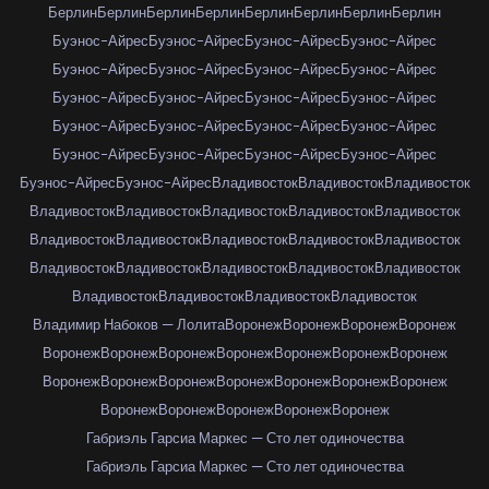
Берлин
Берлин
Берлин
Берлин
Берлин
Берлин
Берлин
Берлин
Буэнос-Айрес
Буэнос-Айрес
Буэнос-Айрес
Буэнос-Айрес
Буэнос-Айрес
Буэнос-Айрес
Буэнос-Айрес
Буэнос-Айрес
Буэнос-Айрес
Буэнос-Айрес
Буэнос-Айрес
Буэнос-Айрес
Буэнос-Айрес
Буэнос-Айрес
Буэнос-Айрес
Буэнос-Айрес
Буэнос-Айрес
Буэнос-Айрес
Буэнос-Айрес
Буэнос-Айрес
Буэнос-Айрес
Буэнос-Айрес
Владивосток
Владивосток
Владивосток
Владивосток
Владивосток
Владивосток
Владивосток
Владивосток
Владивосток
Владивосток
Владивосток
Владивосток
Владивосток
Владивосток
Владивосток
Владивосток
Владивосток
Владивосток
Владивосток
Владивосток
Владивосток
Владивосток
Владимир Набоков — Лолита
Воронеж
Воронеж
Воронеж
Воронеж
Воронеж
Воронеж
Воронеж
Воронеж
Воронеж
Воронеж
Воронеж
Воронеж
Воронеж
Воронеж
Воронеж
Воронеж
Воронеж
Воронеж
Воронеж
Воронеж
Воронеж
Воронеж
Воронеж
Габриэль Гарсиа Маркес — Сто лет одиночества
Габриэль Гарсиа Маркес — Сто лет одиночества